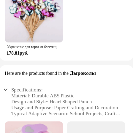
Украшение для торта из блестящей кожи, 50/100 шт.
178,81руб.
Дыроколы
Here are the products found in the
Specifications:
Material: Durable ABS Plastic
Design and Style: Heart Shaped Punch
Usage and Purpose: Paper Crafting and Decoration
Typical Adaptive Scenario: School Projects, Craft
Parties, DIY Home Decor
Shape or Size or Weight or Quantity: Compact and
Lightweight, Easy to Handle