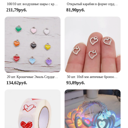
touch to their crafts.
100/10 шт. воздушные шары с красным сердцем, надувной латексный шар на День святого Валентина, свадьба, юбилей, украшения, поставки, оптовая продажа
Открытый карабин в форме сердца, брелок, зажим, кольца из алюминиевого сплава, зажимы для скалолазания, пружинный карабин, прочный карабин
211,79руб.
81,90руб.
20 шт. Крошечные Эмаль Сердце Шармы Случайные Цвета Сплав Подвеска Для Ожерелье Браслет Серьги Ювелирные Изделия Аксессуар
50 шт. 10x8 мм античные бронзовые посеребренные Подвески ручной работы в форме сердца кулон: сделай сам для браслета ожерелье
134,62руб.
93,89руб.