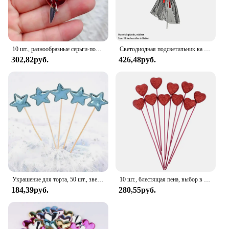
10 шт., разнообразные серьги-подвески в готическом стиле
Светодиодная подсветильник ка в форме сердца, розы, дневной свет на День святого Валентина, воздушные шары, надувная лампа для гостей
302,82руб.
426,48руб.
Украшение для торта, 50 шт., звезда, искусственная звезда, топ, декоративное украшение для торта на свадьбу, день рождения, Baby Shower
10 шт., блестящая пена, выбор в форме сердца с любовью, красные/розовые цветы на День святого Валентина, свадебный фестиваль, домашняя ваза, принадлежности для декора садового стола
184,39руб.
280,55руб.