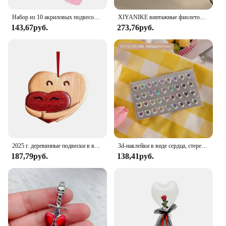
Набор из 10 акриловых подвесок в форме букв и сердца для изготовления ожерелья, подвески «сделай сам», аксессуары для изготовления ювелирных изделий 23x21 мм
XIYANIKE винтажные фиолетовые Кристальные сердца симметричные висячие серьги-кольца для женщин и девушек модные ювелирные изделия подарочные серьги для вечерние
143,67руб.
273,76руб.
2025 г. деревянные подвески в виде сердца любви на День святого Валентина, подвесные украшения в форме сердца «сделай сам», деревянные подвесные украшения, подарки, автомобильные подвески на День святого Валентина
3d-наклейки в виде сердца, стереоскопические наклейки в виде сердца для рукоделия, альбом для скрапбукинга, журнала, Детские канцелярские принадлежности, награды, наклейки
187,79руб.
138,41руб.