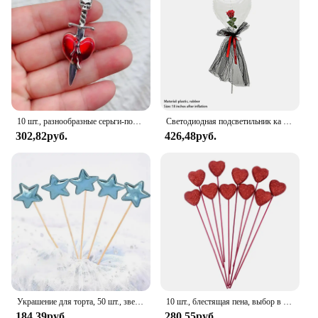
10 шт., разнообразные серьги-подвески в готическом стиле
Светодиодная подсветильник ка в форме сердца, розы, дневной свет на День святого Валентина, воздушные шары, надувная лампа для гостей
302,82руб.
426,48руб.
Украшение для торта, 50 шт., звезда, искусственная звезда, топ, декоративное украшение для торта на свадьбу, день рождения, Baby Shower
10 шт., блестящая пена, выбор в форме сердца с любовью, красные/розовые цветы на День святого Валентина, свадебный фестиваль, домашняя ваза, принадлежности для декора садового стола
184,39руб.
280,55руб.