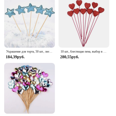
Украшение для торта, 50 шт., звезда, искусственная звезда, топ, декоративное украшение для торта на свадьбу, день рождения, Baby Shower
10 шт., блестящая пена, выбор в форме сердца с любовью, красные/розовые цветы на День святого Валентина, свадебный фестиваль, домашняя ваза, принадлежности для декора садового стола
184,39руб.
280,55руб.