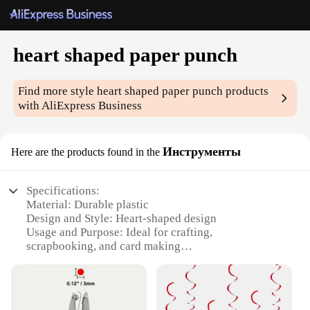
heart shaped paper punch
Find more style
heart shaped paper punch
products
with AliExpress Business
Инструменты
Here are the products found in the
Specifications:
Material: Durable plastic
Design and Style: Heart-shaped design
Usage and Purpose: Ideal for crafting,
scrapbooking, and card making
Shape or Size: Compact and portable, perfect for
on-the-go creativity
Performance and Property: Effortless punching of
paper with precision