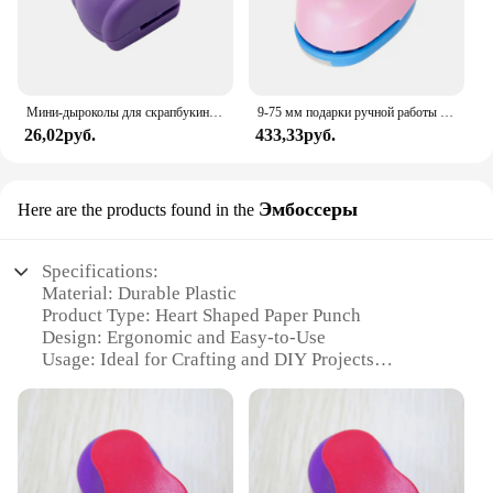
Мини-дыроколы для скрапбукинга «сделай сам», инструмент для работы с карточками, резак в форме цветка и сердца, дырокол для тиснения бумаги, дырокол для офиса
9-75 мм подарки ручной работы сделай сам тиснение открытки в форме сердца Дырокол бумага формирователь резак
26,02руб.
433,33руб.
Эмбоссеры
Here are the products found in the
Specifications:
Material: Durable Plastic
Product Type: Heart Shaped Paper Punch
Design: Ergonomic and Easy-to-Use
Usage: Ideal for Crafting and DIY Projects
Shape: Heart-Shaped Punches
Quantity: Available in Sets
Features:
|Heart Shaped Paper Punch|Wholesale|