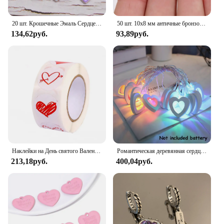
20 шт. Крошечные Эмаль Сердце Шармы Случайные Цвета Сплав Подвеска Для Ожерелье Браслет Серьги Ювелирные Изделия Аксессуар
50 шт. 10x8 мм античные бронзовые посеребренные Подвески ручной работы в форме сердца кулон: сделай сам для браслета ожерелье
134,62руб.
93,89руб.
Наклейки на День святого Валентина, 1 дюйм/100 см, 500-2,5 шт.
Романтическая деревянная сердцевина 1.5M 10 светодиодные лампы День Святого Валентина лампы аккумуляторные работы вечеринки свадебные украшения сказочные огни
213,18руб.
400,04руб.