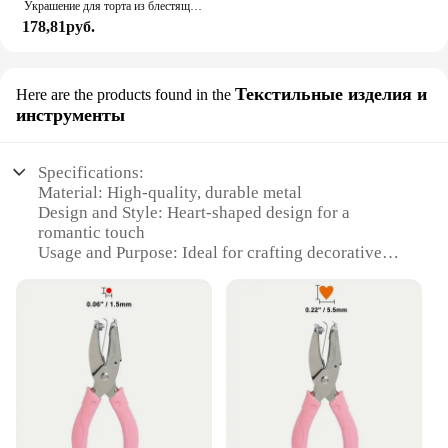
Украшение для торта из блестящей кожи, 50/100 шт.
178,81руб.
Текстильные изделия и
Here are the products found in the
инструменты
Specifications:
Material: High-quality, durable metal
Design and Style: Heart-shaped design for a
romantic touch
Usage and Purpose: Ideal for crafting decorative
paper items
Typical Adaptive Scenario: Perfect for DIY projects,
scrapbooking, and card making
Shape or Size or Weight or Quantity: Compact and
lightweight, easy to handle
Performance and Property: Precision cutting for
clean, smooth edges
Features: