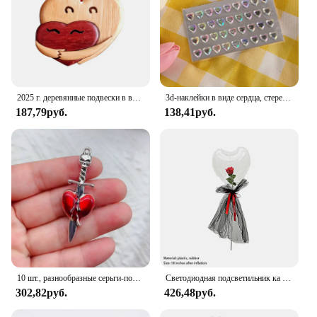
2025 г. деревянные подвески в виде сердца любви на День святого Валентина, подвесные украшения в форме сердца «сделай сам», деревянные подвесные украшения, подарки, автомобильные подвески на День святого Валентина
3d-наклейки в виде сердца, стереоскопические наклейки в виде сердца для рукоделия, альбом для скрапбукинга, журнала, Детские канцелярские принадлежности, награды, наклейки
187,79руб.
138,41руб.
10 шт., разнообразные серьги-подвески в готическом стиле
Светодиодная подсветильник ка в форме сердца, розы, дневной свет на День святого Валентина, воздушные шары, надувная лампа для гостей
302,82руб.
426,48руб.