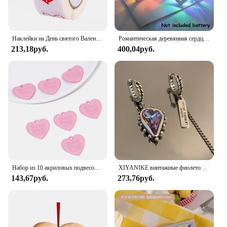
Наклейки на День святого Валентина, 1 дюйм/100 см, 500-2,5 шт.
Романтическая деревянная сердцевина 1.5M 10 светодиодные лампы День Святого Валентина лампы аккумуляторные работы вечеринки свадебные украшения сказочные огни
213,18руб.
400,04руб.
Набор из 10 акриловых подвесок в форме букв и сердца для изготовления ожерелья, подвески «сделай сам», аксессуары для изготовления ювелирных изделий 23x21 мм
XIYANIKE винтажные фиолетовые Кристальные сердца симметричные висячие серьги-кольца для женщин и девушек модные ювелирные изделия подарочные серьги для вечерние
143,67руб.
273,76руб.