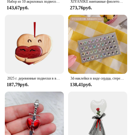
Набор из 10 акриловых подвесок в форме букв и сердца для изготовления ожерелья, подвески «сделай сам», аксессуары для изготовления ювелирных изделий 23x21 мм
XIYANIKE винтажные фиолетовые Кристальные сердца симметричные висячие серьги-кольца для женщин и девушек модные ювелирные изделия подарочные серьги для вечерние
143,67руб.
273,76руб.
2025 г. деревянные подвески в виде сердца любви на День святого Валентина, подвесные украшения в форме сердца «сделай сам», деревянные подвесные украшения, подарки, автомобильные подвески на День святого Валентина
3d-наклейки в виде сердца, стереоскопические наклейки в виде сердца для рукоделия, альбом для скрапбукинга, журнала, Детские канцелярские принадлежности, награды, наклейки
187,79руб.
138,41руб.