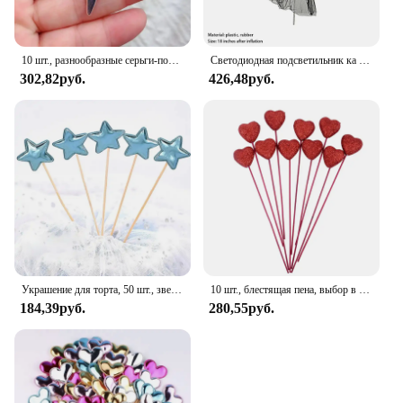
10 шт., разнообразные серьги-подвески в готическом стиле
Светодиодная подсветильник ка в форме сердца, розы, дневной свет на День святого Валентина, воздушные шары, надувная лампа для гостей
302,82руб.
426,48руб.
Украшение для торта, 50 шт., звезда, искусственная звезда, топ, декоративное украшение для торта на свадьбу, день рождения, Baby Shower
10 шт., блестящая пена, выбор в форме сердца с любовью, красные/розовые цветы на День святого Валентина, свадебный фестиваль, домашняя ваза, принадлежности для декора садового стола
184,39руб.
280,55руб.