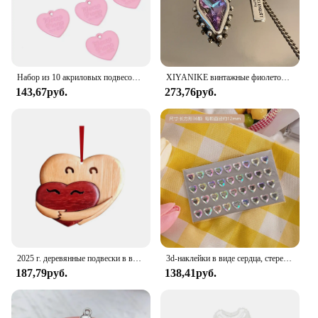
Набор из 10 акриловых подвесок в форме букв и сердца для изготовления ожерелья, подвески «сделай сам», аксессуары для изготовления ювелирных изделий 23x21 мм
XIYANIKE винтажные фиолетовые Кристальные сердца симметричные висячие серьги-кольца для женщин и девушек модные ювелирные изделия подарочные серьги для вечерние
143,67руб.
273,76руб.
2025 г. деревянные подвески в виде сердца любви на День святого Валентина, подвесные украшения в форме сердца «сделай сам», деревянные подвесные украшения, подарки, автомобильные подвески на День святого Валентина
3d-наклейки в виде сердца, стереоскопические наклейки в виде сердца для рукоделия, альбом для скрапбукинга, журнала, Детские канцелярские принадлежности, награды, наклейки
187,79руб.
138,41руб.