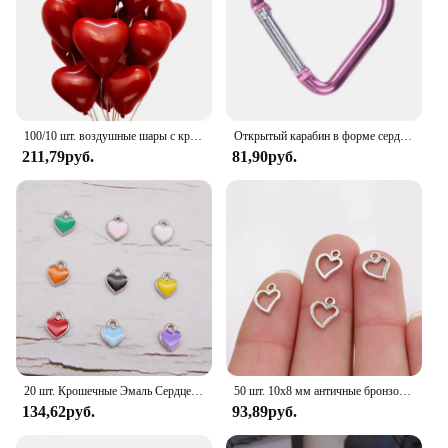
100/10 шт. воздушные шары с красным сердцем, надувной латексный шар на День святого Валентина, свадьба, юбилей, украшения, поставки, оптовая продажа
Открытый карабин в форме сердца, брелок, зажим, кольца из алюминиевого сплава, зажимы для скалолазания, пружинный карабин, прочный карабин
211,79руб.
81,90руб.
20 шт. Крошечные Эмаль Сердце Шармы Случайные Цвета Сплав Подвеска Для Ожерелье Браслет Серьги Ювелирные Изделия Аксессуар
50 шт. 10x8 мм античные бронзовые посеребренные Подвески ручной работы в форме сердца кулон: сделай сам для браслета ожерелье
134,62руб.
93,89руб.