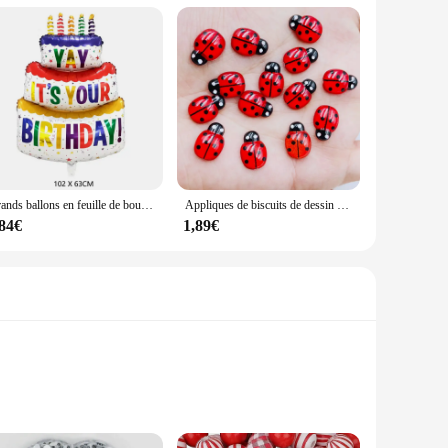
Grands ballons en feuille de bougie de gâteau d'anniversaire, rayures et pois, décoration de fête, accessoires photo, 3 couches
Appliques de biscuits de dessin animé mignon, belle résine colorée, coléoptère rouge, dos plat, artisanat de scrapbooking de mariage bricolage, A41, nouveau, 70 pièces
,84€
1,89€