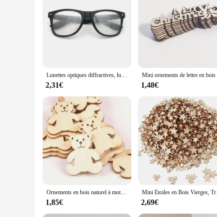
|Wholesale|
**Enchanting Visual Experience**
Step into a world of wonder with our heart diffraction effect 
gateway to a kaleidoscopic realm where the heart shape is tran
conversations and create unforgettable memories.
**Versatile and Eye-catching**
Lunettes optiques diffractives, lunettes soleil spéciales effet cœur, spectacle lumière danse, lunettes étoiles H7EA
Whether you're a vendor looking to add a touch of magic to yo
2,31€
1,48€
just for parties; they're also an excellent addition to any o
entertainment or as a quirky decoration for any room.
**Adaptable for Every Occasion**
These glasses are not just for fun; they're also a conversatio
diffraction effect glasses are the perfect choice. They're ava
making these glasses a hit with people of all ages and backg
Ornements en bois naturel à motif d'ours pour la décoration intérieure, artisanat de bricolage, scrapbooking, accessoires d'embellissement, 41x48mm, m1757, 10 pièces
Mini Étoiles en Boi
1,85€
2,69€