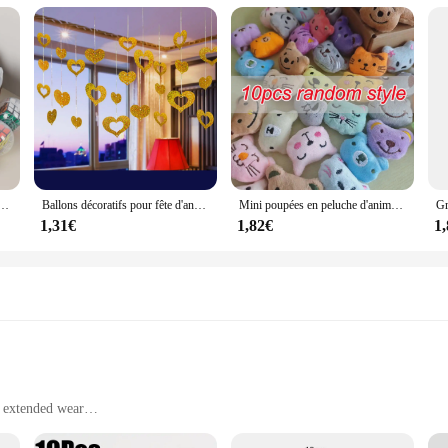
œuf capsule, jouets pour enfants, cadeaux de fête d'anniversaire, PinMiFillers, récompense scolaire, cadeau d'Halloween, mignon, 12 pièces
Ballons décoratifs pour fête d'anniversaire et de mariage, 100 pièces, décorations avec pendentifs en forme de pluie à paillettes, fournitures pour salle de mariage
Mini poupées en peluche d'animaux mignons pour filles, machine à griffes en peluche, accessoires au beurre, fête d'anniversaire, cadeau de Noël, récompense, 5-6cm
1,31€
1,82€
1
 extended wear