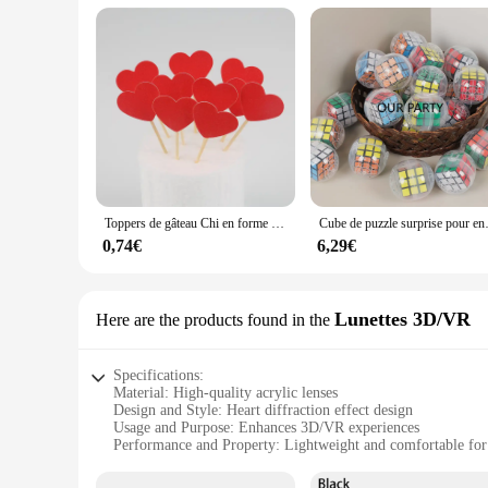
Toppers de gâteau Chi en forme de mini cœur et d'étoile, décorations de gâteau d'anniversaire, décorations de fête de mariage pour enfants, faveurs de fête préChristophe, choix de décoration, 10 pièces
Cube de puzzle surprise pour enfants, boule d'
0,74€
6,29€
Lunettes 3D/VR
Here are the products found in the
Specifications:
Material: High-quality acrylic lenses
Design and Style: Heart diffraction effect design
Usage and Purpose: Enhances 3D/VR experiences
Performance and Property: Lightweight and comfortable for
Shape or Size: Universal fit for most head sizes
Quantity: Available in sets for wholesale and retail purchase