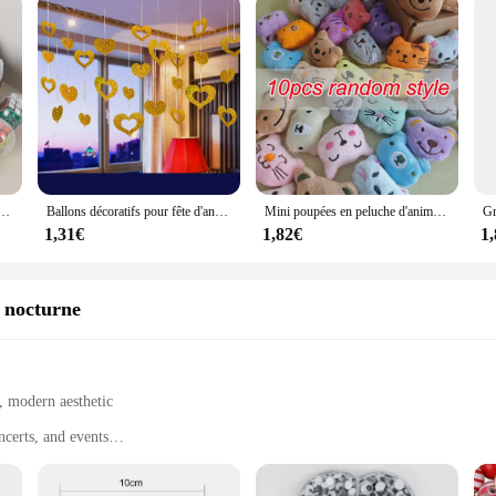
œuf capsule, jouets pour enfants, cadeaux de fête d'anniversaire, PinMiFillers, récompense scolaire, cadeau d'Halloween, mignon, 12 pièces
Ballons décoratifs pour fête d'anniversaire et de mariage, 100 pièces, décorations avec pendentifs en forme de pluie à paillettes, fournitures pour salle de mariage
Mini poupées en peluche d'animaux mignons pour filles, machine à griffes en peluche, accessoires au beurre, fête d'anniversaire, cadeau de Noël, récompense, 5-6cm
1,31€
1,82€
1
n nocturne
k, modern aesthetic
ncerts, and events
table to wear, available in sets
sting wear