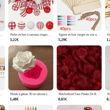
o-Adhésif, Simulation Mobile, Animal de Dessin Animé, Globe Oculaire, Bricolage, Fournitures d'Artisanat pour Enfants de la Maternelle, 100Ps
Perles en bois à carreaux rouges du jour de Léon, perles d'espacement rondes en forme de cœur, bracelets décoratifs personnalisés, accessoires de bricolage
Signets en bois vierges en vrac avec cordes à pampilles, signe d'étiquette inachevé, ornements de bricolage, artisanat, 10 pièces, 20 pièces, 60 pièces
3,22€
5,29€
1
és vierges en bois avec pompons, porte-clés avec anneaux diabétiques, bricolage, 120 pièces
Moule à gâteau 3D en silicone en forme de rose en fleurs, décoration de bonbons, MSI de chocolat, outil de cuisson, bricolage, har ant Regina Chi
MitiArtificiel Faux Pétales De Rose, Poubelle Rouge, Simulation De Fleurs, Injpétales Pour La Journée De Léon, ixDe Mariage, Décor De Noël
1,48€
0,81€
0