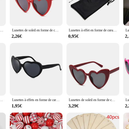
uch of magic to your everyday style, these glasses are the perfect accessory.
ality acrylic, ensuring both durability and lightweight comfort. The standard fr
t for show; they are designed to withstand the rigors of outdoor events and fest
 of optical illusions with friends and family.
soleil amusantes à effets spéciaux, lunettes de feux d'artifice, miroir optique, diffraction, cœur, spectacle de lumière, soirée séparés ante
Lunettes de soleil en forme de cœur à effet spécial Love, lunettes de soleil à diffraction de cœur, regarder les veilleuses devenir un effet spécial Love Fashion
Lunettes à effet en forme de cœur pour hommes et femmes, lunettes de diffraction d'amour créatives, regarder les lumières changer en forme de cœur la nuit
2,26€
0,95€
2
s are an excellent addition to your product line. With their unique design and eye
flea market, a pop-up shop, or an online store, these glasses are a hot commodit
are with others. Embrace the heart diffraction effect and elevate your product 
de cœur d'amour pour femmes, lunettes de diffraction, lunettes de soleil à la mode, regarder les lumières changer en forme de cœur la nuit
Lunettes à effets en forme de cœur d'amour pour femmes, lunettes de diffraction, lunettes de soleil à la mode, regarder les lumières changer en forme de cœur la nuit
Lunettes de soleil en forme de cœur à effet spécial Love, lunettes de soleil à diffraction de cœur, faveurs de fête de mariage, mode
1,95€
3,29€
2