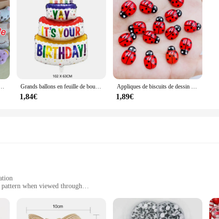
s pour filles, machine à griffes en peluche, accessoires au beurre, fête d'anniversaire, cadeau de Noël, récompense, 5-6cm
Grands ballons en feuille de bougie de gâteau d'anniversaire, rayures et pois, décoration de fête, accessoires photo, 3 couches
Appliques de biscuits de dessin animé mignon, belle résine colorée, coléoptère rouge, dos plat, artisanat de scrapbooking de mariage bricolage, A41, nouveau, 70 pièces
1,84€
1,89€
ation
t pattern when viewed through