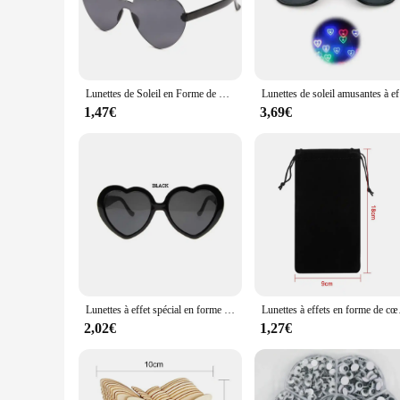
music festival, a themed party, or simply looking to add a to
**Versatile and Durable for Every Occasion**
Our heart diffraction effect glasses are crafted from high-qu
wide range of face shapes and sizes. These glasses are not jus
a fantastic conversation starter and a fun way to share the joy
Lunettes de Soleil en Forme de Cœur pour Femmes, Verres à Effet Regardez les Lumières Changer, Diffraction de Nuit
Lunettes de 
**A Must-Have for Vendors and Suppliers**
1,47€
3,69€
As a vendor or supplier, these heart diffraction effect glasse
looking for something different. Whether you're selling at a 
memorable experience that your customers will cherish and sh
Lunettes à effet spécial en forme de cœur, diffraction du cœur, lumières, image, devenir amour, mode, cadeaux créatifs
Lunettes à effets en forme 
2,02€
1,27€