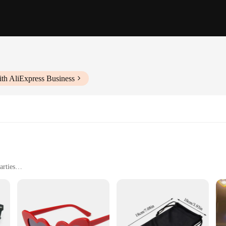
th AliExpress Business
arties
diffraction effect glasses. These whimsical spectacles are not just eyewear; they
ct is a stunning optical illusion that transforms the world around you into a kal