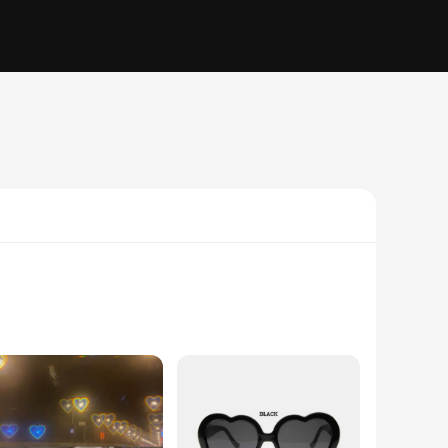
 are a statement piece that captures the essence of
eidoscope of colors and patterns. Whether you're attending a