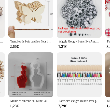
rt diffraction effect glasses. These glasses are engineered to enhance your nigh
lso practical, offering a unique visual experience that captures the hearts of f
see everything with precision.
 accessory; they are a statement piece. The sleek acetate frame complements the he
e perfect for those who want to stand out in a crowd, and they're available in se
mers.
Mini ornements de lettre en bois joyeux Noël, ornements d'arbre de Noël, artisanat de bricolage, décoration de la maison, 10 pièces
Tranches de bois papillon fleur bricolage peinture artisanat, ornements pour anniversaire, fête de mariage, décoration de table, artisanat pour enfants, 10 pièces
Wiggly Googly Butter Eye Auto-Adhésif, Simulation Mobile, Animal de Dessin Animé, Globe Oculaire, Bricolage, Fournitures d'Artisanat pour Enfants de la Maternelle, 100Ps
2,60€
1,21€
3
ct glasses are designed to withstand the rigors of daily wear. The lightweight c
ust a visual treat; it's also a testament to the quality and craftsmanship of thes
, these glasses are a must-have for anyone seeking a blend of style and function
s Vierges, Tranches de Noël, Taille Mixte, pour Bricolage, Fourniture Artisanale, 100 à 500 Pièces
Moule en silicone 3D Mini Coussins Gesture DIY, moule à bougies en plâtre de chocolat, décor de confession de gâteau, cadeaux de fête, ci-après les Maker
Porte-clés vierges en bois avec pompons, porte-clés avec anneaux diabétiques, bricolage, 120 pièces
1,23€
7,29€
1