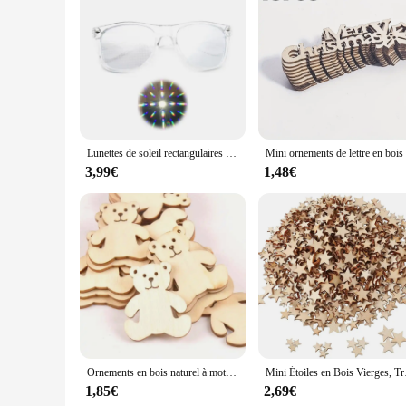
Features:
**Enhanced Nighttime Vision**
Step into the night with confidence and clarity using our hea
The heart diffraction effect lenses are not only stylish but a
event or enjoying a night out, these glasses will ensure you 
**Versatile and Trendy**
Our heart diffraction effect glasses are not just a functional
look that pairs effortlessly with any outfit. These glasses ar
and retailers looking to offer a unique product to their custo
Lunettes de soleil rectangulaires à diffraction 3D, lunettes à 2023 effets, regarder les lumières changer en forme de cœur, d'étoile, de football et de dollar en nuit
**Durable and Comfortable**
3,99€
1,48€
Crafted with durability in mind, these heart diffraction effe
extended periods of use. The heart diffraction effect is not j
vendor looking to add a distinctive product to your inventory
Ornements en bois naturel à motif d'ours pour la décoration intérieure, artisanat de bricolage, scrapbooking, accessoires d'embellissement, 41x48mm, m1757, 10 pièces
Mini Étoiles en Boi
1,85€
2,69€