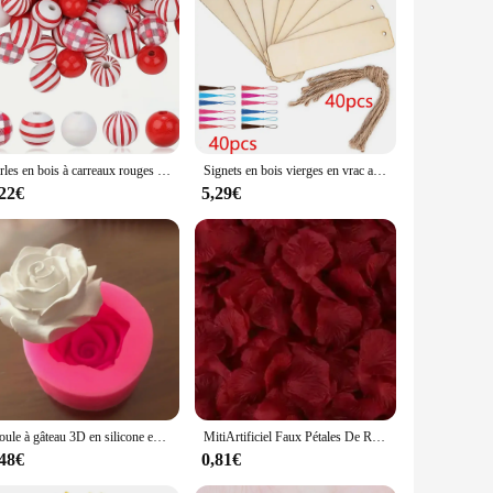
ht. These glasses are not just a fashion statement but a
 or as a unique gift, these glasses are sure to spark
Perles en bois à carreaux rouges du jour de Léon, perles d'espacement rondes en forme de cœur, bracelets décoratifs personnalisés, accessoires de bricolage
Signets en bois vierges en vrac avec cordes à pampilles, signe d'étiquette inachevé, ornements de bricolage, artisanat, 10 pièces, 20 pièces, 60 pièces
iffraction effect glasses are a versatile choice. They're not
,22€
5,29€
asy to carry and store, making them ideal for on-the-go
arching for a unique gift that will stand out, our heart
. The heart shape is universally recognized and loved,
Moule à gâteau 3D en silicone en forme de rose en fleurs, décoration de bonbons, MSI de chocolat, outil de cuisson, bricolage, har ant Regina Chi
MitiArtificiel Faux Pétales De Rose, Poubelle Rouge, Simulation De Fleurs, Injpétales Pour La Journée De Léon, ixDe Mariage, Décor De Noël
,48€
0,81€