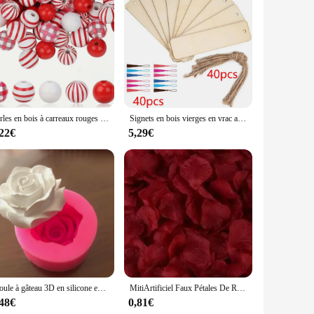
ttime vision, making it easier to navigate dark environments.
ashion-forward individuals. Whether you're attending an outdoor
art diffraction effect lenses, creating a trendy and versatile
ts, making them an excellent choice for vendors, suppliers,
Perles en bois à carreaux rouges du jour de Léon, perles d'espacement rondes en forme de cœur, bracelets décoratifs personnalisés, accessoires de bricolage
Signets en bois vierges en vrac avec cordes à pampilles, signe d'étiquette inachevé, ornements de bricolage, artisanat, 10 pièces, 20 pièces, 60 pièces
,22€
5,29€
onstruction ensures comfort, making them suitable for
e glasses. Whether you're a fashion-forward individual or a
ality.
Moule à gâteau 3D en silicone en forme de rose en fleurs, décoration de bonbons, MSI de chocolat, outil de cuisson, bricolage, har ant Regina Chi
MitiArtificiel Faux Pétales De Rose, Poubelle Rouge, Simulation De Fleurs, Injpétales Pour La Journée De Léon, ixDe Mariage, Décor De Noël
,48€
0,81€