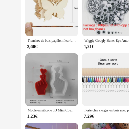
Tranches de bois papillon fleur bricolage peinture artisanat, ornements pour anniversaire, fête de mariage, décoration de table, artisanat pour enfants, 10 pièces
Wiggly Googly Butter Eye Aut
2,60€
1,21€
Moule en silicone 3D Mini Coussins Gesture DIY, moule à bougies en plâtre de chocolat, décor de confession de gâteau, cadeaux de fête, ci-après les Maker
Porte-cl
1,23€
7,29€