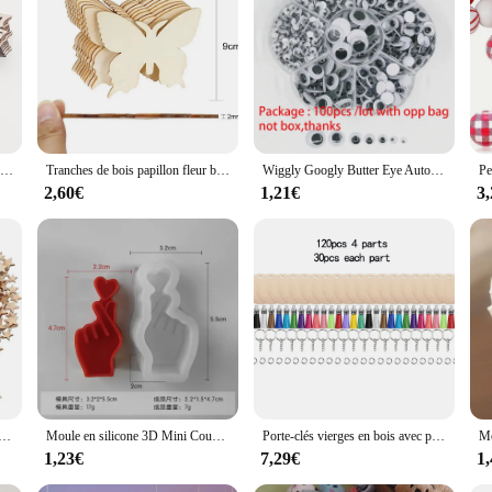
glasses, a marvel of optical illusion engineering designed to captivate and delig
sformed into a dazzling array of colors and patterns. Perfect for parties, events,
Mini ornements de lettre en bois joyeux Noël, ornements d'arbre de Noël, artisanat de bricolage, décoration de la maison, 10 pièces
Tranches de bois papillon fleur bricolage peinture artisanat, ornements pour anniversaire, fête de mariage, décoration de table, artisanat pour enfants, 10 pièces
Wiggly Googly Butter Eye Auto-Adhésif, Simulation Mobile, Animal de Dessin Animé, Globe Oculaire, Bricolage, Fournitures d'Artisanat pour Enfants de la Maternelle, 100Ps
ur product line or a supplier searching for the perfect novelty item, our heart d
2,60€
1,21€
3
ptical illusion collection. Their compact size and lightweight design make them e
n starter. Whether you're looking to add a playful twist to your home decor or se
ilable in sets, making them an excellent option for resellers and bulk purchasers
rounds.
s Vierges, Tranches de Noël, Taille Mixte, pour Bricolage, Fourniture Artisanale, 100 à 500 Pièces
Moule en silicone 3D Mini Coussins Gesture DIY, moule à bougies en plâtre de chocolat, décor de confession de gâteau, cadeaux de fête, ci-après les Maker
Porte-clés vierges en bois avec pompons, porte-clés avec anneaux diabétiques, bricolage, 120 pièces
1,23€
7,29€
1