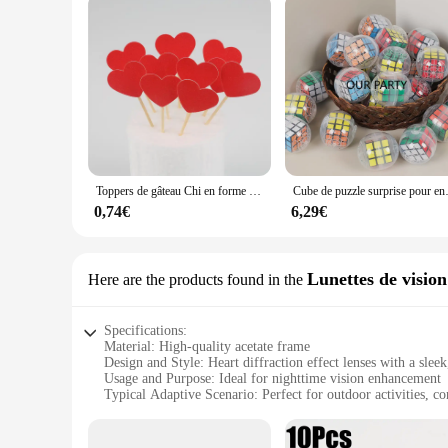
Toppers de gâteau Chi en forme de mini cœur et d'étoile, décorations de gâteau d'anniversaire, décorations de fête de mariage pour enfants, faveurs de fête préChristophe, choix de décoration, 10 pièces
Cube de puzzle surprise pour enfants, boule d'
0,74€
6,29€
Lunettes de visio
Here are the products found in the
Specifications:
Material: High-quality acetate frame
Design and Style: Heart diffraction effect lenses with a slee
Usage and Purpose: Ideal for nighttime vision enhancement
Typical Adaptive Scenario: Perfect for outdoor activities, co
Shape or Size or Weight or Quantity: Lightweight and comfor
Performance and Property: Durable and designed for long-la