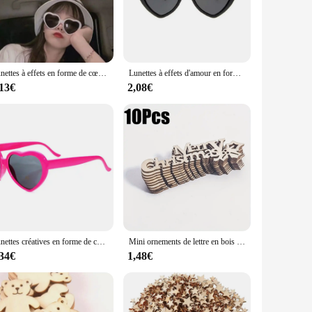
ame size ensures a universal fit, making them suitable for a
ivals. Their versatility extends beyond fashion; they are also
Lunettes à effets en forme de cœur d'amour pour femmes, lunettes de diffraction, lunettes de soleil à la mode, regarder les lumières changer en forme de cœur la nuit
Lunettes à effets d'amour en forme de cœur, changement de lumières, diffraction du cœur la nuit, unisexe, nouveaux cadeaux
,13€
2,08€
-catching optical illusion, they are sure to attract customers
y. They are not just a fashion accessory; they are a
offerings with these enchanting glasses.
Lunettes créatives en forme de cœur pour hommes et femmes, montre les lumières qui changent en forme de cœur la nuit
Mini ornements de lettre en bois joyeux Noël, ornements d'arbre de Noël, artisanat de bricolage, décoration de la maison, 10 pièces
,34€
1,48€