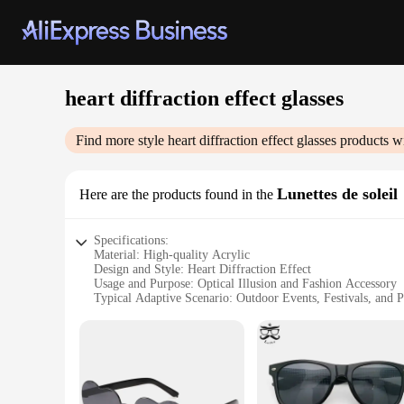
heart diffraction effect glasses
Find more style
heart diffraction effect glasses
products wi
Lunettes de soleil
Here are the products found in the
Specifications:
Material: High-quality Acrylic
Design and Style: Heart Diffraction Effect
Usage and Purpose: Optical Illusion and Fashion Accessory
Typical Adaptive Scenario: Outdoor Events, Festivals, and P
Shape or Size: Standard Frame Size for Universal Fit
Performance and Property: Durable and Lightweight
Features:
**Unleash the Magic of Optical Illusions**
Step into a world where fashion meets fantasy with our heart 
playfulness and creativity. The heart-shaped diffraction effe