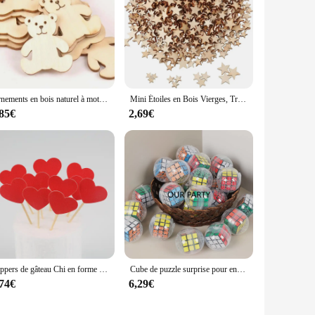
Ornements en bois naturel à motif d'ours pour la décoration intérieure, artisanat de bricolage, scrapbooking, accessoires d'embellissement, 41x48mm, m1757, 10 pièces
Mini Étoiles en Bois Vierges, Tranches de Noël, Taille Mixte, pour Bricolage, Fourniture Artisanale, 100 à 500 Pièces
,85€
2,69€
Toppers de gâteau Chi en forme de mini cœur et d'étoile, décorations de gâteau d'anniversaire, décorations de fête de mariage pour enfants, faveurs de fête préChristophe, choix de décoration, 10 pièces
Cube de puzzle surprise pour enfants, boule d'œuf capsule, jouets pour enfants, cadeaux de fête d'anniversaire, PinMiFillers, récompense scolaire, cadeau d'Halloween, mignon, 12 pièces
,74€
6,29€