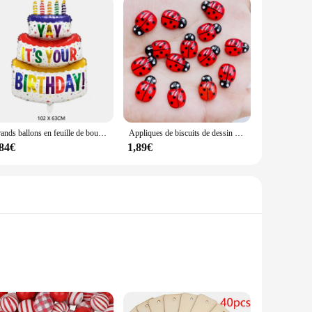
Grands ballons en feuille de bougie de gâteau d'anniversaire, rayures et pois, décoration de fête, accessoires photo, 3 couches
Appliques de biscuits de dessin animé mignon, belle résine colorée, coléoptère rouge, dos plat, artisanat de scrapbooking de mariage bricolage, A41, nouveau, 70 pièces
,84€
1,89€