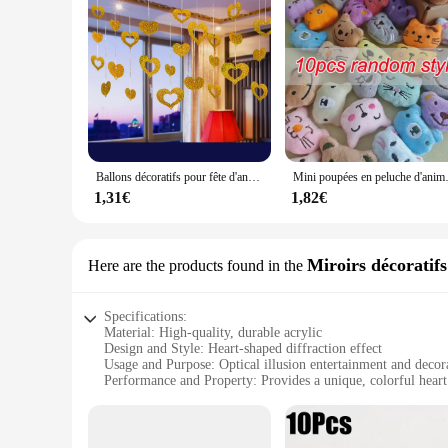
Ballons décoratifs pour fête d'anniversaire et de mariage, 100 pièces, décorations avec pendentifs en forme de pluie à paillettes, fournitures pour salle de mariage
Mini poupées en peluche d'animaux mignon
1,31€
1,82€
Miroirs décoratifs
Here are the products found in the
Specifications:
Material: High-quality, durable acrylic
Design and Style: Heart-shaped diffraction effect
Usage and Purpose: Optical illusion entertainment and decor
Performance and Property: Provides a unique, colorful hear
Quantity: Available in sets of 10, 20, or 50
Size: Compact and lightweight for easy portability
Features: