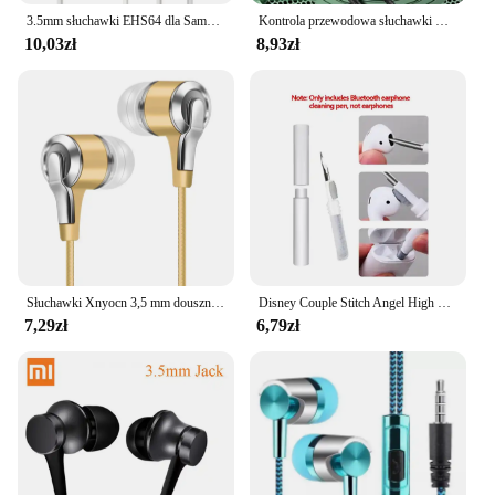
3.5mm słuchawki EHS64 dla Samsung Galaxy S10 S8 S9 Plus A12 A13 A14 A50 A51 A52 A31 A51 A52 Note 8 9 w słuchawkowy przewodowy zestaw słuchawkowy i mikrofon
Kontrola przewodowa słuchawki HiFi bas Stereo muzyka z redukcją szumów zestaw słuchawkowy z mikrofonem 3.5mm typu C sportowe słuchawki douszne dla telefonu, komputera
10,03zł
8,93zł
Słuchawki Xnyocn 3,5 mm douszne 1,2 m sterowanie przewodowe sportowy zestaw słuchawkowy słuchawki przewodowe do smartfona Huawei Honor z mikrofonem
Disney Couple Stitch Angel High Fidelity Surround Stereo Earphones Bezprzewodowe słuchawki Bluetooth Inteligentne słuchawki dotykowe
7,29zł
6,79zł