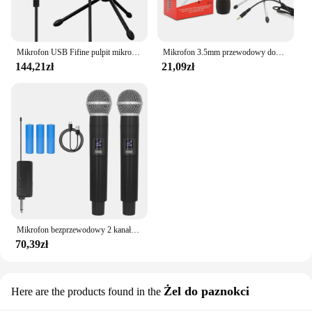
Mikrofon USB Fifine pulpit mikrofon kondensujący do filmów transmisja na żywo spotkanie Online Skype garnitur dla Windows Laptop k669
Mikrofon 3.5mm przewodowy domowy stereofoniczny mikrofon statyw teleskopowy do komputera YouTube wideo czat gier podcastingowych spotkanie
144,21zł
21,09zł
Mikrofon bezprzewodowy 2 kanały UHF o stałej częstotliwości mikrofon dynamiczny imprezowe spotkanie w kościele karaoke
70,39zł
Żel do paznokci
Here are the products found in the