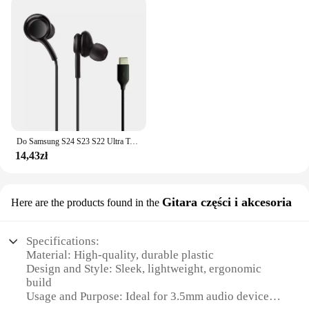
Do Samsung S24 S23 S22 Ultra Type C Słuchawki douszne Przewodowe z mikrofonem Stereofoniczne słuchawki Hi-Fi z redukcją szumów do A55 A54
14,43zł
Gitara części i akcesoria
Here are the products found in the
Specifications:
Material: High-quality, durable plastic
Design and Style: Sleek, lightweight, ergonomic
build
Usage and Purpose: Ideal for 3.5mm audio devices,