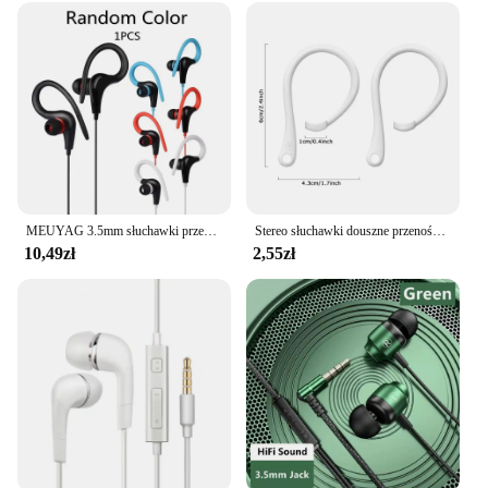
discomfort. The noise-cancellation feature is a
bonus, allowing you to focus on the audio without
distractions. Whether you're in a busy office
environment or at home, these headphones are your
go-to accessory for clear, uninterrupted audio.
MEUYAG 3.5mm słuchawki przewodowe słuchawki douszne słuchawki stereofoniczne muzyka Sport rozrywka zestaw słuchawkowy dla Xiaomi Huawei Mobile Smart phone
Stereo słuchawki douszne przenośna słuchawka 3.5mm o wysokiej rozdzielczości głęboki bas słuchawki do muzyki redukcji szumów
10,49zł
2,55zł