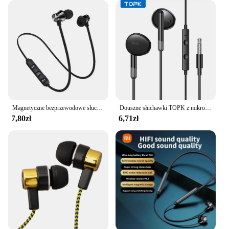
Magnetyczne bezprzewodowe słuchawki Blutooth sportowe słuchawki wodoodporne obsługi podłączonych połączeń muzyka stereo słuchawki wiszące na szyję
Douszne słuchawki TOPK z mikrofonem 3.5mm gniazdo uniwersalne dla iPhone Android
7,80zł
6,71zł