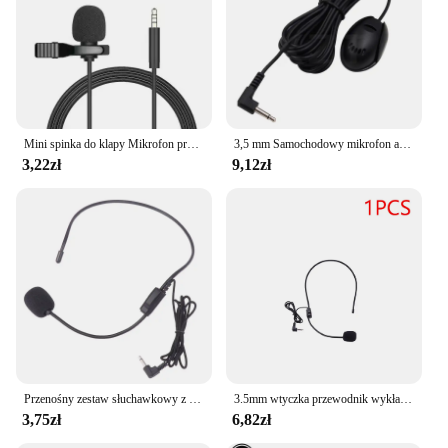
possible.
Mini spinka do klapy Mikrofon przewodowy 3,5 mm Wtyczka USB typu C do komórkowego smartfona PC Laptop Chatka Śpiew Karaoke Spotkanie
3,5 mm Samochodowy mikrofon audio Przewodowy mikrofon zewnętrzny typu wklejowego do radia DVD Odtwarzacz stereo Głośnik konferencyjny Kabel 3 m Czarny Profesjonalny
3,22zł
9,12zł
Przenośny zestaw słuchawkowy z mikrofonem przewodowy wtyczka 3,5 mm wykład mowy zestaw słuchawkowy z mikrofonem do nauczania spotkań mikrofon z ucha pszczół
3.5mm wtyczka przewodnik wykładowy mikrofon mowy wzmacniacz głosu przenośny przewodowy zestaw słuchawkowy mikrofon lekki nad głową do spotkania dydaktycznego
3,75zł
6,82zł