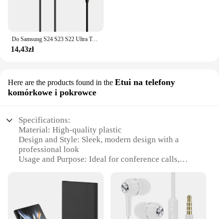
Do Samsung S24 S23 S22 Ultra Type C Słuchawki douszne Przewodowe z mikrofonem Stereofoniczne słuchawki Hi-Fi z redukcją szumów do A55 A54
14,43zł
Etui na telefony
Here are the products found in the
komórkowe i pokrowce
Specifications:
Material: High-quality plastic
Design and Style: Sleek, modern design with a
professional look
Usage and Purpose: Ideal for conference calls,
meetings, and multimedia consumption
Performance and Property: Crystal-clear audio with
noise-cancellation capabilities
Parts and Accessories: Includes a durable carrying
case and protective covers
Applicable People: Perfect for professionals and