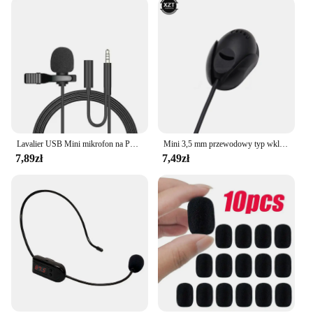
Lavalier USB Mini mikrofon na PC laptop 3.5mm pojemnościowy mikrofon spotkanie dźwięk radia jakość 1.5m Clip-on profesjonalny mikrofon
Mini 3,5 mm przewodowy typ wklejowy mikrofon zewnętrzny samochodowy mikrofon audio do laptopa odtwarzacz DVD radio stereo głośnik konferencyjny gorąca sprzedaż
7,89zł
7,49zł