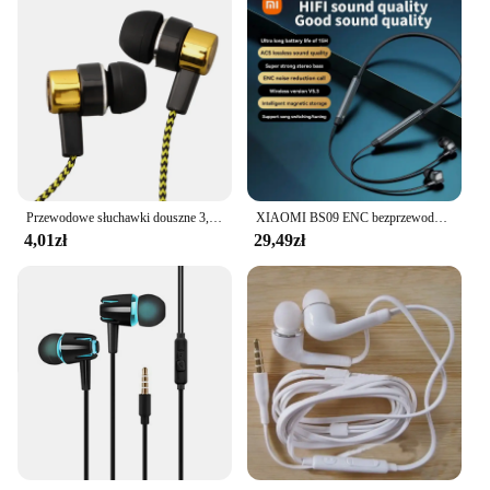
Przewodowe słuchawki douszne 3,5 mm 2 podstawowe pudełko Bass Stereo Słuchawki douszne Słuchawki mobilne z redukcją szumów Doskonałe słuchawki stereo z basem
XIAOMI BS09 ENC bezprzewodowe słuchawki z pałąkiem na kark sportowe słuchawki douszne do biegania Bluetooth5.3 HiFi stereofoniczny zestaw słuchawkowy z mikrofonem 200H tryb gotowości
4,01zł
29,49zł