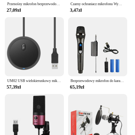
Przenośny mikrofon bezprzewodowy FM zestaw słuchawkowy megafon mikrofon radiowy do głośników/nauczania/przewodnik wycieczek/promocja sprzedaży/spotkań
Czarny ochraniacz mikrofonu Wymienne piankowe osłony zestawu słuchawkowego Osłony gąbki szyby przedniej Osłona mikrofonu do mikrofonu konferencyjnego
27,09zł
3,47zł
UM02 USB wielokierunkowy mikrofon mikrofon kondensujący do spotkań z biznesową konferencją komputerową na laptopie czat głosowy gry wideo na żywo
Bezprzewodowy mikrofon do karaoke Party Spotkanie w domu Pokaz kościelny z odbiornikiem z akumulatorem litowym
57,39zł
65,19zł