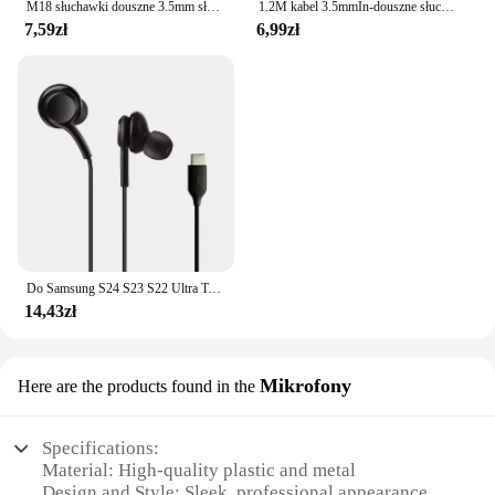
M18 słuchawki douszne 3.5mm słuchawki douszne uniwersalne 1.2 m słuchawki stereofoniczne przewodowe do telefonu zestaw słuchawkowy do Samsung Xiaomi
1.2M kabel 3.5mmIn-douszne słuchawki słuchawkowe słuchawki Stereo z mikrofonem do Samsung Galaxy Dropshipping
7,59zł
6,99zł
Do Samsung S24 S23 S22 Ultra Type C Słuchawki douszne Przewodowe z mikrofonem Stereofoniczne słuchawki Hi-Fi z redukcją szumów do A55 A54
14,43zł
Mikrofony
Here are the products found in the
Specifications:
Material: High-quality plastic and metal
Design and Style: Sleek, professional appearance