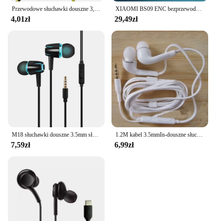
Przewodowe słuchawki douszne 3,5 mm 2 podstawowe pudełko Bass Stereo Słuchawki douszne Słuchawki mobilne z redukcją szumów Doskonałe słuchawki stereo z basem
XIAOMI BS09 ENC bezprzewodowe słuchawki z pałąkiem na kark sportowe słuchawki douszne do biegania Bluetooth5.3 HiFi stereofoniczny zestaw słuchawkowy z mikrofonem 200H tryb gotowości
4,01zł
29,49zł
M18 słuchawki douszne 3.5mm słuchawki douszne uniwersalne 1.2 m słuchawki stereofoniczne przewodowe do telefonu zestaw słuchawkowy do Samsung Xiaomi
1.2M kabel 3.5mmIn-douszne słuchawki słuchawkowe słuchawki Stereo z mikrofonem do Samsung Galaxy Dropshipping
7,59zł
6,99zł