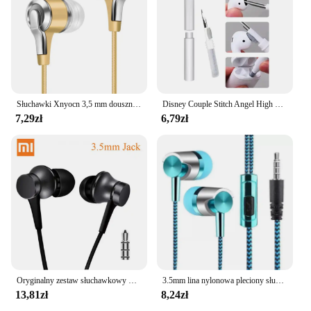
Słuchawki Xnyocn 3,5 mm douszne 1,2 m sterowanie przewodowe sportowy zestaw słuchawkowy słuchawki przewodowe do smartfona Huawei Honor z mikrofonem
Disney Couple Stitch Angel High Fidelity Surround Stereo Earphones Bezprzewodowe słuchawki Bluetooth Inteligentne słuchawki dotykowe
7,29zł
6,79zł
Oryginalny zestaw słuchawkowy Xiaomi Mi tłokowy 3 douszny świeży 3.5mm przewodowy mikrofon muzyczny Stereo do smartfona Huawei Xiaomi
3.5mm lina nylonowa pleciony słuchawki przewodowe sportowe słuchawki douszne słuchawki basowe zestaw słuchawkowy z mikrofonem Stereo słuchawki do muzyki regulacji głośności
13,81zł
8,24zł