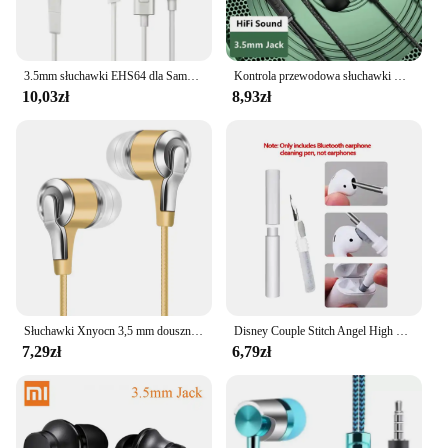
3.5mm słuchawki EHS64 dla Samsung Galaxy S10 S8 S9 Plus A12 A13 A14 A50 A51 A52 A31 A51 A52 Note 8 9 w słuchawkowy przewodowy zestaw słuchawkowy i mikrofon
Kontrola przewodowa słuchawki HiFi bas Stereo muzyka z redukcją szumów zestaw słuchawkowy z mikrofonem 3.5mm typu C sportowe słuchawki douszne dla telefonu, komputera
10,03zł
8,93zł
Słuchawki Xnyocn 3,5 mm douszne 1,2 m sterowanie przewodowe sportowy zestaw słuchawkowy słuchawki przewodowe do smartfona Huawei Honor z mikrofonem
Disney Couple Stitch Angel High Fidelity Surround Stereo Earphones Bezprzewodowe słuchawki Bluetooth Inteligentne słuchawki dotykowe
7,29zł
6,79zł