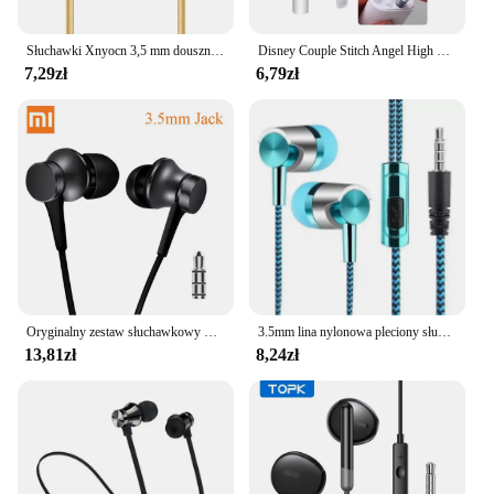
Słuchawki Xnyocn 3,5 mm douszne 1,2 m sterowanie przewodowe sportowy zestaw słuchawkowy słuchawki przewodowe do smartfona Huawei Honor z mikrofonem
Disney Couple Stitch Angel High Fidelity Surround Stereo Earphones Bezprzewodowe słuchawki Bluetooth Inteligentne słuchawki dotykowe
7,29zł
6,79zł
Oryginalny zestaw słuchawkowy Xiaomi Mi tłokowy 3 douszny świeży 3.5mm przewodowy mikrofon muzyczny Stereo do smartfona Huawei Xiaomi
3.5mm lina nylonowa pleciony słuchawki przewodowe sportowe słuchawki douszne słuchawki basowe zestaw słuchawkowy z mikrofonem Stereo słuchawki do muzyki regulacji głośności
13,81zł
8,24zł