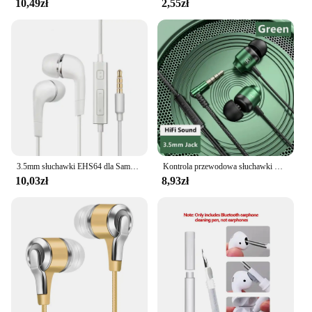
10,49zł
2,55zł
3.5mm słuchawki EHS64 dla Samsung Galaxy S10 S8 S9 Plus A12 A13 A14 A50 A51 A52 A31 A51 A52 Note 8 9 w słuchawkowy przewodowy zestaw słuchawkowy i mikrofon
Kontrola przewodowa słuchawki HiFi bas Stereo muzyka z redukcją szumów zestaw słuchawkowy z mikrofonem 3.5mm typu C sportowe słuchawki douszne dla telefonu, komputera
10,03zł
8,93zł