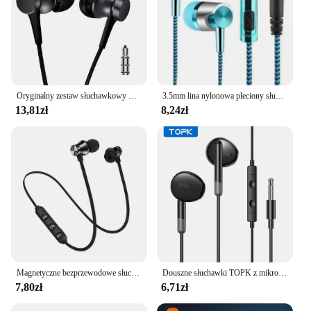
Oryginalny zestaw słuchawkowy Xiaomi Mi tłokowy 3 douszny świeży 3.5mm przewodowy mikrofon muzyczny Stereo do smartfona Huawei Xiaomi
3.5mm lina nylonowa pleciony słuchawki przewodowe sportowe słuchawki douszne słuchawki basowe zestaw słuchawkowy z mikrofonem Stereo słuchawki do muzyki regulacji głośności
13,81zł
8,24zł
Magnetyczne bezprzewodowe słuchawki Blutooth sportowe słuchawki wodoodporne obsługi podłączonych połączeń muzyka stereo słuchawki wiszące na szyję
Douszne słuchawki TOPK z mikrofonem 3.5mm gniazdo uniwersalne dla iPhone Android
7,80zł
6,71zł