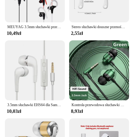
equipment, these headphones are tailored to meet
your needs.
MEUYAG 3.5mm słuchawki przewodowe słuchawki douszne słuchawki stereofoniczne muzyka Sport rozrywka zestaw słuchawkowy dla Xiaomi Huawei Mobile Smart phone
Stereo słuchawki douszne przenośna słuchawka 3.5mm o wysokiej rozdzielczości głęboki bas słuchawki do muzyki redukcji szumów
10,49zł
2,55zł
3.5mm słuchawki EHS64 dla Samsung Galaxy S10 S8 S9 Plus A12 A13 A14 A50 A51 A52 A31 A51 A52 Note 8 9 w słuchawkowy przewodowy zestaw słuchawkowy i mikrofon
Kontrola przewodowa słuchawki HiFi bas Stereo muzyka z redukcją szumów zestaw słuchawkowy z mikrofonem 3.5mm typu C sportowe słuchawki douszne dla telefonu, komputera
10,03zł
8,93zł