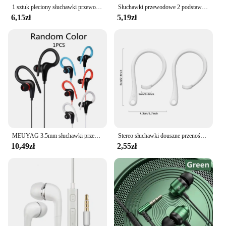
1 sztuk pleciony słuchawki przewodowe Subwoofer słuchawki douszne słuchawki do telefonów MP3 MP4 3.5mm 5 kolorów
Słuchawki przewodowe 2 podstawowe pudełko 3,5 mm douszne słuchawki stereo słuchawki mobilne plecione okablowanie słuchawki douszne uniwersalne słuchawki
6,15zł
5,19zł
MEUYAG 3.5mm słuchawki przewodowe słuchawki douszne słuchawki stereofoniczne muzyka Sport rozrywka zestaw słuchawkowy dla Xiaomi Huawei Mobile Smart phone
Stereo słuchawki douszne przenośna słuchawka 3.5mm o wysokiej rozdzielczości głęboki bas słuchawki do muzyki redukcji szumów
10,49zł
2,55zł