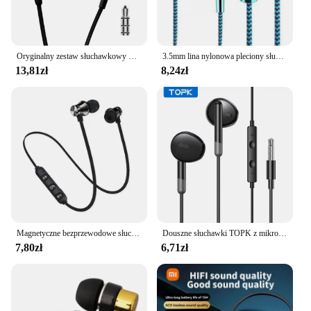
Oryginalny zestaw słuchawkowy Xiaomi Mi tłokowy 3 douszny świeży 3.5mm przewodowy mikrofon muzyczny Stereo do smartfona Huawei Xiaomi
3.5mm lina nylonowa pleciony słuchawki przewodowe sportowe słuchawki douszne słuchawki basowe zestaw słuchawkowy z mikrofonem Stereo słuchawki do muzyki regulacji głośności
13,81zł
8,24zł
Magnetyczne bezprzewodowe słuchawki Blutooth sportowe słuchawki wodoodporne obsługi podłączonych połączeń muzyka stereo słuchawki wiszące na szyję
Douszne słuchawki TOPK z mikrofonem 3.5mm gniazdo uniwersalne dla iPhone Android
7,80zł
6,71zł