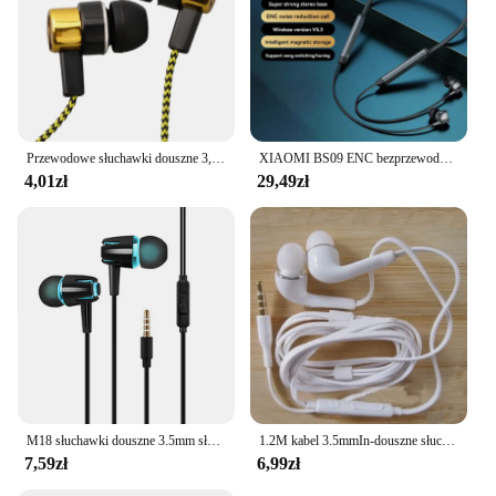
Przewodowe słuchawki douszne 3,5 mm 2 podstawowe pudełko Bass Stereo Słuchawki douszne Słuchawki mobilne z redukcją szumów Doskonałe słuchawki stereo z basem
XIAOMI BS09 ENC bezprzewodowe słuchawki z pałąkiem na kark sportowe słuchawki douszne do biegania Bluetooth5.3 HiFi stereofoniczny zestaw słuchawkowy z mikrofonem 200H tryb gotowości
4,01zł
29,49zł
M18 słuchawki douszne 3.5mm słuchawki douszne uniwersalne 1.2 m słuchawki stereofoniczne przewodowe do telefonu zestaw słuchawkowy do Samsung Xiaomi
1.2M kabel 3.5mmIn-douszne słuchawki słuchawkowe słuchawki Stereo z mikrofonem do Samsung Galaxy Dropshipping
7,59zł
6,99zł