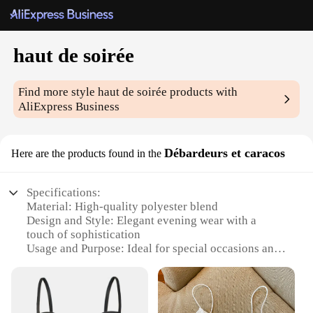
haut de soirée
Find more style
haut de soirée
products with
AliExpress Business
Débardeurs et caracos
Here are the products found in the
Specifications:
Material: High-quality polyester blend
Design and Style: Elegant evening wear with a
touch of sophistication
Usage and Purpose: Ideal for special occasions and
soirées
Type and Category: Wholesale sets for sale
Performance and Property: Durable and wrinkle-
resistant