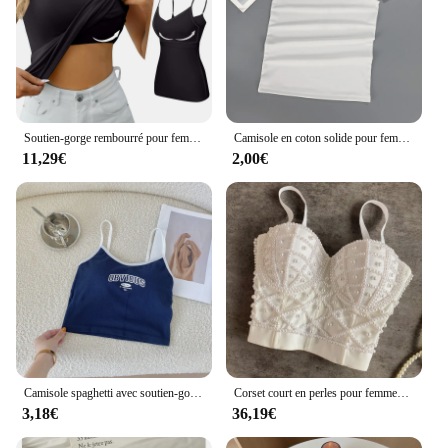
Soutien-gorge rembourré pour femme, haut précieux, camisole réglable, soutien-gorge intégré, camisole spaghetti en modal, vêtements de fitness
Camisole en coton solide pour femmes, bretelles sexy, lingerie basique, t-shirt d'été
11,29€
2,00€
Camisole spaghetti avec soutien-gorge rembourré pour femme, impression de lettres, col rond en Y, culture solide, short de sport, été 2024, Y-Y2K
Corset court en perles pour femmes, lingerie sexy, soutien-gorge tubulaire, débardeur
3,18€
36,19€