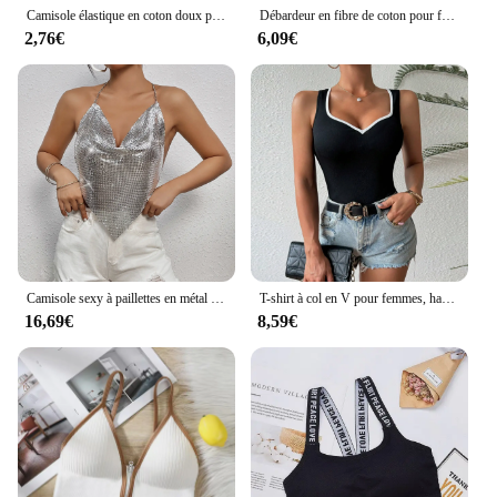
Camisole élastique en coton doux pour femme, sous-vêtement lavable et résistant à l'usure, soutien-gorge polyvalent pour le yoga et le fitness, chemise d'été
Débardeur en fibre de coton pour femme, bustier en Y, soutien-gorge banrib non rembourré, haut court, t-shirts sans couture, débardeurs d'été
2,76€
6,09€
Camisole sexy à paillettes en métal pour femmes, tenue de plage, de spectacle, de boîte de nuit, de fête, dos nu
T-shirt à col en V pour femmes, haut sexy en fibres de lit précieuses, chemise moulante, fille épicée, boîte de nuit, bar, nouveau, été, 2024
16,69€
8,59€