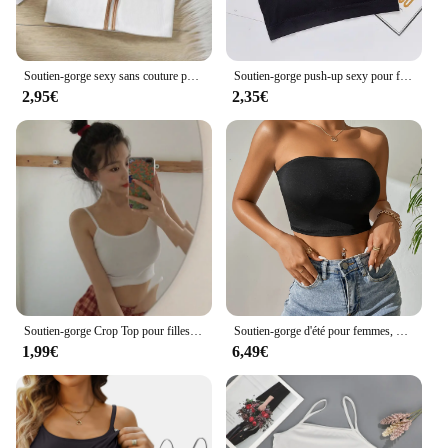
Soutien-gorge sexy sans couture pour femmes, sous-vêtements rembourrés, bralette dos nu, haut de sommeil, camisoles sans fil, soutien-gorge à fermeture éclair, lingerie de fitness
Soutien-gorge push-up sexy pour femme, sous-vêtement de sport, fitness, yoga, streetwear
2,95€
2,35€
Soutien-gorge Crop Top pour filles, sous-vêtements, glaPuberty, sport, entraînement, solide, document, streetwear, bustier tubulaire
Soutien-gorge d'été pour femmes, Tube en Y, Europe et Amérique, Yoga, dehors, Enveloppé
1,99€
6,49€