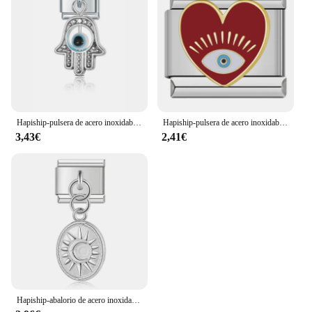
Hapiship-pulsera de acero inoxidable de 9mm para mujer, eslabones con dijes de palmas y ojos, joyería DIY, DJ593, 2023
Hapiship-pulsera de acero inoxidable para mujer, accesorio a la moda con forma de corazón y ojos de amor, 9mm, novedad de 2024
3,43€
2,41€
Hapiship-abalorio de acero inoxidable con forma de ojo, palma, flor, arcoíris, eslabones italianos, pulsera de 9mm, joyería artesanal, DJ679, 2023