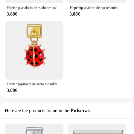
Hapiship-abalorio de eslabones italianos para pulsera, joyería de acero inoxidable, DIY, DJ601, 2022, 2023
Hapiship-abalorio de ojo redondo y corazón romántico para mujer, pulsera italiana de 9mm, a la moda, Popular, DJ1105-A de joyería, 2024
3,88€
3,88€
Hapiship-pulsera de acero inoxidable con diseño de margaritas y mariquitas, accesorio de acero inoxidable con diseño de margaritas, ojos, ratones, arcoíris, 9mm, DJ606, novedad de 2023
3,88€
Pulseras
Here are the products found in the