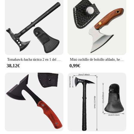
Tomahawk-hacha táctica 2 en 1 del ejército, herramienta de mano para caza al aire libre, Camping, supervivencia, Machete de fuego, Machete de hielo, Tomahawk
Mini cuchillo de bolsillo afilado, herramientas de apertura de paquete de llavero, el mejor regalo para familiares y amigos, herramienta para acampar al aire libre
38,12€
0,99€