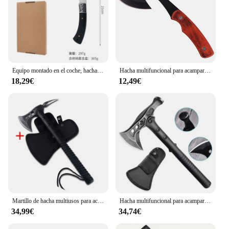
Equipo montado en el coche, hacha táctica de supervivencia, cortar madera, hacha de mano pequeña portátil, hacha multifuncional para acampar al aire libre
Hacha multifuncional para acampar al aire libre, herramientas de caza, hachas de supervivencia turístico, hacha táctica portátil, herramienta de equipo de emergencia Tomahawk
18,29€
12,49€
Martillo de hacha multiusos para acampar al aire libre, herramienta de jardinería portátil de supervivencia Tomahawk, engranaje de emergencia para turismo salvaje
Hacha multifuncional para acampar al aire libre, herramientas de caza, ejes de supervivencia, hacha táctica portátil, martillo Tomahawk, equipo de emergencia
34,99€
34,74€