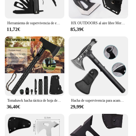
Herramienta de supervivencia de emergencia portátil para acampar al aire libre, hacha multifuncional, martillo, cuchillo, herramienta de combinación de reparación del hogar
HX OUTDOORS al aire libre Mercenarys táctico ingeniero hacha supervivencia de rescate de prueba de explosión hacha campamento fuego de artillería de rescate hacha martillo
11,72€
85,39€
Tomahawk hacha táctica de hoja de acero inoxidable, herramienta manual de supervivencia, caza al aire libre, Camping, hacha de fuego, hacha de hacha para acampar
Hacha de supervivencia para acampar al aire libre, hacha táctica Tomahawk, herramientas de caza portátiles multifuncionales, ejes de engranaje de emergencia
36,40€
29,99€