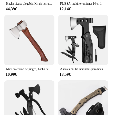
Hacha táctica plegable, Kit de herramientas múltiples, equipo de emergencia, hacha turística, hacha de supervivencia, hacha portátil para exteriores, Tomahawk, hacha de Camping salvaje
FLISSA-multiherramienta 14 en 1 para acampar, hacha multifuncional con funda, con luz LED, herramienta de supervivencia para carpintería al aire libre
44,39€
12,14€
Mini colección de juegos, hacha de regalo afilada de acero inoxidable para acampar al aire libre, hacha de supervivencia, mango de sándalo, cuchillo de hoja fija con soporte
Alicates multifuncionales para hacha de supervivencia, multiherramienta para acampar, martillo de hacha, herramienta de Escape al aire libre, alicates plegables portátiles, cuchillo de bolsillo
10,99€
18,59€