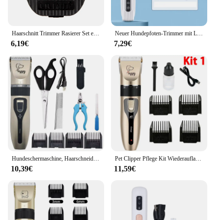
Haarschnitt Trimmer Rasierer Set elektrische Schere für Kaninchen Katze Welpen Pflege Clipper Cutter Haustier Haars ch neider Keramik klinge
Neuer Hundepfoten-Trimmer mit LED-Licht, vollständig wasserdichter Tierhaarschneider mit LED-Anzeige, Hundeknipser für die Fellpflege, 18 mm breiter Klinge
6,19€
7,29€
Hundeschermaschine, Haarschneidemaschine für Hunde, Fellpflege (Haustier/Katze/Hund/Kaninchen), Haarschnitt-Trimmer, Rasierer-Set, Haustiere, kabellos, wiederaufladbar, professionell
Pet Clipper Pflege Kit Wiederaufladbare Pet Haar Trimmer Rasierer Haarschnitt Set Für Katze Hund Haar Schneiden Entferner Maschine Professionelle
10,39€
11,59€