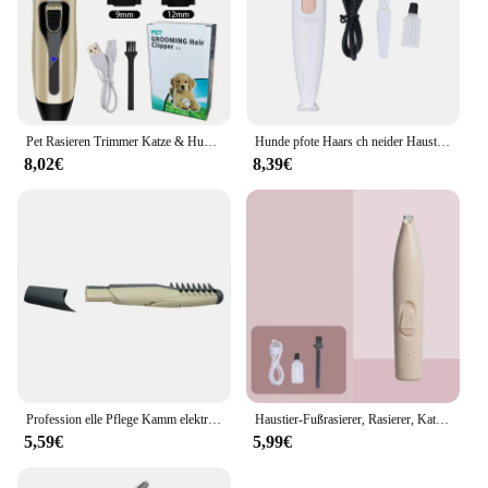
Pet Rasieren Trimmer Katze & Hund Haar Trimmer Rasierer USB Lade Professional Pet Maniküre-pflegen Set Elektrische Pet Clipper
Hunde pfote Haars ch neider Haustier Pfoten schneider mit LED Licht effizient geräuscharm wiederauf ladbare elektrische Hunde pfote Haars ch neider für Haustiere
8,02€
8,39€
Profession elle Pflege Kamm elektrische Hunde bürste Welpen Katze Haars ch neider Slicker Gilling schnelles Reinigungs werkzeug für die Tier pflege
Haustier-Fußrasierer, Rasierer, Katzenhaarrasierer, Trimmer, Reparatur von Hundefüßen, elektrischer Fader, elektrischer Haarschneider mit Licht, Katzenzubehör
5,59€
5,99€