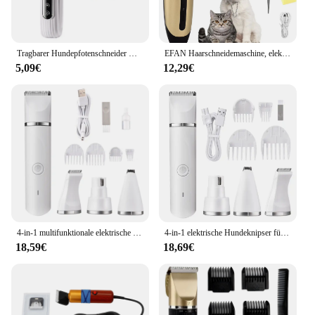
Tragbarer Hundepfotenschneider mit LED-Licht, wiederaufladbarer kabelloser Nagelschleifer, Rasierer für Katzen und andere Haustiere, Nagelpflegewerkzeuge
EFAN Haarschneidemaschine, elektrische Hundeschneidemaschine, kabelloses Katzen-Trimmer-Set, geräuscharm, professioneller Haustier-Haarschneider für Hunde und Katzen
5,09€
12,29€
4-in-1 multifunktionale elektrische Hundeknipser für die Pflege, kabelloser Hunderasierer, Trimmer, geräuscharme Haustierpflegewerkzeuge
4-in-1 elektrische Hundeknipser für die Pflege, kabelloser Hunderasierer, Trimmer, Werkzeuge für Katzen, Hunde, Haarschneiden, Nagelschleifen
18,59€
18,69€