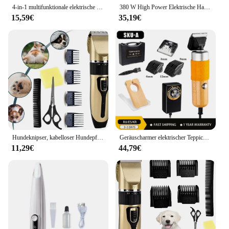
4-in-1 multifunktionale elektrische Hundeknipser für die Pflege Akku-Hunderasierer Clippers Trimmer Geräuscharme Hundesalonwerkzeuge
380 W High Power Elektrische Haarschneidemaschine Haushalt Haustier Fellschneider Katzenhaarschneidemaschine Hundehaarschneider Wollschneidewerkzeuge Teppich Tufting Trimmer (Kaninchen, Pferd, Schaf, Katze, Hund)
15,59€
35,19€
Hundeknipser, kabelloser Hundepflegeknipser, wiederaufladbarer Haustierhaarschneider, professionelles Hundepflegeset mit 4 Kammführungen
Geräuscharmer elektrischer Teppichschneider, Tufting-Clipper, 200 W hohe Leistung, professionelles Tierhaarschneideset für den Heimgebrauch, DIY-Trimmwerkzeuge (mit Ständer und 2 Klingen)
11,29€
44,79€