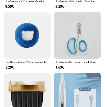
Profession elle Tier haars ch neider wiederauf ladbare Hund Katze Trimmer Batterie Display Pflege Haarschnitt Low Noice Rasiermesser Hund Haars ch neider
Profession elle Haustier Nagel knipser führte Licht Haustier Nagel knipser Klaue Pflege Schere für Katzen kleine Hunde Schere Katze Zubehör
8,59€
3,29€
Pet Haarentferner Wiederverwendbare Ball Wäsche Waschmaschine Filter Wolle Aufkleber Katze Haarentferner Pet Pelz Lint Catcher Hause
Professionelle Katzen-Nagelknipser für kleine Katzen und Hunde, Edelstahl, Welpenkrallenschneider, Haustier-Nagelpflege-Knipser, Trimmer
1,29€
1,69€