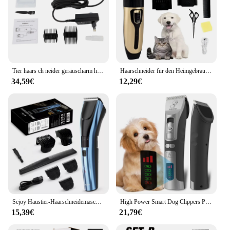
Tier haars ch neider geräuscharm hoch effiziente profession elle elektrische Haars chere mit variabler Geschwindigkeit für Schaf hunde Katzen Haustier
Haarschneider für den Heimgebrauch, Haarschneider für Haustiere, professioneller Haarschneider für Haustiere, sicherer Haarschneider für Haustiere, elektrischer Hundeknipser
34,59€
12,29€
Sejoy Haustier-Haarschneidemaschine für Hunde und Katzen, Haarschneider ShARP3S, Katzenrasierer, Haarschneidemaschine, Welpenpflege, Haarschnitt, geräuscharm
High Power Smart Dog Clippers Pflege Trimmer Haustier Haarschnitt Maschine für Hunde Pflege Cutter wiederauf ladbare abnehmbare Klinge
15,39€
21,79€