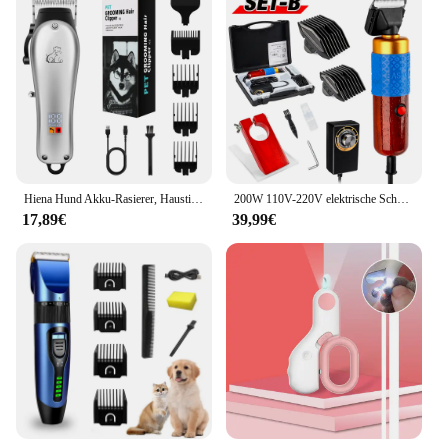
Hiena Hund Akku-Rasierer, Haustier elektrische Haars chneide maschine, Katze Haars chneide maschine Set, Haars ch neider, Tier bedarf, Tierhaar Trimm werkzeuge
200W 110V-220V elektrische Schere, Teppichschneider, Tierschere, getuftete elektrische Schere, Haushalts-Tierhaarschneidemaschine-Set, Tierhaarschneidemaschine mit Hilfsschneideführung
17,89€
39,99€