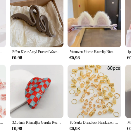
ette Make-Up Tools Vrouwelijke Dames Meisjes Headwearhairpin Haaraccessoires
Effen Kleur Acryl Frosted Wave Haarklauwen Voor Vrouwen Eenvoudige Veelzijdige Rug Hoofd Haai Clip Franse Temperament Haaraccessoires
Vrouwen Pluche Haarclip Nieuwe Mode Koreaanse Kleurrijke Kat Oor Haar Clip Vrouwelijke Kleine Haarclip Meisjes Haaraccessoires
€0,98
€0,98
€
readlock haarkralen - stijlvolle legering haaraccessoires Loc haarsieraden voor vlechten voor meisjes en vrouwen
3.15 inch Kleurrijke Geruite Rechthoek Haar Klauw Clips Voor Vrouwen Meisjes Mode Haar Clips Voor Styling Klauw Klemmen
80 Stuks Dreadlock Haarkralen-Stijlvolle Legering Haaraccessoires Loc Haar Sieraden Voor Vlechten Voor Meisjes En Vrouwen
€0,98
€0,98
€