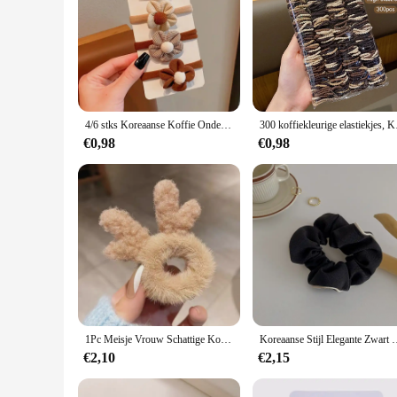
4/6 stks Koreaanse Koffie Ondersteuning Elastische Haarbanden Kinderen Haar Touw Banden Hoofddeksels Meisjes Kinderen Haar Accessorie Hot
300 koffiekleurige ela
€0,98
€0,98
1Pc Meisje Vrouw Schattige Koffie Gewei Elastische Rubberen Band Haar Stropdassen Scrunchies Hoofdtooi Haar Toegang Pluche Kat Oor Pluche Haar Touw
Koreaanse Stijl Elegante Zwart Wit Haar Scrunchies Melk Koffie Kleu
€2,10
€2,15