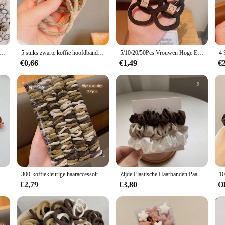
n seamlessly transition from casual outings to more formal events. Its sleek, min
 a comfortable and secure grip, preventing slippage throughout the day. Whether
astiek coffee is the perfect choice.
eisjes Wegwerp Elastiekjes Koffie Kleur Haarbanden Kinderen Kauwgom Voor Paardenstaart Houden Scrunchie Kids Haaraccessoires
5 stuks zwarte koffie hoofdband set hoge elastische stropdas haar Koreaanse paardenstaart riem naadloos minimalisme haar touw armband
5/10/20/50Pcs Vrouwen Hoge Elastische Haarbanden, Paardenstaart Houder Schattige Koffie Beer Rubberen Band Mode Haar
esigned to withstand daily wear and tear. The non-slip grip ensures that your hai
it, minimizing the risk of breakage or damage to your hair. This makes it a prac
€0,66
€1,49
€
bly easy to use. Simply stretch the band over your hair, and it will conform to 
r, making it ideal for long-term wear. Its compact size makes it easy to carry i
her you're a professional looking for a reliable hair accessory or a consumer 
ige Kleine Size Chouchou Kinderen Leuke Cartoon Elastische Haarbanden Hoofddeksels Voor Kinderen Baby Haar Accessoires
300-koffiekleurige haaraccessoires in Koreaanse stijl met naadloze elastiekjes, geschikt voor dagelijks gebruik
Zijde Elastische Haarbanden Paardenstaart Houder Haar Stropdas Handgemaakte Wit Zwart Koffie Haar Elastieken 3Pcs Zijdeachtig Satijn Scrunchies Hoofddeksels
€2,79
€3,80
€