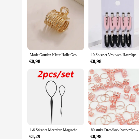
Mode Gouden Kleur Holle Geometrische Haarclips Metalen Haarklauw Kruis Haarclip Hoofdband Haarspeld Haar Krab Vrouwen Haaraccessoires
10 Stks/set Vrouwen Haarclips Side Pony Fix Fringebarr
€0,98
€0,98
1-6 Stks/set Meerdere Magische Haar Gevlochten Tool Vrouwen Meisje Haar Donut Bun Maker Haarspelden Draai Haar Clip Styling Tool Haar Accessoire
80 stuks D
€1,29
€0,98