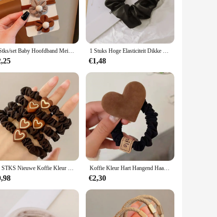
imalist design ensures that it complements any hairstyle,
 you're looking to keep your hair in place during a workout
4 Stks/set Baby Hoofdband Meisje Bloem Strik Hoofdband Prinses Elastische Rubberen Band Koffie Gekleurde Hoofdband Kinderen Haaraccessoires
1 Stuks Hoge Elasticiteit Dikke Darm Haartouw Voor Vrouwen Imitatie Zijde Haar Accessorie Koffie Kleur Paardenstaart Hold Rubberen Band
r stays securely in place, eliminating the need for constant
tical choice for anyone looking for a reliable hair accessory
2,25
€1,48
your head shape, providing a comfortable and secure hold. The
n your purse or pocket, ensuring you're always prepared for
seeking a convenient solution for your hair styling needs,
10 STKS Nieuwe Koffie Kleur Liefde Hangende Haarband, meisje Leuke Strik Haarband Elastische Rubberen Haarbanden Haaraccessoires Voor Vrouwen
Koffie Kleur Hart Hangend Haar Touw Meisje Leuke Strik Haarbanden Elastische Rubberen Haarbanden Haaraccessoires Voor Vrouwen
0,98
€2,30