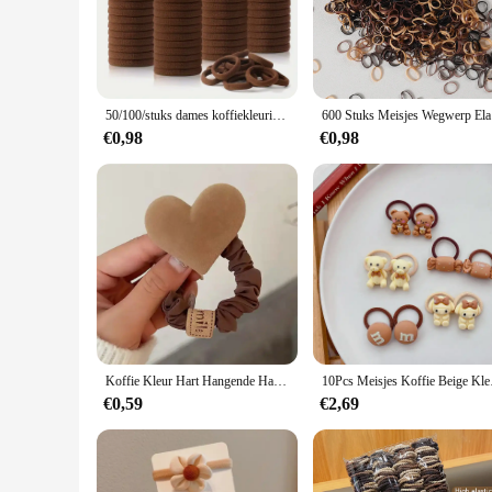
**Versatile and Stylish**
The haar elastiek coffee is a versatile hair accessory that ca
while its high-quality, stretchable elastic material provides
or add a touch of elegance to your evening attire, this hair el
**Durable and Practical**
50/100/stuks dames koffiekleurige haarband, elastische rubberen band, dik en zwaar krullend haar zonder schade
600 Stuks M
Crafted from durable materials, this haar elastiek coffee is d
readjustments. The elasticity of the band allows for a snug f
€0,98
€0,98
that can withstand the rigors of daily use.
**Ease of Use and Convenience**
The haar elastiek coffee is not only stylish but also incredi
lightweight design ensures that it won't weigh down your hai
those moments when you need to keep your hair in place. Whet
this haar elastiek coffee is the perfect choice.
Koffie Kleur Hart Hangende Haar Touw Meisje Schattige Strik Haar Stropdassen Elastische Rubberen Haarbanden Accessoires Voor Vrouwen Stropdassen
10Pcs Meisjes Koffie Be
€0,59
€2,69