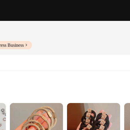
ress Business
asions
rip