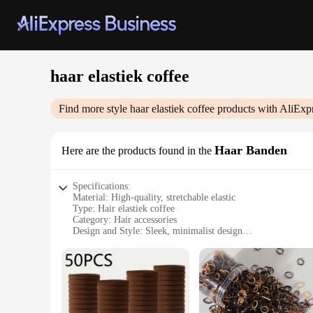
haar elastiek coffee
Find more style
haar elastiek coffee
products with AliExp
Haar Banden
Here are the products found in the
Specifications:
Material: High-quality, stretchable elastic
Type: Hair elastiek coffee
Category: Hair accessories
Design and Style: Sleek, minimalist design
Usage and Purpose: Secure and style hair
Typical Adaptive Scenario: Daily wear, casual to formal occ
Performance and Property: Durable, comfortable, non-slip g
Features:
|Wholesale|Vendors|