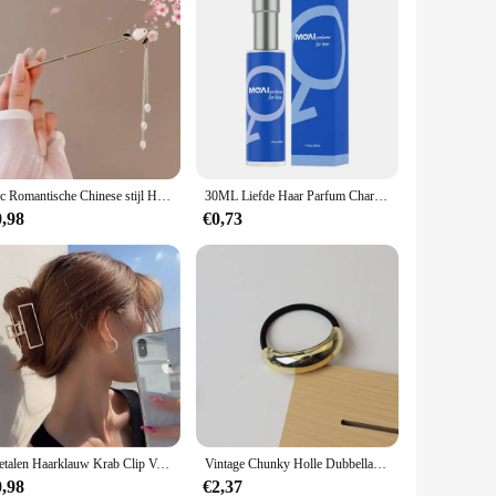
1pc Romantische Chinese stijl Haaraccessoire Legering Sieraden Dameshaarnaald Geschikt voor dagelijks gebruik Geschenken Meisjes Mode Haarspeld
30ML Liefde Haar Parfum Charme Parfum Intieme Partner Sex Parfum Feromoon Parfum Stimuleert Flirt Parfum Natuurlijke
0,98
€0,73
Metalen Haarklauw Krab Clip Voor Vrouwen Meisjes Koreaanse Antislip Grote Geometrische Barrette Haai Clip Haarspeld Hoofd Parel Haar Accessoires
Vintage Chunky Holle Dubbellaags Metalen Haarclips Voor Vrouwen Haarbanden Elastische Scrunchies Haartouwen Mode Haaraccessoires
0,98
€2,37