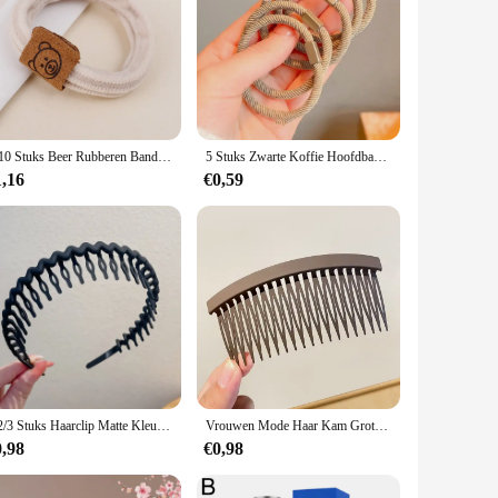
1-10 Stuks Beer Rubberen Band Hoge Elastische Haarring Vrouwen Elegante Effen Kleur Scrunchie Paardenstaart Houden Schattige Koffie Haar Stropdas Groothandel
5 Stuks Zwarte Koffie Hoofdband Set Minimalisme Hoge Elastische Gedurfde Haarlus Naadloze Band Haar Touw Armband Voor Gehaktbal Hoofd
1,16
€0,59
1/2/3 Stuks Haarclip Matte Kleur Hoofdband Dames Antislip Band Tanden Eenvoudige Druk Hoofdband Gezicht Hoofdband Haaraccessoires
Vrouwen Mode Haar Kam Grote Eenvoudige Haarspeld Pony Vaste Opstelling Gebroken Haar Hoofdband Rug Kam Haar Accessoires
0,98
€0,98