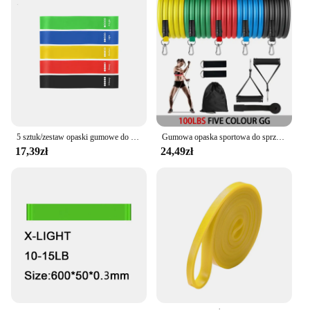
5 sztuk/zestaw opaski gumowe do jogi kulturystyka opaski elastyczne Pilates siłownia opaski treningowe pas ekspanderowy sprzęt do ćwiczeń różowy
Gumowa opaska sportowa do sprzętu fitness Taśmy oporowe Elastyczna opaska do podciągania Trening ćwiczeń gimnastycznych Przenośne sporty ciała
17,39zł
24,49zł