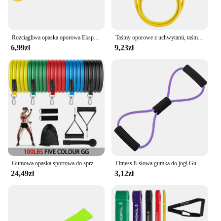
Rozciągliwa opaska oporowa Ekspander do ćwiczeń Elastyczna opaska fitness Podciąganie Taśmy wspomagające do treningu Pilates Domowa siłownia Trening Prezent
Taśmy oporowe z uchwytami, taśmy do ćwiczeń, taśmy treningowe z uchwytami dla mężczyzn i kobiet, sprzęt do treningu siłowego w domu
6,99zł
9,23zł
Gumowa opaska sportowa do sprzętu fitness Taśmy oporowe Elastyczna opaska do podciągania Trening ćwiczeń gimnastycznych Przenośne sporty ciała
Fitness 8-słowa gumka do jogi Gumowe opaski oporowe Sprzęt fitness Ekspander Trening Siłownia Ćwiczenia Pociąg
24,49zł
3,12zł