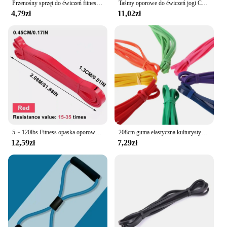
Przenośny sprzęt do ćwiczeń fitness Gumowe taśmy oporowe Joga Siłownia Elastyczna siła dziąseł Pilates Crossfit Kobiety Sporty wagi
Taśmy oporowe do ćwiczeń jogi Crossfit ciągnąć linę przenośna siłownia do ćwiczeń Pilates Bar trener opaski elastyczne dla sprzęt do ćwiczeń
4,79zł
11,02zł
5 ~ 120lbs Fitness opaska oporowa boks trening zwinności trening sprzęt do ćwiczeń joga akcesoria do pilatesu gumka domowa siłownia
208cm guma elastyczna kulturystyki Fitness taśmy oporowe do trenowania koszykówki siłownia ćwiczenia domowe Pilates kolorowe
12,59zł
7,29zł