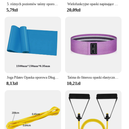
5. różnych poziomów taśmy oporowe joga ćwiczenia sportowe elastyczne opaski fitness trening Pilates domowe opaski gumowe akcesoria do siłowni
Wielofunkcyjne opaski napinające do ćwiczeń fitness Taśma elastyczna Taśmy oporowe do domu 4-rurowy elastyczny ściągacz pedałów Trening
5,79zł
20,09zł
Joga Pilates Opaska oporowa Długie opaski treningowe do fizykoterapii Dolne ciało Domowa siłownia Siła Elastyczna opaska do ćwiczeń
Taśma do fitnessu opaski elastyczne do fitnessu biodra, przenośna rozrywka w domu sprzęt sportowy kulturystyki
8,13zł
10,21zł