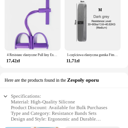
4 Resistanc elastyczne Pull liny Exerciser Rower odporność na brzuch zespół domowa siłownia Sport szkolenia opaski elastyczne dla sprzęt do ćwiczeń
1-częściowa elastyczna gumka Fitness Joga Opaska oporowa Kombinezon Hip Expander Sport Siłownia Sprzęt fitness Panie Trening domowy
17,42zł
11,71zł
Zespoły oporu
Here are the products found in the
Specifications:
Material: High-Quality Silicone
Product Discount: Available for Bulk Purchases
Type and Category: Resistance Bands Sets
Design and Style: Ergonomic and Durable
Usage and Purpose: Versatile Fitness Training