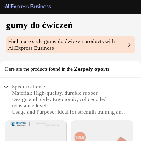
gumy do ćwiczeń
Find more style
gumy do ćwiczeń
products with
AliExpress Business
Zespoły oporu
Here are the products found in the
Specifications:
Material: High-quality, durable rubber
Design and Style: Ergonomic, color-coded
resistance levels
Usage and Purpose: Ideal for strength training and
muscle toning
Typical Adaptive Scenario: Suitable for various
fitness levels, from beginners to advanced
Shape or Size or Weight or Quantity: Available in