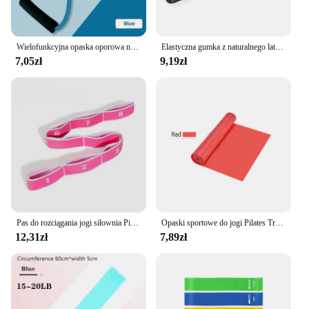
Wielofunkcyjna opaska oporowa na pedały Trener nóg Utrata masy ciała Kulturystyka Trening brzucha Ćwiczenia w domowej siłowni
Elastyczna gumka z naturalnego lateksu do treningu Ruber Loop do taśmy oporowe do ćwiczeń sprzęt do ćwiczeń ekspandera treningowego
7,05zł
9,19zł
Pas do rozciągania jogi siłownia Pilates taniec opaska do rozciągania elastyczne opaski oporowe do jogi ćwiczenia domowe pasek do ciągnięcia pas Fitness Sport
Opaski sportowe do jogi Pilates Trening Fitness Ćwiczenia Domowa siłownia Elastyczna opaska Naturalna guma Lateks Akcesoria do jogi
12,31zł
7,89zł