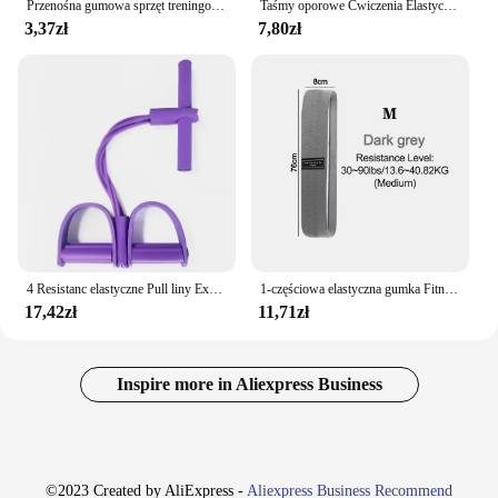
Przenośna gumowa sprzęt treningowy Fitness taśmy oporowe siłownia do jogi elastyczna guma Pilates Crossfit dla kobiet
Taśmy oporowe Ćwiczenia Elastyczny trening Gumowa pętla Siła Gumka Siła Sprzęt do ćwiczeń Ekspander treningowy Unisex
3,37zł
7,80zł
4 Resistanc elastyczne Pull liny Exerciser Rower odporność na brzuch zespół domowa siłownia Sport szkolenia opaski elastyczne dla sprzęt do ćwiczeń
1-częściowa elastyczna gumka Fitness Joga Opaska oporowa Kombinezon Hip Expander Sport Siłownia Sprzęt fitness Panie Trening domowy
17,42zł
11,71zł
Inspire more in Aliexpress Business
©2023 Created by AliExpress -
Aliexpress Business Recommend