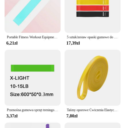
Portable Fitness Workout Equipment Rubber Resistance Bands Gym Yoga Elastic Gum Strength Pilates Crossfit Women Weight Sports
5 sztuk/zestaw opaski gumowe do jogi kulturystyka opaski elastyczne Pilates siłownia opaski treningowe pas ekspanderowy sprzęt do ćwiczeń różowy
6,21zł
17,39zł
Przenośna gumowa sprzęt treningowy Fitness taśmy oporowe siłownia do jogi elastyczna guma Pilates Crossfit dla kobiet
Taśmy oporowe Ćwiczenia Elastyczny trening Gumowa pętla Siła Gumka Siła Sprzęt do ćwiczeń Ekspander treningowy Unisex
3,37zł
7,80zł