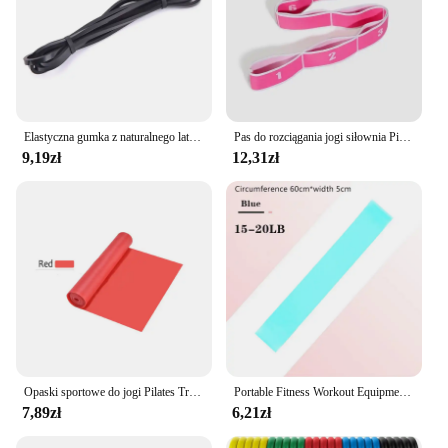
Elastyczna gumka z naturalnego lateksu do treningu Ruber Loop do taśmy oporowe do ćwiczeń sprzęt do ćwiczeń ekspandera treningowego
Pas do rozciągania jogi siłownia Pilates taniec opaska do rozciągania elastyczne opaski oporowe do jogi ćwiczenia domowe pasek do ciągnięcia pas Fitness Sport
9,19zł
12,31zł
Opaski sportowe do jogi Pilates Trening Fitness Ćwiczenia Domowa siłownia Elastyczna opaska Naturalna guma Lateks Akcesoria do jogi
Portable Fitness Workout Equipment Rubber Resistance Bands Gym Yoga Elastic Gum Strength Pilates Crossfit Women Weight Sports
7,89zł
6,21zł