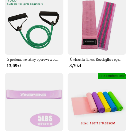
5-poziomowe taśmy oporowe z uchwytami lina do ciągnięcia jogi elastyczna opaska do ćwiczeń fitness do ćwiczeń w domu trening siłowy
Ćwiczenia fitness Rozciągliwe opaski oporowe na biodra Joga Nogi Pośladki Antypoślizgowe Elastyczne Fitness Bodybaring Sprzęt do ćwiczeń i ćwiczeń
13,09zł
8,79zł