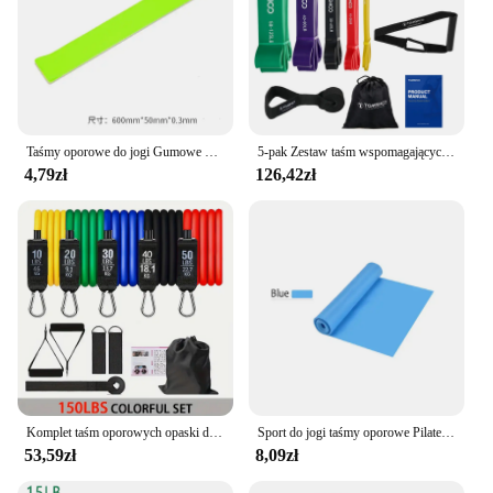
Taśmy oporowe do jogi Gumowe opaski elastyczne Sprzęt do ćwiczeń fitness Siła siłowni Pilates Opaska do ćwiczeń Crossfit Pas ekspandera
5-pak Zestaw taśm wspomagających do podciągania Taśmy oporowe do ćwiczeń trójbój siłowy Taśmy rozciągające z kotwicą do drzwi i uchwytem Lina do ciągnięcia
4,79zł
126,42zł
Komplet taśm oporowych opaski do ćwiczeń taśma do ćwiczeń 5 Tube Fitness z zaczep na drzwi uchwyty nogi paski na kostkę i Fitness Stick
Sport do jogi taśmy oporowe Pilates trening Fitness domowa siłownia gumka lateks z kauczuku naturalnego akcesoria do jogi
53,59zł
8,09zł