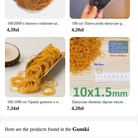
100/200Pcs biurowe codzienne użytkowanie gumka 70*1.4mm żółte opaski elastyczne opakowania o wysokiej elastyczności
100 szt. Dziewczynki elastyczne gumki dzieci urocze małe opaski Scrunchies gumki do włosów akcesoria linowe kobiet kucyk uchwyt na prezenty
4,39zł
4,20zł
100-1000 szt. Opaski gumowe o wysokiej elastyczności Elementy złączne używane do artykułów biurowych szkolnych Rozciągliwa, solidna guma elastyczna
Elastyczne elementy złączne mocne elastyczne opaski gumowe biura szkoła artykuły biurowe gumowy pierścień
7,34zł
4,20zł
Gumki
Here are the products found in the