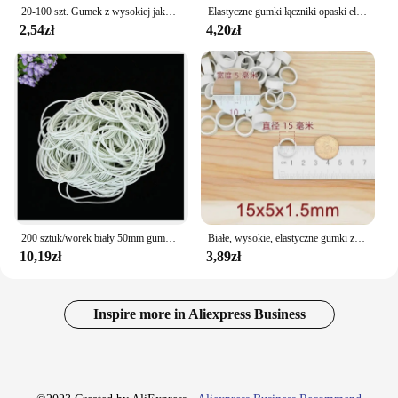
20-100 szt. Gumek z wysokiej jakości lateks pierścieniami opaski gumowe naturalnego lateksu do domu w biurze
Elastyczne gumki łączniki opaski elastyczne używane do biura szkolne artykuły biurowe rozciągliwe wytrzymałe gumowe gumki
2,54zł
4,20zł
200 sztuk/worek biały 50mm gumka guma elastyczna zespoły biurowe uchwyt pakowania biuro małe akcesoria
Białe, wysokie, elastyczne gumki zapięcia używane do szkolnych artykułów biurowych, przemysłowych artykułów gospodarstwa domowego, szerokość 5 mm
10,19zł
3,89zł
Inspire more in Aliexpress Business