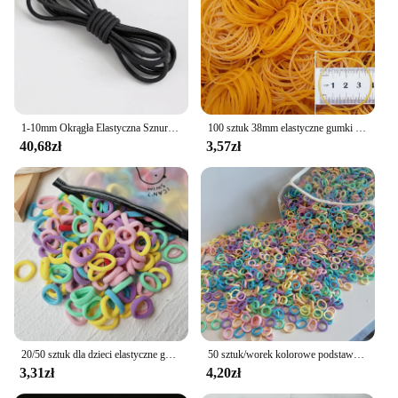
1-10mm Okrągła Elastyczna Sznur Czarny Biały Wysoka Elastyczność Lateksowa Gumka Trampolina Elastyczna Sznur Ścięgno Krowy Szycie DIY Acces
100 sztuk 38mm elastyczne gumki bankowe rachunki papierowe pieniądze Home Office rozciągliwy zespół wytrzymałe gumowe gumki
40,68zł
3,57zł
20/50 sztuk dla dzieci elastyczne gumki do włosów dziewczyny słodycze Scrunchie gumką dla dzieci gumki do włosów klipy z pałąkiem na głowę akcesoria do włosów dla dzieci
50 sztuk/worek kolorowe podstawowe nylonowe elastyczne gumki do włosów dla dziewczynek kucyk Hold Scrunchie gumka moda dziecięca akcesoria do włosów
3,31zł
4,20zł