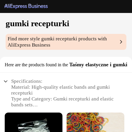
gumki recepturki
Find more style
gumki recepturki
products with
AliExpress Business
Taśmy elastyczne i gumki
Here are the products found in the
Specifications:
Material: High-quality elastic bands and gumki
recepturki
Type and Category: Gumki recepturki and elastic
bands sets
Design and Style: Versatile and functional for
various crafting needs
Usage and Purpose: Ideal for DIY projects, sewing,
and crafting