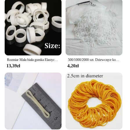
Rozmiar Mała biała gumka Elastyczne małe gumki do pakowania 100/200/500 - Ilość do wyboru
500/1000/2000 szt. Dziewczęce kolorowa jednorazowa gumka gumki do włosów opaska dziecięca opaska na kucyk dziecięce akcesoria do włosów
13,39zł
4,20zł