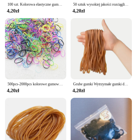
100 szt. Kolorowa elastyczne gumki do pakowania pieniędzy oraz 15 ~ 50mm lateksowa opaska ze skóry bydlęcej o wysokiej elastyczności, okrągłe wiązanie włosów
50 sztuk wysokiej jakości rozciągliwe solidne żółte gumowe pierścienie gumowe gumki grubość 1.5mm średnica 20mm-75mm
4,20zł
4,20zł
500pcs-2000pcs kolorowe gumowe pierścienie jednorazowe elastyczne gumki do włosów kucyk Holder gumka Scrunchies dziecięce akcesoria do włosów
Grube gumki Wytrzymałe gumki do puszek Teczka biurowa Mocne elastyczne gumki do szkoły, domu i biura
4,20zł
4,20zł