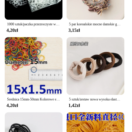
1000 sztuk/paczka przezroczyste włosy elastyczna lina gumką dla kobiet dziewczyn Bind Tie kucyk Holder akcesoria narzędzia do stylizacji włosów
5 par koreańskie mocne damskie gumki do włosów dziewczęce elastyczne gumki do włosów kucyk uchwyty do włosów/gumka/akcesoria do krawatów
4,20zł
3,15zł
Średnica 15mm-50mm Kolorowe elastyczne gumki Materiały eksploatacyjne Rozciągliwe pierścienie lateksowe do szkolnych artykułów biurowych
5 sztuk/zestaw nowa wysoka elastyczna bezszwowa gumka do włosów trwałe dziewczyny bez zagnieceń uchwyt na kucyk gumka akcesoria do włosów
4,20zł
1,42zł