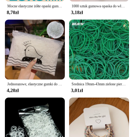
Mocne elastyczne żółte opaski gumowe rozciągliwe pierścienie lateksowe do biura domowego rozciągliwa opaska o średnicy 20 ~ 75mm szerokość 2 3 4 5 10mm
1000 sztuk gumowa opaska do włosów lina silikonowy uchwyt na kucyk elastyczna TPU gumka do włosów krawat gumowe pierścienie dziewczyny akcesoria do włosów
8,70zł
3,18zł
Jednorazowe, elastyczne gumki do włosów dla dziewczynek, stylizacja włosów, akcesoria dla dzieci, sprężynki, guma, kucyk, paczka 1000 szt.
Średnica 19mm-43mm zielone pierścienie lateksowe wysokiej elastyczne gumki materiały rozciągliwe O pierścienie
4,20zł
3,01zł