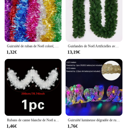
Guirxiété de ruban de Noël coloré, emballage d'arbre de Noël, rubans de clinquant, barre de bricolage, mariage, décorations de ruban de fête du Nouvel An, 1.5 m, 30m
Guirlandes de Noël Artificielles avec Pommes de Pin et Baies Rouges, Couronne de Porte, Ornements de Face, Décoration de Noël et du Nouvel An, 2.7m
1,32€
13,19€
Rubans de canne blanche de Noël avec des démontrent de neige, guirxiété de bricolage, ornements d'arbre de Noël, couronne blanche, décoration de la maison
Guirxiété lumineuse dégradée de ruban de Noël, ornement d'arbre de Noël, décoration de la maison, nouvel an, 1 m, 2 m, 3 m, 5 m, 10m
1,46€
1,76€