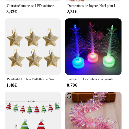
Guirxiété lumineuse LED solaire extérieure, fil de cuivre nickel é, jardin, cour, fête de Noël, lampe de décoration, 8 modes
Décorations de Joyeux Noël pour la Maison, Cadeaux, Ornements, Nouvel An, 2024, 2025
3,33€
2,31€
Pendentif Étoile à Paillettes de Noël, 5cm, 6/30 Pièces, Artisanat en Plastique pour ixd'Anniversaire, Décoration de la Maison
Lampe LED à couleur changeante pour sapin de noël, nouvel an, décoration pour la maison, cadeaux, 2022
1,48€
0,70€