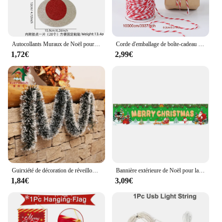
Autocollants Muraux de Noël pour Fenêtre, Décorations pour Père Noël, Bonhomme de Neige, Porte, Bonne Année 2024, 1 Pièce
Corde d'emballage de boîte-cadeau de Noël, ULd'emballage, décoration pour la maison, joyeux Noël, nouvel an 2024, 2025
1,72€
2,99€
Guirxiété de décoration de réveillon de Noël, barre, ruban en Y, arbre de Noël, ornements de cuisine, accessoire de décoration de fête de mariage, 1PC, 2M
Bannière extérieure de Noël pour la décoration de la maison, bonne sensation, ornements de Noël, cadeaux de Noël, Noel Natal, bonne année, 2022, 2023
1,84€
3,09€