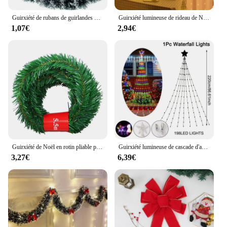
everyone who sees it.
Guirxiété de rubans de guirlandes de Noël, guirxiété de ruban de canne verte, ornement de couronne de pendentif d'arbre de Noël, fournitures de décoration de fête à la maison, vente en gros
Guirxiété lumineuse de rideau de Noël, décorations de joyeux Noël, ornements pour la maison, cadeaux de Noël, décor de nouvel an, 2025
1,07€
2,94€
Guirxiété de Noël en rotin pliable portable, décorative, anticorrosion, flexible, réaliste, bricolage, bureau, fenêtre, porte, 5.5m
Guirxiété lumineuse de cascade d'arbre de Noël, nickel é, décorations pour la maison, ornements, nouvel an, 2024
3,27€
6,39€