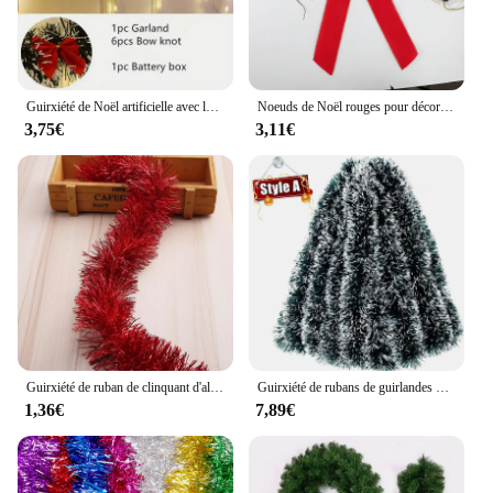
Guirxiété de Noël artificielle avec lumières LED, guirxiété torsadée métallique, cheminée de Noël, 30LED, 1 ensemble
Noeuds de Noël rouges pour décorations extérieures, grand arc d'arbre de Noël, couronne de velours avec bord doré scintillant, décoration de porte d'entrée
3,75€
3,11€
Guirxiété de ruban de clinquant d'aluminium, décoration de Noël, emballage d'arbre de Noël, ornements de Noël, nouvel an, fête d'anniversaire, 2m
Guirxiété de rubans de guirlandes de Noël, guirxiété de canne verte, arbre de Noël, ornements de confrontation, fête de mariage, fournitures de décoration intérieure, 60 m, 2m
1,36€
7,89€