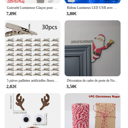
Guirxiété Lumineuse Glaçon pour Décoration de Noël, Rideau Dégradé, Décorations de Rue, Extérieur, Maison, Mariage, Maison, 2025 LED
Rideau Lumineux LED USB avec Télécommande, Décorations d'Arbre de Noël, Maison, Mariage, Nik, Chambre à Coucher, ix
7,89€
3,80€
5 pièces paillettes artificielles fleurs de noël arbre de noël décoration pour la maison faux fleurs noël ornement nouvel an fête décor
Décoration de cadre de porte de Noël, père Noël, décorations de Noël en bois, bonne année 2024, garniture de cadre de porte, décor de Noël
2,02€
3,50€