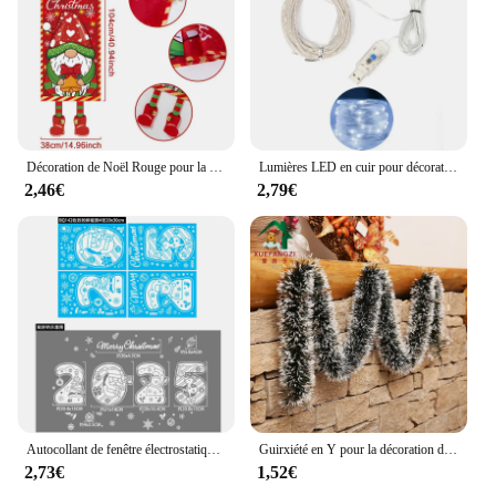
Décoration de Noël Rouge pour la Maison, Ornements de ix, Cadeaux de Nouvel An, 2024, 2025
Lumières LED en cuir pour décorations d'arbre de Noël, joyeux Noël, décorations pour la maison, Noël, nouvel an, 2024, 2025, 5 m, 10m
2,46€
2,79€
Autocollant de fenêtre électrostatique joyeux Noël, autocollant de fenêtre, père Noël, flocon de neige, bonne année, centre commercial, 2025
Guirxiété en Y pour la décoration du réveillon de Noël, barre, ruban, arbre de Noël, ornements de cuisine, accessoire de décoration de fête de mariage
2,73€
1,52€