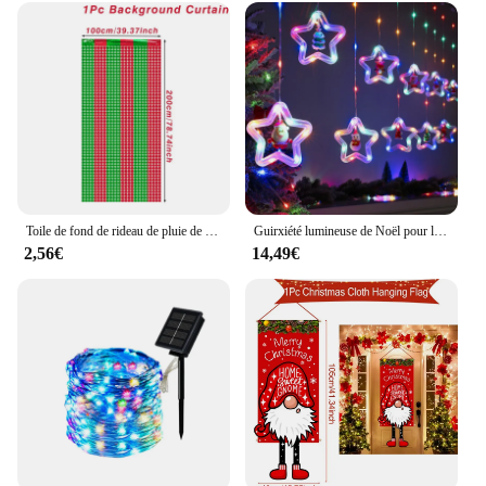
Toile de fond de rideau de pluie de Noël, rouge, vert, décorations de Noël pour la maison, ornement de Noël, cadeau de nouvel an, 2024, 2025
Guirxiété lumineuse de Noël pour la décoration de la maison, rideau lumineux, lampe de guirxiété, étoile, père Noël, prise USB, vacances, fête, chambre, fenêtre
2,56€
14,49€