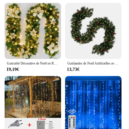
Guirxiété Décorative de Noël en Rotin, Guirxiété Lumineuse, Cheminée, Escalier, Mur, Porte, 2.7m, 5 Couleurs
Guirlandes de Noël Artificielles avec Pommes de Pin, Baies Rouges, Couronnes pour la Maison, Arbre de Noël, Escaliers, Porte, Décoration du Nouvel An
19,19€
13,73€