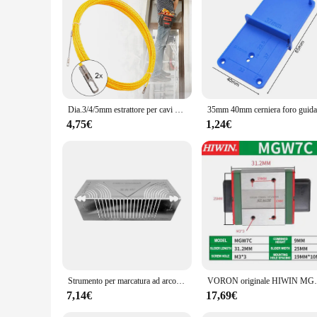
easy handling. The set is optimized for both professional an
right tool for every job, from the simplest repairs to more c
Dia.3/4/5mm estrattore per cavi Fish Tape Reel Wire Puller metallo fibra di vetro dispositivo di piombo costruzione Telecom elettricista Conduit Tool
4,75€
1,24€
Strumento per marcatura ad arco ad angolo flessibile di precisione Guida per il taglio della sella del tubo per fabbricazione dei metalli Misurazione tutto in 1 per la saldatura dei metalli
VORON originale HIWIN MGW7/9/12/15H 150 200
7,14€
17,69€