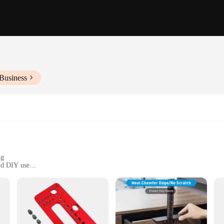
Business
ng
and DIY use
f sizes and sets
rtable grip