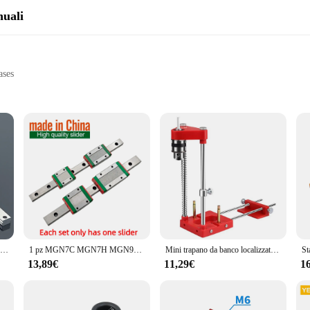
nuali
ases
asks
trial use
 multiple sizes and tools
e set is engineered to withstand the rigors of heavy-duty use. The tools are d
 you're a professional mechanic or a DIY enthusiast, this set is tailored to me
n.
MGN7 MGN9 MGN12 MGN15 200 400 500 800mm guida lineare in miniatura 1pc guida lineare MGN 1PC blocco MGN per stampante 3d CNC FA.
1 pz MGN7C MGN7H MGN9C MGN9H MGN12C MGN12H MGN15C MGN15H guida lineare 150mm 400mm con 1 pz MGN Slider
Mini trapano da banco localizzatore di trapano foratura più facile strumento di posizionamento per la lavorazione del legno con localizzatore di punzoni a Base quadrata regolabile per la casa
, each meticulously selected to cater to diverse requirements. From wrenches to p
ty. Each tool is crafted with attention to detail, ensuring that every piece perfor
13,89€
11,29€
1
ny toolbox.
o about user-friendliness. The tools are designed with user comfort in mind, feat