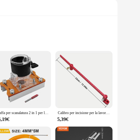
esigned to provide a firm grip and exceptional torque,
et your needs. The ergonomic design ensures comfort during
Staffa per scanalatura 2 in 1 per la lavorazione del legno, elementi di fissaggio invisibili Base guida per scanalatura per mobili Connettore nascosto e fissaggio con fibbia
Calibro per incisione per la lavorazione del legno da 320mm/550mm, metrico e pollici, righello circolare per incisione in lega di alluminio allungante, bussola per la lavorazione del legno
liers, the set is designed to tackle a multitude of tasks. The
ms to the highest standards. The set is a testament to
6,19€
5,39€
uring non-slip grips and intuitive mechanisms that allow for