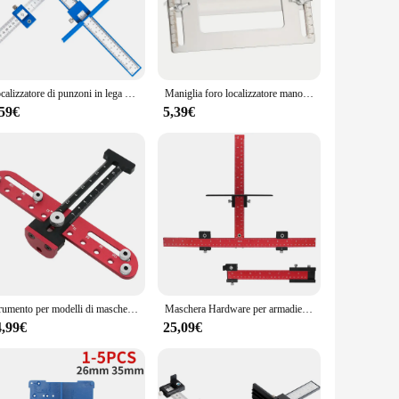
a comfortable grip, reducing hand fatigue during prolonged
ish not only adds to the aesthetic appeal but also makes
rking tasks, these handles are engineered to provide the
Localizzatore di punzoni in lega di alluminio modello di maschera Hardware regolabile per armadio guida di centraggio per perforazione del legno per pomello della maniglia della porta del cassetto
Maniglia foro localizzatore manopola della porta e installazione a strappo Jig e perno della mensola Jig foro di alesatura guida per trapano in acciaio inossidabile
ther it's a small detail or a large-scale project. The handles'
,59€
5,39€
ese handles can withstand the rigors of frequent use, making
the time and effort required to complete tasks. With their
Strumento per modelli di maschere per hardware per armadietti - Localizzatore di punzoni regolabile per la lavorazione del legno per l'installazione di maniglie, pomelli su porte e cassetti
Maschera Hardware per armadietto per maniglie, modello regolabile con installazione comoda e precisa per manopole per porte e cassetti
4,99€
25,09€