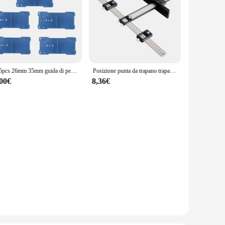
1-5pcs 26mm 35mm guida di perforazione del foro della cerniera 35mm 40mm installazione della boccola Jig porta dell'armadio localizzatore del foro della cerniera strumento per la lavorazione del legno
Posizione punta da trapano trapano perforatore localizzatore Jig guida per trapano maniglia dell'armadio manopola modello localizzatore strumento di perforazione per la lavorazione del legno
,00€
8,36€