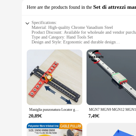
Set di attrezzi ma
Here are the products found in the
Specifications:
Material: High-quality Chrome Vanadium Steel
Product Discount: Available for wholesale and vendor purch
Type and Category: Hand Tools Set
Design and Style: Ergonomic and durable design
Usage and Purpose: Ideal for various DIY and professional t
Typical Adaptive Scenario: Suitable for both home and indus
Shape or Size or Weight or Quantity: Comprehensive set with
Features:
|Wholesale|Vendors|
**Durable Construction and Versatility**
Crafted from robust Chrome Vanadium Steel, the guida manigli
making them ideal for a wide range of applications. Whether
prolonged use, reducing hand fatigue and enhancing precisio
**Comprehensive Set for Every Task**
Maniglia punzonatura Locator guida trapano Punch Locator Template righello porta dell'armadio regolabile lavorazione del legno Punchs a forma di T posizionamento
This comprehensive hand tools set includes a variety of tools
guida maniglie set is not just about quantity; it's about quali
20,89€
7,49€
efficiency and reliability, making it a valuable addition to a
**Optimized for Ease of Use**
The guida maniglie set is not just about durability; it's als