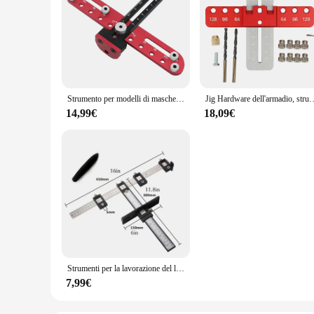
Strumento per modelli di maschere per hardware per armadietti - Localizzatore di punzoni regolabile per la lavorazione del legno per l'installazione di maniglie, pomelli su porte e cassetti
Jig Hardware dell'armadio, strumento per modellare la maniglia dell'armadio con spaziatura dei fori, gu
14,99€
18,09€
Strumenti per la lavorazione del legno Posizione Punta da trapano Localizzatore di punzonatura Posizione Jig Rill Guide Maniglia dell'armadio Modello di manopola Localizzatore Strumento di punzonatura
7,99€