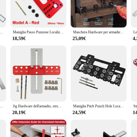
pano is a testament to durability and precision. The ergonomic design ensures 
siast, these handles are designed to enhance your craftsmanship. The sleek fin
 time.
apts to a range of applications. From intricate woodworking projects to metalwo
punzoni per trapano Jig Kit guida per trapano per la lavorazione del legno Maniglia per porta dell'armadio Foro di perforazione Strumento di installazione ausiliaria Strumento di carpenteria
Maniglia Passo Punzone Localizzatore Maniglia dell'armadio Tira Jig Localizzatore punzoni regolabile Guida modello trapano Fori C-C da 32 mm - 224 mm
Maschera Hardware per armadietto guida trapano regolabile per installazione porta e cassetto maniglie anteriori localizzatore strumento per la lavorazione del legno
f sizes and sets available ensures that you have the right tool for every job, whe
ady to tackle a variety of tasks with ease.
18,59€
25,09€
4
's a reliable partner in your workshop. The robust construction ensures that th
. The precise performance of these handles allows for efficient work, reducing 
l part of any tool collection, ready to deliver consistent and reliable results.
 Cabinet Hardware Jig Template Tool Drawer Pull Jig Cabinet Jig per maniglie e tiranti
Jig Hardware dell'armadio, strumento per modellare la maniglia dell'armadio con spaziatura dei fori, guida per trapano per localizzatore di punzoni in lega di alluminio per porta
Maniglia Pitch Punch Hole Locator 1 Set, modello di perforazione a foro dritto per strumento ausiliario per l'installazione dell'armadio della porta dell'armadio
20,19€
24,59€
1