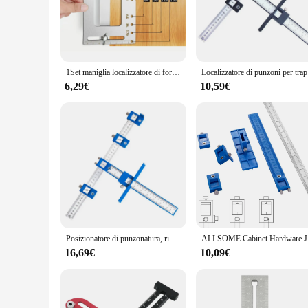
Crafted from high-grade steel, the guida maniglie Punta Tra
use. Whether you're a professional woodworker or a DIY enthu
them easy to clean, maintaining their pristine condition over
**Versatile and Adaptable**
The guida maniglie Punta Trapano is a versatile tool that ad
1Set maniglia localizzatore di fori manopola per porta e tirare installazione maschera e perno per mensola guida per trapano foro noioso acciaio inossidabile
Localizzatore di 
stability and control needed for precision work. The variety o
adaptability makes them a valuable addition to any toolkit, re
6,29€
10,59€
**Reliable and Efficient**
The guida maniglie Punta Trapano is more than just a tool; it
them a smart investment for both professionals and hobbyists
durability and efficiency, these guida maniglie are an essentia
Posizionatore di punzonatura, righello, guida per trapano localizzatore di punzonatura, maschera per fori tascabili, maschera per armadietti per maniglie e maniglie su cassetti/armadietti
ALLSOME
16,69€
10,09€