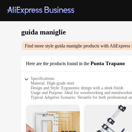
guida maniglie
Find more style
guida maniglie
products with AliExpress 
Punta Trapano
Here are the products found in the
Specifications:
Material: High-grade steel
Design and Style: Ergonomic design with a sleek finish
Usage and Purpose: Ideal for woodworking and metalworki
Typical Adaptive Scenario: Versatile for both professional 
Shape or Size or Weight or Quantity: Available in a variety o
Performance and Property: Durable and precise with a comfo
Features:
|Wholesale|
**Optimized for Precision and Comfort**