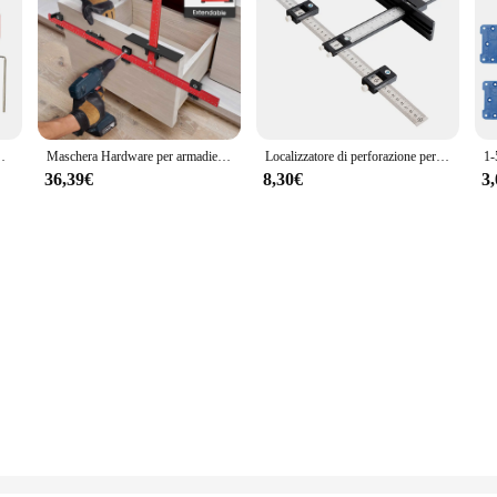
ida per trapano per localizzatore di punzoni in lega di alluminio per porta
Maschera Hardware per armadietto modello regolabile in lega di alluminio per installazione rapida e accurata manopola del cassetto della porta guida per trapano con maniglia a strappo
Localizzatore di perforazione per trapano per legno guida per trapano guida per armadio manopola per manopola modello localizzatore strumento per perforazione per la lavorazione del legno
36,39€
8,30€
3