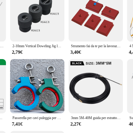
d home use, making it an essential toolkit for anyone who values efficiency and
omplex tasks. With this set, you're equipped to tackle any challenge with confid
35mm 40mm cerniera foro guida di perforazione localizzatore apri fori modello armadi porta lavorazione del legno perforatore guida di perforazione localizzatore
2-10mm Vertical Doweling Jig localizzatore di guida per trapano autocentrante perforatore per la lavorazione del legno o strumenti di connessione per mobili fai da te
Strumento fai da te per la lavorazione del legno T30 T Track in alluminio T-Slider T Slot Mitra Track Jig Mitra Gauge Guida Scivolo per sega da tavolo Router da tavolo
2,79€
3,40€
4
 210 220 250 300 350 400 450 500mm guida lineare con carrello MGW7H MGW9H MGW12H MGW15
Passerella per cavi puleggia per ponte filettatura soffitto per Garage cablaggio integrato posa del cavo guida per cavi fissaggio strumento ausiliario per la costruzione
3mm 5M-40M guida per estrattore per cavi estrattore per cavi a parete in Nylon cavo per elettricista nastro a molla strumento di aiuto per il cablaggio dell'estrattore del condotto
7,41€
2,27€
4