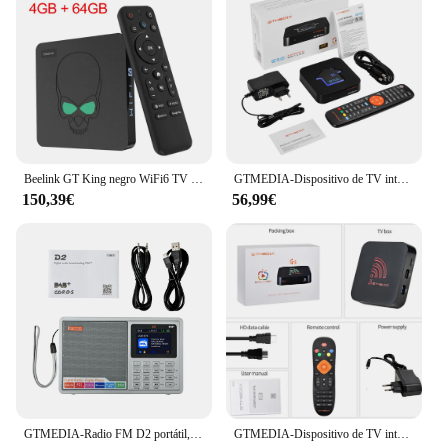
Beelink GT King negro WiFi6 TV BOX Android 9,0 Amlogic S922X Quad Core 4GB 64GB BT 4,11000M LAN USB 3,0 GTKing reproductor multimedia
GTMEDIA-Dispositivo de TV inteligente G2 PLUS, decodificador con Android 11, 4K, UHD, Amlogic 905W2, cuatro núcleos, 2GB, 16GB, WIFI 2,4G, reproductor multimedia de Brasil
150,39€
56,99€
GTMEDIA-Radio FM D2 portátil, DAB, altavoz Digital con Bluetooth, AUX IN, ranura para tarjeta TF, reproductor MP3, reloj de grabación, alarma, temporizador de sueño, 2024
GTMEDIA-Dispositivo de TV inteligente G5, decodificador con Android 9,0, 4K, 4 + 64G, 2,4G/5G, Wifi Dual, BT 4,0, compatible con Xtream, IPTV, HD, Netflix, reproductor multimedia H.265