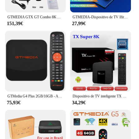
GTMEDIA GTX GT Combo 8K Amlogic S905X3 Android 9,0 Satélite terrestre +DVB-S2X/T/T2/C/C2 ATSC-T ISDB-T CA CI vs mecool kt1
GTMEDIA-Dispositivo de TV Ifire-2 M3U, decodificador con H.265 HEVC, 10Bit, 1080P, Full HD, WIFI integrado de 2,4G, HDR, Ethernet, MPEG-4, reproductor multimedia, STB, disponible en España
151,39€
27,99€
GTMedia G4 Plus 2GB/16GB - Android TV
Dispositivo de TV inteligente TX Super, decodificador con Android 10, 8K, 2GB, 16GB, Wifi, RK3228 vs, gtmedia IFIRE2 para Europa y África
75,93€
34,29€