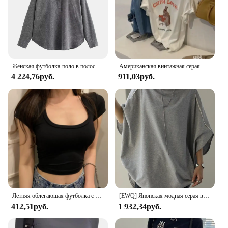
Женская футболка-поло в полоску, с длинным рукавом, на пуговицах
Американская винтажная серая футболка женская с коротким рукавом на плечах, европейские товары, новинка 2024, утягивающий топ из чистого хлопка с круглым вырезом, модные Ins
4 224,76руб.
911,03руб.
Летняя облегающая футболка с коротким рукавом, Женская Сексуальная футболка Y2k, серая футболка с U-образным вырезом, Женский однотонный базовый черный/белый корейский кроп-топ, 2024
[EWQ] Японская модная серая верхняя свободная повседневная футболка с короткими рукавами «летучая мышь» и круглым вырезом для женщин, весна-лето 2024, 16U8598
412,51руб.
1 932,34руб.