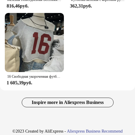
816,46руб.
362,31руб.
16 Свободная укороченная футболка с принтом, женская серая сексуальная хлопковая футболка с разрезом на шее и коротким рукавом, летняя повседневная уличная одежда, укороченный топ Y2k, новый
1 605,39руб.
Inspire more in Aliexpress Business
©2023 Created by AliExpress -
Aliexpress Business Recommend