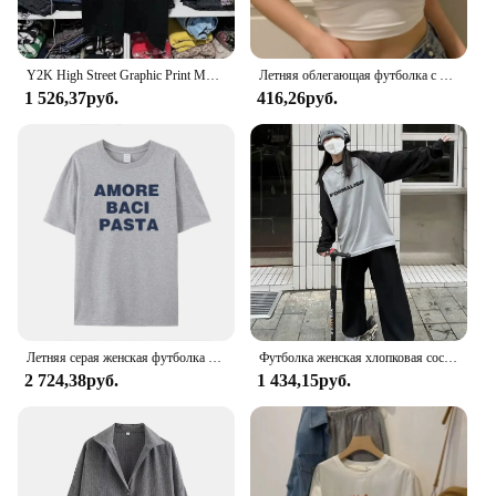
Y2K High Street Graphic Print Мужская серая и черная футболка Oversized Shirt Harajuku Готический круглый вырез Хлопковые топы с короткими рукавами Новый
Летняя облегающая футболка с коротким рукавом, Женская Сексуальная футболка Y2k, серая футболка с U-образным вырезом, Женский однотонный базовый черный/белый/темно-серый укороченный топ, 2024
1 526,37руб.
416,26руб.
Летняя серая женская футболка с надписью Love Baci Pasta, свободные хлопковые повседневные топы, футболки, элегантные рубашки в винтажном стиле
Футболка женская хлопковая составного кроя с длинным рукавом, в стиле Харадзюку
2 724,38руб.
1 434,15руб.