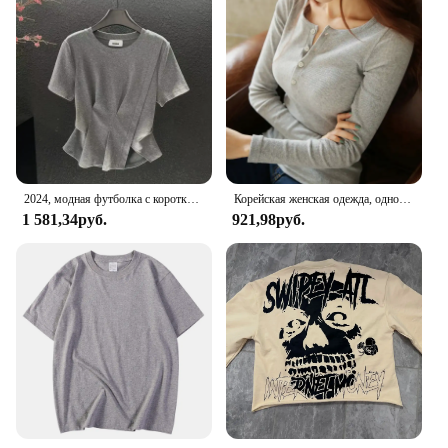
2024, модная футболка с коротким рукавом нестандартной формы и круглым вырезом, новый летний серый дизайн, чувственный универсальный утягивающий топ с обычными рукавами
Корейская женская одежда, однотонная футболка с длинным рукавом, сексуальная тонкая черная, серая, базовый слой, топ, осенняя модная базовая блузка
1 581,34руб.
921,98руб.