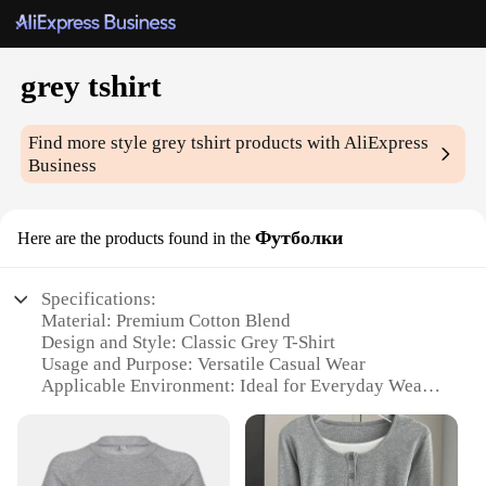
grey tshirt
Find more style
grey tshirt
products with AliExpress
Business
Футболки
Here are the products found in the
Specifications:
Material: Premium Cotton Blend
Design and Style: Classic Grey T-Shirt
Usage and Purpose: Versatile Casual Wear
Applicable Environment: Ideal for Everyday Wear
Performance and Property: Durable and
Comfortable Fit
Shape or Size or Weight or Quantity: Available in
Various Sizes and Quantities