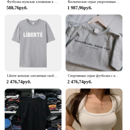
Футболка мужская хлопковая в стиле хип-хоп, Повседневная дышащая майка, Однотонная рубашка, цвет серый, лето
Космические серые укороченные футболки с изображением денег в Интернете Y2K, винтажная футболка с готическим черепом и графическим принтом, мужская футболка большого размера, повседневная хлопковая футболка с коротким рукавом
588,76руб.
1 987,96руб.
Liberte женские элегантные свободные летние хлопковые повседневные топы с французскими буквами модные серые футболки
Спортивные серые футболки с надписью «Make You Health» в американском винтажном стиле, женские свободные хлопковые летние футболки с коротким рукавом
2 476,74руб.
2 476,74руб.