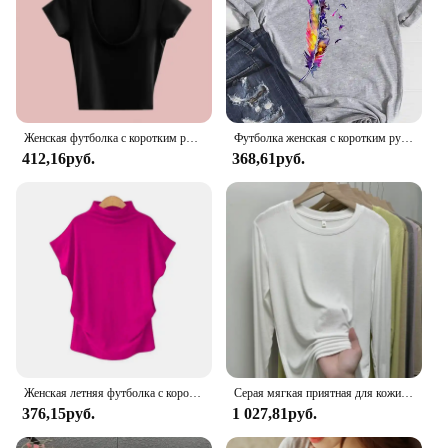
Женская футболка с коротким рукавом и U-образным вырезом, однотонная черная/белая облегающая футболка в Корейском стиле, Y2k, Летний сезон 2024
Футболка женская с коротким рукавом, винтажный милый топ с цветочным принтом в стиле 90-х, модная одежда, базовая серая рубашка с графическим принтом, на лето
412,16руб.
368,61руб.
Женская летняя футболка с коротким рукавом летучая мышь, свободная однотонная серая водолазка, новинка 2023, футболки, женские футболки, топы, 5XL
Серая мягкая приятная для кожи Базовая рубашка с длинным рукавом и круглым вырезом Женская эластичная футболка для ранней осени необходимый универсальный топ
376,15руб.
1 027,81руб.