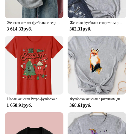
Женская летняя футболка с сердцем, облегающая футболка с открытыми плечами, новый дизайн 2024
Женская футболка с коротким рукавом, принтом и графическим принтом, в стиле 90-х
3 614,33руб.
362,31руб.
Новая женская Ретро футболка с рисунком рождественской елки кофе латте дизайнерская серая Универсальная футболка
Футболка женская с рисунком динозавра, базовая Модная рубашка с коротким рукавом и принтом Love, летняя одежда серого цвета
1 658,91руб.
368,61руб.