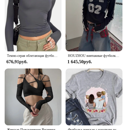
Темно-серая облегающая футболка с длинным рукавом для женщин
HOUZHOU винтажные футболки с надписью Y2k, женские серые укороченные спортивные футболки, трикотаж, уличная одежда, топы с длинными рукавами в стиле хип-хоп, Blokecore
676,91руб.
1 645,50руб.
Женская Повседневная Весенняя футболка, розовый топ с бретелькой через шею, готический Топ для девушек в стиле пэчворк с длинным рукавом, бандажные серые ажурные облегающие пуловеры, укороченные топы Y2k
Футболка женская с коротким рукавом и графическим принтом, в стиле 90-х