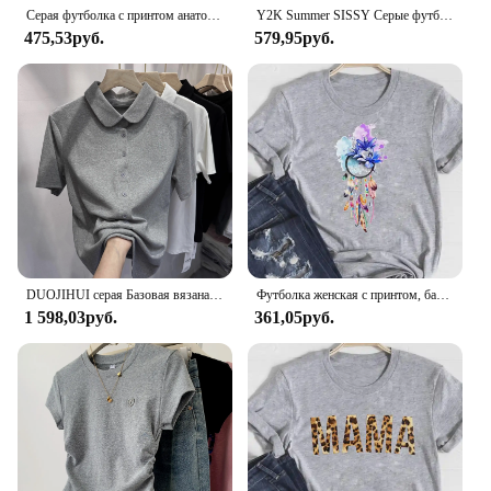
Серая футболка с принтом анатомии, женская футболка с рисунком «Ты мой человек», повседневные топы в стиле Харадзюку, футболка Love ECG, женская футболка
Y2K Summer SISSY Серые футболки с принтом Женская сексуальная футболка Kawaii Одежда Модная женская укороченная футболка для девочек в готическом стиле Уличная одежда
475,53руб.
579,95руб.
DUOJIHUI серая Базовая вязаная тонкая женская футболка с воротником-поло летняя модная однотонная повседневная женская футболка на пуговицах
Футболка женская с принтом, базовый топ с коротким рукавом, модная одежда, милая трендовая одежда с акварелью, серая футболка с графическим принтом, на лето
1 598,03руб.
361,05руб.