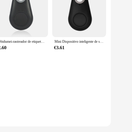
Kebidumei-rastreador de etiquetas inteligente Bluetooth, cartera para bolso de niño, llavero para gato y mascota, buscador de Collar para perro, localizador GPS, alarma antipérdida para coche
Mini Dispositivo inteligente de seguimiento GPS, localizador Bluetooth antipérdida, rastreador para mascotas y niños, billetera de coche, llavero, accesorios para Collar
2.60
€3.61