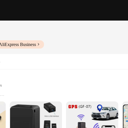
AliExpress Business
S
es
n
hicles
urate location data
or installation