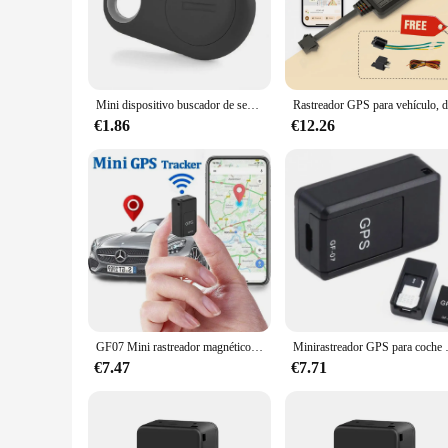
**Enhanced Vehicle Security and Tracking**
The gps rastreador de vehiculo is a cutting-edge device desi
in real-time, providing peace of mind and reducing the risk of
for keeping tabs on your vehicles.
**Effortless Installation and User-Friendly Interface**
Mini dispositivo buscador de seguimiento GPS para motocicleta, rastreador GPS para coche automático, rastreador antipérdida para mascotas, niños, llave de Collar de perro
The gps rastreador de vehiculo is not only powerful but also 
user-friendly interface ensures that anyone can access the de
€1.86
€12.26
way to monitor their vehicles.
**Reliable and Versatile Performance**
This GPS tracker is engineered to perform in a variety of sce
versatile performance makes it suitable for a wide range of ve
providing accurate location data and peace of mind.
GF07 Mini rastreador magnético de coche, dispositivo localizador de seguimiento en tiempo Real, GPS magnético, localizador de vehículos en tiempo Real, rastreador de mascotas
Minirastreador GPS para coche y mascotas, d
€7.47
€7.71