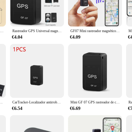
gned to enhance the security and tracking capabilities of your vehicles. Its ad
 theft or unauthorized use. Whether you're a fleet manager, a taxi service, or a
Rastreador GPS para vehículo, dispositivo de seguimiento para coche, motocicleta, Mini GPS, GSM, ACC, alertas con aplicación de seguimiento en tiempo Real gratis con relé
Rastreador GPS Universal magnético fuerte para coche, antipérdida equipo antirrobo, Mini localizador GPS de posicionamiento preciso portátil
GF07 Mini rastreador magnético de coche, dispositivo localizador de seguimiento en tiempo Real, GPS magnético, localizador de vehículos en tiempo Real, rastreador de mascotas
user-friendly. Its compact design allows for easy installation, and the accompan
vice's features without extensive technical knowledge. This GPS tracker is perf
€4.04
€4.09
€
narios, from urban environments to remote areas. Its robust construction ensures 
hicles, from cars to trucks. The gps rastreador de vehiculo is a reliable tool for
ispositivo antipérdida para niños y ancianos, localizador de seguimiento en tiempo Real, localizador magnético para vehículos, GF-07
CarTracker-Localizador antirrobo en tiempo Real, Mini GF-07 magnética, GPS, montaje magnético automático, posicionador de mensajes SIM
Mini GF 07 GPS rastreador de coche, seguimiento en tiempo Real, localizador antirrobo, montaje magnético fuerte, posicionador de mensajes SIM
€6.54
€6.69
€