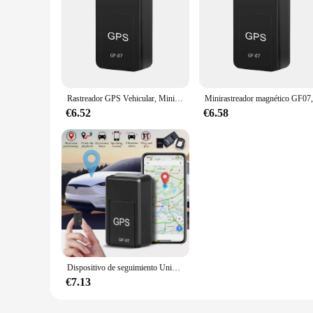
Rastreador GPS Vehicular, Mini rastreador GPS magnético, Micro rastreador automotriz, dispositivo localizador de seguimiento en tiempo Real, sistemas inteligentes para automóviles
€6.52
€6.58
Dispositivo de seguimiento Universal GF07, Mini rastreador de coche, GPS magnético, localizador de vehículos en tiempo Real, grabación antipérdida recargable
€7.13