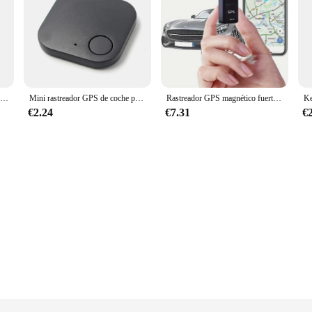
Minirastreador magnético GF07, localizador antirrobo automático con GPS, WiFi, LBS, AGPS, monitoreo en tiempo Real, localizador antipérdida para niños, personas mayores y Mascotas
Mini rastreador GPS de coche para vehículo, seguimiento en tiempo Real, localizador de camiones, alarma inteligente, grabación antipérdida, Control de voz, niños y mascotas
Rastreador GPS magnético fuerte para coche, antipérdida dispositivo antirrobo, Mini localizador GPS de posicionamiento preciso portátil
€2.24
€7.31
€