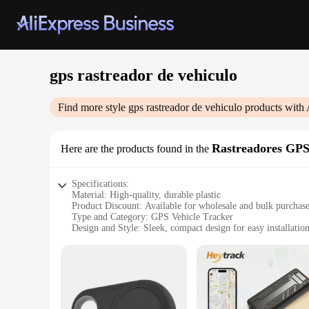
gps rastreador de vehiculo
Find more style
gps rastreador de vehiculo
products with 
Rastreadores GP
Here are the products found in the
Specifications:
Material: High-quality, durable plastic
Product Discount: Available for wholesale and bulk purchas
Type and Category: GPS Vehicle Tracker
Design and Style: Sleek, compact design for easy installatio
Usage and Purpose: Real-time tracking and monitoring of ve
Performance and Property: Advanced GPS technology for acc
Parts and Accessories: Comes with all necessary components f
Features:
|Wholesale|Vendors|