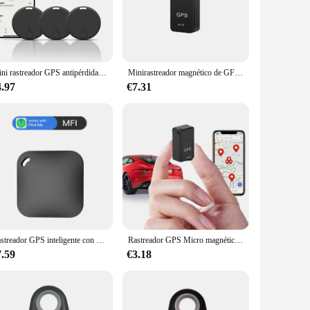
vanced GPS technology ensures that you can monitor your fleet
 private individual, this GPS tracker is the perfect solution
Mini rastreador GPS antipérdida, rastreador GPS fuerte, seguimiento de coche antipérdida, localizador de llaves inteligente en todo el mundo, 3 piezas
Minirastreador magnético de GF-07 para coche, localizador con GPS, seguimiento en tiempo Real, posicionador antirrobo, asiento magnético fuerte, posicionador de información SIM
ying parts and accessories make it a breeze to set up. The
ect for anyone looking for a straightforward and effective
4.97
€7.31
that it can withstand the rigors of daily use, while its
 fleet managers, taxi services, and private individuals alike,
Rastreador GPS inteligente con Bluetooth para niños y mascotas, localizador con llave de coche, localizador nominal MFI, funciona con Apple Find My APP ITag, dispositivo de recordatorio antipérdida
Rastreador GPS Micro magnético, Monitor de seguimiento antirrobo en tiempo Real para motocicleta y vehículo, posicionamiento Personal antipérdida, Mini GPS
7.59
€3.18