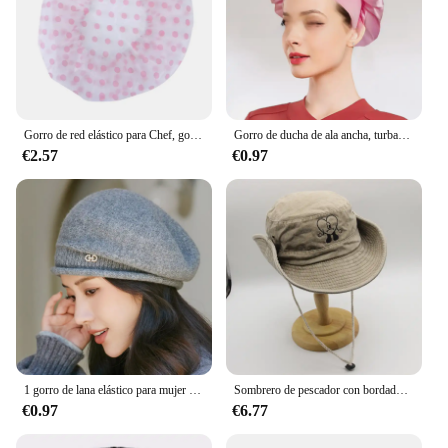
cap ensures that your camera lens remains in
pristine condition.
Gorro de red elástico para Chef, gorros de cocina, trabajo de salud, restaurante, servicio de comida, panadería, gorro transpirable para mujer, 1 unidad
Gorro de ducha de ala ancha, turbante de alta elasticidad, gorro de belleza para el cuidado del cabello, camisón de satén para el cuidado femenino
€2.57
€0.97
1 gorro de lana elástico para mujer con bolsillo, gorro de punto acrílico suave y acogedor para otoño e invierno
Sombrero de pescador con bordado de Bad Bunny para hombre y mujer, gorro de pescador de UN VERANO SIN TI, plegable, para el sol y la playa
€0.97
€6.77