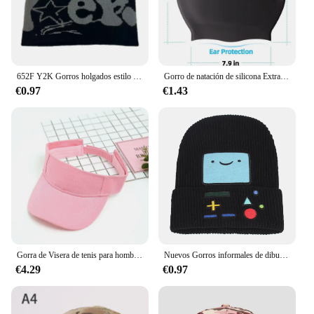
652F Y2K Gorros holgados estilo Harajuku para niñas, gorro Jacquard, gorro versátil Hip-Hop, gorro con calavera, turbantes
Gorro de natación de silicona Extra grande con pelo largo y trenzas sucias, todo incluido, estilo adulto, suave y cómodo
€0.97
€1.43
Gorra de Visera de tenis para hombre y mujer, Visera lisa de algodón, Visera superior vacía, sombreros de béisbol para deportes al aire libre Con Visera, envío directo
Nuevos Gorros informales de dibujos animados Adventure Time para mujeres y hombres, gorro de Hip Hop, gorro de calavera tejido cálido y encantador, Gorros de esquí
€4.29
€0.97