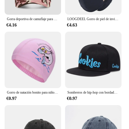
Gorra deportiva de camuflaje para hombre y mujer, gorro ajustable de camionero, 19 colores, para exteriores
LOOGDEEL Gorro de piel de invierno a prueba de viento con ala máscara cálida hombres mujeres motocicleta deportes ciclismo gorra esquí frío Anti-nieve sombreros
€4.16
€4.63
Gorro de natación bonito para niños, gorro de piscina de silicona elástico impermeable, gorros de baño, Gorro de buceo para niños
Sombreros de hip-hop con bordado de galletas Unisex, gorras de béisbol informales ajustables para exteriores, sombrero protector solar para primavera y otoño
€0.97
€0.97