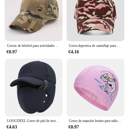
Gorras de béisbol para actividades al aire libre, sombreros de camuflaje táctico de combate, Paintball, ajustable, Snapback de verano, hombres y mujeres
Gorra deportiva de camuflaje para hombre y mujer, gorro ajustable de camionero, 19 colores, para exteriores
€0.97
€4.16
LOOGDEEL Gorro de piel de invierno a prueba de viento con ala máscara cálida hombres mujeres motocicleta deportes ciclismo gorra esquí frío Anti-nieve sombreros
Gorro de natación bonito para niños, gorro de piscina de silicona elástico impermeable, gorros de baño, Gorro de buceo para niños
€4.63
€0.97