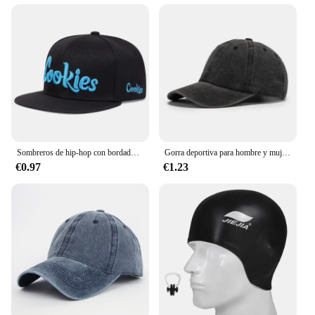
Sombreros de hip-hop con bordado de galletas Unisex, gorras de béisbol informales ajustables para exteriores, sombrero protector solar para primavera y otoño
Gorra deportiva para hombre y mujer, Gorro Unisex de color negro, personalizado, para deportes al aire libre, venta al por mayor
€0.97
€1.23