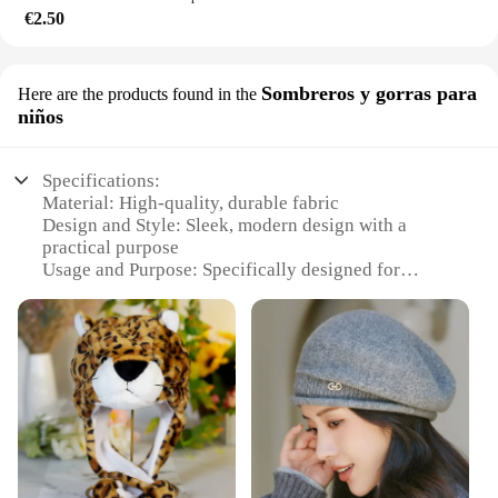
€2.50
Sombreros y gorras para
Here are the products found in the
niños
Specifications:
Material: High-quality, durable fabric
Design and Style: Sleek, modern design with a
practical purpose
Usage and Purpose: Specifically designed for
Redmi 10 camera protection
Performance and Property: Excellent shock
absorption and camera lens safety
Shape or Size or Weight or Quantity: Lightweight
and compact, suitable for children
Parts and Accessories: Includes a protective cap for
the camera lens
Features:
**Protective Design and Functionality**