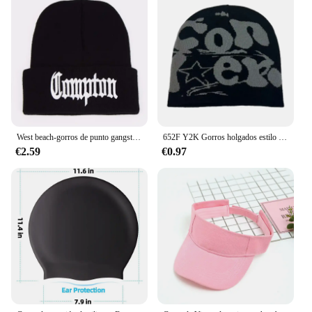
West beach-gorros de punto gangsta nwa compton, gorros cálidos, gorros de moda, gorros de Hip hop, gorros de punto, gorros de invierno, gorros de moda, nuevo
652F Y2K Gorros holgados estilo Harajuku para niñas, gorro Jacquard, gorro versátil Hip-Hop, gorro con calavera, turbantes
€2.59
€0.97