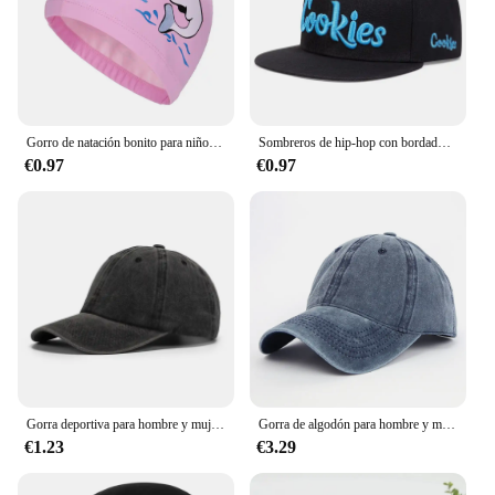
Gorro de natación bonito para niños, gorro de piscina de silicona elástico impermeable, gorros de baño, Gorro de buceo para niños
Sombreros de hip-hop con bordado de galletas Unisex, gorras de béisbol informales ajustables para exteriores, sombrero protector solar para primavera y otoño
€0.97
€0.97
Gorra deportiva para hombre y mujer, Gorro Unisex de color negro, personalizado, para deportes al aire libre, venta al por mayor
Gorra de algodón para hombre y mujer, Gorro deportivo Unisex, color negro, personalizado, venta al por mayor
€1.23
€3.29