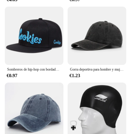
Sombreros de hip-hop con bordado de galletas Unisex, gorras de béisbol informales ajustables para exteriores, sombrero protector solar para primavera y otoño
Gorra deportiva para hombre y mujer, Gorro Unisex de color negro, personalizado, para deportes al aire libre, venta al por mayor
€0.97
€1.23