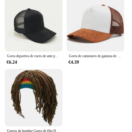
Gorra deportiva de cuero de ante para mujer, gorro de béisbol de malla transpirable con logotipo personalizado, diy, para adultos
Gorra de camionero de gamuza de malla de 5 paneles Unisex, gorra de béisbol con logotipo impreso personalizado para hombre, gorros deportivos transpirables para primavera y verano, gorros para mujer
€6.24
€4.39
Gorros de hombre Gorro de Hip Hop hecho a mano de ganchillo Gorro cálido de invierno Gorro Halloween Navidad Regalos de cumpleaños Peluca de fiesta divertida