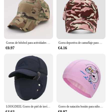
Gorras de béisbol para actividades al aire libre, sombreros de camuflaje táctico de combate, Paintball, ajustable, Snapback de verano, hombres y mujeres
Gorra deportiva de camuflaje para hombre y mujer, gorro ajustable de camionero, 19 colores, para exteriores
€0.97
€4.16
LOOGDEEL Gorro de piel de invierno a prueba de viento con ala máscara cálida hombres mujeres motocicleta deportes ciclismo gorra esquí frío Anti-nieve sombreros
Gorro de natación bonito para niños, gorro de piscina de silicona elástico impermeable, gorros de baño, Gorro de buceo para niños
€4.63
€0.97