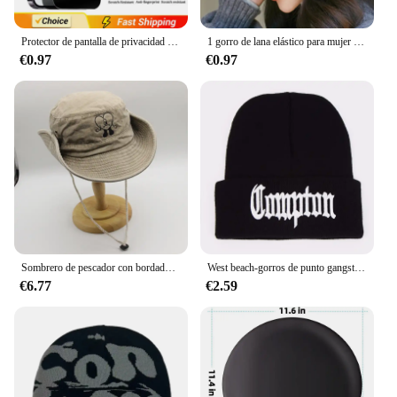
product for anyone looking to safeguard their
Redmi 10's camera lens from the rigors of daily use.
Protector de pantalla de privacidad para IPhone, vidrio templado antiespía para iPhone 16, 15, 13, 11, 14Pro Max, X, XS, Max, XR, 1-2 unidades
1 gorro de lana elástico para mujer con bolsillo, gorro de punto acrílico suave y acogedor para otoño e invierno
€0.97
€0.97
Sombrero de pescador con bordado de Bad Bunny para hombre y mujer, gorro de pescador de UN VERANO SIN TI, plegable, para el sol y la playa
West beach-gorros de punto gangsta nwa compton, gorros cálidos, gorros de moda, gorros de Hip hop, gorros de punto, gorros de invierno, gorros de moda, nuevo
€6.77
€2.59