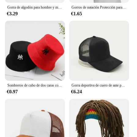
Gorra de algodón para hombre y mujer, Gorro deportivo Unisex, color negro, personalizado, venta al por mayor
Gorros de natación Protección para los oídos Gorro de natación de silicona completo, universal, orejeras de natación
€3.29
€1.65
Sombreros de cubo de dos caras con personalidad bordada de letras Unisex, gorras de pescadores, gorra informal para exteriores, sombrero protector solar
Gorra deportiva de cuero de ante para mujer, gorro de béisbol de malla transpirable con logotipo personalizado, diy, para adultos
€0.97
€6.24