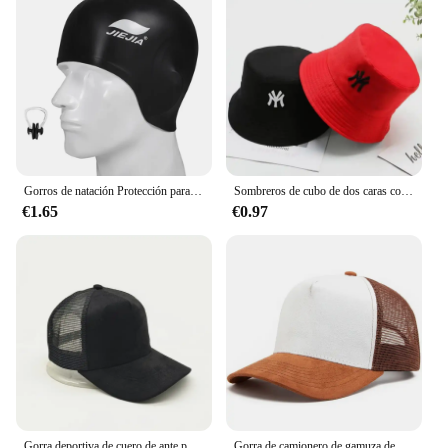
Gorros de natación Protección para los oídos Gorro de natación de silicona completo, universal, orejeras de natación
Sombreros de cubo de dos caras con personalidad bordada de letras Unisex, gorras de pescadores, gorra informal para exteriores, sombrero protector solar
€1.65
€0.97
Gorra deportiva de cuero de ante para mujer, gorro de béisbol de malla transpirable con logotipo personalizado, diy, para adultos
Gorra de camionero de gamuza de malla de 5 paneles Unisex, gorra de béisbol con logotipo impreso personalizado para hombre, gorros deportivos transpirables para primavera y verano, gorros para mujer