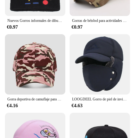
Nuevos Gorros informales de dibujos animados Adventure Time para mujeres y hombres, gorro de Hip Hop, gorro de calavera tejido cálido y encantador, Gorros de esquí
Gorras de béisbol para actividades al aire libre, sombreros de camuflaje táctico de combate, Paintball, ajustable, Snapback de verano, hombres y mujeres
€0.97
€0.97
Gorra deportiva de camuflaje para hombre y mujer, gorro ajustable de camionero, 19 colores, para exteriores
LOOGDEEL Gorro de piel de invierno a prueba de viento con ala máscara cálida hombres mujeres motocicleta deportes ciclismo gorra esquí frío Anti-nieve sombreros
€4.16
€4.63