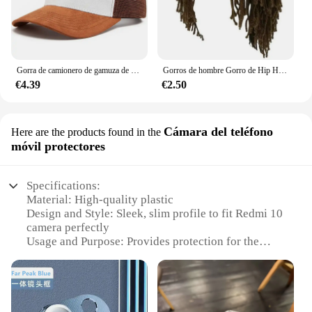
Gorra de camionero de gamuza de malla de 5 paneles Unisex, gorra de béisbol con logotipo impreso personalizado para hombre, gorros deportivos transpirables para primavera y verano, gorros para mujer
Gorros de hombre Gorro de Hip Hop hecho a mano de ganchillo Gorro cálido de invierno Gorro Halloween Navidad Regalos de cumpleaños Peluca de fiesta divertida
€4.39
€2.50
Cámara del teléfono
Here are the products found in the
móvil protectores
Specifications:
Material: High-quality plastic
Design and Style: Sleek, slim profile to fit Redmi 10
camera perfectly
Usage and Purpose: Provides protection for the
Redmi 10 camera lens
Performance and Property: Durable and scratch-
resistant
Parts and Accessories: Comes as a set, ensuring
complete camera lens coverage