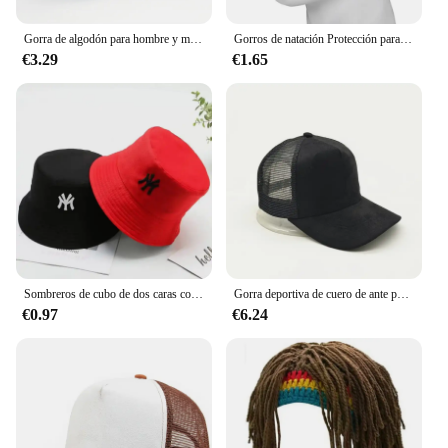
Gorra de algodón para hombre y mujer, Gorro deportivo Unisex, color negro, personalizado, venta al por mayor
Gorros de natación Protección para los oídos Gorro de natación de silicona completo, universal, orejeras de natación
€3.29
€1.65
Sombreros de cubo de dos caras con personalidad bordada de letras Unisex, gorras de pescadores, gorra informal para exteriores, sombrero protector solar
Gorra deportiva de cuero de ante para mujer, gorro de béisbol de malla transpirable con logotipo personalizado, diy, para adultos
€0.97
€6.24