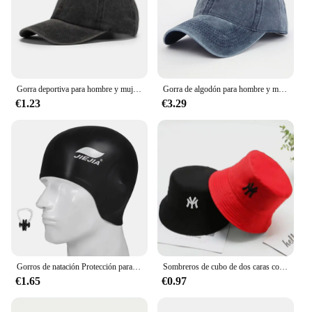
Gorra deportiva para hombre y mujer, Gorro Unisex de color negro, personalizado, para deportes al aire libre, venta al por mayor
Gorra de algodón para hombre y mujer, Gorro deportivo Unisex, color negro, personalizado, venta al por mayor
€1.23
€3.29
Gorros de natación Protección para los oídos Gorro de natación de silicona completo, universal, orejeras de natación
Sombreros de cubo de dos caras con personalidad bordada de letras Unisex, gorras de pescadores, gorra informal para exteriores, sombrero protector solar
€1.65
€0.97