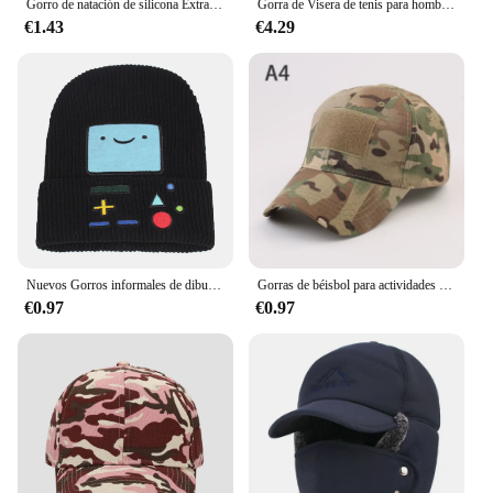
Gorro de natación de silicona Extra grande con pelo largo y trenzas sucias, todo incluido, estilo adulto, suave y cómodo
Gorra de Visera de tenis para hombre y mujer, Visera lisa de algodón, Visera superior vacía, sombreros de béisbol para deportes al aire libre Con Visera, envío directo
€1.43
€4.29
Nuevos Gorros informales de dibujos animados Adventure Time para mujeres y hombres, gorro de Hip Hop, gorro de calavera tejido cálido y encantador, Gorros de esquí
Gorras de béisbol para actividades al aire libre, sombreros de camuflaje táctico de combate, Paintball, ajustable, Snapback de verano, hombres y mujeres
€0.97
€0.97