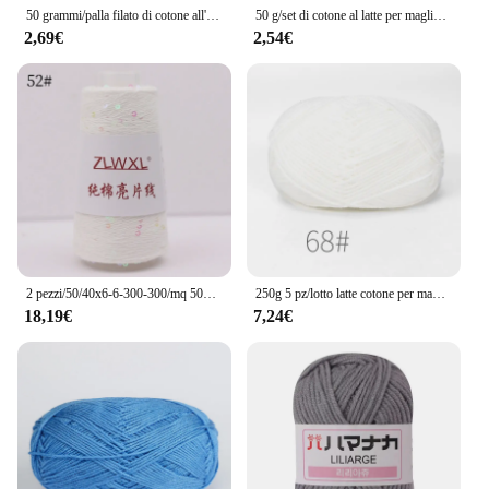
50 grammi/palla filato di cotone all'uncinetto per lavorare a maglia affare cotone filo di latte per bambini pettinato fatto a mano linea di lana filato all'uncinetto economico
50 g/set di cotone al latte per maglieria filato di lana cucito tinto Lanas per bambole con cappello maglione artigianale all'uncinetto a basso prezzo
2,69€
2,54€
2 pezzi/50/40x6-6-300-300/mq 50g 400M 3mm filato di cotone con paillettes decorazione lavorata a maglia fai da te filato per maglieria all'uncinetto a mano
250g 5 pz/lotto latte cotone per maglieria filato di lana ricamo tinto Lanas per uncinetto maglione artigianale cappello bambole cucito strumenti per maglieria
18,19€
7,24€