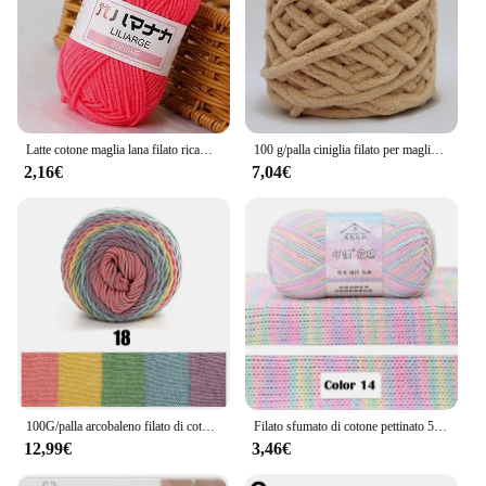
Latte cotone maglia lana filato ricamo tinto Lanas per bambole cappello maglione artigianale all'uncinetto a basso prezzo
100 g/palla ciniglia filato per maglieria morbido ghiaccio striscia linea filato di cotone filo di lana fai da te per maglieria a mano sciarpa di lana spessa all'ingrosso
2,16€
7,04€
100G/palla arcobaleno filato di cotone segmento tintura 5 strati di cotone latte fai da te lavorato a mano divano cuscino cuscino filato 193m filato all'uncinetto
Filato sfumato di cotone pettinato 50G/Ball 4Ply per vestiti a maglia filato per maglieria tinto sfumato di colore con filato di cotone al latte
12,99€
3,46€