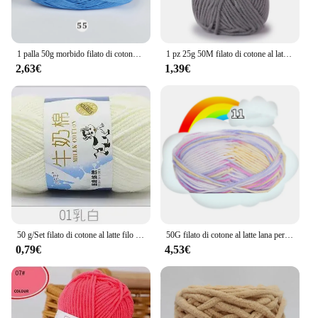
1 palla 50g morbido filato di cotone di bambù naturale liscio tessuto a mano cotone per bambini Crochet Yars tessuto a maglia cappello maglione lavorato a maglia fai da te
1 pz 25g 50M filato di cotone al latte per maglieria a mano lana acrilica filato lavorato a maglia sciarpa all'uncinetto cappello filato linea fai da te fili fatti a mano
2,63€
1,39€
50 g/Set filato di cotone al latte filo per maglieria a mano di alta qualità morbido caldo fili di cotone fai da te lana per bambini per maglieria a mano filato all'uncinetto
50G filato di cotone al latte lana per bambini filo per maglieria a mano morbido caldo filo di cotone fai-da-te lana per bambini per maglieria a mano filato all'uncinetto
0,79€
4,53€