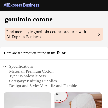
gomitolo cotone
Find more style
gomitolo cotone
products with
AliExpress Business
Filati
Here are the products found in the
Specifications:
Material: Premium Cotton
Type: Wholesale Sets
Category: Knitting Supplies
Design and Style: Versatile and Durable
Usage and Purpose: Ideal for Knitting Enthusiasts
Typical Adaptive Scenario: Crafting Projects and
DIY Creations
Shape or Size or Weight or Quantity: