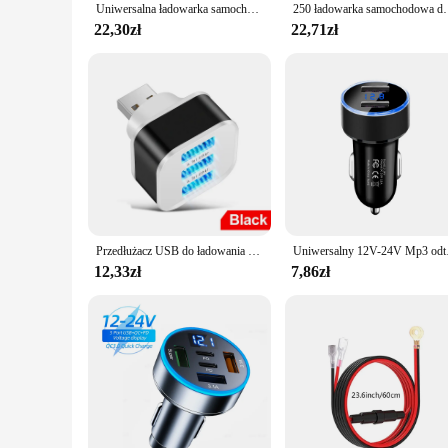
Uniwersalna ładowarka samochodowa i motocyklowa lampa LED USB TYPE-C ładowarka wodoodporna lampa do samochodu ciężarowego ATV łodzi
250 ładowarka samochodowa do szybkiego ładowania zapalni
22,30zł
22,71zł
Przedłużacz USB do ładowania 2.0 3-portowy rozszerzony rozdzielacz USB z lampka z wtyczką wskaźnika i odtwarzanie 3 w 1 dla hubów smartfonów
Uniwersalny 12V-24V Mp3 
12,33zł
7,86zł