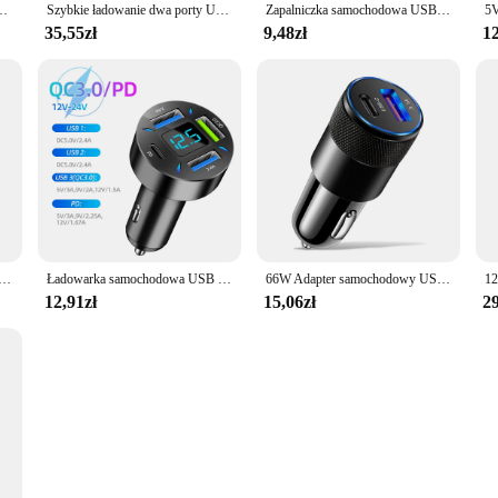
czki Adapter 6-portowy USB A + USB C ładowarka do telefonu iPhone Xiaomi Samsung
Szybkie ładowanie dwa porty USB ładowarka samochodowa Waterpoof szybka gniazdo ładowania listwa sieciowa z lampką LED do ładowania samochodu motocyklowego
Zapalniczka samochodowa USB 2.0 Hight Speed 4 Port USB Hub rozgałęźnik do gniazdka do komputer stancjonarny biura w domu telefon Auto
35,55zł
9,48zł
12
odtwarzacz Bluetooth nadajnik FM szybki podwójny Adapter ładowarki samochodowej USB LED wyświetlacz ABS ładowarka samochodowa
Ładowarka samochodowa USB 66W szybkie ładowanie PD QC3.0 z woltomierzem gniazdo zapalniczki zasilacz do iPhone 11 12 Samsung Xiaomi
66W Adapter samochodowy USB szybka Super ładowarka samochodowa zapalniczka PD USB ładowarka samochodowa akcesoria do iPhone Xiaomi Samsung
12,91zł
15,06zł
29