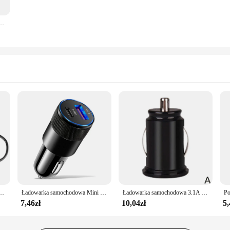
iczki Wodoodporne szybkie ładowanie USB z przełącznikiem woltomierza Adapter szybkiego ładowania 12/24 V
męski do żeńskiego Adapter do zapalniczki samochodowej Akcesoria do elektroniki samochodowej
Ładowarka samochodowa Mini USB-C PD 3.1A ładowarka do telefonu Iphone Xiaomi Samsung szybka ładowarka gniazdo zapalniczki USB ładowarka
Ładowarka samochodowa 3.1A Szybkie ładowanie Podwójny port USB Zapalniczka Telefon Zasilacz USB Ładowarka 12v 24v Do wszystkich smartfonów
7,46zł
10,04zł
5,