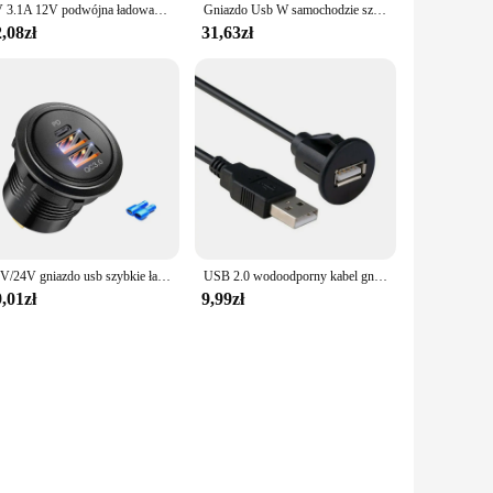
5V 3.1A 12V podwójna ładowarka samochodowa USB z panelem wodoodporne gniazdo zasilacza do pojazdu ciężarówki łodzi motocykl
Gniazdo Usb W samochodzie szybkie ładowanie PD 3.0 ładowarka samochodowa 60W gniazdo wyjściowe dla 12V 24V motorówka Marine Truck ATV
,08zł
31,63zł
12V/24V gniazdo usb szybkie ładowanie 3 0 wyjście USB USB-C PD i dwa porty QC3.0 do łodzi motorówki
USB 2.0 wodoodporny kabel gniazdo męskie do żeńskiego deski rozdzielczej samochodu przedłużacz linii Stereo do motocykla
,01zł
9,99zł