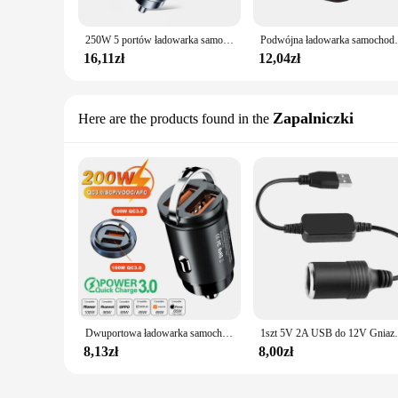
250W 5 portów ładowarka samochodowa szybkie ładowanie PD QC3.0 USB C ładowarka samochodowa Adapter do telefonu iPhone Samsung Huawei Xiaomi
Podwójna ładowarka samochodowa Qc3.0 Gniazdo zapaln
16,11zł
12,04zł
Zapalniczki
Here are the products found in the
Dwuportowa ładowarka samochodowa 200W Mini USB Ultra szybkie ładowanie Gniazdo zapalniczki 12-24V Aluminiowy adapter do ładowania telefonu komórkowego
1szt 5V 2A USB do 12V Gniazdo zapalniczki USB 
8,13zł
8,00zł