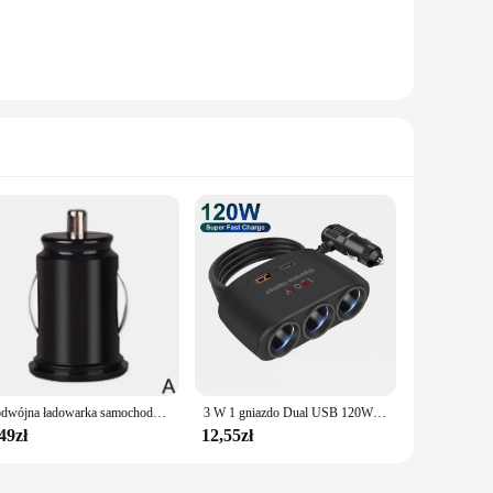
Podwójna ładowarka samochodowa USB 2.4A 5V 2 Port zapalniczka USB zasilacz szybkie ładowanie ładowarka samochodowa dla wszystkich smartfonów
3 W 1 gniazdo Dual USB 120W zapalniczka samochodowa 12V 24V szybki zasilacz do telefonu wtyczka ładowarki wideorejestrator samochodowy GPS Dashcam
49zł
12,55zł