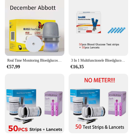
Real Time Monitoring Bloedglucosemeter Tester Officiële 24 uur Freestyle Libre Sensor Scanner Sanguis Vingervrij Suikertesten
3 In 1 Multifunctionele Bloedglucosemeter Cholesterol Urinezuur Meter Glucometer Diabetes Jicht Test Bloedsuiker Test strips
€57,99
€16,35