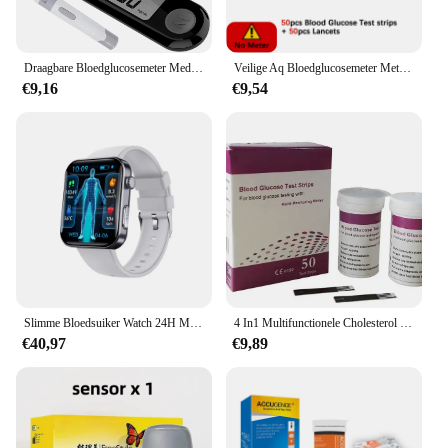
Draagbare Bloedglucosemeter Medische Glucoseteststrips Lancetten Apparaten Glucometer Kit Diabetische Diabetes Digitaal
Veilige Aq Bloedglucosemeter Met Teststrips En Lancetten Diabetes Bloedsuikermeter Glucometer Krijgt Resultaten Snel 0,6 Μl Monster
€9,16
€9,54
Slimme Bloedsuiker Watch 24H Meting Van Glucose Bloeddruk Bloedlipiden Urinezuur Ecg Draadloze Bluetooth App Gezondheidszorg
4 In1 Multifunctionele Cholesterol Meter Urinezuur & Hemoglobine Bloedglucoseteststroken Kit Voor Diabetes Jicht Apparaat met Lancetten
€40,97
€9,89