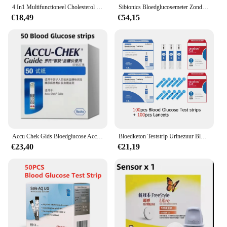
4 In1 Multifunctioneel Cholesterol & Urinezuur & Hemoglobine En Bloedglucose 10 St Elke Test Strips Voor Diabetes Jicht Apparaat & Lancetten
Sibionics Bloedglucosemeter Zonder Piercing Vinger 24 uur Dynamische Monitoring Sensor Scanvrije CGM Glucosemeter Gratis Verzending
€18,49
€54,15
Accu Chek Gids Bloedglucose Accu Chek Glucoseteststrips & Lancetten Stelt Bloedglucosemeter Testkit Vrij Bloed Nemen Naald
Bloedketon Teststrip Urinezuur Bloedsuikertest Strip Bloedglucose Teststrip Lancetten Alleen Strip En Lancetten, Geen Meter
€23,40
€21,19