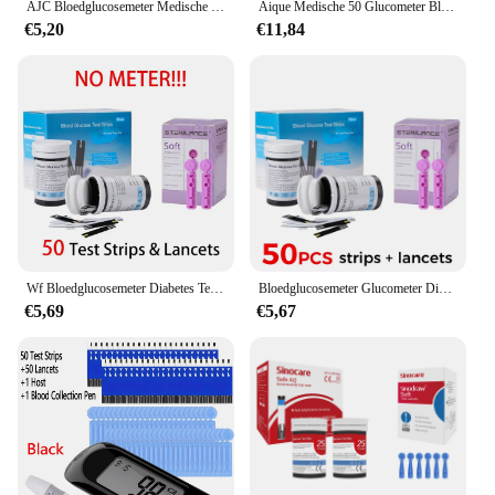
AJC Bloedglucosemeter Medische Glucoseteststrips Lancetten Apparaten Glucometer Kit Diabetische Diabetes Digitale officiële website
Aique Medische 50 Glucometer Bloedglucosemeter Mmol/L Mg/Dl Glucometro Glycosimeter Voor Diabetes Suiker Teststrips Lancetten
€5,20
€11,84
Wf Bloedglucosemeter Diabetes Testkit Diabetes Lancet Machine Bloedsuikermeter Glucometer 50 Teststrips
Bloedglucosemeter Glucometer Diabetes Medische Hulpmiddelen Met Teststrips Lancetten Bloedsuikermeter Glucometro Monitor
€5,69
€5,67