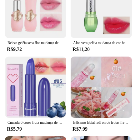
Beleza geléia seca flor mudança de cor batom transparente flor temperatura mudando batom antiaderente copo batom
Aloe vera geléia mudança de cor batom hidratante vera não desbota geléia à prova dwaterproof água mudando cor rosa bálsamo aloe lábio faz
R$9,72
R$11,20
Cmaadu 6 cores fruta mudança de cor hidratante umidade fácil de colorir não é fácil de descolorir batom embelezar o tom da pele
Bálsamo labial roll-on de frutas frescas, maquiagem hidratante, uva transparente, óleo labial de longa duração, batom hidratante, brilho, cosméticos
R$5,79
R$7,99