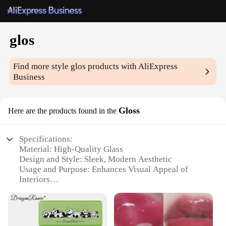
glos
Find more style
glos
products with AliExpress
Business
Gloss
Here are the products found in the
Specifications:
Material: High-Quality Glass
Design and Style: Sleek, Modern Aesthetic
Usage and Purpose: Enhances Visual Appeal of
Interiors
Typical Adaptive Scenario: Ideal for Home Decor,
Office Spaces, and Commercial Settings
Shape or Size or Weight or Quantity: Available in
Various Sizes and Quantities