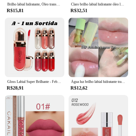
Brilho labial hidratante, Óleo transparente, Esmalte hidratante, Lip Plumper, Maquiagem Batom Líquido, Lábios Cosméticos, 6pcs
Claro brilho labial hidratante óleo labial não pegajoso sexy plumping gloss lábios batom moda cristal geléia maquiagem ferramentas de cuidados com os lábios novo
R$15,81
R$32,51
Gloss Labial Super Brilhante - Febella
Água luz brilho labial hidratante transparente geléia espelho fruta cristal lábio óleo claro hidratante plumping coreano cuidados com os lábios maquiagem
R$28,91
R$12,62