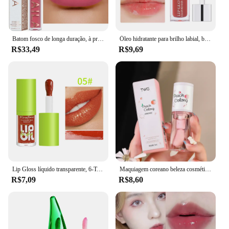
Batom fosco de longa duração, à prova d'água, copos antiaderentes, esmalte labial, lápis, cosméticos femininos, 18 cores, nude, rosa
Óleo hidratante para brilho labial, brilho labial transparente hidratante, colorido para cuidados com os lábios e lábios secos, presente ideal para o dia das mães
R$33,49
R$9,69
Lip Gloss líquido transparente, 6-Tone óleo hidratante, Natural Lip Enhancer, Faça lábios
Maquiagem coreano beleza cosméticos brilho labial lábios hidratante geléia batom óleo brilhante hidratante bálsamo grande escova labial
R$7,09
R$8,60