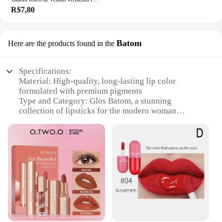
R$7,80
Batom
Here are the products found in the
Specifications:
Material: High-quality, long-lasting lip color
formulated with premium pigments
Type and Category: Glos Batom, a stunning
collection of lipsticks for the modern woman
Design and Style: Sleek, trendy packaging that
complements any makeup collection
Usage and Purpose: Perfect for enhancing your
natural beauty, ideal for everyday wear or special
occasions
Performance and Property: Smooth application with
a creamy finish that leaves lips feeling moisturized
Parts and Accessories: Comes with a matching lip
liner for a flawless, defined lip look
Features: