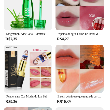
Langmannni Aloe Vera Hidratante Lip Gloss Sensação Quente Mudança de Cor Lip Glaze Óleo labial de umidade de longa duração
Espelho de água luz brilho labial vidro transparente duradouro hidratante à prova dwaterproof água batom líquido perolado brilho fino lábio esmalte
R$7,35
R$4,27
Temperatura Cor Mudando Lip Balm, Crystal Geléia Flor Batom, Transparente Gloss, Long Lasting Hidratar Lábios, Maquiagem Cosmética
Batom gelatinoso que muda de cor, quente e duradouro, hidratante e não é fácil de colar para o copo do bálsamo labial florido
R$9,36
R$10,39