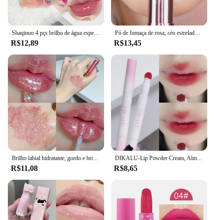
Shaqinuo 4 pçs brilho de água espelho geléia brilho labial hidrata os lábios shimmers com pérolas finas ilumina a cor dos lábios
Pó de fumaça de rosa, céu estrelado brilhante, textura de veludo brilhante, durável, faça seus lábios brilhantes, à prova d'água, antiincrustante.
R$12,89
R$13,45
Brilho labial hidratante, gordo e brilhante, esmalte labial espelhado brilhante à água, óleo labial hidratante e hidratante para lábios pouty
DIKALU-Lip Powder Cream, Almofada de Ar, Boca Matte Lip Glaze, Lama Vermelha, Não-desbotamento, Copa antiaderente, Feminina White Brick Re
R$11,08
R$8,65