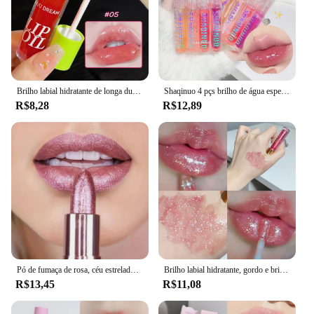
Brilho labial hidratante de longa duração, espelho de vidro de água, brilho labial transparente, maquiagem natural, plumping labial
Shaqinuo 4 pçs brilho de água espelho geléia brilho labial hidrata os lábios shimmers com pérolas finas ilumina a cor dos lábios
R$8,28
R$12,89
Pó de fumaça de rosa, céu estrelado brilhante, textura de veludo brilhante, durável, faça seus lábios brilhantes, à prova d'água, antiincrustante.
Brilho labial hidratante, gordo e brilhante, esmalte labial espelhado brilhante à água, óleo labial hidratante e hidratante para lábios pouty
R$13,45
R$11,08