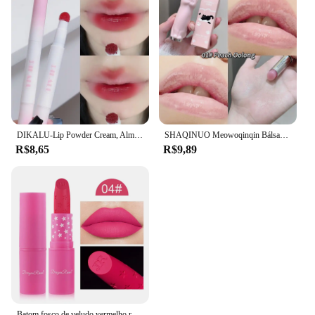
DIKALU-Lip Powder Cream, Almofada de Ar, Boca Matte Lip Glaze, Lama Vermelha, Não-desbotamento, Copa antiaderente, Feminina White Brick Re
SHAQINUO Meowoqinqin Bálsamo labial hidratante colorido, anti-secura e crack desbota linhas labiais Estudante batom hidratante
R$8,65
R$9,89
Batom fosco de veludo vermelho rosa, 9 cores, à prova d'água, hidratante, estrelas de longa duração, não é fácil de desbotar, nude labial preto