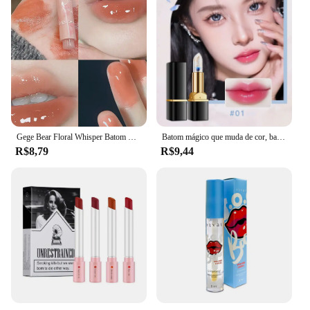
Gege Bear Floral Whisper Batom Hidratante Espelho Brilho - Acabamento Gelatinoso Brilhante, Bala em Forma de Coração, Bálsamo Labial Hidratante
Batom mágico que muda de cor, batom de longa duração à prova d'água, batom vermelho, maquiagem kawaii, cosméticos fofos para meninas, novo
R$8,79
R$9,44