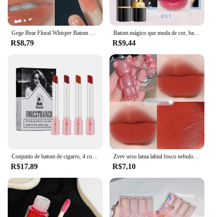
Gege Bear Floral Whisper Batom Hidratante Espelho Brilho - Acabamento Gelatinoso Brilhante, Bala em Forma de Coração, Bálsamo Labial Hidratante
Batom mágico que muda de cor, batom de longa duração à prova d'água, batom vermelho, maquiagem kawaii, cosméticos fofos para meninas, novo
R$8,79
R$9,44
Conjunto de batom de cigarro, 4 cores, brilho labial fosco, longa duração, à prova d'água, tubo de batom nude, cosméticos de maquiagem
Zvev urso lama labial fosco nebuloso veludo lábio esmalte batom chaveiro pingente estudante festa batom maquiagem meninas
R$17,89
R$7,10