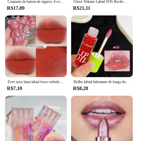
Conjunto de batom de cigarro, 4 cores, brilho labial fosco, longa duração, à prova d'água, tubo de batom nude, cosméticos de maquiagem
Gloss Volume Labial SOS Bocão Vivai
R$17,89
R$21,11
Zvev urso lama labial fosco nebuloso veludo lábio esmalte batom chaveiro pingente estudante festa batom maquiagem meninas
Brilho labial hidratante de longa duração, espelho de vidro de água, brilho labial transparente, maquiagem natural, plumping labial
R$7,10
R$8,28