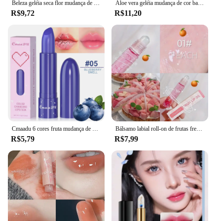
Beleza geléia seca flor mudança de cor batom transparente flor temperatura mudando batom antiaderente copo batom
Aloe vera geléia mudança de cor batom hidratante vera não desbota geléia à prova dwaterproof água mudando cor rosa bálsamo aloe lábio faz
R$9,72
R$11,20
Cmaadu 6 cores fruta mudança de cor hidratante umidade fácil de colorir não é fácil de descolorir batom embelezar o tom da pele
Bálsamo labial roll-on de frutas frescas, maquiagem hidratante, uva transparente, óleo labial de longa duração, batom hidratante, brilho, cosméticos
R$5,79
R$7,99