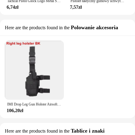
Tactical Pistol Glock Logo Metal Sticker CS Toy Gun Airsoft Decorative DIY Stickers For Glock 17 18 19 Hunting Accessories
Pistolet taktyczny gumowy uchwyt przeciw rękawica antypoślizgowa do glocka 17 19 20 21 22 23 31 32 taktyczne akcesoria myśliwskie
6,74zł
7,57zł
Polowanie akcesoria
Here are the products found in the
IMI Drop Leg Gun Holster Airsoft Thigh Holster dla Glock 17 19 M9 92 96 Colt 1911 PX4 Strom Hunting Pistols Case
106,20zł
Tablice i znaki
Here are the products found in the