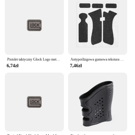
Pistolet taktyczny Glock Logo metalowa naklejka CS pistolet zabawkowy Airsoft dekoracyjne naklejki DIY na Glock 17 18 19 akcesoria myśliwskie
Antypoślizgowa gumowa tekstura Rękawica GLOCK G 17 19 20 21 22 23 25 26 27 32 33 38 Akcesoria do pistoletów myśliwskich
6,74zł
7,46zł