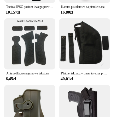
Tactical IPSC poziom lewego prawego ręki 3 Carry Quick OWB Gun Case pas biodrowy kabura uchwyt pistoletu do Airsoft Glock 17 19 22 34
Kabura pistoletowa na pistolet saszetki taktyczny IMI Glock z pistoletem Airsoft kabura na Gen 1-4 Glock 17 talia z kieszonką 9mm akcesoria myśliwskie
101,57zł
16,80zł
Antypoślizgowa gumowa tekstura rękawica taśma do owijania wodoodporna do glocka 17 19 20 26 27 33 kabura 9mm akcesoria pistoletowe
Pistolet taktyczny Laser torebka przenośna woreczek na magazynek do 9mm glocka 17 19 22 Beretta PX4 Smith & Wesson M & P tarcza prawa lewa
6,45zł
40,01zł