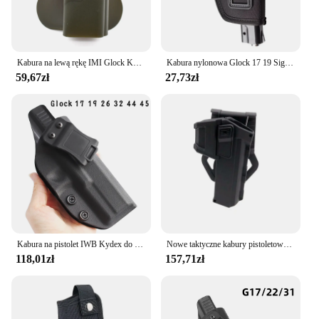
Kabura na lewą rękę IMI Glock Kabura na pistolet do pistoletu Gen 1-4 Glock 17 z pokrowcem 9 mm Mag Pouch Akcesoria myśliwskie
Kabura nylonowa Glock 17 19 Sig Sauer P226 Beretta 92 Colt 1911, ukryty klips do paska Airsoft Gun
59,67zł
27,73zł
Kabura na pistolet IWB Kydex do pistoletu Glock 17 22 31 airsolf IWB futerał na kaburę kabura akcesoria myśliwskie do glocka 17
Nowe taktyczne kabury pistoletowe do Glock 17 Gen 1-4 z latarką lub laserowo zamontowane prawe pasy kaburowe na pas
118,01zł
157,71zł