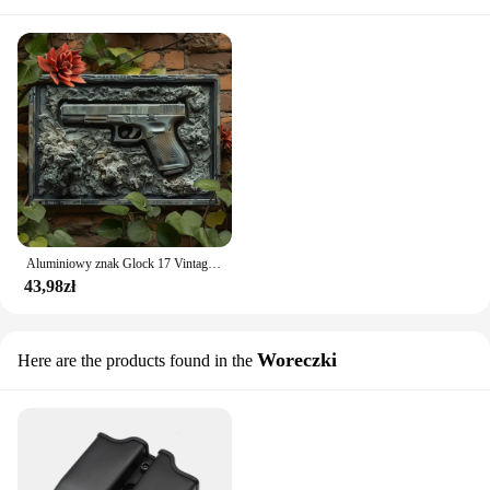
Aluminiowy znak Glock 17 Vintage - 8X12 cali | Idealny na siłownię, łazienkę, wystrój klasy i wyjątkowy prezent świąteczny dla chłopców
43,98zł
Woreczki
Here are the products found in the