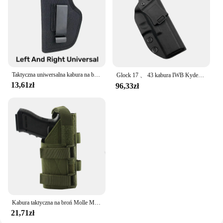
Taktyczna uniwersalna kabura na broń do glocka 17 19 Beretta M9 1911 P226 lewego prawego ręcznie ukryta w talii pistolet do przenoszenia 9mm worek Mag
Glock 17 、 43 kabura IWB Kydex G17, 43 na pistolet ukryty pistolet do przenoszenia futerał do przechowywania kompatybilny G17 26 32 44 45 akcesoria
13,61zł
96,33zł
Kabura taktyczna na broń Molle Modułowa kabura na pistolet do strzelanek praworęcznych M9 1911 Glock 17 19 22 23 31 32 34 35
21,71zł