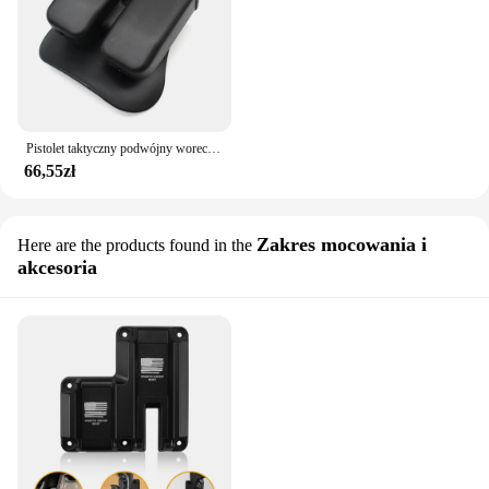
Pistolet taktyczny podwójny woreczek 9mm Mag Holder do glocka 17 19,Beretta M9 92,9mm 40 Cal airsoft akcesoria myśliwskie
66,55zł
Zakres mocowania i
Here are the products found in the
akcesoria