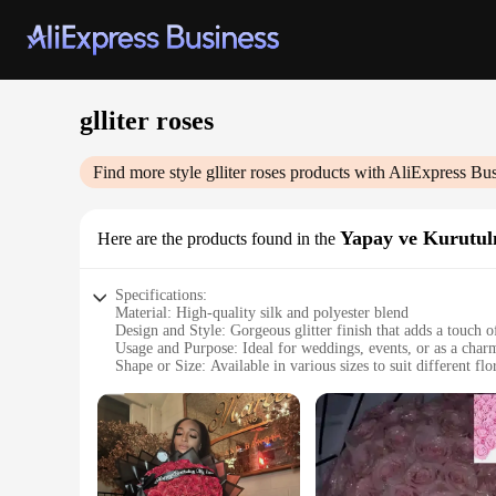
glliter roses
Find more style
glliter roses
products with AliExpress Bus
Yapay ve Kurutul
Here are the products found in the
Specifications:
Material: High-quality silk and polyester blend
Design and Style: Gorgeous glitter finish that adds a touch o
Usage and Purpose: Ideal for weddings, events, or as a cha
Shape or Size: Available in various sizes to suit different fl
Performance and Property: Durable and long-lasting, maintai
Parts and Accessories: Includes sets of roses for a cohesive l
Features:
**Elegant Decor for Every Occasion**
The glliter roses are not just any ordinary flowers; they are 