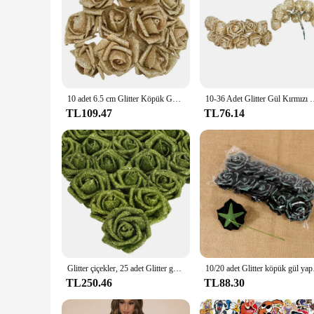
10 adet 6.5 cm Glitter Köpük Gül yapay çiçek Gelin Buketi Sahte Çiçek DIY Çelenk Zanaat Noel Düğün Parti Ev Dekor
10-36 Adet Glitter Gül Kırmızı Kırmızı Pembe Altın Yapay Gül Kö
TL109.47
TL76.14
Glitter çiçekler, 25 adet Glitter güller yeşil köpük çiçekler köpük güller DIY düğün gelin buketi ev partisi Decorati için kaynaklanıyor ile
10/20 adet Glitter 
TL250.46
TL88.30