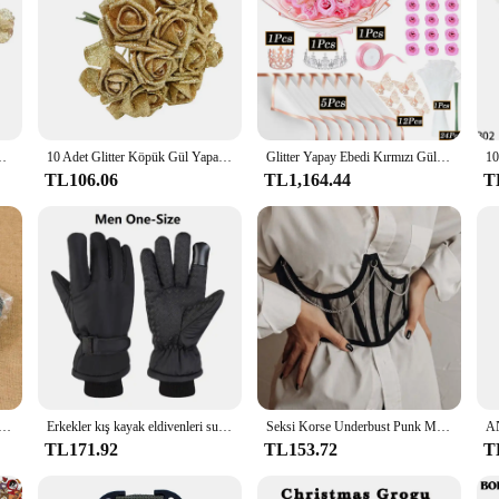
pük Çiçek Buketi Gelin Parti Düğün Parti Dekorasyon Sahte Buket
10 Adet Glitter Köpük Gül Yapay Çiçekler Buket Düğün Dekorasyon Çiçek Gül Ev Dekorasyon Flores Sahte Gül Çiçek
Glitter Yapay Ebedi Kırmızı Gül Buketi Sonsuza Kadar Güller Çiçek Buketi İpek Sahte Gül Çiçek sevgililer Günü Doğum Günü Hediyesi
TL106.06
TL1,164.44
T
köpük gül yapay çiçekler buket yaprakları ile düğün dekorasyon çiçek Flores ev dekor sahte gül çiçek
Erkekler kış kayak eldivenleri su geçirmez rüzgar açık spor bisiklet motosiklet yürüyüş kamp el sıcak eldiven
Seksi Korse Underbust Punk Metal Zincir Siyah Kadın Üst Eğrisi Şekillendirici Kayış Zayıflama Yüksek Bel Kemeri Dantel Büstiyer
TL171.92
TL153.72
T