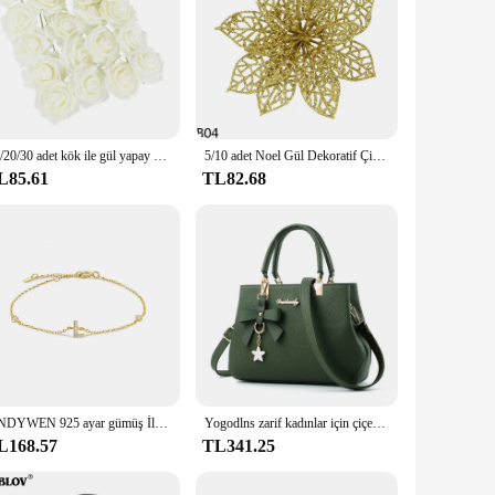
10/20/30 adet kök ile gül yapay çiçek kafaları Glitter PE köpük gül sahte çiçek DIY düğün gelin duş parti ev dekor
5/10 adet Noel Gül Dekoratif Çiçek Glitter yapay çiçek Renkli Çelenk Aksesuarları Dekorasyon DIY Noel Ev Süsleme
L85.61
TL82.68
ANDYWEN 925 ayar gümüş İlk 26 mektuplar alfabe Monogram altın adı bilezik kristal CZ zirkon 2021 moda takı
Yogodlns zarif kadınlar için çiçek kolye ofis bayanlar tote saf çanta ile postacı çantası kadın Crossbody omuz çantaları
L168.57
TL341.25