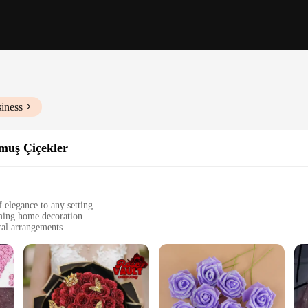
iness
muş Çiçekler
f elegance to any setting
rming home decoration
oral arrangements
ning their beauty over time
ook
a statement of sophistication and grace. Their silk and polyester blend ensures th