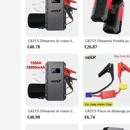
GKFLY-Démarreur de voiture haute puissance pour diabétique, A 2000A 3000A, dispositif de démarrage portable, batterie externe, Booster Buster pour GOLD
GKFLY-Démarreur Portable pour Diabétique, Dispositif de 
€40.78
€26.87
GKFLY-Démarreur de voiture diabétique haute puissance, dispositif de démarrage d'urgence, banque d'alimentation portable pour booster de batterie de voiture, 18000mAh, 12V
€40.98
€6.74