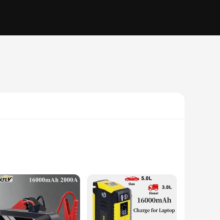
oy, this starter is built to withstand the rigors of frequent
le 12V power output, you can trust the gkfly Démarreur to