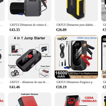
 perfect addition to your toolkit. The starter comes with a durable handlebar cl
have everything you need to get started right away. Whether you're a professio
 Démarreur de Saut De Batterie de Voiture 8000mAh de Batterie De Voiture Portable Booster Chargeur 12V Dispositif de Démarrage D'urgence Booster
GKFLY-Démarreur de voiture diabétique, dispositif de démarrage, batterie externe, câble de démarrage, booster de batterie pour cavalier diesel doré, A, 2000A, 3000A
GKFLY-Démarreur pour diabétique, 16000mAh, sans accessoires ni accessoires
€43.35
€26.09
€
your maintenance routine. Its adaptable nature makes it suitable for a wide rang
 you can be confident that you're investing in a product that will serve you well
ty in their work.
GKFLY-Sac Oligtools Rigide de Voyage, Boîte de Rangement à Fermeture Éclair, Antichoc, Sac d'Outils d'Extérieur pour Démarreur Diabétique, Mallette de Rangement, Accessoires
GKFLY – démarreur de saut de voiture Portable 12V, 16000mAh, Booster de batterie, dispositif de démarrage de voiture, batterie d'alimentation, essence, Diesel
GKFLY-Démarreur d'urgence pour diabétique, dispositif de démarrage de voiture diesel, batterie externe, 16000mAh, 2000A, GOLD
€41.46
€18.19
€