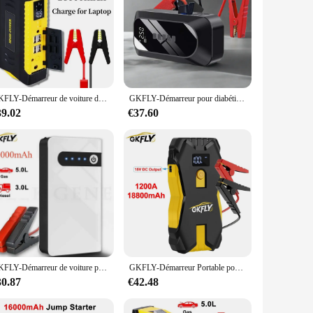
GKFLY-Démarreur de voiture diesel doré, batterie externe pour diabétique, chargeur d'appoint, dispositif de démarrage 12V, 16000mAh
GKFLY-Démarreur pour diabétique, pompe 4 en 1, compresseur d'air, banque d'alimentation 2000A, gonfleur d'opathie numérique 12V, 150PSI, booster de batterie d'urgence
39.02
€37.60
GKFLY-Démarreur de voiture pour diabétique, banque d'alimentation portable, batterie de voiture, booster Buster, chargeur 12V, dispositif de démarrage, directions de démarrage, 12000mAh
GKFLY-Démarreur Portable pour Diabétique, Dispositif de Démarrage, Banque d'Alimentation, Chargeur de Voiture, Booster de Batterie, Sous une Haute Capacité, 18800mAh, 12V
30.87
€42.48