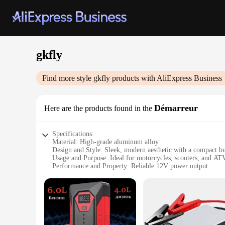
gkfly
Find more style
gkfly
products with AliExpress Business
Démarreur
Here are the products found in the
Specifications:
Material: High-grade aluminum alloy
Design and Style: Sleek, modern aesthetic with a compact bu
Usage and Purpose: Ideal for motorcycles, scooters, and AT
Performance and Property: Reliable 12V power output
Parts and Accessories: Comes with a durable handlebar clam
Applicable People: Suitable for both professional mechanics
Features:
**Unmatched Reliability and Performance**
The gkfly Démarreur is not just another motorcycle starter; it
use. Its compact design ensures that it fits snugly on your 