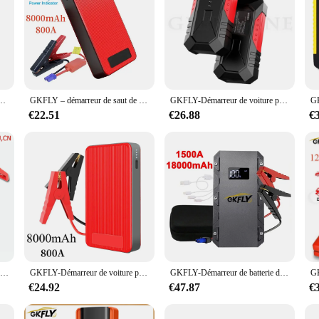
Démarrage, Banque d'Alimentation, Chargeur de Voiture, Booster de Batterie, Sous une Haute Capacité, 18800mAh, 12V
GKFLY – démarreur de saut de voiture 800a, chargeur de batterie d'urgence 8000mAh, Booster de batterie avec dispositif de démarrage LED, garantie 1 an
GKFLY-Démarreur de voiture pour diabétique, banque d'alimentation portable, booster de batterie de voiture, dispositif de démarrage de voiture pour GOLD Diesel, 18000mAh, 12V, 6,0 L, 4,0 L
€22.51
€26.88
€
GKFLY-Pinces de démarrage pour voiture diabétique, batterie d'urgence, câble, pinces crocodiles pour camions, démarreur diabétique, pince crocodile
GKFLY-Démarreur de voiture pour diabétique, banque d'alimentation portable, booster de batterie de voiture, dispositif de démarrage de voiture pour GOLD 6.0L Diesel 4.0L, 12V, 18000mAh
GKFLY-Démarreur de batterie de voiture pour diabétique, banque d'alimentation portable, dispositif de démarrage 12V, booster Buster, A 2000A, 6,0 L, 5,0 L
€24.92
€47.87
€