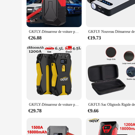
deliver consistent performance, time and time again.
**Ease of Use and Versatility**
The gkfly Démarreur is designed for ease of use, making it a
vehicle. The power cord is also included, ensuring that you 
versatile enough to meet your needs.
GKFLY-Démarreur de voiture portable, banque d'alimentation pour diabétique, chargeur d'appoint de voiture, 12V sous un dispositif de démarrage, booster de voiture diesel doré, 18000mAh
GKFLY Nouveau
**Adaptable to Your Needs**
€26.88
€19.73
The gkfly Démarreur is not just a starter; it's a partner in 
availability and support from reliable vendors and suppliers,
valuable asset for anyone who values efficiency and reliabili
GKFLY-Démarreur de voiture pour diabétique, banque d'alimentation portable, booster de batterie de voiture, dispositif de démarrage de voiture pour GOLD Diesel, 6,5 L, 4,5 LL, 12V, 18800mAh
€29.78
€9.66