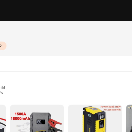
ild
Vs
p and a secure power cord
 and DIY enthusiasts
's a testament to reliability and performance. Crafted from a robust aluminum all
motorcycle, scooter, or ATV without taking up unnecessary space. With a reliab