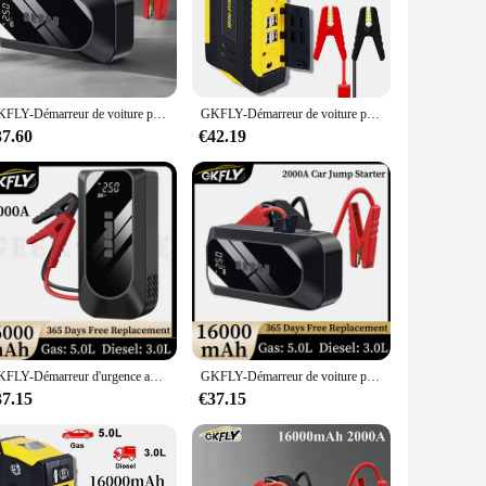
amp that allows for a secure and stable connection to your
nal mechanic or a DIY enthusiast, the gkfly Démarreur is
GKFLY-Démarreur de voiture pour diabétique, compresseur d'air, banque d'alimentation portable, chargeur de batterie de voiture, dispositif de démarrage d'appoint, 4 en 1, 2000A, 16000mAh
GKFLY-Démarreur de voiture pour diabétique, batterie haute puissance, batterie au lithium polymère, dispositif de démarrage, booster avec directions, A 12V, 18000mAh
37.60
€42.19
e of vehicles, from motorcycles to ATVs. With its wholesale
. The gkfly Démarreur is more than just a tool; it's a
GKFLY-Démarreur d'urgence automatique pour diabétique, banque d'alimentation, chargeur de batterie de voiture, dispositif de démarrage, 2000A, 16000mAh, 12V
GKFLY-Démarreur de voiture pour diabétique, 12V, 2000A, affichage LED, booster de batterie automatique portable, chargeur de banque d'alimentation pour MP4, ordinateur portable, téléphone portable
37.15
€37.15