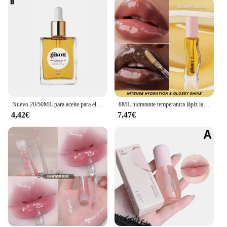
Nuevo 20/50ML para aceite para el cabello con infusión de miel Gisou enriquecido con miel Mirsalehi para nutrición profunda cuidado del cabello flexibilidad larga duración
8ML hidratante temperatura lápiz labial líquido Color miel aceite de labios hidratante de larga duración labios nutritivos maquillaje cuidado
4,42€
7,47€