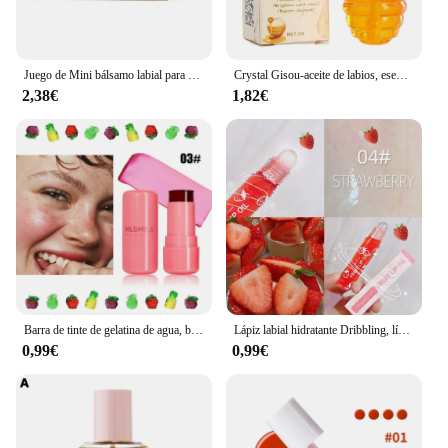
Juego de Mini bálsamo labial para fríos de verano, 4 Uds., hidratante, vainilla, Beige, azúcar marrón, maquillaje, Kit de regalo para envío rápido
Crystal Gisou-aceite de labios, esencia de miel de fruta, líquido de labios teñido Sexy y regordete, aceite hidratante resistente al agua, brillo de labios, cuidado de labios, 8ml/5g
2,38€
1,82€
Barra de tinte de gelatina de agua, brillo de labios de gelatina de agua de enfriamiento de leche, tinte de gelatina de leche, palo de rubor, mancha de labios y mejillas transparentes
Lápiz labial hidratante Dribbling, líquido hidratante, aceite de labios de karité de fruta
0,99€
0,99€