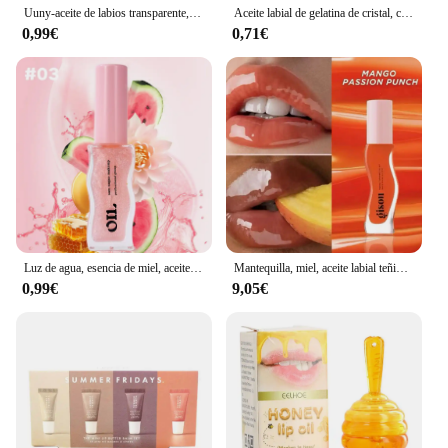
Uuny-aceite de labios transparente, brillo de agua, miel, hidratante, glaseado de labios, espejo, vidrio de Toot, estudiante
Aceite labial de gelatina de cristal, capa hidratante para pintalabios, tinte de brillo de labios, suero labial transparente, bálsamo labial de fruta
0,99€
0,71€
Luz de agua, esencia de miel, aceite de labios, hidratante de larga duración, brillo afrutado, gelatina, Reduce las líneas de los labios, lápiz labial líquido, brillo, maquillaje
Mantequilla, miel, aceite labial teñido, bálsamo labial, coco, escarcha, sandía, azúcar, mango, pasión, punzón, miel, oro, Gisou
0,99€
9,05€