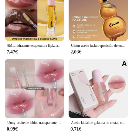
8ML hidratante temperatura lápiz labial líquido Color miel aceite de labios hidratante de larga duración labios nutritivos maquillaje cuidado
Gisou-aceite facial reposición de envejecimiento, 26ml
7,47€
2,03€
Uuny-aceite de labios transparente, brillo de agua, miel, hidratante, glaseado de labios, espejo, vidrio de Toot, estudiante
Aceite labial de gelatina de cristal, capa hidratante para pintalabios, tinte de brillo de labios, suero labial transparente, bálsamo labial de fruta
0,99€
0,71€