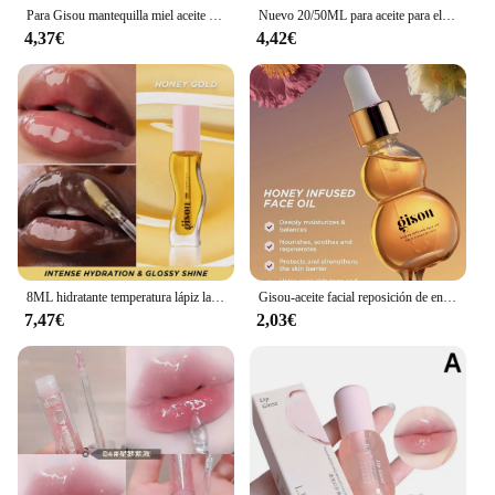
Para Gisou mantequilla miel aceite de labios aceite de labios teñido bálsamo labial pelo coco escarcha sandía azúcar Mango pasión punzón miel cuidado de los labios
Nuevo 20/50ML para aceite para el cabello con infusión de miel Gisou enriquecido con miel Mirsalehi para nutrición profunda cuidado del cabello flexibilidad larga duración
4,37€
4,42€
8ML hidratante temperatura lápiz labial líquido Color miel aceite de labios hidratante de larga duración labios nutritivos maquillaje cuidado
Gisou-aceite facial reposición de envejecimiento, 26ml
7,47€
2,03€