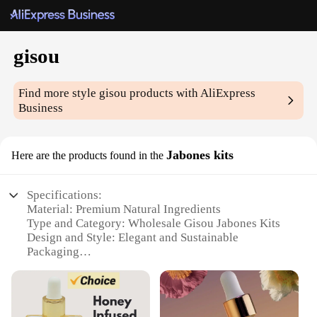
gisou
Find more style
gisou
products with AliExpress
Business
Jabones kits
Here are the products found in the
Specifications:
Material: Premium Natural Ingredients
Type and Category: Wholesale Gisou Jabones Kits
Design and Style: Elegant and Sustainable
Packaging
Usage and Purpose: Cleansing and Moisturizing
Skin
Performance and Property: Gentle on Skin, Rich
Lather