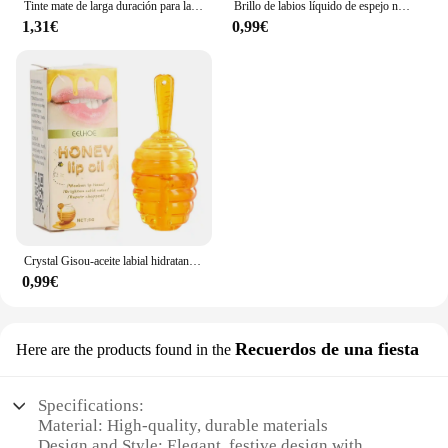
Tinte mate de larga duración para labios y mejillas | Mancha hidratante de colorete y labios 2 en 1 | Fórmula ligera e hidratante para suave, natural
Brillo de labios líquido de espejo nacarado transparente, bálsamo labial hidratante de frutas y miel, aceite de labios infusión, Reduce líneas de labios, cosméticos
1,31€
0,99€
Crystal Gisou-aceite labial hidratante, brillo de labios líquido de larga duración, aceite hidratante, cuidado de labios
0,99€
Recuerdos de una fiesta
Here are the products found in the
Specifications:
Material: High-quality, durable materials
Design and Style: Elegant, festive design with