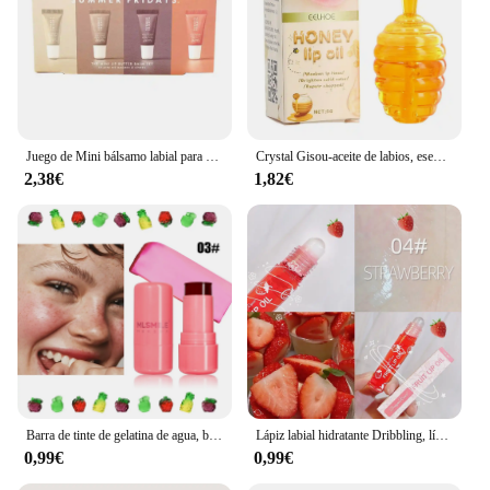
Juego de Mini bálsamo labial para fríos de verano, 4 Uds., hidratante, vainilla, Beige, azúcar marrón, maquillaje, Kit de regalo para envío rápido
Crystal Gisou-aceite de labios, esencia de miel de fruta, líquido de labios teñido Sexy y regordete, aceite hidratante resistente al agua, brillo de labios, cuidado de labios, 8ml/5g
2,38€
1,82€
Barra de tinte de gelatina de agua, brillo de labios de gelatina de agua de enfriamiento de leche, tinte de gelatina de leche, palo de rubor, mancha de labios y mejillas transparentes
Lápiz labial hidratante Dribbling, líquido hidratante, aceite de labios de karité de fruta
0,99€
0,99€