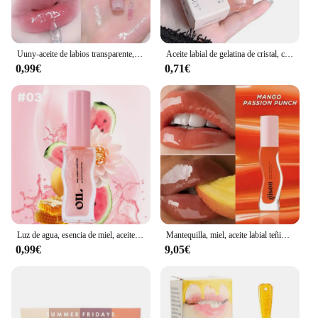
Uuny-aceite de labios transparente, brillo de agua, miel, hidratante, glaseado de labios, espejo, vidrio de Toot, estudiante
Aceite labial de gelatina de cristal, capa hidratante para pintalabios, tinte de brillo de labios, suero labial transparente, bálsamo labial de fruta
0,99€
0,71€
Luz de agua, esencia de miel, aceite de labios, hidratante de larga duración, brillo afrutado, gelatina, Reduce las líneas de los labios, lápiz labial líquido, brillo, maquillaje
Mantequilla, miel, aceite labial teñido, bálsamo labial, coco, escarcha, sandía, azúcar, mango, pasión, punzón, miel, oro, Gisou
0,99€
9,05€