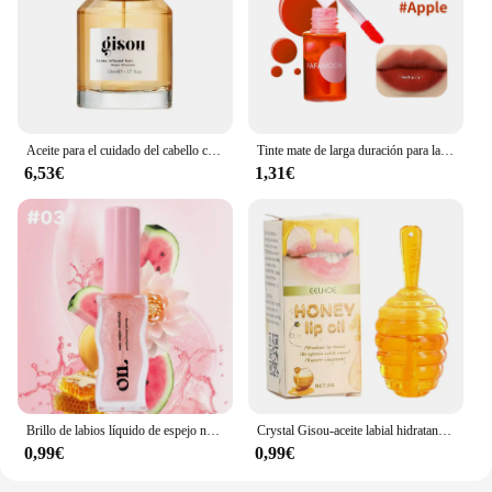
Aceite para el cuidado del cabello con infusión de miel, 20/30/50ML, para Gisou, fragancia de larga duración, acondicionador flexible nutritivo profundo, cuidado del cabello
Tinte mate de larga duración para labios y mejillas | Mancha hidratante de colorete y labios 2 en 1 | Fórmula ligera e hidratante para suave, natural
6,53€
1,31€
Brillo de labios líquido de espejo nacarado transparente, bálsamo labial hidratante de frutas y miel, aceite de labios infusión, Reduce líneas de labios, cosméticos
Crystal Gisou-aceite labial hidratante, brillo de labios líquido de larga duración, aceite hidratante, cuidado de labios
0,99€
0,99€