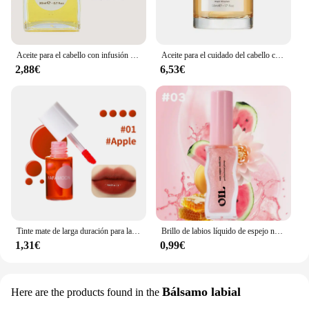
Aceite para el cabello con infusión de miel, acondicionador de tamaño de viaje con miel Mirsalehi para nutrir e hidratar profundamente el cabello, 20ml
Aceite para el cuidado del cabello con infusión de miel, 20/30/50ML, para Gisou, fragancia de larga duración, acondicionador flexible nutritivo profundo, cuidado del cabello
2,88€
6,53€
Tinte mate de larga duración para labios y mejillas | Mancha hidratante de colorete y labios 2 en 1 | Fórmula ligera e hidratante para suave, natural
Brillo de labios líquido de espejo nacarado transparente, bálsamo labial hidratante de frutas y miel, aceite de labios infusión, Reduce líneas de labios, cosméticos
1,31€
0,99€
Bálsamo labial
Here are the products found in the