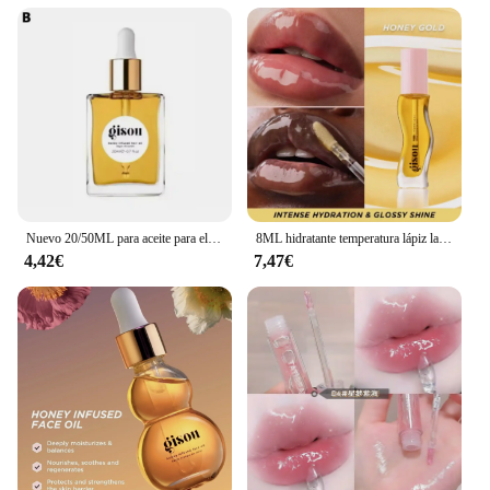
practical and luxurious. With its wholesale and
vendor options, you can easily stock up for personal
use or to offer as a special treat to your clients or
customers. This lip balm is more than just a product;
it's a gesture of care and an expression of your
appreciation for the beauty and wellness of those
around you.
Nuevo 20/50ML para aceite para el cabello con infusión de miel Gisou enriquecido con miel Mirsalehi para nutrición profunda cuidado del cabello flexibilidad larga duración
8ML hidratante temperatura lápiz labial líquido Color miel aceite de labios hidratante de larga duración labios nutritivos maquillaje cuidado
4,42€
7,47€