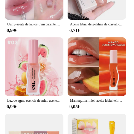
Uuny-aceite de labios transparente, brillo de agua, miel, hidratante, glaseado de labios, espejo, vidrio de Toot, estudiante
Aceite labial de gelatina de cristal, capa hidratante para pintalabios, tinte de brillo de labios, suero labial transparente, bálsamo labial de fruta
0,99€
0,71€
Luz de agua, esencia de miel, aceite de labios, hidratante de larga duración, brillo afrutado, gelatina, Reduce las líneas de los labios, lápiz labial líquido, brillo, maquillaje
Mantequilla, miel, aceite labial teñido, bálsamo labial, coco, escarcha, sandía, azúcar, mango, pasión, punzón, miel, oro, Gisou
0,99€
9,05€