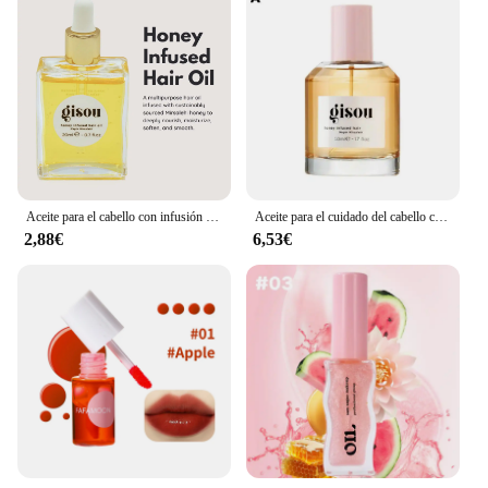
Aceite para el cabello con infusión de miel, acondicionador de tamaño de viaje con miel Mirsalehi para nutrir e hidratar profundamente el cabello, 20ml
Aceite para el cuidado del cabello con infusión de miel, 20/30/50ML, para Gisou, fragancia de larga duración, acondicionador flexible nutritivo profundo, cuidado del cabello
2,88€
6,53€