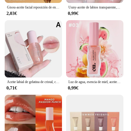
Gisou-aceite facial reposición de envejecimiento, 26ml
Uuny-aceite de labios transparente, brillo de agua, miel, hidratante, glaseado de labios, espejo, vidrio de Toot, estudiante
2,03€
0,99€
Aceite labial de gelatina de cristal, capa hidratante para pintalabios, tinte de brillo de labios, suero labial transparente, bálsamo labial de fruta
Luz de agua, esencia de miel, aceite de labios, hidratante de larga duración, brillo afrutado, gelatina, Reduce las líneas de los labios, lápiz labial líquido, brillo, maquillaje
0,71€
0,99€