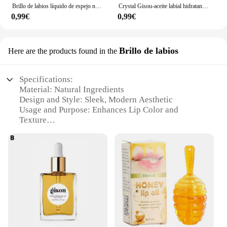
Brillo de labios líquido de espejo nacarado transparente, bálsamo labial hidratante de frutas y miel, aceite de labios infusión, Reduce líneas de labios, cosméticos
Crystal Gisou-aceite labial hidratante, brillo de labios líquido de larga duración, aceite hidratante, cuidado de labios
0,99€
0,99€
Brillo de labios
Here are the products found in the
Specifications:
Material: Natural Ingredients
Design and Style: Sleek, Modern Aesthetic
Usage and Purpose: Enhances Lip Color and
Texture
Performance and Property: Long-Lasting Hydration
Shape or Size: Compact and Travel-Friendly
Quantity: Available in Sets for Optimal Value
Features:
**Elevate Your Lip Game**
Discover the luxury of gisou Brillo de labios, a lip
balm that not only moisturizes but also adds a subtle
sheen to your lips. Infused with natural ingredients,