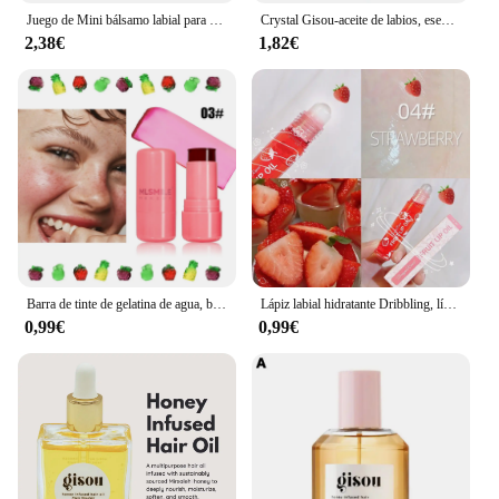
Juego de Mini bálsamo labial para fríos de verano, 4 Uds., hidratante, vainilla, Beige, azúcar marrón, maquillaje, Kit de regalo para envío rápido
Crystal Gisou-aceite de labios, esencia de miel de fruta, líquido de labios teñido Sexy y regordete, aceite hidratante resistente al agua, brillo de labios, cuidado de labios, 8ml/5g
2,38€
1,82€
Barra de tinte de gelatina de agua, brillo de labios de gelatina de agua de enfriamiento de leche, tinte de gelatina de leche, palo de rubor, mancha de labios y mejillas transparentes
Lápiz labial hidratante Dribbling, líquido hidratante, aceite de labios de karité de fruta
0,99€
0,99€