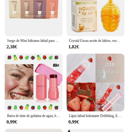
Juego de Mini bálsamo labial para fríos de verano, 4 Uds., hidratante, vainilla, Beige, azúcar marrón, maquillaje, Kit de regalo para envío rápido
Crystal Gisou-aceite de labios, esencia de miel de fruta, líquido de labios teñido Sexy y regordete, aceite hidratante resistente al agua, brillo de labios, cuidado de labios, 8ml/5g
2,38€
1,82€
Barra de tinte de gelatina de agua, brillo de labios de gelatina de agua de enfriamiento de leche, tinte de gelatina de leche, palo de rubor, mancha de labios y mejillas transparentes
Lápiz labial hidratante Dribbling, líquido hidratante, aceite de labios de karité de fruta
0,99€
0,99€