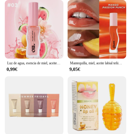
Luz de agua, esencia de miel, aceite de labios, hidratante de larga duración, brillo afrutado, gelatina, Reduce las líneas de los labios, lápiz labial líquido, brillo, maquillaje
Mantequilla, miel, aceite labial teñido, bálsamo labial, coco, escarcha, sandía, azúcar, mango, pasión, punzón, miel, oro, Gisou
0,99€
9,05€