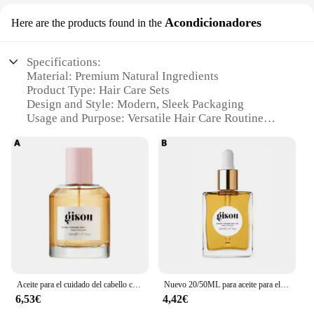
Acondicionadores
Here are the products found in the
Specifications:
Material: Premium Natural Ingredients
Product Type: Hair Care Sets
Design and Style: Modern, Sleek Packaging
Usage and Purpose: Versatile Hair Care Routine
Performance and Property: Enhanced Hydration and
Shine
Parts and Accessories: Complete Set with Essential
Products
Features:
**Elevate Your Hair Care Routine**
The gisou Acondicionadores collection is a
testament to the brand's commitment to quality and
innovation. Each set is meticulously crafted with
Aceite para el cuidado del cabello con infusión de miel, 20/30/50ML, para Gisou, fragancia de larga duración, acondicionador flexible nutritivo profundo, cuidado del cabello
Nuevo 20/50ML para aceite para el cabello con infusión de miel Gisou enriquecido con miel Mirsalehi para nutrición profunda cuidado del cabello flexibilidad larga duración
premium natural ingredients, designed to nourish
6,53€
4,42€
and revitalize your hair. The modern, sleek