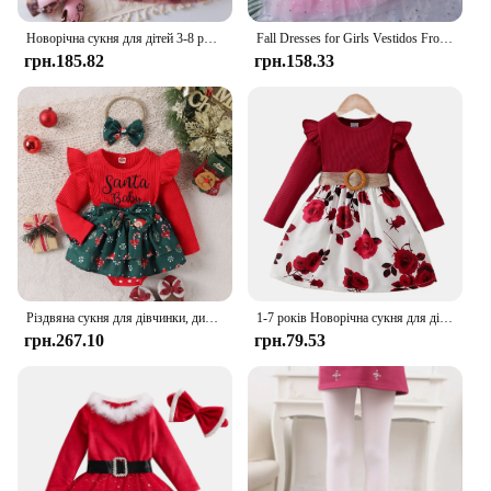
Новорічна сукня для дітей 3-8 років, червона різдвяна сукня з довгими рукавами для дітей, день народження, весілля, модний осінній одяг
Fall Dresses for Girls Vestidos Frozen Elsa Dresses Birthday Party Long Sleeve Princess Costume Teen Children's Party Clothes
грн.185.82
грн.158.33
Різдвяна сукня для дівчинки, дитячий різдвяний костюм з поясом, осінь, зима, повсякденне вбрання, одяг Санта-Клауса, одяг для новорічної вечірки
1-7 років Новорічна сукня для дітей, дівчаток, червона спідниця з квіточками з довгими рукавами для дня народження, весілля, модного осіннього вбрання
грн.267.10
грн.79.53