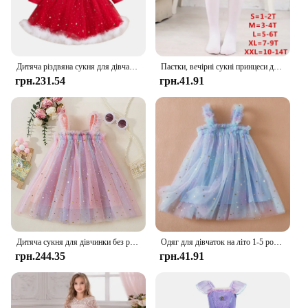
Дитяча різдвяна сукня для дівчаток від 1 до 5 років із пов’язкою на голову Дитяча червона оксамитова хутряна сукня-пачка з довгим рукавом, вечірні сукні принцеси, дитячий одяг
Паєтки, вечірні сукні принцеси для дівчаток 3-8 років, дитячі сукні на день народження, весілля, випускний, осінь, зима, дитяча сукня з довгим рукавом
грн.231.54
грн.41.91
Дитяча сукня для дівчинки без рукавів, тюлева сукня-пачка з паєтками Vestidos 1-5 років, дитяча весільна сукня принцеси з райдужною сіткою на день народження
Одяг для дівчаток на літо 1-5 років Сукні без рукавів на підтяжках для маленьких дівчаток Сукня веселкового кольору з тюлю для святкування дня народження
грн.244.35
грн.41.91