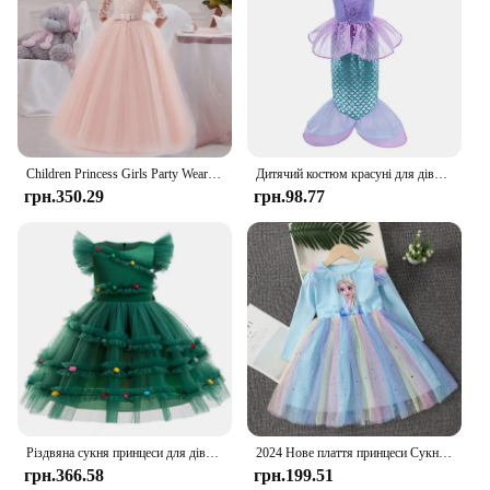
Children Princess Girls Party Wear Kids Christmas Dress Girl's Birthday Dress Baby Girl Wedding Banquet Clothes 3-14 years
Дитячий костюм красуні для дівчинки Хеллоуїн Принцеса Косплей Сукня для вечірки Діти Рапунцель Попелюшка Анна Ельза Енканто Одяг на день народження
грн.350.29
грн.98.77
Різдвяна сукня принцеси для дівчаток Мила різдвяна ялинка Сітчаста модна сукня для дівчаток Костюми для вечірок 2-10 років Новий дитячий одяг
2024 Нове плаття принцеси Сукня для дівчаток з довгими рукавами для дитячого святкового одягу Сукня Ельзи Холодне серце Весна-осінь Дитяча сукня 2-9 років
грн.366.58
грн.199.51