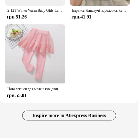
2-12T Winter Warm Baby Girls Leggings Plus Velvet Thicken Pants Stretchy Kids Leggings Printing Flower Children Trousers Age
Барвисті блискучі порожнисті сережки-гвоздики з китицями для жінок, новий тренд 2024, модні сережки, красиві дівчата, ювелірні подарунки
грн.51.26
грн.41.91
Нові легінси для маленьких дівчаток Мереживна спідниця-штани принцеси Весна-осінь Дитяча вузька спідниця Штани для 2-7 років Дитячий одяг
грн.55.01
Inspire more in Aliexpress Business