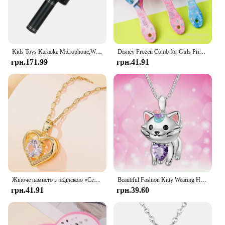
Kids Toys Karaoke Microphone,Wireless Bluetooth Karaoke Mic for Children Singing,Birthday Gifts for 3+Year Old Boys Girls
Disney Frozen Comb for Girls Princess Minnie Mouse Hair Brushes Hair Care Baby Girl Mickey Hair Comb Toys
грн.171.99
грн.41.91
Жіноче намисто з підвіскою «Серце» Золоті губи з нержавіючої сталі Ланцюжок на шию Жіночі намиста зі штучними дорогоцінними каменями Ювелірні вироби для дівчини
Beautiful Fashion Kitty Wearing Heart Shape Crystal Pendant Necklace Charm Jewelry Women Necklace Perfect Gift for Girls Women
грн.41.91
грн.39.60