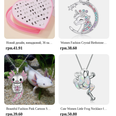
Новий дизайн, випадковий, 36 пар/лот, чудові міні-сережки, милі сніжинки, кіт, метелик, сережки-гвоздики для дівчат, модні щоденні прикраси для вух
Women Fashion Crystal Birthstone Unicorn Necklace for Girl Unicorn Jewelry for Teens Girls Daughter Birthday Party Gift Collares
грн.41.91
грн.38.60
Beautiful Fashion Pink Cartoon Smiling Salamander Hugging Pink Love Shape Zircon Cute Animal Necklace New Girls Necklace 2023
Cute Women Little Frog Necklace for Women Jewelry Accessories Party Girl Gift Exquisite Imitation Fire Opal Pendant Necklace
грн.39.60
грн.50.80