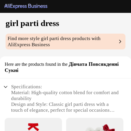
girl parti dress
Find more style
girl parti dress
products with
AliExpress Business
Дівчата Повсякденні
Here are the products found in the
Сукні
Specifications:
Material: High-quality cotton blend for comfort and
durability
Design and Style: Classic girl parti dress with a
touch of elegance, perfect for special occasions
Usage and Purpose: Ideal for parties, weddings, or
other formal events
Shape or Size: Available in a range of sizes to fit