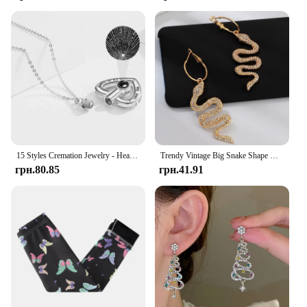
15 Styles Cremation Jewelry - Heart Shped Crystal Urn Necklace Ashes Keepsake Pendant Jewelry Gifts For Women Girls
Trendy Vintage Big Snake Shape Dangle Earrings For Women Girl Retro Drop Earrings Cute Small Object Earring Jewelry Bijoux Gifts
грн.80.85
грн.41.91