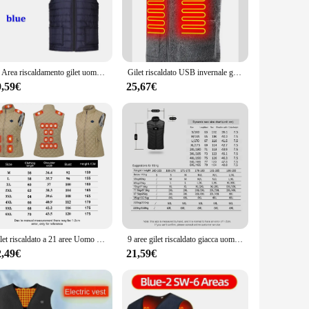
is strategically placed to provide focused warmth, making it
ng the gilet from shifting during movement, while the
11 Area riscaldamento gilet uomo/donna Casual scollo a v USB gilet riscaldato controllo intelligente temperatura riscaldamento giacca cappotto di cotone caccia invernale
Gilet riscaldato USB invernale gilet autoriscaldante a temperatura regolabile a 3 velocità giacca riscaldante senza maniche lavabile per Sport all'aria aperta
9,59€
25,67€
nt choice. Available for wholesale and sold by reputable
r those who seek comfort and functionality without
reat outdoors.
Gilet riscaldato a 21 aree Uomo Donna Giacca riscaldata Gilet invernale riscaldato USB Gilet termico autoriscaldante Piumino riscaldato Gilet caldo
9 aree gilet riscaldato giacca uomo donna gilet termico cerniera gilet autoriscaldante giacca riscaldata elettrica USB per la caccia all'aperto
2,49€
21,59€