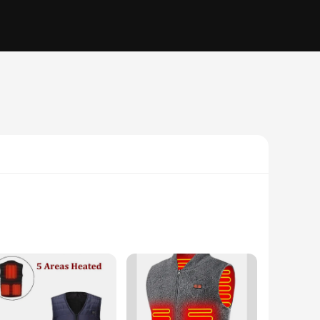
ster blend, this gilet offers a soft touch and enduring
ur wardrobe, while the subtle heating element provides