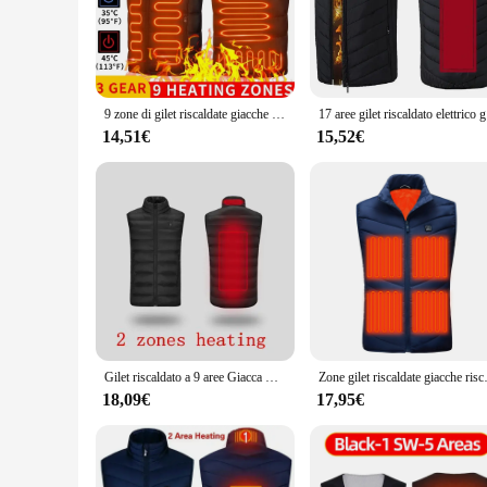
targeted warmth to the core body area, keeping you cozy dur
**Optimized for Efficiency and Convenience**
The gilet's performance is enhanced by its ability to retain 
an ideal companion for winter sports, hiking, or simply enjo
lightweight construction allows for easy layering under jacke
9 zone di gilet riscaldate giacche riscaldate elettriche uomo donna abbigliamento sportivo cappotto riscaldato cappotto termico in grafene giacca riscaldante USB per il campeggio
17 aree gile
**Adaptable and Accessible for Everyone**
14,51€
15,52€
Whether you're a professional outdoor enthusiast or someone 
vendors and suppliers, it's designed to cater to a wide range o
compromising on style. With its versatile design and practica
Gilet riscaldato a 9 aree Giacca USB da uomo invernale Gilet termico riscaldato elettricamente per caccia Escursionismo Giacca da caccia calda
Zone gilet riscaldate giacche riscaldate 
18,09€
17,95€