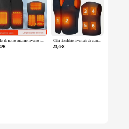
Gilet da uomo autunno inverno riscaldamento intelligente in cotone a 5 aree gilet riscaldato con scollo a V giacca calda invernale termica flessibile da esterno M-4XL
Gilet riscaldato invernale da uomo gilet autoriscaldante elettrico Usb da donna giacca riscaldata in pile ricaricabile riscaldamento termico vestiti cappotto caldo
,49€
23,63€