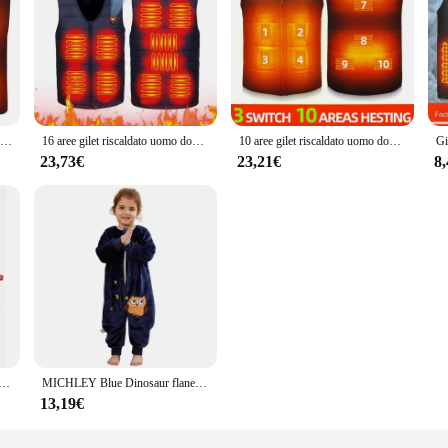
Gilet riscaldato USB Uomo Donna Ricaricabile Riscaldamento Gilet autoriscaldante In pile Giacca riscaldata elettrica Abbigliamento Gilet termico
16 aree gilet riscaldato uomo donna giacca riscaldata elettrica USB inverno nuovi vestiti riscaldanti intelligenti funzionano cappotto senza maniche spesso impermeabile
10 aree gilet riscaldato uomo donna Usb gilet autoriscaldante elettrico gilet riscaldante giacca riscaldata vestiti riscaldati termici lavabili
23,73€
23,21€
8
ico lavabile ricaricabile con 15 aree di calore per una comoda giacca invernale da uomo calda flessibile per esterni
MICHLEY Blue Dinosaur flanella Baby Kid sacco a pelo inverno Sleepwear Cute Cartoon body Sleepsack pigiama con piedi ragazzi ragazza
13,19€