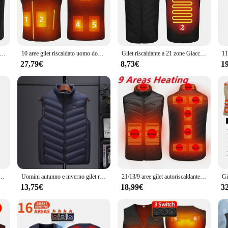
ing chilly days.
heat, ensuring that you stay warm even in cooler climates. The heating element 
ying a brisk walk in the park. The adjustable straps ensure a snug fit, preventi
ts or sweaters.
t riscaldato elettrico gilet riscaldante Usb giacca riscaldata uomo donna scaldino riscaldato Usb gilet termico interno Veste Chauffante
10 aree gilet riscaldato uomo donna Usb gilet autoriscaldante elettrico gilet riscaldante giacca riscaldata vestiti riscaldati termici lavabili
Gilet riscaldante a 21 zone Giacca termica a infrarossi USB da uomo Abbigliamento riscaldante intelligente Nuovo cappotto invernale senza maniche spesso a prova di freddo Escursionismo
27,79€
8,73€
1
who appreciates the comfort of added warmth, the gilet riscaldato is an excelle
f sizes and styles. This gilet is not just a piece of clothing; it's a solution fo
l features, it's a must-have for anyone looking to stay warm and stylish in the g
elettriche lavabili uomo donna abbigliamento sportivo cappotto riscaldato cappotto termico in grafene giacca riscaldante USB
Uomini autunno e inverno gilet riscaldato di alta qualità zone giacche riscaldate elettriche uomo cappotto termico in grafene giacca imbottita riscaldante USB
21/13/9 aree gilet autoriscaldante giacca riscaldata invernale uomo donna giacca riscaldata gilet riscaldante tattico cappotto scaldino del corpo con guanti
13,75€
18,99€
3