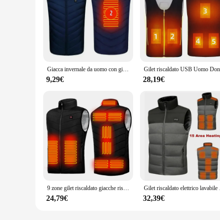
Giacca invernale da uomo con gilet riscaldante a 27 zone Giacca senza maniche elettrica intelligente USB Abbigliamento autoriscaldante Cappotto imbottito caldo da neve da donna
9,29€
28,19€
9 zone gilet riscaldato giacche riscaldate elettriche uomo donna abbigliamento sportivo cappotto riscaldato cappotto termico in grafene giacca riscaldante USB per il campeggio
Gilet riscaldato elettr
24,79€
32,39€