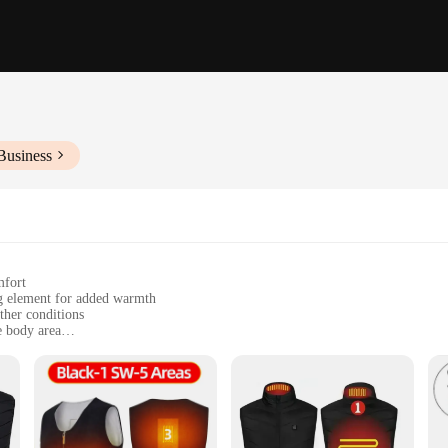
Business
mfort
ng element for added warmth
ther conditions
e body area
or a secure fit
 extra warmth in cooler climates
ed to keep you warm without compromising on style. Crafted from a premium polye
ctivities. Its modern design ensures that it can be seamlessly integrated into yo