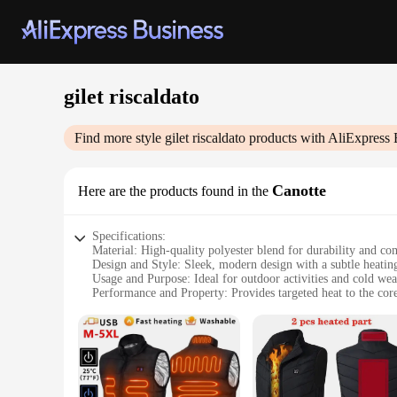
gilet riscaldato
Find more style
gilet riscaldato
products with AliExpress 
Canotte
Here are the products found in the
Specifications:
Material: High-quality polyester blend for durability and co
Design and Style: Sleek, modern design with a subtle heati
Usage and Purpose: Ideal for outdoor activities and cold wea
Performance and Property: Provides targeted heat to the cor
Parts and Accessories: Comes with a set of adjustable straps f
Applicable People: Suitable for both men and women seeking
Features:
**Enhanced Comfort for the Outdoors**
The gilet riscaldato is a versatile piece of clothing design
durability, making it a reliable choice for various outdoor a