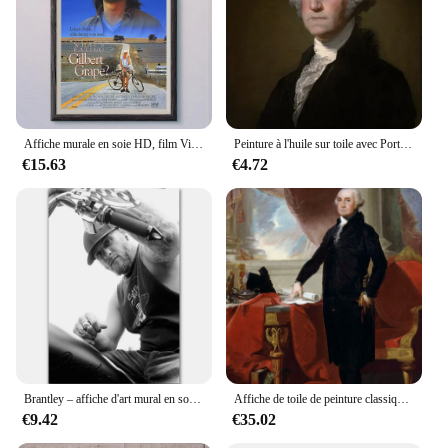
Affiche murale en soie HD, film Vintage, film classique, n 580
Peinture à l'huile sur toile avec Portrait de james scott, affiches et tableau mural imprimé pour salon
€15.63
€4.72
Brantley – affiche d'art mural en soie, autocollant de décoration pour cadeau
Affiche de toile de peinture classique, Portrait de beauté, décoration de la maison, George york par william Stuart
€9.42
€35.02