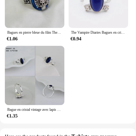
Bagues en pierre bleue du film The Vampire Diaries pour hommes et femmes, matiques rétro Elena Gilbert, bijoux de cosplay, cadeau de fête, taille 6 ~ 12
The Vampire Diaries Bagues en cristal vintage, Elena, Gilbert, Lumière du jour, Lapis bleu, Mode, Films, Bijoux Cosplay
€1.06
€0.94
Bague en cristal vintage avec lapis bleu, matiques Vampire-Diaries classiques, Elena, Gilbert, lumière du jour, cadeaux de bijoux de films de mode
€1.35