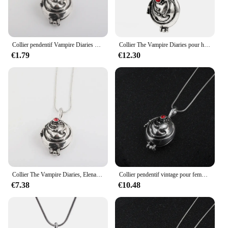
Collier pendentif Vampire Diaries pour hommes et femmes, peut ouvrir les colliers de la présidence, Elena Gilbert, vervain d'ouverture, bijoux médaillon
Collier The Vampire Diaries pour hommes et femmes, Elena Gilbert, Vervain Verbena, pendentif bijoux, cadeaux de fête de Noël, mode
€1.79
€12.30
Collier The Vampire Diaries, Elena, Gilbert, Vervain, Verbena, Pendentif Photo, Médaillon, Bijoux pour Hommes et Femmes, Cadeaux de ixde Noël, Mode
Collier pendentif vintage pour femme, The Vampire Diaries, Elena Gilbert, Vervain Verbena, haute qualité, mode, offre spéciale
€7.38
€10.48