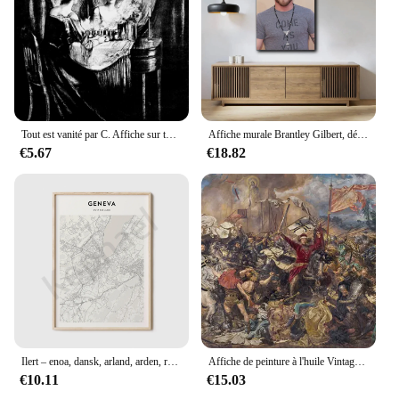
Tout est vanité par C. Affiche sur toile Allan Gilbert Print Art, décor de salon, photo murale pour la maison
Affiche murale Brantley Gilbert, décoration, art, personnalisé, cadeau, moderne, famille, décor de chambre à coucher, affiches sur toile
€5.67
€18.82
Ilert – enoa, dansk, arland, arden, rove, ainesville, ullerton, risco, resno, remont, orth Qualité ravel ap oster
Affiche de peinture à l'huile Vintage, grand tableau Mural de la bataille de grunald, avec imprimés de monsieur, jean, william, le fantôme cavalier
€10.11
€15.03