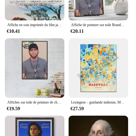
Affiche en soie imprimée du film japonais "what's eat william pig", 24x36 pouces, 1993
Affiche de peinture sur toile Brantley Gilbert, impressions d'art mural, affiche pour salon familial moderne, décoration d'intérieur
€10.41
€20.11
Affiches sur toile de peinture de chanteur Brantley Gilbert, décoration de chambre à coucher familiale moderne, art mural, 24x36
Lexington – guirlande indienne, Monterey, guirlandes victoriennes, Nashville, Puebla, william Chesapeake Burlington Affiche de carte couleur de ville
€19.59
€27.59