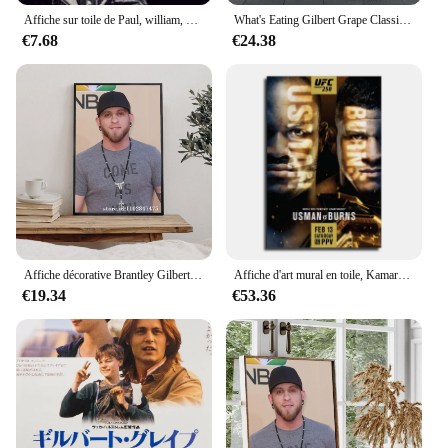
Affiche sur toile de Paul, william, peinture murale, images d'art, affiches et imprimés
What's Eating Gilbert Grape Classic Movie Poster, Art Cover, Star Photo Print, Appartement, Home Decor, Wall Painting, No Frame, 1993
€7.68
€24.38
Affiche décorative Brantley Gilbert, peinture sur toile, art mural, salon, chambre à coucher
Affiche d'art mural en toile, Kamaru Usman Vs. William burn Fight MMA, affiches de décoration de chambre de famille moderne
€19.34
€53.36