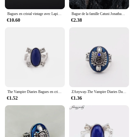
Bagues en cristal vintage avec Lapis bleu, The Vampire Diaries, Elena, Gilbert, Daylight, Movies Cosplay, FashionJewelry, 1 Pc
Bague de la famille Catuni Jonathan Gilbert, Alaric Saltzman, JerCaroline Gilbert, bague noire pour homme, bijoux de film, Cosplay Fandom
€10.60
€2.38
The Vampire Diaries Bagues en cristal vintage, Elena, Gilbert, Lumière du jour, Lapis bleu, Mode, Films, Bijoux Cosplay
ZAnyway-The Vampire Diaries Day Light Rings, Elena Gilbert Rings, Vintage Ring, Fashion Movies Jewelry, Cosplay Gifts
€1.52
€1.36