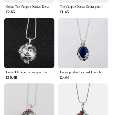
Collier The Vampire Diaries, Elena, Gilbert, Vervain, Verbena, Pendentif Photo, Médaillon, Bijoux pour Hommes et Femmes, Cadeaux de ixde Noël, Mode
The Vampire Diaries Collier pour femme, Elena Gilbert, Colliers de la présidence, Bijoux de film, Charme, Katherine Klaus Forbes, Tour de cou en pierre bleue
€2.65
€1.45
Collier Classique de Vampire Diaries, Pendentif Médaillon Elena Gilbert, Colliers de la raq, Bijoux Cosplay pour Hommes et Femmes
Collier pendentif en cristal pour femme, film populaire, Vampire Diaries, Elena, Gilbert Vervain, romantique, bijoux à breloques
€10.48
€0.93