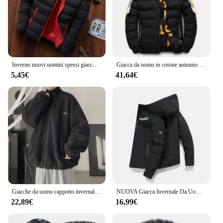
Inverno nuovi uomini spessi giacche Parka calde capispalla da uomo Casual cappotti solido colletto alla coreana maschile piumino imbottito in cotone frangivento
Giacca da uomo in cotone autunno inverno caldo e confortevole piumino imbottito addensato 2023 nuovi vestiti a doppia faccia berretto rimovibile M-5XL
5,45€
41,64€
Giacche da uomo cappotto invernale caldo in pile a doppia faccia moda Casual Streetwear abbigliamento uomo cappotto invernale addensato corea
NUOVA Giacca Invernale Da Uomo per FENDT Giacca A Vento Antivento Impermeabile Addensare In Pile Outwear Sport All'aria Aperta Cappotto Cappuccio Militare Jac
22,89€
16,99€