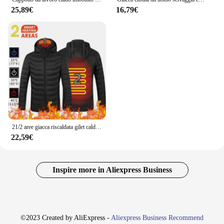
25,89€
16,79€
21/2 aree giacca riscaldata gilet caldo da donna giacca riscaldante da uomo USB gilet riscaldati cappotto caccia escursionismo campeggio autunno inverno maschio
22,59€
Inspire more in Aliexpress Business
©2023 Created by AliExpress -
Aliexpress Business Recommend