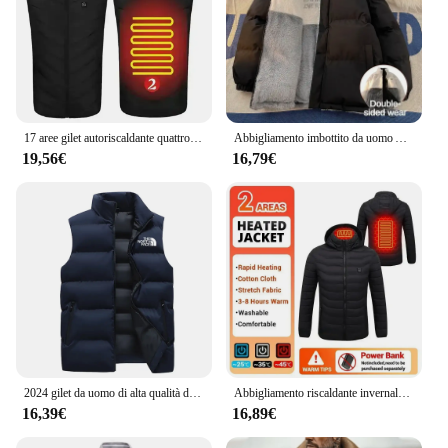
17 aree gilet autoriscaldante quattro interruttori di controllo giacca riscaldante da uomo USB elettrico riscaldato abbigliamento donna gilet termico caldo inverno
Abbigliamento imbottito da uomo Autunno Inverno Nuovo colore solido Double Sided Design indossabile Cappotto da viaggio all'aperto con colletto alla coreana Giacca calda da uomo
19,56€
16,79€
2024 gilet da uomo di alta qualità di fascia alta invernale nuovo di vendita caldo, giacca antivento calda, abbigliamento in cotone leggero alla moda
Abbigliamento riscaldante invernale Riscaldamento intelligente multizona Controllo della temperatura a 4 velocità Cappotto caldo Giacca riscaldante da 21 zone per esterni
16,39€
16,89€