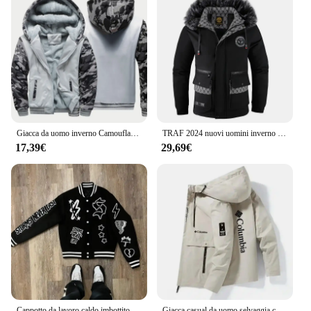
Giacca da uomo inverno Camouflage Fleece addensare giacche con cappuccio cappotto a maniche lunghe maschile felpe con cappuccio Casual Streetwear cappotti da uomo
TRAF 2024 nuovi uomini inverno imbottito addensato tendenza moda cappuccio ed giacca di cotone Outdoor antivento tinta unita giacca semplice
17,39€
29,69€
Cappotto da lavoro caldo imbottito in velluto con collo in pelliccia retrò per uomo e donna Y2K Nuovo cappotto Joker casual gotico Harajuku per abbigliamento da strada
Giacca casual da uomo selvaggia campeggio alpinismo cerniera con cappuccio pesca top impermeabile autunno