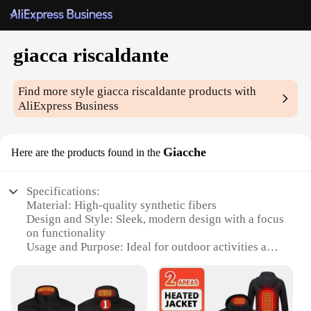
giacca riscaldante
Find more style
giacca riscaldante
products with
AliExpress Business
Giacche
Here are the products found in the
Specifications:
Material: High-quality synthetic fibers
Design and Style: Sleek, modern design with a focus
on functionality
Usage and Purpose: Ideal for outdoor activities and
cold weather conditions
Performance and Property: Advanced heating
technology for warmth and comfort
Parts and Accessories: Comes with a convenient