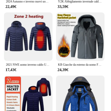
2024 Autunno e inverno nuovi uomini di alta qualità logo personalizzato cappello staccabile giacca antivento Giacca da uomo calda sport all'aria aperta
Y2K Abbigliamento invernale caldo Uomo Donna Cappotto in peluche semplice retrò Abbigliamento sportivo Nuova giacca con collo in pelliccia punk da motociclista in pelle allentata Coppia
22,49€
33,59€
2021 NWE uomo inverno caldo USB giacche riscaldanti termostato intelligente colore puro con cappuccio abbigliamento riscaldato giacche calde impermeabili
KB Giacche da esterno da uomo Fodera in pile Giacca a vento Giacca invernale calda impermeabile per uomo Cappello staccabile Cappotti da uomo
17,43€
24,39€