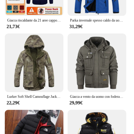
Giacca riscaldante da 21 aree cappotto riscaldante elettrico Usb invernale da uomo abbigliamento autoriscaldante funzionale giacca imbottita spessa da neve all'aperto
Parka invernale spesso caldo da uomo frangivento più cappotti di pelliccia antivento giacche anorak militari con cappuccio maschili giacche invernali da uomo
21,73€
31,29€
Lurker Soft Shell Camouflage Jacket uomo giacche tattiche impermeabili inverno caldo antivento Outdoor escursionismo caccia cappotto con cappuccio
Giacca a vento da uomo con fodera soffice Giacca invernale Piumini da esterno Giacca bomber sportiva calda Techwear Abbigliamento da uomo
22,29€
29,99€