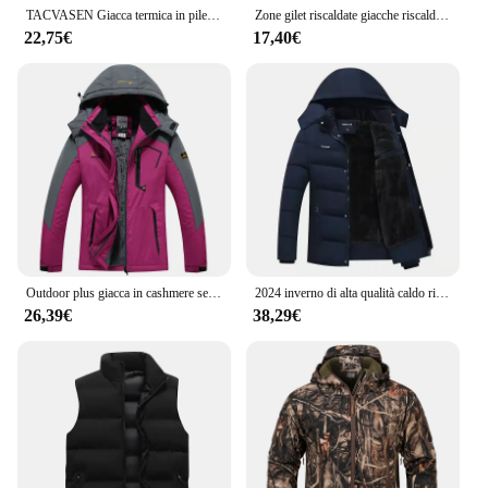
TACVASEN Giacca termica in pile caldo da uomo Colletto alla coreana Giacca a vento con zip intera Tasche multiple Capispalla da lavoro Cappotto da escursionismo
Zone gilet riscaldate giacche riscaldate elettriche lavabili uomo donna abbigliamento sportivo cappotto riscaldato cappotto termico in grafene giacca riscaldante USB
22,75€
17,40€
Outdoor plus giacca in cashmere serratura tridimensionale temperaturecold caldo impermeabile vento impermeabile cappotto di ventilazione in tessuto
2024 inverno di alta qualità caldo riscaldamento da uomo invernale in cotone cappotto da uomo spesso abbigliamento da uomo giacca per uomo nuova giacca di moda
26,39€
38,29€