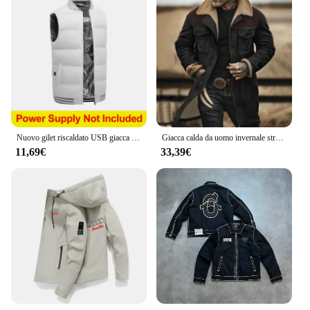
Nuovo gilet riscaldato USB giacca uomo donna invernale in pile gilet termico riscaldato elettricamente per caccia escursionismo giacca da caccia calda
Giacca calda da uomo invernale streetwear cappotti riscaldati resistenti al freddo stile vintage moda formale soprabito festa discoteca top belli
11,69€
33,39€