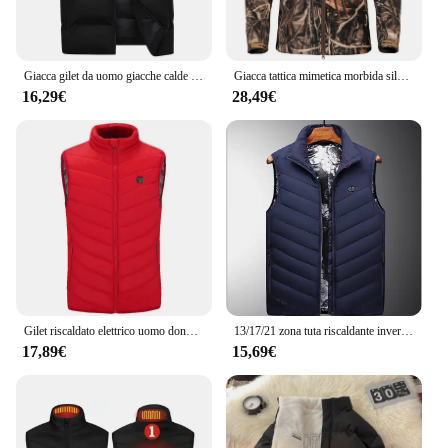
Giacca gilet da uomo giacche calde senza maniche cappotto invernale con cerniera impermeabile autunno colletto rialzato gilet Casual abbigliamento di marca
Giacca tattica mimetica morbida silenziosa da uomo Giacca da caccia in pile caldo impermeabile Cappotto con cappuccio da pesca per escursionismo all'aperto
16,29€
28,49€
Gilet riscaldato elettrico uomo donna gilet riscaldante abbigliamento termico caldo gilet esterno riscaldato Usb giacca riscaldata invernale
13/17/21 zona tuta riscaldante inverno caldo e confortevole colletto alla coreana gilet da lavoro cappotto intelligente per il controllo della temperatura degli uomini all'aperto
17,89€
15,69€