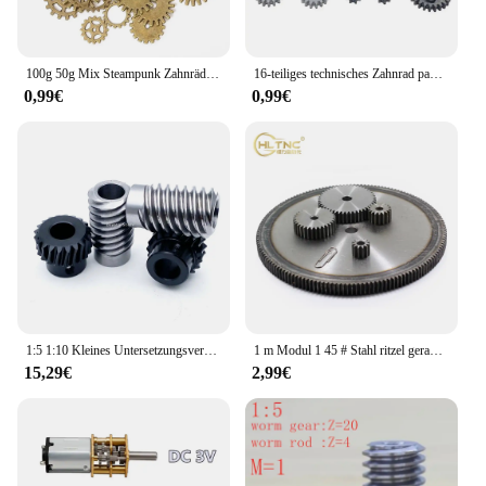
100g 50g Mix Steampunk Zahnräder Zahnräder Charms Anhänger DIY Antik Bronze für handgemachte Hut Handwerk Schmuck machen Großhandel
16-teiliges technisches Zahnrad paket, kompatibel mit Legoeds Moc-Baustein 10928 94925 3648 3649 Sortiments kit 8/16/24/40 Zahnrad
0,99€
0,99€
1:5 1:10 Kleines Untersetzungsverhältnis 1M 20T Schneckengetriebeantrieb 2/4 Gewindewurm Hochwertiger Präzisionswurm 6/8/10MM
1 m Modul 1 45 # Stahl ritzel gerade Zähne Zahnrad 10mm Dicke 8t 18t 20t bis 200 Zahn fit 1 Mod CNC Graveur Maschinen gestell
15,29€
2,99€