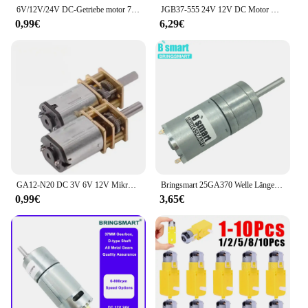
6V/12V/24V DC-Getriebe motor 7 U/min bis 960 U/min Getriebe mit hohem Drehmoment JGB37-520 umkehrbarer elektrischer Untersetzung getriebe motor
JGB37-555 24V 12V DC Motor Micro Gear DC Reduzierstück Verlängerter Schaft Hohes Drehmoment Geräuscharm Einstellbare Geschwindigkeit Linear Mit Bürstenmotor
0,99€
6,29€
GA12-N20 DC 3V 6V 12V Mikromotor Vollmetallgetriebe Untersetzungsgetriebemotor 30RPM 50RPM 60RPM 150RPM 200RPM 300RPM 600RPM 1000RPM
Bringsmart 25GA370 Welle Länge 25MM 6V 12V 24V DC Motor getriebe 12-1360RPM D form Lange Welle Motor
0,99€
3,65€