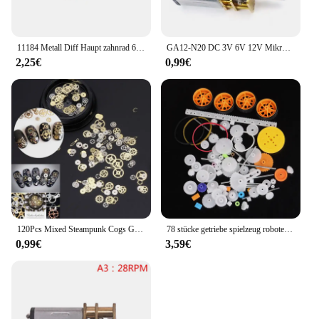
11184 Metall Diff Haupt zahnrad 64t Motor ritzel 17t 21t 26t 29t für LKW rc Teile hsp himoto amax redcat
GA12-N20 DC 3V 6V 12V Mikro-Metallgetriebemotor Zahnradgetriebemotor 30RPM 50RPM 60RPM 100RPM 150RPM 200RPM 300RPM 600RPM 1000RPM
2,25€
0,99€
120Pcs Mixed Steampunk Cogs Getriebe Uhr Charme UV Rahmen Harz Schmuck Füllungen DIY Nagel dekorationen
78 stücke getriebe spielzeug roboter motor kunststoff getriebe diy modell zubehör
0,99€
3,59€