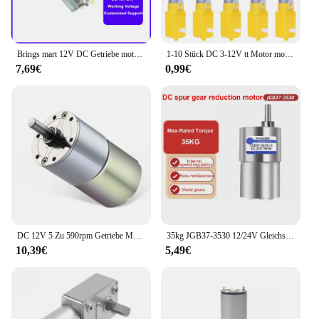
Brings mart 12V DC Getriebe motor hohe Turque umgekehrt 24Volt 37 gb555 6-100 U/min Getriebe Metall Mini Elektromotor DIY Metall getriebe
1-10 Stück DC 3-12V tt Motor modul Roboter intelligentes Auto Doppel wellen getriebe motor Getriebe motor Getriebe motor für DIY Smart Car Roboter
7,69€
0,99€
DC 12V 5 Zu 590rpm Getriebe Motor Hohe Drehmoment Elektrische Micro Geschwindigkeit Reduktion Ausgerichtet Motor Centric Ausgang Welle 37mm Durchmesser Getriebe
35kg JGB37-3530 12/24V Gleichstrom motor 37mm Ganzmetall getriebe 7 U/min-1600 U/min Getriebe motor Exzenter wellen getriebe motor mit hohem Drehmoment
10,39€
5,49€