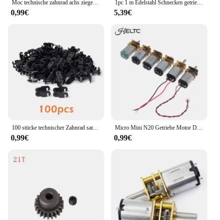
Moc technische zahnrad achs ziegel teile schnecken gestell verbinder zug wagen kran modell leduo 92693 3743 62821 montiert partikel
1pc 1 m Edelstahl Schnecken getriebe Drehzahl verhältnis 15/20/25/30/35/40/50/60 1 Modul Turbine Schnecken getriebe Teile
0,99€
5,39€
100 stücke technischer Zahnrad satz Glieder kette Ziegel Zahnräder Satz Teile 3711 14696 10928 94925 3648 3649 für Moc Bausteine Zug spielzeug
Micro Mini N20 Getriebe Motor DC 3V -6V 5V 28RPM 60RPM 110RPM 300RPM Langsam Geschwindigkeit Voll Metall Getriebe Minderer Elektrische Motor DIY Spielzeug
0,99€
0,99€