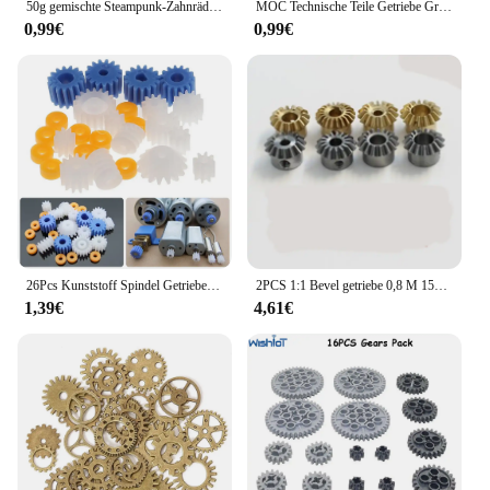
50g gemischte Steampunk-Zahnräder Zahnräder Charms Anhänger DIY Handwerk Schmuckherstellung
MOC Technische Teile Getriebe Groß Ziegel Montieren Partikel DIY High-tech Bausteine Kompatibel Alle Marke Auto Modell Zubehör
0,99€
0,99€
26Pcs Kunststoff Spindel Getriebe Gesetzt Haft Motor Getriebe DIY Teile Reduktion Getriebe Zahn Räder Zahnräder DIY Motor Getriebe Spielzeug zubehör
2PCS 1:1 Bevel getriebe 0,8 M 15T 3 4 5 6 mm 6,35mm Bohrung loch durchmesser M3 jackscrew Messing kegel getriebe
1,39€
4,61€