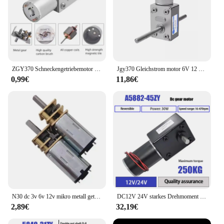
ZGY370 Schneckengetriebemotor JGY370 4632 DC 6 V 12 V 24 V Schnecke mit hohem Drehmoment, umkehrbares Turbo-Metallgetriebe-Reduzierstück
Jgy370 Gleichstrom motor 6V 12 V 24V Getriebe motor Doppel welle m6 Länge 50mm Elektromotor 12 V Volt umgekehrte Mini motoren
0,99€
11,86€
N30 dc 3v 6v 12v mikro metall getriebe motor zahnrad getriebe motor 15rpm 30rpm 50rpm 60rpm 150rpm 200rpm 300rpm 600rpm 1000rpm rpm rpm rpm
DC12V 24V starkes Drehmoment Getriebe motor Metall Turbo Schnecken getriebe Motor umgekehrt niedrige Drehzahl 250kg.cm selbstsicher nde Schnecke Gleichstrom getriebe motor
2,89€
32,19€