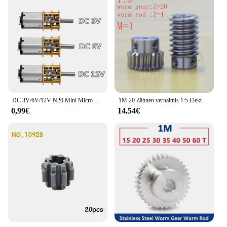
DC 3V/6V/12V N20 Mini Micro Metallgetriebemotor mit Zahnrad DC-Motoren 15/30/50/60/100/200/300/500/1000RPM
1M 20 Zähnen verhältnis 1:5 Elektrische Motoren stahl Wurm Getriebe Stange Set wurm getriebe loch 6 8 10mm, stange loch 8 10mm
0,99€
14,54€