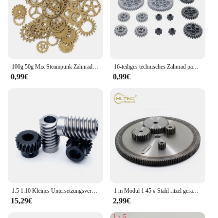
100g 50g Mix Steampunk Zahnräder Zahnräder Charms Anhänger DIY Antik Bronze für handgemachte Hut Handwerk Schmuck machen Großhandel
16-teiliges technisches Zahnrad paket, kompatibel mit Legoeds Moc-Baustein 10928 94925 3648 3649 Sortiments kit 8/16/24/40 Zahnrad
0,99€
0,99€
1:5 1:10 Kleines Untersetzungsverhältnis 1M 20T Schneckengetriebeantrieb 2/4 Gewindewurm Hochwertiger Präzisionswurm 6/8/10MM
1 m Modul 1 45 # Stahl ritzel gerade Zähne Zahnrad 10mm Dicke 8t 18t 20t bis 200 Zahn fit 1 Mod CNC Graveur Maschinen gestell
15,29€
2,99€