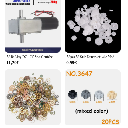
5840-31zy DC 12V Volt Getriebe motor Doppel welle lang 33mm Rückwärts getriebe alle Metall zahnräder 12-100 U/min Drehzahl motor 24V Motor Gleichstrom
58pcs 58 Stile Kunststoff alle Modul 05 Roboter teile Untersetzung getriebe Zahnräder wsfs Zahnräder DIY Motor getriebe Zubehör
11,29€
0,99€