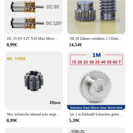
DC 3V/6V/12V N20 Mini Micro Metallgetriebemotor mit Zahnrad DC-Motoren 15/30/50/60/100/200/300/500/1000RPM
1M 20 Zähnen verhältnis 1:5 Elektrische Motoren stahl Wurm Getriebe Stange Set wurm getriebe loch 6 8 10mm, stange loch 8 10mm
0,99€
14,54€
Moc technische zahnrad achs ziegel teile schnecken gestell verbinder zug wagen kran modell leduo 92693 3743 62821 montiert partikel
1pc 1 m Edelstahl Schnecken getriebe Drehzahl verhältnis 15/20/25/30/35/40/50/60 1 Modul Turbine Schnecken getriebe Teile
0,99€
5,39€