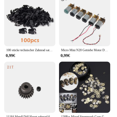
100 stücke technischer Zahnrad satz Glieder kette Ziegel Zahnräder Satz Teile 3711 14696 10928 94925 3648 3649 für Moc Bausteine Zug spielzeug
Micro Mini N20 Getriebe Motor DC 3V -6V 5V 28RPM 60RPM 110RPM 300RPM Langsam Geschwindigkeit Voll Metall Getriebe Minderer Elektrische Motor DIY Spielzeug
0,99€
0,99€
11184 Metall Diff Haupt zahnrad 64t Motor ritzel 17t 21t 26t 29t für LKW rc Teile hsp himoto amax redcat
120Pcs Mixed Steampunk Cogs Getriebe Uhr Charme UV Rahmen Harz Schmuck Füllungen DIY Nagel dekorationen