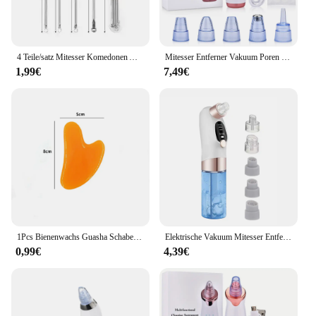
4 Teile/satz Mitesser Komedonen Akne Pickel Belmish Extractor Vakuum Mitesser Entferner Werkzeug Löffel Rose Gold Für Gesicht Hautpflege Werkzeug
Mitesser Entferner Vakuum Poren Reiniger Gesicht Reinigung Pinsel Ance Pickel Schwarze Punkte Spot Extractor Nano Gesichts Sprayer Dampfer
1,99€
7,49€
1Pcs Bienenwachs Guasha Schaben Massage Schaber Gesicht Massager Akupunktur Gua Sha Bord Akupunkturpunkt Gesicht Augen Pflege SPA Massage Werkzeug
Elektrische Vakuum Mitesser Entferner Blase Wasser Zyklus Gesicht Abgestorbene Haut Akne Poren Reinigung Saug Mitesser Entfernung Instrument
0,99€
4,39€