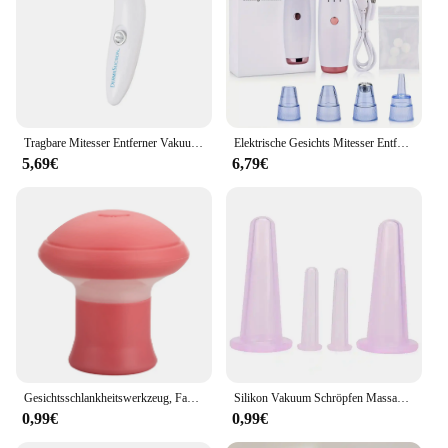
Tragbare Mitesser Entferner Vakuum Saug Akne Poren Reiniger Elektrische Gesicht Poren Reinigung Schönheit Instrument Gerät Geburtstag Geschenk
Elektrische Gesichts Mitesser Entferner Vakuum Poren Reiniger Akne Reiniger Schwarze Flecken Entfernung Gesicht Nase Tiefen Reinigung Werkzeuge
5,69€
6,79€
Gesichtsschlankheitswerkzeug, Facelift, hautstraffendes V-förmiges Doppelkinn-Übungsinstrument für Frauen, heben Sie die Haut an, schlankes und getöntes Gesicht
Silikon Vakuum Schröpfen Massage Gläser Anti Cellulite Massage Gesichts Saugnäpfe Gesicht Hals Lift Haut Schaben Guasha Anti Falten
0,99€
0,99€