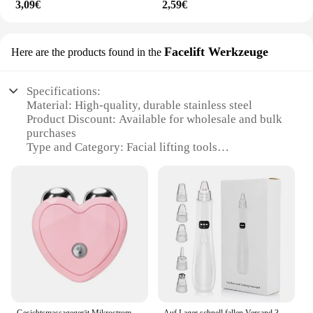
3,09€
2,59€
Facelift Werkzeuge
Here are the products found in the
Specifications:
Material: High-quality, durable stainless steel
Product Discount: Available for wholesale and bulk
purchases
Type and Category: Facial lifting tools
Design and Style: Ergonomic, sleek design for easy
handling
Usage and Purpose: Professional-grade for salon
and spa use
Performance and Property: Advanced features for
precise contouring and lifting
Parts and Accessories: Comprehensive sets with
multiple tools for versatile use
Features:
**Advanced Facial Contouring**
Gesichtsmassagegerät Mikrostrom EMS Facelifting Maschine Roller Hautstraffung Verjüngung Schönheit Aufladen Gesichts Anti Falten
Auf Lager schnell fallen Versand 3 Saug-Modus Gesichts reinigung Schönheit Maschine abgestorbene Haut Entferner Gesicht Vakuum Mitesser Entfernung Haut