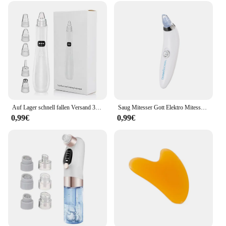
complexions, this device is designed to be gentle
yet effective. Its lightweight and portable design
make it a convenient addition to your daily routine,
ensuring that you can maintain your skin's health
and beauty wherever you are. With its high-quality
materials and robust performance, this gesicht
maschine set is not only a valuable addition to your
beauty arsenal but also a testament to the
commitment to excellence in skin care.
Auf Lager schnell fallen Versand 3 Saug-Modus Gesichts reinigung Schönheit Maschine abgestorbene Haut Entferner Gesicht Vakuum Mitesser Entfernung Haut
Saug Mitesser Gott Elektro Mitesser Instrument gehen Mitesser Gesicht Pore Reinigung Schönheits instrument
0,99€
0,99€