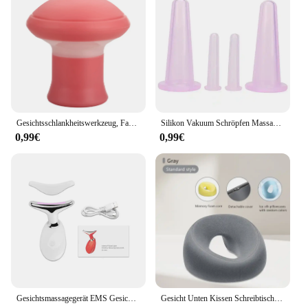
Gesichtsschlankheitswerkzeug, Facelift, hautstraffendes V-förmiges Doppelkinn-Übungsinstrument für Frauen, heben Sie die Haut an, schlankes und getöntes Gesicht
Silikon Vakuum Schröpfen Massage Gläser Anti Cellulite Massage Gesichts Saugnäpfe Gesicht Hals Lift Haut Schaben Guasha Anti Falten
0,99€
0,99€
Gesichtsmassagegerät EMS Gesichts Mikrostrom Anti-Aging Gesichtsmassage Hals Facelifting Massagegerät Hautstraffung Facelift Geräte USB
Gesicht Unten Kissen Schreibtisch Nickerchen Kissen Anfällig Ruhen Komfort Memory Foam Ergonomie Hause Massage Kopfstütze für Schönheit Salon