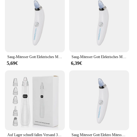
Saug-Mitesser Gott Elektrisches Mitesser-Instrument Go Mitesser Gesicht Porenreinigung Schönheitsinstrument
Saug-Mitesser Gott Elektrisches Mitesser-Instrument Go Mitesser Gesicht Porenreinigung Schönheitsinstrument
5,69€
6,39€
Auf Lager schnell fallen Versand 3 Saug-Modus Gesichts reinigung Schönheit Maschine abgestorbene Haut Entferner Gesicht Vakuum Mitesser Entfernung Haut
Saug Mitesser Gott Elektro Mitesser Instrument gehen Mitesser Gesicht Pore Reinigung Schönheits instrument