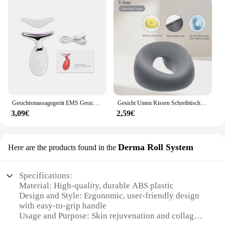
Gesichtsmassagegerät EMS Gesichts Mikrostrom Anti-Aging Gesichtsmassage Hals Facelifting Massagegerät Hautstraffung Facelift Geräte USB
Gesicht Unten Kissen Schreibtisch Nickerchen Kissen Anfällig Ruhen Komfort Memory Foam Ergonomie Hause Massage Kopfstütze für Schönheit Salon
3,09€
2,59€
Derma Roll System
Here are the products found in the
Specifications:
Material: High-quality, durable ABS plastic
Design and Style: Ergonomic, user-friendly design
with easy-to-grip handle
Usage and Purpose: Skin rejuvenation and collagen