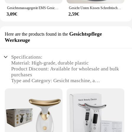
Gesichtsmassagegerät EMS Gesichts Mikrostrom Anti-Aging Gesichtsmassage Hals Facelifting Massagegerät Hautstraffung Facelift Geräte USB
Gesicht Unten Kissen Schreibtisch Nickerchen Kissen Anfällig Ruhen Komfort Memory Foam Ergonomie Hause Massage Kopfstütze für Schönheit Salon
3,09€
2,59€
Gesichtspflege
Here are the products found in the
Werkzeuge
Specifications:
Material: High-grade, durable plastic
Product Discount: Available for wholesale and bulk
purchases
Type and Category: Gesicht maschine, a
comprehensive facial care toolkit
Design and Style: Sleek, modern design with user-
friendly features
Usage and Purpose: Designed for professional and
home use, catering to a wide range of facial care
needs
Performance and Property: Efficient and effective in
delivering salon-quality results