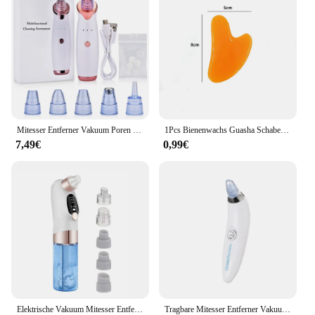
Mitesser Entferner Vakuum Poren Reiniger Gesicht Reinigung Pinsel Ance Pickel Schwarze Punkte Spot Extractor Nano Gesichts Sprayer Dampfer
1Pcs Bienenwachs Guasha Schaben Massage Schaber Gesicht Massager Akupunktur Gua Sha Bord Akupunkturpunkt Gesicht Augen Pflege SPA Massage Werkzeug
7,49€
0,99€
Elektrische Vakuum Mitesser Entferner Blase Wasser Zyklus Gesicht Abgestorbene Haut Akne Poren Reinigung Saug Mitesser Entfernung Instrument
Tragbare Mitesser Entferner Vakuum Saug Akne Poren Reiniger Elektrische Gesicht Poren Reinigung Schönheit Instrument Gerät Geburtstag Geschenk