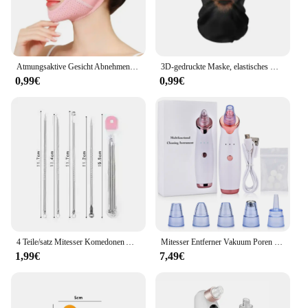
Atmungsaktive Gesicht Abnehmen Verband Frauen Kinn Wange Lift Up Gürtel V Linie Gesicht Shaper Gesichts Massage Strap Hautpflege Schönheit Werkzeuge
3D-gedruckte Maske, elastisches Netz, Vollgesichtsmaske für Männer und Frauen, Cosplay, Kopfbedeckung, Neuheitszubehör, knifflige Kapuze, Party, Cosplay-Requisiten
0,99€
0,99€
4 Teile/satz Mitesser Komedonen Akne Pickel Belmish Extractor Vakuum Mitesser Entferner Werkzeug Löffel Rose Gold Für Gesicht Hautpflege Werkzeug
Mitesser Entferner Vakuum Poren Reiniger Gesicht Reinigung Pinsel Ance Pickel Schwarze Punkte Spot Extractor Nano Gesichts Sprayer Dampfer
1,99€
7,49€