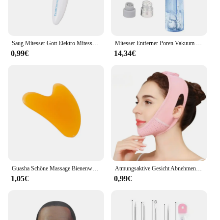
Saug Mitesser Gott Elektro Mitesser Instrument gehen Mitesser Gesicht Pore Reinigung Schönheits instrument
Mitesser Entferner Poren Vakuum Gesichtsreiniger Elektrische Pickel Akne Mitesser Entfernung USB Aufladbare Wasser Zyklus Black Dot Entfernen
0,99€
14,34€
Guasha Schöne Massage Bienenwachs Schaben Massage Schaber Gesicht Massagegerät Akupunktur Gua Sha Auge Gesicht Bord SPA Massage Werkzeug
Atmungsaktive Gesicht Abnehmen Verband Frauen Kinn Wange Lift Up Gürtel V Linie Gesicht Shaper Gesichts Massage Strap Hautpflege Schönheit Werkzeuge
1,05€
0,99€