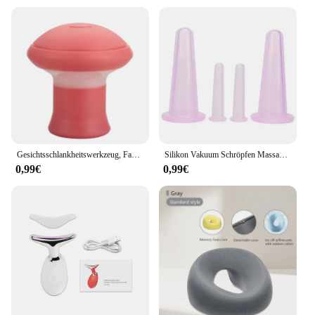
Gesichtsschlankheitswerkzeug, Facelift, hautstraffendes V-förmiges Doppelkinn-Übungsinstrument für Frauen, heben Sie die Haut an, schlankes und getöntes Gesicht
Silikon Vakuum Schröpfen Massage Gläser Anti Cellulite Massage Gesichts Saugnäpfe Gesicht Hals Lift Haut Schaben Guasha Anti Falten
0,99€
0,99€