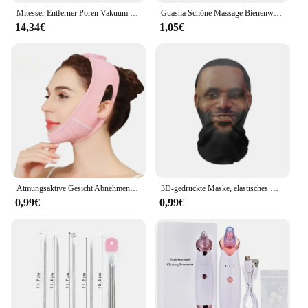
Mitesser Entferner Poren Vakuum Gesichtsreiniger Elektrische Pickel Akne Mitesser Entfernung USB Aufladbare Wasser Zyklus Black Dot Entfernen
Guasha Schöne Massage Bienenwachs Schaben Massage Schaber Gesicht Massagegerät Akupunktur Gua Sha Auge Gesicht Bord SPA Massage Werkzeug
14,34€
1,05€
Atmungsaktive Gesicht Abnehmen Verband Frauen Kinn Wange Lift Up Gürtel V Linie Gesicht Shaper Gesichts Massage Strap Hautpflege Schönheit Werkzeuge
3D-gedruckte Maske, elastisches Netz, Vollgesichtsmaske für Männer und Frauen, Cosplay, Kopfbedeckung, Neuheitszubehör, knifflige Kapuze, Party, Cosplay-Requisiten
0,99€
0,99€