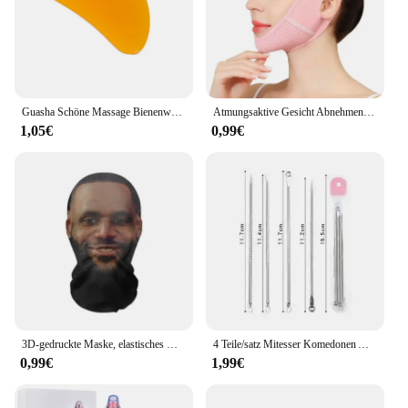
Guasha Schöne Massage Bienenwachs Schaben Massage Schaber Gesicht Massagegerät Akupunktur Gua Sha Auge Gesicht Bord SPA Massage Werkzeug
Atmungsaktive Gesicht Abnehmen Verband Frauen Kinn Wange Lift Up Gürtel V Linie Gesicht Shaper Gesichts Massage Strap Hautpflege Schönheit Werkzeuge
1,05€
0,99€
3D-gedruckte Maske, elastisches Netz, Vollgesichtsmaske für Männer und Frauen, Cosplay, Kopfbedeckung, Neuheitszubehör, knifflige Kapuze, Party, Cosplay-Requisiten
4 Teile/satz Mitesser Komedonen Akne Pickel Belmish Extractor Vakuum Mitesser Entferner Werkzeug Löffel Rose Gold Für Gesicht Hautpflege Werkzeug
0,99€
1,99€