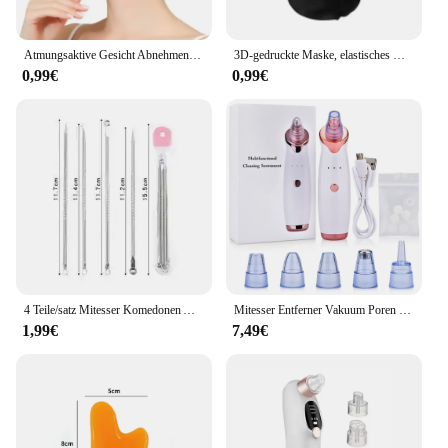
Atmungsaktive Gesicht Abnehmen Verband Frauen Kinn Wange Lift Up Gürtel V Linie Gesicht Shaper Gesichts Massage Strap Hautpflege Schönheit Werkzeuge
3D-gedruckte Maske, elastisches Netz, Vollgesichtsmaske für Männer und Frauen, Cosplay, Kopfbedeckung, Neuheitszubehör, knifflige Kapuze, Party, Cosplay-Requisiten
0,99€
0,99€
4 Teile/satz Mitesser Komedonen Akne Pickel Belmish Extractor Vakuum Mitesser Entferner Werkzeug Löffel Rose Gold Für Gesicht Hautpflege Werkzeug
Mitesser Entferner Vakuum Poren Reiniger Gesicht Reinigung Pinsel Ance Pickel Schwarze Punkte Spot Extractor Nano Gesichts Sprayer Dampfer
1,99€
7,49€