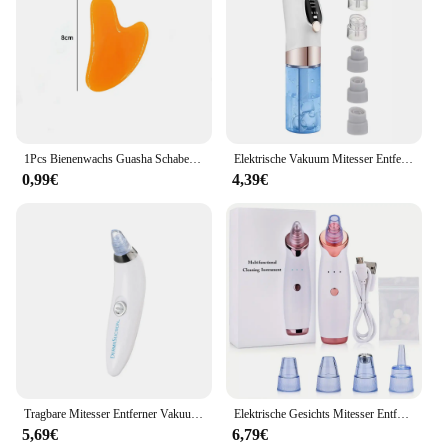
1Pcs Bienenwachs Guasha Schaben Massage Schaber Gesicht Massager Akupunktur Gua Sha Bord Akupunkturpunkt Gesicht Augen Pflege SPA Massage Werkzeug
Elektrische Vakuum Mitesser Entferner Blase Wasser Zyklus Gesicht Abgestorbene Haut Akne Poren Reinigung Saug Mitesser Entfernung Instrument
0,99€
4,39€
Tragbare Mitesser Entferner Vakuum Saug Akne Poren Reiniger Elektrische Gesicht Poren Reinigung Schönheit Instrument Gerät Geburtstag Geschenk
Elektrische Gesichts Mitesser Entferner Vakuum Poren Reiniger Akne Reiniger Schwarze Flecken Entfernung Gesicht Nase Tiefen Reinigung Werkzeuge
5,69€
6,79€