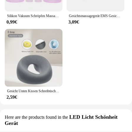
Silikon Vakuum Schröpfen Massage Gläser Anti Cellulite Massage Gesichts Saugnäpfe Gesicht Hals Lift Haut Schaben Guasha Anti Falten
Gesichtsmassagegerät EMS Gesichts Mikrostrom Anti-Aging Gesichtsmassage Hals Facelifting Massagegerät Hautstraffung Facelift Geräte USB
0,99€
3,09€
Gesicht Unten Kissen Schreibtisch Nickerchen Kissen Anfällig Ruhen Komfort Memory Foam Ergonomie Hause Massage Kopfstütze für Schönheit Salon
2,59€
LED Licht Schönheit
Here are the products found in the
Gerät