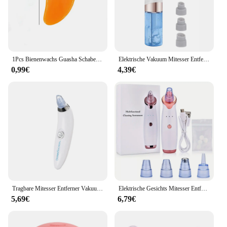
1Pcs Bienenwachs Guasha Schaben Massage Schaber Gesicht Massager Akupunktur Gua Sha Bord Akupunkturpunkt Gesicht Augen Pflege SPA Massage Werkzeug
Elektrische Vakuum Mitesser Entferner Blase Wasser Zyklus Gesicht Abgestorbene Haut Akne Poren Reinigung Saug Mitesser Entfernung Instrument
0,99€
4,39€
Tragbare Mitesser Entferner Vakuum Saug Akne Poren Reiniger Elektrische Gesicht Poren Reinigung Schönheit Instrument Gerät Geburtstag Geschenk
Elektrische Gesichts Mitesser Entferner Vakuum Poren Reiniger Akne Reiniger Schwarze Flecken Entfernung Gesicht Nase Tiefen Reinigung Werkzeuge
5,69€
6,79€