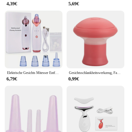
4,39€
5,69€
Elektrische Gesichts Mitesser Entferner Vakuum Poren Reiniger Akne Reiniger Schwarze Flecken Entfernung Gesicht Nase Tiefen Reinigung Werkzeuge
Gesichtsschlankheitswerkzeug, Facelift, hautstraffendes V-förmiges Doppelkinn-Übungsinstrument für Frauen, heben Sie die Haut an, schlankes und getöntes Gesicht
6,79€
0,99€