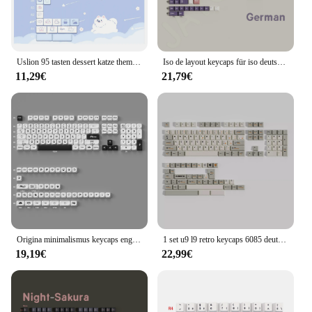
Uslion 95 tasten dessert katze thema keycaps moa profil pbt schlüssel kappen kit für 61/64/68/84/75/87keys gmk67 spiele mechanische tastatur
Iso de layout keycaps für iso deutsch mechanische tastatur kirsch profil pbt farbstoff sub keycap rot samurai blau sakura nacht sakura
11,29€
21,79€
Origina minimalismus keycaps englisch deutsch schwarz weiß moa profil pbt keycaps set für mechanische tastatur fit büro tippen
1 set u9 l9 retro keycaps 6085 deutsch französisch azerty irisch koreanisch raum kadett hebräisch katakana hiragana schlüssel kappen split space bars
19,19€
22,99€