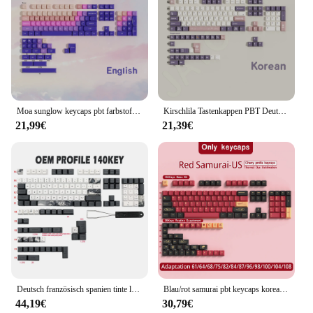
Moa sunglow keycaps pbt farbstoff-sub deutsche spanische grammatik englisch koreanisch für mechanische tastaturen 7u space alice hi75
Kirschlila Tastenkappen PBT Deutsch Spanisch Arabisch Französisch Koreanisch Thai Dye-Sub Big Set Tastenkappen MX-Schalter für Wooting Switch 75
21,99€
21,39€
Deutsch französisch spanien tinte lotus pbt keycap oem profil farbstoff sub keycaps für gk61 rk61 68 qwertz azerty mx tastatur schlüssel kappen
Blau/rot samurai pbt keycaps koreanisch/deutsch/spanisch/französisch/japanisch/russisch keycap kirsch profil für gmk iso layout 7u space
44,19€
30,79€