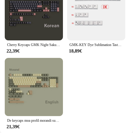
Cherry Keycaps GMK Night Sakura Deutsch Französisch Japanisch Spanisch ISO-Layout für mechanische Tastatur Mx Switch
GMK-KEY Dye Sublimation Tastenkappen Kirschprofil Deutsch Französisch Italienisch Spanien UK ISO Tastenkappe für TKL dz60 96 GMMK Tastatur-Tastenkappe
22,39€
18,89€
De keycaps moa profil morandi sunglow 5-seitiger farbstoff sub pbt deutsche tastatur tasten kappen für mx switch mechanische tastatur iso layout
21,39€