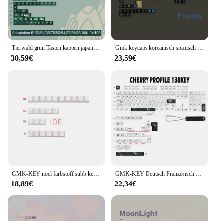
Tierwald grün Tasten kappen japanisch/koreanisch/deutsch/spanisch/französisch Tasten kappe ISO Layout Kirsch profil für gmk benutzer definierte mechanische Schlüssel
Gmk keycaps koreanisch spanisch pbt kirsch profil blau rot samurai großer satz schlüssel kappen französisch deutsch arabisch russisch japanisch schlüssel kappen
30,59€
23,59€
GMK-KEY noel farbstoff subb keycaps pbt kirsch profil deutsch französisch italienisch spanien uk iso tasten kappen für tkl gk61 96 gmmk mx tastatur
GMK-KEY Deutsch Französisch Spanien ISO Outer Space Dye Sub Tastenkappen Dickes PBT Kirschprofil Tastenkappen-Set für QWERTZ AZERTY GMMK MX Keyboa
18,89€
22,34€