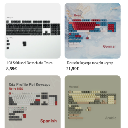
108 Schlüssel Deutsch abs Tasten kappen Licht durchlässigkeit OEM Profil/Layout für Kirsche mx Achse mechanische Tastatur
Deutsche keycaps moa pbt keycap 5-seitige farbstoff sublimation de key caps für cherry mx switch mechanische tastatur iso layout tastatur
8,59€
21,59€