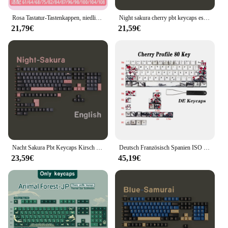
Rosa Tastatur-Tastenkappen, niedliche Tastenkappen, XDA-Höhen-Tastenkappen, mechanisches Tastatur-Zubehör für Büro und Zuhause, Koreanisch, Deutsch, Spanisch
Night sakura cherry pbt keycaps espanish französisch deutsch koreanisch englisch arabisch russisch für mx switch mechanische tastatur spiele iso
21,79€
21,59€
Nacht Sakura Pbt Keycaps Kirsch profil Japanisch Koreanisch Russisch Deutsch Spanisch Arabisch Französisch Big Set Key Caps für MX-Schalter
Deutsch Französisch Spanien ISO Dye Sub Keycaps Pflaumen blüte 80 Tasten Kirsch profil Keycap für Qwertz Azerty 61 64 67 68 Tastatur tasten
23,59€
45,19€