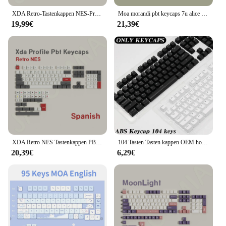
XDA Retro-Tastenkappen NES-Profil PBT-Material Dye-Sub ISO ANSI-Layout Koreanisch Brasilien Deutsch Spanisch Tastenkappen Individuell für Wooting
Moa morandi pbt keycaps 7u alice layout raumtasten großer satz schlüssel kappen ansi russisch koreanisch iso spanisch deutsch französisch abnt2 brasilien
19,99€
21,39€
XDA Retro NES Tastenkappen PBT-Material Dye-Sub ISO ANSI-Layout Koreanisch Brasilien Deutsch Spanisch Big Set Tastenkappen für Wooting Switch 75
104 Tasten Tasten kappen OEM hoch RGB Hintergrund beleuchtung mechanische Tastatur Tasten kappe Spanisch Arabisch Russisch Französisch Koreanisch Deutsch Thai Portugiesisch
20,39€
6,29€