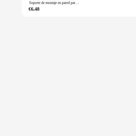
Soporte de montaje en pared para cámara de seguridad pequeña, soporte de cámara de vigilancia acrílico, estante autoadhesivo para altavoces, monitores de bebé
€6.48