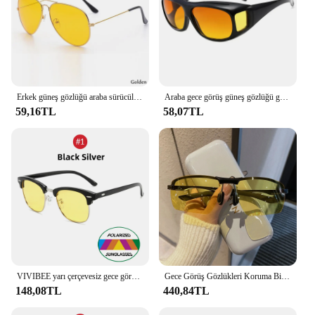
Erkek güneş gözlüğü araba sürücüleri gece görüş gözlüğü parlama önleyici sarı güneş gözlüğü kadın sürüş gözlükleri oto aksesuarları
Araba gece görüş güneş gözlüğü güvenlik sürüş gözlük gece sürüş gözlükleri Unisex güneş gözlüğü UV koruma sürüş güneş gözlüğü
59,16TL
58,07TL
VIVIBEE yarı çerçevesiz gece görüş gözlük sürüş erkekler için sarı polarize Lens gözlük klasik kare sürüş kadın gözlük
Gece Görüş Gözlükleri Koruma Binicilik Sporları Yeni Erkek Polarize Güneş Gözlüğü Sürücü Sürüş
148,08TL
440,84TL