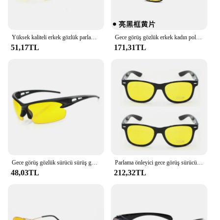
Yüksek kaliteli erkek gözlük parlama önleyici güneş gözlüğü gözlük gözlük gece görüş gözlüğü sürücü gözlük sürme sürüş gözlükleri
Gece görüş gözlük erkek kadın polarize güneş gözlüğü sarı Lens parlama önleyici gözlüğü gece sürüş güneş gözlüğü UV400 gözlük
51,17TL
171,31TL
Gece görüş gözlük sürücü sürüş gözlükleri spor güneş gözlüğü kadın erkek bisiklet gözlük sarı güneş gözlüğü Gafas De Sol
Parlama önleyici gece görüş sürücü gözlük gece sürüş gelişmiş ışık gözlük moda güneş gözlükleri gözlük araba aksesuarları
48,03TL
212,32TL