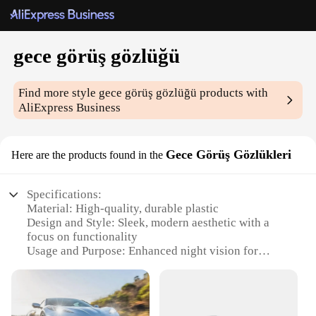
gece görüş gözlüğü
Find more style
gece görüş gözlüğü
products with
AliExpress Business
Gece Görüş Gözlükleri
Here are the products found in the
Specifications:
Material: High-quality, durable plastic
Design and Style: Sleek, modern aesthetic with a
focus on functionality
Usage and Purpose: Enhanced night vision for
various activities
Typical Adaptive Scenario: Ideal for outdoor
adventures, night driving, or low-light conditions
Shape or Size or Weight or Quantity: Lightweight