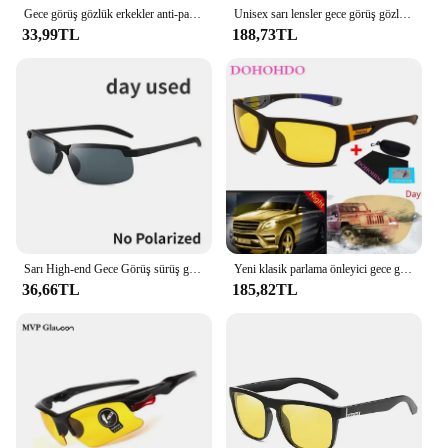
Gece görüş gözlük erkekler anti-parlama sürüş yarım çerçeve güneş gözlüğü sürücü açık spor gözlük kadınlar için gündüz ve gece gözlük
Unisex sarı lensler gece görüş gözlüğü sürüş gözlükleri
33,99TL
188,73TL
Sarı High-end Gece Görüş sürüş gözlükleri Polarize Olmayan UV Güneş Gözlüğü PC Ultralight Sürücü Ayna Açık Sürüş Gözlüğü Erkekler
Yeni klasik parlama önleyici gece görüş gözlüğü erkek kadın polarize sarı Lens güneş gözlüğü gece sürüş gözlükleri UV400 Oculos Hombre
36,66TL
185,82TL