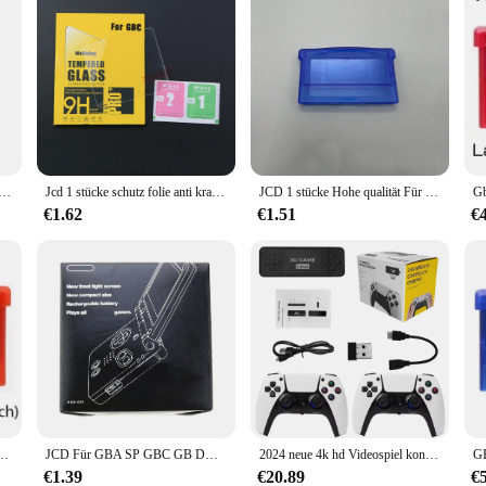
boy gbc/gba/gbp Konsole Host Seal Aufkleber für Gameboy Advance sp gba sp us jp Version Label Aufkleber
Jcd 1 stücke schutz folie anti kratz gehärtetes glas schutz für gameboy gb gba gbc gbp gba sp spiel konsole bildschirm schutz
JCD 1 stücke Hohe qualität Für GBA Spiel Schutzhülle Patrone Shell Fall Für Gameboy Advance Lagerung Karte Box
€1.62
€1.51
€
lenkarte Pokemon Smaragd – Feuerrote Rubin – glänzendes Etikett in deutsche Sprache
JCD Für GBA SP GBC GB DMG Spielkonsole Neue Verpackung Box Karton Für Gameboy Advance/Farbe Neue Verpackung schützen Box
2024 neue 4k hd Videospiel konsole 2,4g doppelter drahtloser Controller für ps1/fc/gba klassische Retro-TV-Spiele konsole Spiele Stick
€1.39
€20.89
€