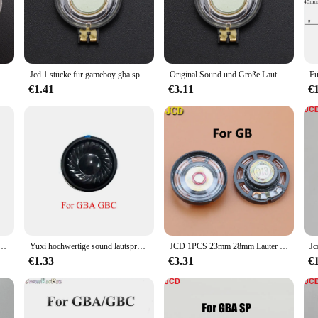
es or enjoying the latest audiobooks, the gba sp speaker set promises to deliver 
f complex installations, the gba sp speaker set is the perfect solution. It comes
ensuring a seamless integration that won't compromise the device's original fo
1 stücke hochwertig für gba sp gameboy advance sp ersatz lautsprecher spiel zubehör
Jcd 1 stücke für gameboy gba sp gont roller horn eingebauter Echolot Host Gaming hochwertige lauter Lautsprecher Zubehör Ersatz
Original Sound und Größe Lautsprecher Zubehör ersetzen für Gameboy gba sp hochwertige Lautsprecher gba sp Lautsprecher Spiel zubehör
ance their gaming setup without sacrificing authenticity.
€1.41
€3.11
€
to preserve the originality of your GBA SP, the gba sp speaker set is a versatil
ing it a reliable choice for both personal and commercial settings. The set's des
 availability, it's an excellent choice for vendors and suppliers looking to offe
Lautsprecher für Gameboy Audio-Lautsprecher Advance SP für GBA SP Spielkonsolen-Lautsprecher
Yuxi hochwertige sound lautsprecher für gameboy gb dmg für gbp gbc gba sp innen lautsprecher lautsprecher
JCD 1PCS 23mm 28mm Lauter Lautsprecher Für GB GBC GBA GBP Für GBA SP Lautsprecher
€1.33
€3.31
€