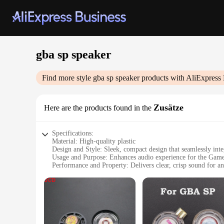
gba sp speaker
Find more style
gba sp speaker
products with AliExpress 
Zusätze
Here are the products found in the
Specifications:
Material: High-quality plastic
Design and Style: Sleek, compact design that seamlessly in
Usage and Purpose: Enhances audio experience for the Ga
Performance and Property: Delivers clear, crisp sound for 
Parts and Accessories: Comes as a set, ready to install
Applicable People: Ideal for retro gaming enthusiasts and col
Features:
**Unmatched Audio Quality**
Step into the world of retro gaming with the gba sp speaker 
aesthetically pleasing but also engineered to withstand the r