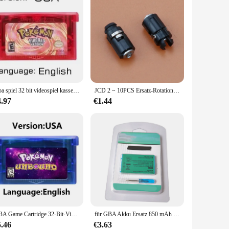
Gba spiel 32 bit videospiel kassette konsolen karte pokemon smaragd rubin firered blattgrüner saphir mehrsprachig für gba/nds
JCD 2 ~ 10PCS Ersatz-Rotationswellen-Scharnier für Gameboy Advance GBA SP Konsolensystem Ersetzen Sie die Achse
4.97
€1.44
GBA Game Cartridge 32-Bit-Videospielkonsolenkarte Pokemon Series Crown Clover Unbound Quetzal Glazed Gaia
für GBA Akku Ersatz 850 mAh Lithium-Ionen-Akku mit Schraubendreher für GBA SP Spielekonsolen 3,7 V für GBA Akku
5.46
€3.63