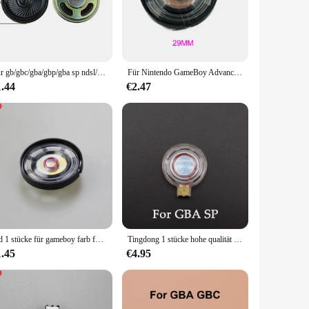
clear, crisp sound that will transport you to the heart of the
 as a complete set, ready to install right out of the box.
rm factor. This makes it an ideal choice for both
Für gb/gbc/gba/gbp/gba sp ndsl/ndsi Lautsprecher Ersatz für Gameboy Color Advance Lautsprecher Spiel zubehör
Für Nintendo GameBoy Advance & Color Ersatzlautsprecher für GBA SP GBC GBC DMG -01 Lautsprecher
1.44
€2.47
e addition to your gaming arsenal. Its durable construction
ign not only enhances the audio experience but also adds a
r a high-quality, affordable upgrade to their customers.
Jcd 1 stücke für gameboy farb fortschritt innen lautsprecher für gb gbc gba gbp gba sp lautsprecher spiel ersatz zubehör
Tingdong 1 stücke hohe qualität lautsprecher für gameboy gba gbc gbp gba sp und klassische gb dmg spiele naissance
1.45
€4.95