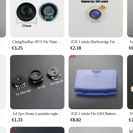
oundlautsprecher für Gameboy ADVANCE SP GBASP
ChengHaoRan 1PCS Für Nintend GameBoy Farbe Voraus Ersatz Lautsprecher Für GBA SP GBC Lautsprecher für GB
JCD 1 stücke Hochwertige Für GBA SP Gameboy Advance SP Ersatz Lautsprecher Spiel Zubehör
€3.25
€2.18
€
r gameboy farb fortschritt gba sp gbc gb lautsprecher eingebauter lautsprecher für ds lite dsl ndsl ndsi xl
Jcd 5pcs Ersatz-Lautstärke regler für Game Boy gb gba gbc gba sp Motherboard-Potentiometer
JCD 1 stücke Für GBA Batterie Abdeckung Deckel Tür Ersatz Für GBA Zurück Tür Fall Für Gameboy GBA Advance Konsole fall Abdeckung
€1.33
€0.82
€