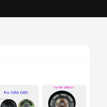
afted from durable plastic, these speakers are not only
nto the GBA SP, enhancing the device's functionality without