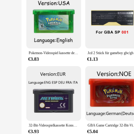
Pokemon-Videospiel kassette der gba-Serie, 32-Bit-Konsolenkarte, Smaragd, Rubin, grüner Blatts aphir, mehrsprachig
Jcd 2 Stück für game
€3.83
€1.13
32-Bit-Videospielkassette Konsolen karte Metro id Serie gba Spiel Fusion Zero Mission für gba/nds/usa/eur Version
GBA Game Cartridge 32-Bit-Videospielkonso
€3.93
€5.04