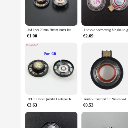
adding bulk. Whether you're playing your favorite classic gam
action.
**Ease of Installation and Compatibility**
For those looking to upgrade their GBA SP without the hassle o
The speakers are designed to be compatible with the GBA SP, 
Jcd 1pcs 23mm 28mm lauter lautsprecher für gameboy color advement gbc gba für gameboy advance sp gba sp lautsprecher
professional vendors and individual collectors looking to enh
€1.00
€2.69
**Versatile Use and Durability**
Whether you're a seasoned retro gamer or a collector looking 
ensures that it can withstand the rigors of frequent use, mak
touch of nostalgia to your gaming sessions. With its wholesale
2PCS Hohe Qualität Lautsprecher Für GB GBP GBC GBA SP Lautsprecher Ersatz Für Gameboy Farbe Advance Spiel Zubehör
Audio-Ersatzteil für Nintendo-
€3.63
€0.53