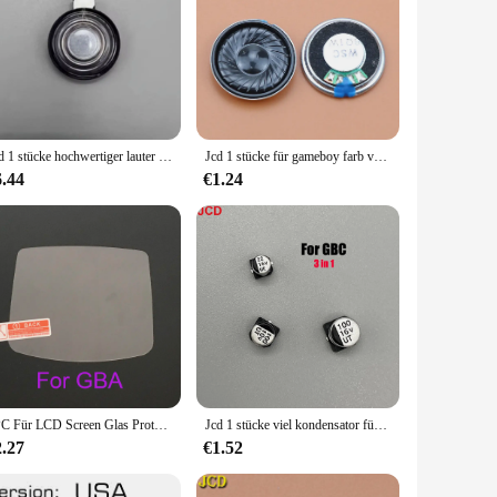
Jcd 1 stücke hochwertiger lauter lautsprecher für gameboy advance sp für gba sp horn eingebauter sounder host zubehör spiel ersatz
Jcd 1 stücke für gameboy farb voraus ersatz lautsprecher für gba sp gbc gb gbp lautsprecher
6.44
€1.24
1PC Für LCD Screen Glas Protector Schutz Film Für Gameboy Farbe Für GBA GBA SP GBC GB GBP Für gameboy Advance Spielkonsole
Jcd 1 stücke viel kondensator für gba gbp gbc für gameboy pock et für gba gbc gbp farbe motherboard reparatur ersatz
2.27
€1.52