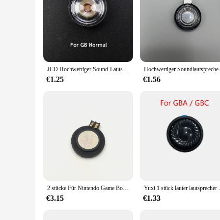
JCD Hochwertiger Sound-Lautsprecher für GB GBP GBC GBA SP Lautsprecher Ersatz für Gameboy Color Advance Spielzubehör
Hochwertiger S
€1.25
€1.56
2 stücke Für Nintendo Game Boy Advance SP DS Ersatz Lautsprecher Für GBA SP Lautsprecher
Yuxi 1 stück lauter lautsprecher fü
€3.15
€1.33