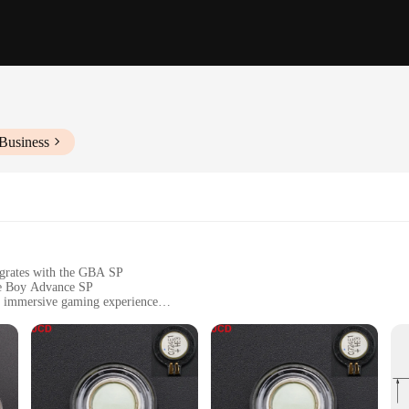
Business
tegrates with the GBA SP
me Boy Advance SP
an immersive gaming experience
lectors
set, designed to elevate your audio experience for the Game Boy Advance SP. Cr
igors of frequent use. The compact design ensures that the speakers fit snugly i