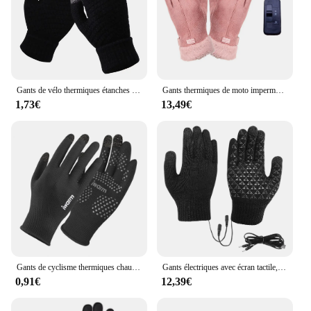
Gants de vélo thermiques étanches pour femme, mitaines de ski, chaud, sourire, froid, vent, extérieur, cyclisme, course à pied, hiver
Gants thermiques de moto imperméables rechargeables, gants chauffants, mitaines chaudes, moto métropolitaine, hiver, nouveau
1,73€
13,49€
Gants de cyclisme thermiques chauds pour écran tactile, mitaines de ski à doigts complets, anti-alde, sourire, hiver, nouveau, 2024
Gants électriques avec écran tactile, mitaines d'équitation en plein air, gants de ski métropolitains USB, randonnée, canadisme, camping
0,91€
12,39€