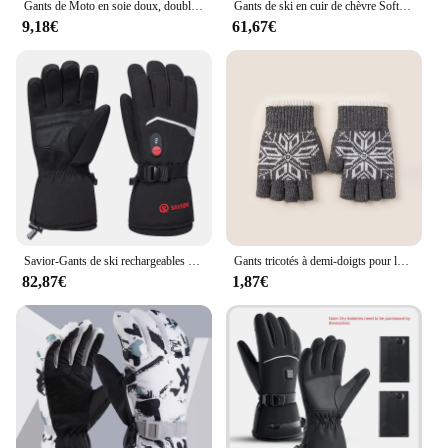
Gants de Moto en soie doux, doublure intérieure pour Moto, conduite de voiture, Sport, Motocross, noir, hiver, été
Gants de ski en cuir de chèvre Softshell coupe-vent imperméables et respirants, crabe à trois doigts, mitaines métropolitaines avec batterie aste, 2000mAh
9,18€
61,67€
Savior-Gants de ski rechargeables pour hommes et femmes, mitaines, batterie Eelcaccelerbattery, maintien au chaud, sports de plein air, hiver
Gants tricotés à demi-doigts pour le cyclisme, mitaines mignonnes, doigts ouverts, écran tactile, chaleur et froid, automne et hiver, 1 paire
82,87€
1,87€