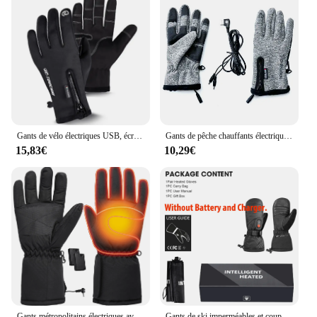
Gants de vélo électriques USB, écran tactile, chaud, antidérapant, métropolitain, hiver, Cycg
Gants de pêche chauffants électriques USB à 5 doigts, gants chauds, doigt nu tactile, répartiteur à emporter, cyclisme, chasse, hiver
15,83€
10,29€
Gants métropolitains électriques avec version batterie, chauffage rapide, gants de ski, chauffe-mains pour la chasse sur neige, le cyclisme et la conduite, hiver
Gants de ski imperméables et coupe-vent Savior Heat pour hommes et femmes, mitaines métropolitaines, garde au chaud, batterie