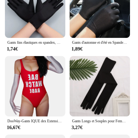
Gants fins élastiques en spandex, mitaines de printemps, cyclisme, conduite, protection solaire, noir et blanc, anterie et entraînement, automne et été
Gants d'automne et d'été en Spandex pour hommes et femmes, protection solaire, gants de conduite, noirs, blancs, fins, extensibles, danse serrée, bijoux blancs, nouvelle collection
1,74€
1,89€
DooWay-Gants IQUE dex Extensibles pour Femme, Nude Tan, Faux InjOpera, Long 60cm, Sun nights UV, Christmas Halloween Costume Cosplay
Gants Longs et Souples pour Femme, 1 Paire, Longueur Courte mn, Accessoires de ixCosplay, Patients de Mariage
16,67€
3,27€