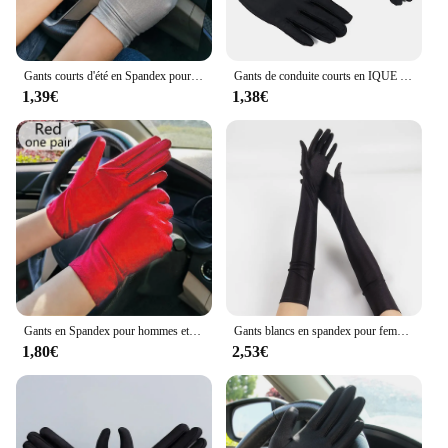
Gants courts d'été en Spandex pour femmes et hommes, fins et extensibles, Protection contre le soleil, pour la conduite et la danse
Gants de conduite courts en IQUE dex pour hommes et femmes, mitaines de performance sur scène, protection solaire, mince, commissionné, noir, blanc, 1 paire
1,39€
1,38€
Gants en Spandex pour hommes et femmes, 1 paire, protection solaire, noir, blanc, fin, extensible, couleur Pure, serré, bijoux blancs, printemps été
Gants blancs en spandex pour femmes, longs coudes de 52cm, protection contre les UV, costume de cosplay de mariage, soirée d'opéra, 1 pièce
1,80€
2,53€