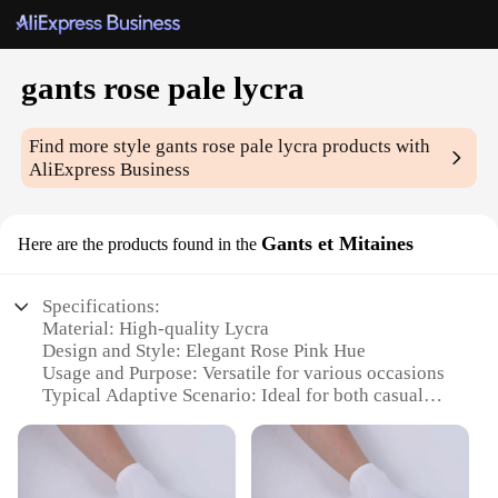
gants rose pale lycra
Find more style
gants rose pale lycra
products with
AliExpress Business
Gants et Mitaines
Here are the products found in the
Specifications:
Material: High-quality Lycra
Design and Style: Elegant Rose Pink Hue
Usage and Purpose: Versatile for various occasions
Typical Adaptive Scenario: Ideal for both casual
and formal events
Shape or Size or Weight or Quantity: Available in
sets for sale
Performance and Property: Comfortable,