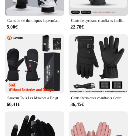
Gants de ski thermiques imperméables pour hommes et femmes, coton épais, coordonnants, chauds, équitation, extérieur, graffiti, cyclisme, hiver, 506
Gants de cyclisme chauffants intelligents, gants de sport froids, chauffage électrique, contrôle de la température, extérieur, moto, hiver
5,00€
22,78€
Sauveur Tous Les Mitaines à Doigts Gants Chauffants Téléphone Tactile Imperméable Coupe-Vent Batterie Gants De Ski Chauffants Électriques Hommes Femmes Thermiques
Gants thermiques chauffants électriques USB pour hommes et femmes, mitaines métropolitaines, imperméables, chauds, ski, moto, cyclisme, hiver
60,41€
36,45€