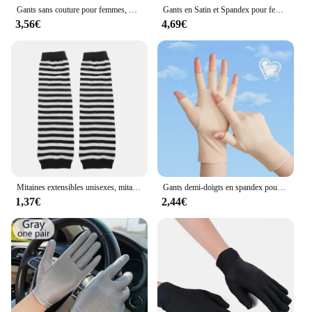
Gants sans couture pour femmes, manches de manchette, collants élastiques, mitaines longues transparentes, coude complet, nylon, soirée de mariage, 1 paire
Gants en Satin et Spandex pour femmes, tenue courte et fine, avec nœud en dentelle perlée, protection UV, pour cyclisme et conduite, K69
3,56€
4,69€
Mitaines extensibles unisexes, mitaines sans doigts, mitaines au crochet, mitaines demi-doigts, gants longs, savoir chaud
Gants demi-doigts en spandex pour femmes, moufles fines et respirantes, document solide commandé, anti-UV, conduite, cyclisme
1,37€
2,44€