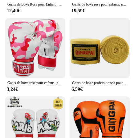
Gants de Boxe Rose pour Enfant, 6-12oz, Accessoire pour Entraînement Professionnel, Ring de Rotterdam, Muay Thai, MMA, RapBag, pour Femme et Fille
Gants de boxe rose pour enfants, anneau de Rotterdam pour l'entraînement, portable, sac de sable, sanda
12,49€
19,59€
Gants de boxe rose pour enfants, gants de boxe, entraînement, sac de sable, sport, gastronomie, MMA, Kick Box, cadeau pour enfants, déclinaison, offre spéciale, 1 paire
Gants de boxe professionnels pour enfants, 6oz, Muay Thai, mitaines de boxe pour enfants, enfants de 5 à 14 ans, garçons et filles, noir et rose, saut gratuit
3,24€
6,59€