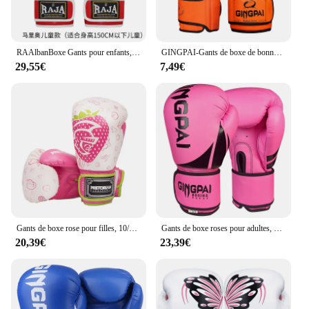
RAAlbanBoxe Gants pour enfants, PU Cartoon, Muay Thai, MMA, Sac de sable, Sparring, Garçon, Fille, Rose, Équipement d'entraînement, Mitaines, 4, 6oz, 4-12 ans
GINGPAI-Gants de boxe de bonne qualité pour adultes et enfants, mitaines de boxe MMA, sac de sable rose, entraînement thaïlandais Muay et gastronomie, grappin pour hommes et femmes
29,55€
7,49€
Gants de boxe rose pour filles, 10/12OZ, mitaines, sanda, muay-thaï, arts martiaux, équipement DEO
Gants de boxe roses pour adultes, de bonne qualité, muay thai luva de boxe, entraînement de combat pour femmes, gants de grappin MMA
20,39€
23,39€