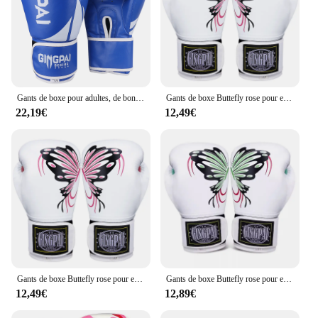
Gants de boxe pour adultes, de bonne qualité, rose et bleu, muay thai luva de boxe, entraînement de combat pour femmes, gants de frappe MMA
Gants de boxe Buttefly rose pour enfants et femmes, 6-12oz, mitaines de boxe déclinaison, entraînement isotPro, ring Rotterdam, Muay Thai, MMA, rapBag
22,19€
12,49€
Gants de boxe Buttefly rose pour enfants et femmes, 6-12oz, mitaines de boxe déclinaison, entraînement isotPro, ring Rotterdam, Muay Thai, MMA, rapBag
Gants de boxe Buttefly rose pour enfants et femmes, 6-12oz, mitaines de boxe déclinaison, entraînement isotPro, ring Rotterdam, Muay Thai, MMA, rapBag
12,49€
12,89€