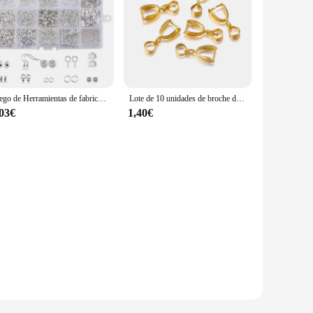
Juego de Herramientas de fabricación de joyas de aleación, espaciador de alambre de cobre, cuentas de engarce, ganchos para pendientes, suministros artesanales hechos A mano
Lote de 10 unidades de broche de Clip para colgante de semillas de melón, hebilla, Conector de cobre, cuentas de fianzas para collar DIY, suministros de joyería
,03€
1,40€