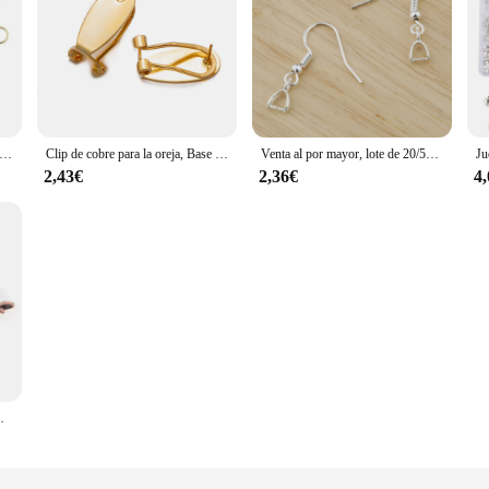
lated 12-20mm 10-20pcs/lot Copper Earring Hooks Wire Settings Base Earrings Hoops For DIY Jewelry Making Accessories
Clip de cobre para la oreja, Base de gancho para pendientes sin perforar, accesorios para la fabricación de joyas, 10 piezas, 9x20mm
Venta al por mayor, lote de 20/50 Uds., ganchos para pendientes de bola de cobre, oro y plata 925, Clip de alambre, accesorios para hacer joyas, conectores
2,43€
2,36€
4
es, 10 piezas, 11x18mm