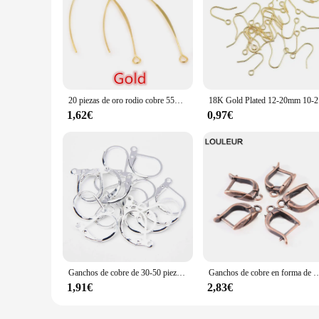
20 piezas de oro rodio cobre 55mm francés en forma de V ganchos para pendientes resultados gancho para la oreja ajustes de alambre Base para la fabricación de joyas
18K Gold P
1,62€
0,97€
Ganchos de cobre de 30-50 piezas para pendientes, ajuste de alambre, bronce, oro, plata, accesorios para hacer joyas
Ganchos de cobre en forma de U para pendient
1,91€
2,83€