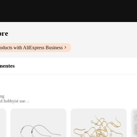
bre
oducts with AliExpress Business
nentes
ing
nd hobbyist use
es to suit different jewelry pieces