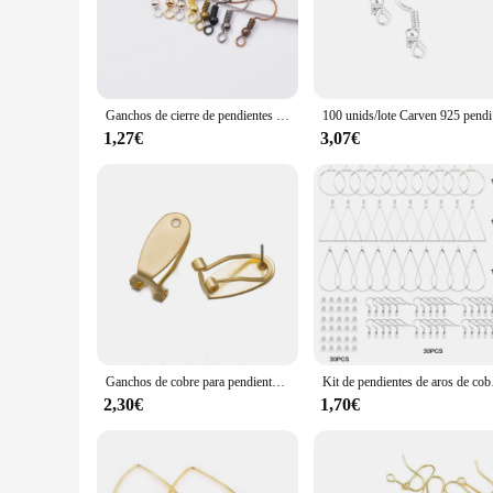
The gancho para bisuteria pendientes cobre is a testament to
pieces. Its sleek and modern design ensures that it blends se
earrings, necklaces, or bracelets, this hook's adaptability all
**Versatile and Convenient for Every Jewelry Maker**
The gancho para bisuteria pendientes cobre is not just a tool;
Ganchos de cierre de pendientes de plata, oro KC, alambre de oreja de cobre de rodio dorado, suministros de fabricación de joyas, pendientes artesanales de bricolaje, gran oferta
100 unids/
you craft. Whether you're working on a small, delicate penda
jewelry vendor, supplier, or hobbyist looking to elevate thei
1,27€
3,07€
**Built for the Long Haul**
Crafted for longevity, the gancho para bisuteria pendientes co
regular basis. The copper material ensures that the hook maint
built to last, providing you with consistent performance and r
Ganchos de cobre para pendientes, Clips de Base para bricolaje, sujetadores de tachuelas para oreja, accesorios para hacer joyas, suministros, materiales para encontrar, 10 unidades por lote
Kit de pendientes de aros de 
2,30€
1,70€