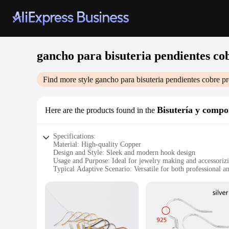
gancho para bisuteria pendientes co
Find more style
gancho para bisuteria pendientes cobre
pr
Bisutería y compo
Here are the products found in the
Specifications:
Material: High-quality Copper
Design and Style: Sleek and modern hook design
Usage and Purpose: Ideal for jewelry making and accessoriz
Typical Adaptive Scenario: Versatile for both professional a
Shape or Size or Weight or Quantity: Available in various siz
Performance and Property: Durable and resistant to wear
Features:
|Wholesale|Vendors|
**Elegant Craftsmanship for Your Jewelry Creations**