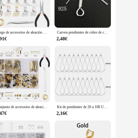
nly durable but also adds a touch of elegance to your jewelry
onal and hobbyist jewelry designers. Whether you're creating
nsuring that you have the perfect fit for every jewelry piece
Juego de accesorios de aleación para joyería, anillos de salto abiertos de alambre de cobre, gancho buscador de herramientas para hacer joyas, Kit de suministros
Carven-pendientes de cobre de color plateado 100, gancho para hacer joyas, suministros de accesorios, 925 unidades/lote
t compromising on its strength. It's a must-have for any
,91€
2,48€
ng it an ideal choice for those who sell or create jewelry on a
ur creations or using them for personal use, this hook is
Conjunto de accesorios de aleación para joyería, herramientas de fabricación de joyas, alambre de cobre, anillos de salto abiertos, gancho para pendientes, Kit de suministros para fabricación de joyas
Kit de pendientes de 20 a 108 Uds., suministros para hacer joyas DIY, juego de pendientes de aros de cobre de Color dorado plateado con caja de almacenamiento, ganchos para las orejas
,47€
2,16€