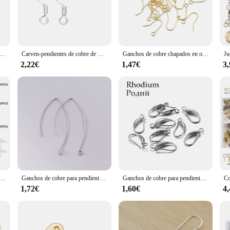
 the art of jewelry making. Crafted from high-quality copper, this hook is not o
amlessly with various styles, making it a versatile component for both professi
ows it to be used in a myriad of jewelry projects.
 it's a companion for your creative endeavors. It is available in various sizes, e
lote Carven 925 pendientes de cobre y plata cierres ganchos accesorios DIY joyería accesorios gancho de hierro joyería
Carven-pendientes de cobre de Color plateado 100, gancho para hacer joyas, accesorios, 50-925 Uds. Por lote
Ganchos de cobre chapados en oro de 18K para pendientes, Base de ajuste de alambre, accesorios para hacer joyas, 10/20 piezas
nt or a larger, statement piece, this hook can handle the weight and size withou
r craftsmanship.
2,22€
1,47€
3
bre is designed to withstand the rigors of daily use. It's resistant to wear, maki
ains its luster and integrity, even after repeated use. Whether you're selling yo
eliability.
cobre de Color dorado y plateado, cierres para pendientes, ganchos, aros de alambre para oreja, hilos para pendientes, suministros de joyería DIY
Ganchos de cobre para pendientes franceses, Base en forma de V, gancho para la oreja, alambre para fabricación de joyas DIY, accesorios para pendientes
Ganchos de cobre para pendientes, accesorios para fabricación de joyas, DIY, 17x8mm, lote de 12 unidades
1,72€
1,60€
4