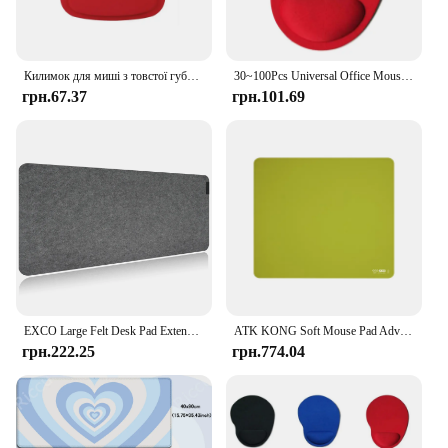
Килимок для миші з товстої губки EVA для зап’ястя Однотонний ігровий офісний килимок для миші Зручний ергономічний килимок для миші Настільний килимок для миші
30~100Pcs Universal Office Mousepad Gel Wrist Support Ergonomic Soft Elastic Gaming Desktop Mouse Pad Wrist Rest Drop Shipping
грн.67.37
грн.101.69
EXCO Large Felt Desk Pad Extended Mouse Keyboard Mat Non-Slip Base Computer Desktop Soft Protector for Gaming Office Home Laptop
ATK KONG Soft Mouse Pad Advanced Fiber Extra-large Size Waterproof Prevent Hand Sweating Комп’ютерна клавіатура Протиковзка Ігри Подарунки
грн.222.25
грн.774.04