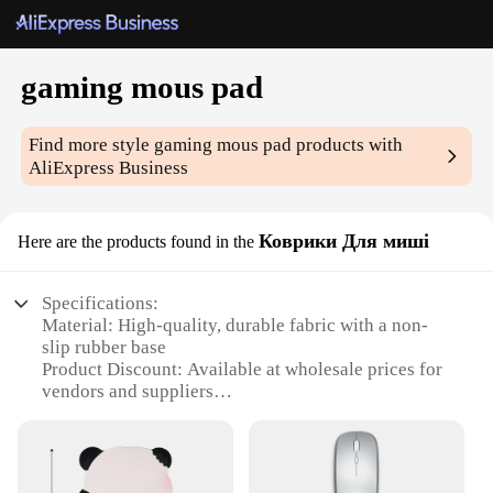
gaming mous pad
Find more style
gaming mous pad
products with
AliExpress Business
Коврики Для миші
Here are the products found in the
Specifications:
Material: High-quality, durable fabric with a non-
slip rubber base
Product Discount: Available at wholesale prices for
vendors and suppliers
Type and Category: Gaming mouse pad, designed
for precision and control
Design and Style: Sleek, modern aesthetic with a
minimalist design