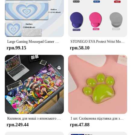
Large Gaming Mousepad Gamer Keyboard Lock Edge Thicken Carpet XXL Coffee Love Rubber Mouse Pad Non-Slip Deskmat Kawaii Soft Rugs
STONEGO EVA Protect Wrist Mouse Pad Soft Sponge Mouse Pad Computer Game Convenient Stonego Mouse Pad
грн.99.15
грн.58.10
Килимок для миші з японського аніме Цільний килимок для ігрової клавіатури Настільний килимок XXL Комп’ютерні офісні аксесуари Швидкість 400x900 мм М’який нековзкий килим
1 шт. Силіконова підставка для зап’ястя для миші Ергономічна подушка для рук із котячою лапою Зручна м’яка подушка для ігор Офіс Комп’ютер Ноутбук
грн.249.44
грн.47.88