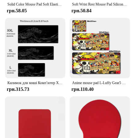
Solid Color Mouse Pad Soft Elastic Portable Washable Gaming Smooth Office Use Desktop MousePad Drop Shipping
Soft Wrist Rest Mouse Pad Silicone Ergonomic Hand Support Non Slip Gaming Mice Mat Comfortable Mousepad For PC Laptop Computer
грн.58.05
грн.50.84
Килимок для миші Комп’ютер XL Килимки для миші Килимок для клавіатури Килимок для миші Японія Black Sea Wave Gamer М’який офісний килим Килимок для столу Килимок для настільної миші
Anime mouse pad L-Luffy Gear5 Vivid Colorful O-ONE-PIECE Gaming mousepad XXL Computer Accessories 400x900 Soft Large Desk Mat
грн.315.73
грн.110.40