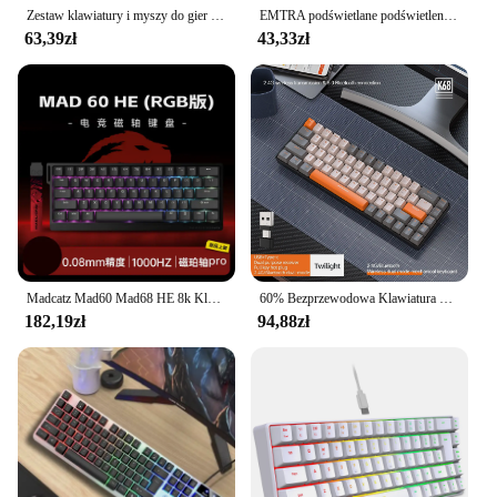
Zestaw klawiatury i myszy do gier RGB Przewodowa/bezprzewodowa klawiatura komputerowa USB Podświetlana klawiatura dla graczy do komputera PC Laptop
EMTRA podświetlane podświetlenie mysz i klawiatura z Bluetooth dla systemu IOS z systemem Android dla iPada klawiatura portugalska klawiatura i mysz hiszpańskich
63,39zł
43,33zł
Madcatz Mad60 Mad68 HE 8k Klawiatura mechaniczna Przełącznik magnetyczny Przewodowe 60% 68% Klawiatury do gier Szybki wyzwalacz Klawiatury celne Rgb
60% Bezprzewodowa Klawiatura Mechaniczna Bluetooth Dual Mode Mini 68-Wymienny Czerwony Przełącznik dla PC PS4 Xbox iPhone iPad
182,19zł
94,88zł