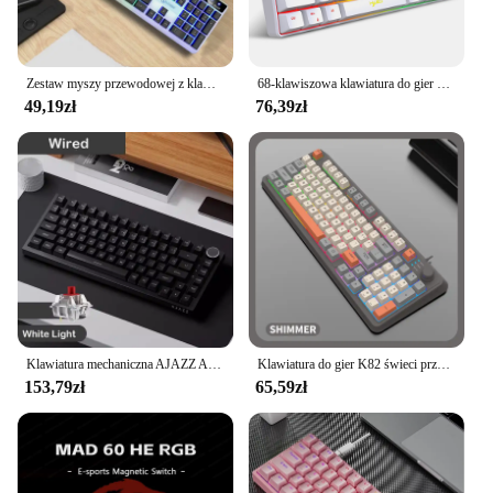
Zestaw myszy przewodowej z klawiaturą USB 104 klawisze Podświetlana klawiatura do gier Mysz do laptopa PC
68-klawiszowa klawiatura do gier Przewodowa USB Przenośna klawiatura z podświetleniem 20 RGB do laptopów z systemem Windows
49,19zł
76,39zł
Klawiatura mechaniczna AJAZZ AK820/AK820Pro ekran TFT wielofunkcyjne pokrętło klawiatura do gier przewodowa/2,4 GHz/BT podłącz klawiaturę PC
Klawiatura do gier K82 świeci przewodowy USB pulpit PC/notebooka dostępna 19-key punchless pokrętło do regulacji głośności
153,79zł
65,59zł