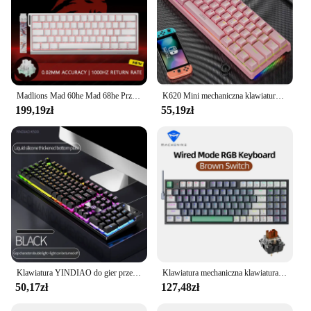
Madlions Mad 60he Mad 68he Przewodowa klawiatura mechaniczna do gier Przełącznik magnetyczny RT 0,02 mm 8K Szybkość zanieczyszczeń Klawiatura RGB Hotswap
K620 Mini mechaniczna klawiatura do gier 661 klawisze RGB Hotswap Type-C przewodowa klawiatura do gier nasadki na klawisze z PBT 60% ergonomia klawiatury
199,19zł
55,19zł
Klawiatura YINDIAO do gier przewodowy laptop stacjonarny komputer stancjonarny akcesoria biurowe niskoprofilowe klawiatury dla graczy z Numpadą
Klawiatura mechaniczna klawiatura do gier Machenike K500 przewodowa klawiatura Hot swap 94 klawisze światło RGB Mac Windows
50,17zł
127,48zł