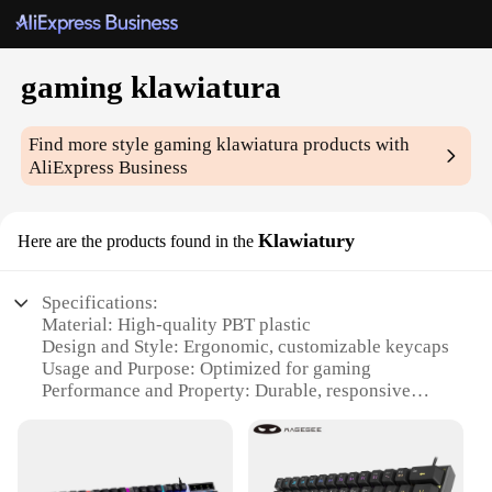
gaming klawiatura
Find more style
gaming klawiatura
products with
AliExpress Business
Klawiatury
Here are the products found in the
Specifications:
Material: High-quality PBT plastic
Design and Style: Ergonomic, customizable keycaps
Usage and Purpose: Optimized for gaming
Performance and Property: Durable, responsive
keys
Parts and Accessories: Includes keycap sets for
customization
Applicable People: Gamers and enthusiasts seeking