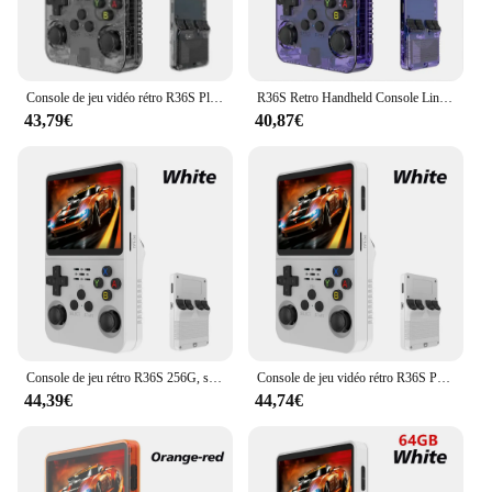
Console de jeu vidéo rétro R36S Plus, système Linux, écran IPS 3.5 ", lecteur vidéo de poche portable, 64 Go, 128 Go
R36S Retro Handheld Console Linux System 3.5 Inch IPS Screen R35s Pro Portable Pocket Video Player 64GB Games
43,79€
40,87€
Console de jeu rétro R36S 256G, système Linux, écran IPS 3.5 ", lecteur vidéo de poche portable, 2 manettes, 128G, 64G, cadeau pour enfant
Console de jeu vidéo rétro R36S Pro, système Linux, écran IPS 3.5 pouces, lecteur vidéo de poche portable, jeux 64 Go
44,39€
44,74€