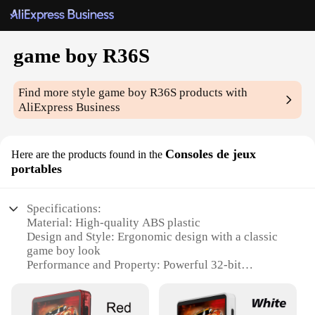
game boy R36S
Find more style
game boy R36S
products with
AliExpress Business
Consoles de jeux
Here are the products found in the
portables
Specifications:
Material: High-quality ABS plastic
Design and Style: Ergonomic design with a classic
game boy look
Performance and Property: Powerful 32-bit
processor for smooth gameplay
Usage and Purpose: Ideal for retro gaming
enthusiasts