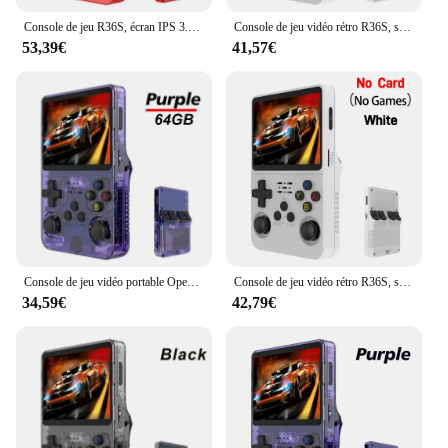
Console de jeu R36S, écran IPS 3.5 pouces, 64 Go, Linux, jeux vidéo portables, système Open Source, jeux d'arcade rétro
Console de jeu vidéo rétro R36S, système Linux, écran IPS de 3.5 pouces, lecteur vidéo de poche portable, 128 Go, jeux, cadeau garçon
53,39€
41,57€
Console de jeu vidéo portable Open Source, Déterminer le lecteur de jeu, Jeux classiques pour enfants, Machine de jeu vidéo de poche, R36S, 128G
Console de jeu vidéo rétro R36S, système Linux, écran IPS 3.5 pouces, lecteur vidéo de poche portable, jeux 128 Go, cadeau garçon
34,59€
42,79€