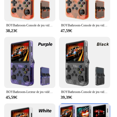
BOYBathroom-Console de jeu vidéo rétro M R36S Pro, système Linux, écran IPS 3.5 ", lecteur vidéo de poche portable, jeux 64 Go
BOYBathroom-Console de jeu vidéo rétro M R36S, système Linux, écran IPS 3.5 ", lecteur de poche portable, 64 Go, 128G, jeux, meilleurs cadeaux pour enfants, nouveau
38,23€
47,59€
BOYBathroom-Lecteur de jeu vidéo de poche portable M, console de jeu rétro, système Linux, écran IPS 128 pouces, 64 Go, 3.5 Go, R36S, cadeau pour enfants
BOYBathroom-Console de jeu vidéo rétro M R36S Pro, système Linux, écran IPS 3.5 ", lecteur vidéo de poche portable, jeux 64 Go
45,59€
39,39€