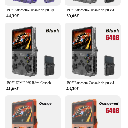
BOYBathroom-Console de jeu Open Source R36S, système Linux, écran IPS 3.5 ", lecteur vidéo de poche portable, 64 Go, cadeau de jeu rétro
BOYBathroom-Console de jeu vidéo rétro M R36S, système Linux, écran IPS 3.5 ", lecteur de poche portable, 64 Go, 128G, jeux, meilleurs cadeaux pour enfants, nouveau
44,39€
39,06€
BOYHOM R36S Rétro Console De Jeu Vidéo Portable Système Linux 3.5 Pouces IPS Écran Lecteur Vidéo De Poche 64GB Jeux
BOYBathroom-Console de jeu vidéo rétro M R36S, système Linux, écran IPS 3.5 ", lecteur de poche portable, 64 Go, 128G, jeux, meilleurs cadeaux pour enfants, nouveau
41,66€
43,39€