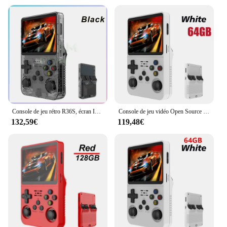
Console de jeu rétro R36S, écran IPS 3.5 ", système Linux, mini lecteur vidéo portable, émulateur de jeu classique, 128G
Console de jeu vidéo Open Source R36S, système Linux, écran IPS 128 pouces, lecteur vidéo de poche portable orange, meilleurs jeux, 64227, 3.5G
132,59€
119,48€