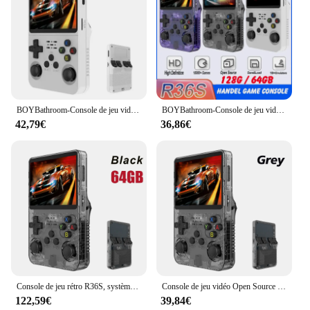
BOYBathroom-Console de jeu vidéo rétro M R36S, système Linux, écran IPS 3.5 ", lecteur de poche portable, 64 Go, jeux 128G, meilleurs cadeaux pour enfants
BOYBathroom-Console de jeu vidéo rétro M R36S, système Linux, écran IPS 3.5 ", lecteur vidéo de poche portable, 64 Go, 128 Go, jeux
42,79€
36,86€
Console de jeu rétro R36S, système Linux, écran IPS 3.5 pouces, lecteur vidéo de poche portable, 64 Go, 128 Go, jeux, cadeau pour enfant, nouveau
Console de jeu vidéo Open Source R36S, système Linux, écran IPS 3.5 pouces, lecteur vidéo de poche portable, jeux 64 Go 128G, rétro déterminer
122,59€
39,84€