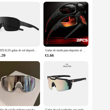
educe glare, allowing you to focus on the task at hand.
nditions. The UV400 protection ensures your eyes are shielded
won't weigh you down during your workouts or adventures.
r you go. Whether you're a professional athlete or an
CRIXALIS gafas de sol deportivas al aire libre para hombres y mujeres moda senderismo ciclismo gafas de sol gafas masculinas Shdes espejo antideslumbrante UV400
Gafas de moda para deportes al aire libre para hombre y mujer, lentes polarizadas con diseño envolvente de fantasía avanzada, para ciclismo, pesca, senderismo y Golf, 2 piezas
1.59
€1.66
r high-quality eyewear to their customers. The wholesale
le provide a convenient way to stock up on multiple pairs,
ese gafas deportivas polarizadas are a smart choice.
Gafas de sol de ciclismo para hombre y mujer, lentes deportivas para bicicleta de montaña y carretera, novedad
Gafas de sol cuadradas con ondas de calor para hombre y mujer, lentes de sol de marca de lujo, de alta calidad, UV400