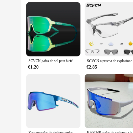
Shape or Size or Weight or Quantity: Lightweight and comfor
Features:
**Optimal Vision for Active Lifestyles**
The gafas deportivas polarizadas are designed to enhance your
Whether you're cycling, running, or enjoying a day at the be
from harmful UVA and UVB rays, making them a reliable cho
**Versatile and Convenient**
These gafas deportivas polarizadas are not just about perfo
The stylish case included in the package provides a safe and
outdoor enthusiast, these sunglasses are an essential accesso
SCVCN gafas de sol para bicicleta de montaña, lentes protectoras UV400 para deportes al aire libre, senderismo, hombre y mujer
SCVCN a prueba de explosiones caza CS
**For Vendors and Suppliers**
€1.20
€2.85
These gafas deportivas polarizadas are not just for personal 
availability ensures that you can purchase these sunglasses in
catering to a wide range of preferences and needs. Whether y
Kapvoe gafas de ciclismo polarizadas MTB gafas de bicicleta de carretera protección UV400 gafas de sol ultraligeras equipo de gafas deportivas