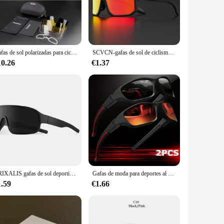
it, while the ergonomic fit ensures a snug and secure fit,
he glasses' pristine condition, making them a practical
Gafas de sol polarizadas para ciclismo, lentes para bicicleta de montaña y carretera, UV400, para hombre y mujer
SCVCN-gafas de sol de ciclismo para hombre y mujer, lentes de sol con protección UV400 para deportes al aire libre, MTB, ciclismo, senderismo
10.26
€1.37
zadas are an excellent choice. The sets are available for
 and practical features make them a reliable choice for both
CRIXALIS gafas de sol deportivas al aire libre para hombres y mujeres moda senderismo ciclismo gafas de sol gafas masculinas Shdes espejo antideslumbrante UV400
Gafas de moda para deportes al aire libre para hombre y mujer, lentes polarizadas con diseño envolvente de fantasía avanzada, para ciclismo, pesca, senderismo y Golf, 2 piezas
1.59
€1.66