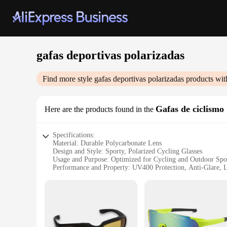
gafas deportivas polarizadas
Find more style
gafas deportivas polarizadas
products wit
Gafas de ciclismo
Here are the products found in the
Specifications:
Material: Durable Polycarbonate Lens
Design and Style: Sporty, Polarized Cycling Glasses
Usage and Purpose: Optimized for Cycling and Outdoor Spo
Performance and Property: UV400 Protection, Anti-Glare, 
Parts and Accessories: Includes Microfiber Pouch and Clean
Shape and Size: Ergonomic Fit for Comfort and Stability
Features:
**Enhanced Visual Clarity and Protection**
The gafas deportivas polarizadas are meticulously crafted to
road ahead, while the UV400 protection shields your eyes fr