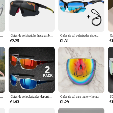
KAMMP, gafas de ciclismo a la moda, decoración de gran tamaño, gafas de sol deportivas anti UV para mujer, gafas de sol de diseño de marca para exteriores para hombre para senderismo
Gafas de sol abatibles hacia arriba para deportes al aire libre Pit Viper, gafas de sol para ciclismo para hombre y mujer, gafas de sol UV400, gafas de sol para mujer, gafas de béisbol
Gafas de sol polarizadas deportivas de moda para hombres y mujeres ciclismo correr pesca gafas de sol ligeras al aire libre
€2.25
€1.31
€
NRC-gafas de sol de ciclismo para hombre y mujer, lentes deportivas para bicicleta de montaña, pesca, senderismo, UV400 TR90
Gafas de sol polarizadas deportivas para hombre, lentes de sol ligeras con visión nocturna, adecuadas para ciclismo, conducción y pesca, 2 pares
Gafas de sol para mujer y hombre, gafas protectoras con protección facial, lentes esféricas cubiertas de cara completa, gafas de sol de seguridad antiespionaje para hombre
€1.93
€1.29
€