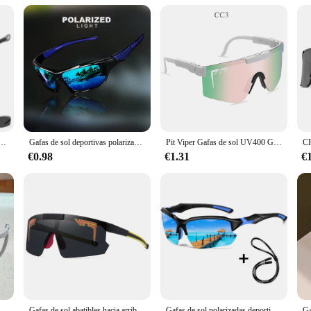
table fit for all-day wear
 visual experience during sports and outdoor activities. The polarized lenses r
ach, these sunglasses provide clear, unobstructed vision in various lighting co
ice for eye safety.
rmance; they are also about convenience. The lightweight design ensures they 
 organized storage solution, making it easy to transport your sunglasses whereve
ry for anyone who values both style and functionality.
 juego de guerra gafas al aire libre Airsoft gafas de tiro polarizadas hombres gafas tácticas a prueba de golpes
Gafas de sol deportivas polarizadas con protección UV para hombre y mujer, lentes personalizadas con montura redonda de Metal, UV400
Pit Viper Gafas de sol UV400 Gafas de sol Hombres Mujeres Adultos Gafas al aire libre Gafas deportivas Mtb Shades sin caja
€0.98
€1.31
€
use; they are also an excellent option for vendors and suppliers looking to offe
 bulk, making them an attractive option for retailers. The sets available for sa
ou're looking to enhance your retail offering or to supply eyewear to a team, th
KAMMP, gafas de ciclismo a la moda, decoración de gran tamaño, gafas de sol deportivas anti UV para mujer, gafas de sol de diseño de marca para exteriores para hombre para senderismo
Gafas de sol abatibles hacia arriba para deportes al aire libre Pit Viper, gafas de sol para ciclismo para hombre y mujer, gafas de sol UV400, gafas de sol para mujer, gafas de béisbol
Gafas de sol polarizadas deportivas de moda para hombres y mujeres ciclismo correr pesca gafas de sol ligeras al aire libre