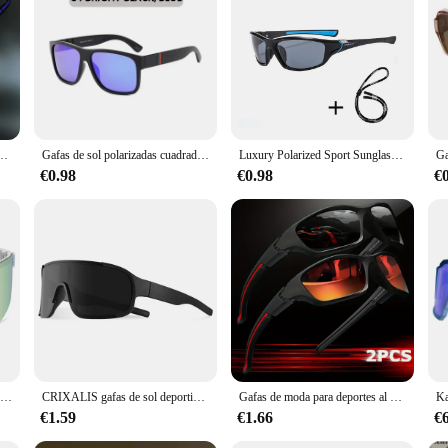
igned to provide crystal-clear vision and superior protection from the sun's ha
 offer UV protection, ensuring your eyes are shielded from the sun's harsh effect
y for enhanced visual clarity and comfort.
ce; they also boast a sleek, sporty design that complements any active lifestyle
nd women. The gafas de sol come with a stylish case, making them a practical c
hem a reliable companion for all your outdoor adventures.
ección UV para hombre y mujer, lentes personalizadas con montura redonda de Metal, UV400
Gafas de sol polarizadas cuadradas de moda para hombres y mujeres, gafas de sol masculinas de plástico Vintage, elegantes tonos deportivos negros, UV400
Luxury Polarized Sport Sunglasses With Chain For Men Women Fishing Hiking Anti-glare Sun Glasses Brand Designer Eyewear UV400
€0.98
€0.98
€
thusiasts; they are versatile enough to be worn in various settings. Whether you'
lity. The wholesale and vendor options make them an excellent choice for retaile
e sol are an ideal choice for businesses or individuals looking to stock up on a 
Pit Viper Gafas de sol UV400 Gafas de sol Hombres Mujeres Adultos Gafas al aire libre Gafas deportivas Mtb Shades sin caja
CRIXALIS gafas de sol deportivas al aire libre para hombres y mujeres moda senderismo ciclismo gafas de sol gafas masculinas Shdes espejo antideslumbrante UV400
Gafas de moda para deportes al aire libre para hombre y mujer, lentes polarizadas con diseño envolvente de fantasía avanzada, para ciclismo, pesca, senderismo y Golf, 2 piezas
€1.59
€1.66
€