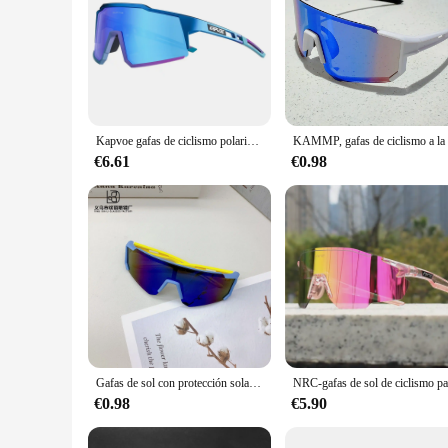
Kapvoe gafas de ciclismo polarizadas MTB gafas de bicicleta de carretera protección UV400 gafas de sol ultraligeras equipo de gafas deportivas
€6.61
€0.98
Gafas de sol con protección solar UV para niños, versión coreana de gafas de moda para deportes al aire libre
€0.98
€5.90