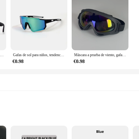
LOISRUBY-gafas de sol polarizadas para ciclismo para hombre, lentes de sol de marca que cambian de Color para conducir en coche, bicicleta, motocicleta, marco cuadrado, Festival Hinking
Gafas de sol para niños, tendencia de moda para niños, gafas de sol para ciclismo al aire libre, protección UV para niñas, lentes coloridas, gafas deportivas para niños
Máscara a prueba de viento, gafas HD para motocicleta, deportes al aire libre, equitación, Motocross, protección UV, gafas de sol de verano
€0.98
€0.98
ble Fit