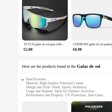
SCVCN-gafas de sol para ciclismo al aire libre para hombre y mujer, lentes deportivas para bicicleta de montaña, escalada, pesca, UV400
€2.00
€0.98
Gafas de sol
Here are the products found in the
Specifications:
Material: High-Quality Polarized Lenses
Design and Style: Sleek, Sporty Aesthetics
Usage and Purpose: Ideal for Outdoor Activities
Performance and Property: UV Protection, Anti-Glare
Parts and Accessories: Comes with a Stylish Case
Shape or Size or Weight or Quantity: Lightweight, Comforta
Features: