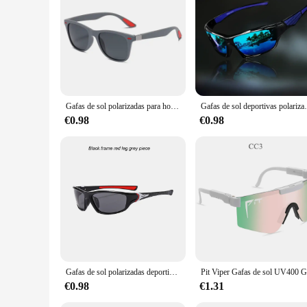
**Enhanced Visual Clarity and Protection**
Step up your game with the gafas deportivas polarizadas, des
glare, making it easier to see in bright conditions, but also
any outdoor sport, these gafas de sol are your go-to accessor
**Durable and Stylish Design**
The gafas deportivas polarizadas are not just about performan
variety of face shapes, making them suitable for both men a
ensures they can withstand the rigors of daily use, making t
Gafas de sol polarizadas para hombre, lentes de visión nocturna con montura de PC, para deportes al aire libre, para Conductor de día y noche
Gafas de sol deportivas polarizadas con prot
**Versatile and Convenient**
€0.98
€0.98
These gafas deportivas polarizadas are not just for sports en
gafas de sol provide the perfect blend of style and functiona
customers. With the option to purchase in sets, these gafas d
Gafas de sol polarizadas deportivas de moda para hombre y mujer, gafas de sol para pescar, senderismo, correr, ciclismo, montañismo, deporte, gafas de sol UV400
€0.98
€1.31