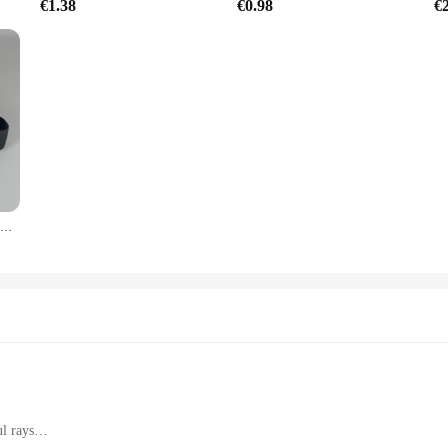
€1.38
€0.98
€
Máscara a prueba de viento, gafas HD para motocicleta, deportes al aire libre, equitación, Motocross, protección UV, gafas de sol de verano
l rays