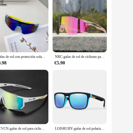
Gafas de sol con protección solar UV para niños, versión coreana de gafas de moda para deportes al aire libre
NRC-gafas de sol de ciclismo para hombre y mujer, lentes deportivas para bicicleta de montaña, pesca, senderismo, UV400 TR90
0.98
€5.90
SCVCN-gafas de sol para ciclismo al aire libre para hombre y mujer, lentes deportivas para bicicleta de montaña, escalada, pesca, UV400
LOISRUBY-gafas de sol polarizadas para ciclismo para hombre, lentes de sol de marca que cambian de Color para conducir en coche, bicicleta, motocicleta, marco cuadrado, Festival Hinking