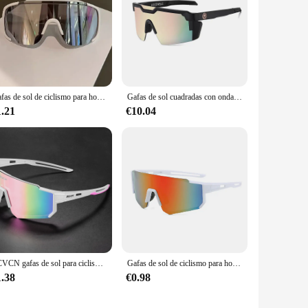
Gafas de sol de ciclismo para hombre y mujer, lentes deportivas para bicicleta de montaña y carretera, novedad
Gafas de sol cuadradas con ondas de calor para hombre y mujer, lentes de sol de marca de lujo, de alta calidad, UV400
1.21
€10.04
SCVCN gafas de sol para ciclismo al aire libre para hombre y mujer, lentes deportivas para bicicleta de montaña, escalada, pesca, UV400
Gafas de sol de ciclismo para hombre y mujer, lentes polarizadas con protección UV, a prueba de viento, para bicicleta de carretera
1.38
€0.98