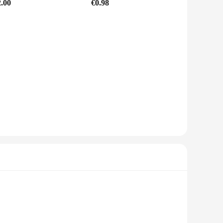
2.00
€0.98