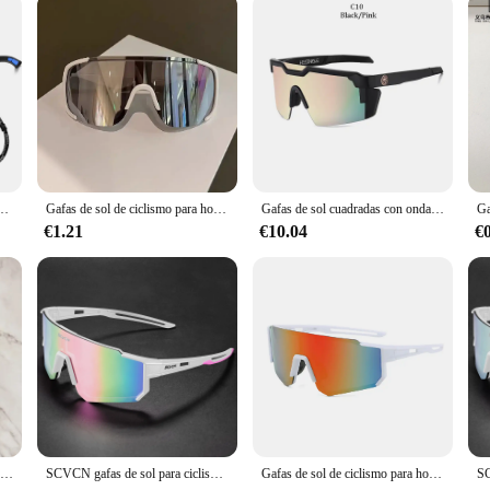
da para hombres y mujeres ciclismo correr pesca gafas de sol ligeras al aire libre
Gafas de sol de ciclismo para hombre y mujer, lentes deportivas para bicicleta de montaña y carretera, novedad
Gafas de sol cuadradas con ondas de calor para hombre y mujer, lentes de sol de marca de lujo, de alta calidad, UV400
€1.21
€10.04
€
Gafas de sol para mujer y hombre, gafas protectoras con protección facial, lentes esféricas cubiertas de cara completa, gafas de sol de seguridad antiespionaje para hombre
SCVCN gafas de sol para ciclismo al aire libre para hombre y mujer, lentes deportivas para bicicleta de montaña, escalada, pesca, UV400
Gafas de sol de ciclismo para hombre y mujer, lentes polarizadas con protección UV, a prueba de viento, para bicicleta de carretera