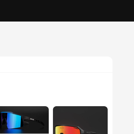
olarized lenses reduce glare, allowing you to focus on the
r them comfortably for extended periods, making them ideal