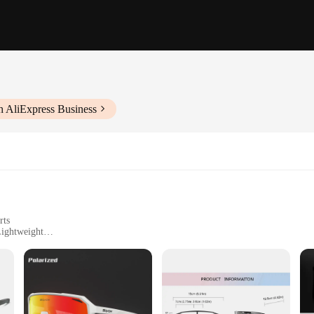
h AliExpress Business
rts
Lightweight
ing Cloth
 enhance your visual clarity and protect your eyes from harmful UV rays. The p
om the sun's harmful effects. The lightweight design ensures that you can wea