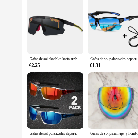
Gafas de sol abatibles hacia arriba para deportes al aire libre Pit Viper, gafas de sol para ciclismo para hombre y mujer, gafas de sol UV400, gafas de sol para mujer, gafas de béisbol
Gafas de sol polarizadas deportivas de mo
€2.25
€1.31
Gafas de sol polarizadas deportivas para hombre, lentes de sol ligeras con visión nocturna, adecuadas para ciclismo, conducción y pesca, 2 pares