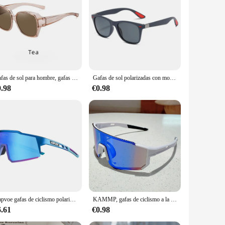
rmful rays. The high-quality polarized lenses not only reduce
s. Whether you're hitting the beach, hiking, or engaging in
. The lightweight frames are crafted to fit comfortably on a
hoice for those on the move. Their durable construction
Gafas de sol para hombre, gafas graduadas, gafas cuadradas aptas para gafas, gafas de sol polarizadas UV400 para conducir
Gafas de sol polarizadas con montura de PC para hombre, lentes de sol deportivas para exteriores, gafas de día y noche para conductor
0.98
€0.98
re driving, cycling, or simply enjoying a day outdoors, these
rs looking to stock high-quality, stylish eyewear for their
reliable and fashionable eyewear option.
Kapvoe gafas de ciclismo polarizadas MTB gafas de bicicleta de carretera protección UV400 gafas de sol ultraligeras equipo de gafas deportivas
KAMMP, gafas de ciclismo a la moda, decoración de gran tamaño, gafas de sol deportivas anti UV para mujer, gafas de sol de diseño de marca para exteriores para hombre para senderismo
6.61
€0.98