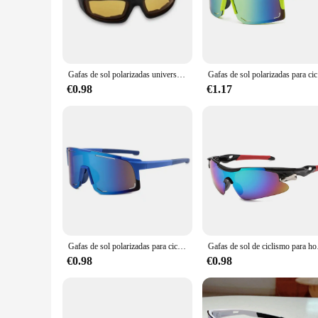
for both casual and competitive cyclists.
**Versatile and Practical Design**
These gafas de ciclismo are not just about style; they are de
minimizing the risk of slippage during intense cycling sessi
choice for both personal use and resale.
Gafas de sol polarizadas universales para motocicleta, protección ocular a prueba de viento, UV400, lente transparente antivaho
Gafas de
**Perfect for Cycling Enthusiasts and Wholesale Vendors**
€0.98
€1.17
Whether you're an avid cyclist or a wholesale vendor looking 
sale, providing you with a ready-to-sell product that caters 
personal use and resale, ensuring that your customers receive
Gafas de sol polarizadas para ciclismo, lentes a prueba de viento, protección UV, para hombre y mujer
Gafas de sol de cicli
€0.98
€0.98