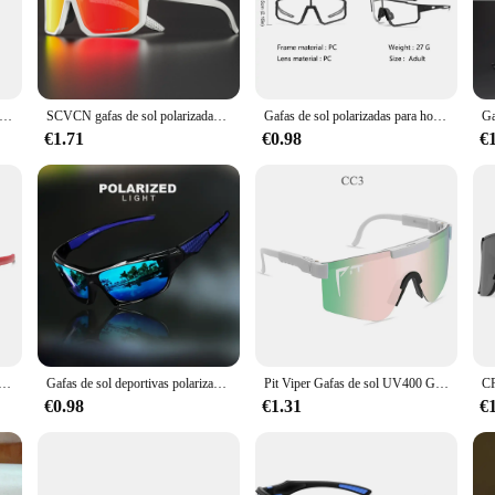
signed with practicality in mind. The sporty design complements any cycling outf
ons. The included microfiber pouch and cleaning cloth make it easy to maintain t
 sol polarizadas para ciclismo, lentes a prueba de viento, protección UV, para hombre y mujer
SCVCN gafas de sol polarizadas para hombres MTB gafas de ciclismo deportes al aire libre bicicleta UV400 gafas mujeres bicicleta de carretera gafas de ciclismo nuevo
Gafas de sol polarizadas para hombre y mujer, lentes deportivas con protección UV para bicicleta de montaña, equipo de ciclismo
€1.71
€0.98
€
for high-quality eyewear to offer your customers, these gafas deportivas polari
to the needs of cyclists and outdoor sports enthusiasts. The durable construction
 a product that meets their expectations.
smo para hombre y mujer, lentes polarizadas deportivas para exteriores, gafas de bicicleta a prueba de viento
Gafas de sol deportivas polarizadas con protección UV para hombre y mujer, lentes personalizadas con montura redonda de Metal, UV400
Pit Viper Gafas de sol UV400 Gafas de sol Hombres Mujeres Adultos Gafas al aire libre Gafas deportivas Mtb Shades sin caja
€0.98
€1.31
€