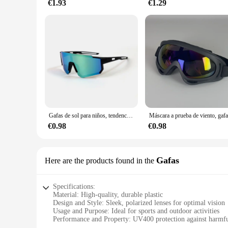
€1.93
€1.29
Gafas de sol para niños, tendencia de moda para niños, gafas de sol para ciclismo al aire libre, protección UV para niñas, lentes coloridas, gafas deportivas para niños
€0.98
€0.98
Gafas
Here are the products found in the
Specifications:
Material: High-quality, durable plastic
Design and Style: Sleek, polarized lenses for optimal vision
Usage and Purpose: Ideal for sports and outdoor activities
Performance and Property: UV400 protection against harmfu
Parts and Accessories: Includes a stylish case for storage