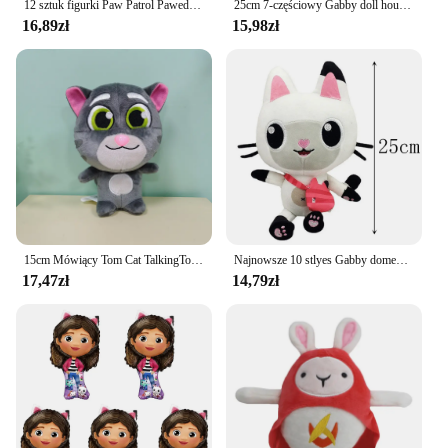
12 sztuk figurki Paw Patrol Pawed Canina Anime kreskówka PVC model lalka zabawki samochód piesek dzieci urodziny prezent na boże narodzenie
25cm 7-częściowy Gabby doll house pluszowe zabawki cartoon wypchane zwierzę syrenka kot syrenka pluszowa lalka prezent bożonarodzeniowy dla dziecka
16,89zł
15,98zł
15cm Mówiący Tom Cat TalkingTom Grab Doll Pluszowa lalka-zabawka [Cicha wersja]
Najnowsze 10 stlyes Gabby domek dla lalek pluszak Mercat Cartoon plushy zwierzęta syrenka kot Plushie lalka dla dzieci urodziny Christams prezenty
17,47zł
14,79zł