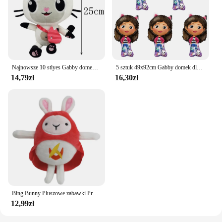
Najnowsze 10 stlyes Gabby domek dla lalek pluszak Mercat Cartoon plushy zwierzęta syrenka kot Plushie lalka dla dzieci urodziny Christams prezenty
5 sztuk 49x92cm Gabby domek dla lalek balony postać z kreskówki dziewczyny sprzyja urodziny dekoracja balonów Baby Shower kulka z folii aluminiowej
14,79zł
16,30zł
Bing Bunny Pluszowe zabawki Przedszkole Animacja Poznaj Bing i Frinds Słoń Panda Niedźwiedź Wypchane zwierzę Lalka dla dzieci Prezent świąteczny
12,99zł