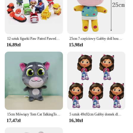
12 sztuk figurki Paw Patrol Pawed Canina Anime kreskówka PVC model lalka zabawki samochód piesek dzieci urodziny prezent na boże narodzenie
25cm 7-częściowy Gabby doll house pluszowe zabawki cartoon wypchane zwierzę syrenka kot syrenka pluszowa lalka prezent bożonarodzeniowy dla dziecka
16,89zł
15,98zł
15cm Mówiący Tom Cat TalkingTom Grab Doll Pluszowa lalka-zabawka [Cicha wersja]
5 sztuk 49x92cm Gabby domek dla lalek balony postać z kreskówki dziewczyny sprzyja urodziny dekoracja balonów Baby Shower kulka z folii aluminiowej
17,47zł
16,30zł