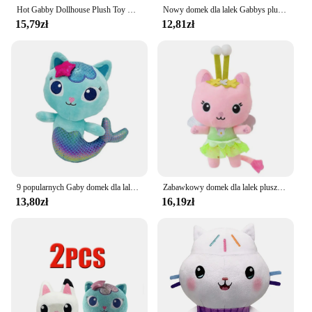
Hot Gabby Dollhouse Plush Toy Mercat Cartoon Stuffed Animals Smiling Cat Car Cat Hug Gaby Girl Dolls Kids Birthday Gifts
Nowy domek dla lalek Gabbys pluszowa zabawka Mercat Cartoon pluszaki uśmiechnięty kot samochód kot przytulanie Gaby prezent urodzinowy dla niej
15,79zł
12,81zł
9 popularnych Gaby domek dla lalek pluszowe zabawki Mercat Cartoon wypełniające zwierzę uśmiechnięty kot samochód kot obejmujący Gaby dziewczynka lalka narodziny dzieci
Zabawkowy domek dla lalek pluszak Mercat Cartoon pluszaki syrenka kot pluszowa lalka dla dzieci urodziny Christams prezenty
13,80zł
16,19zł