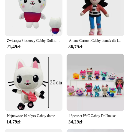
Zwierzęta Pluszowy Gabby Dollhouse Lovely Plush Gaby Toy Plush House Cat Doll Cartoon Stuffed Animals Mermaid Cat Plushie Dolls Kids
Anime Cartoon Gabby domek dla lalek Gabby Girl pluszowe zabawki lalki prezenty urodzinowe dla dzieci
21,49zł
86,79zł
Najnowsze 10 stlyes Gabby domek dla lalek pluszak Mercat Cartoon plushy zwierzęta syrenka kot Plushie lalka dla dzieci urodziny Christams prezenty
13pcs/set PVC Gabby Dollhouse Figure Toy Mercat Cartoon Stuffed Animals Smiling Car Cat Hug Gaby Girl Dolls Kids Birthday Gifts
14,79zł
34,29zł