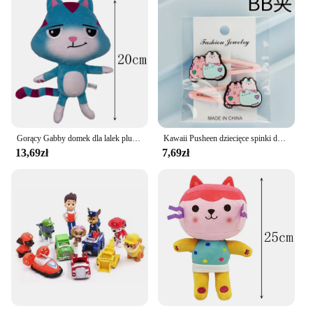
Gorący Gabby domek dla lalek pluszowa zabawka Mercat Cartoon pluszaki uśmiechnięte kot samochód kot przytulić Gaby Girl lalki prezenty urodzinowe dla dzieci
Kawaii Pusheen dziecięce spinki do włosów Cartoon figurki Anime koty śliczny spinka BB nakrycie głowy w kształcie kropli wody szpilki do włosów prezenty dla dziewczynek
13,69zł
7,69zł