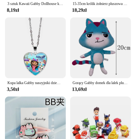
3 sztuk Kawaii Gabby Dollhouse koty naklejki z tatuażami wodoodporna Cartoon śliczne Gabby Doll House koty naklejki dla dzieci zabawki dla dzieci prezenty
15-35cm królik żołnierz pluszowa zabawka imitacja zwierzęcia słoń Panda lalka prezent urodzinowy dla dzieci gra peryferyjna pluszowa lalka
8,19zł
18,29zł
Kupa lalka Gabby naszyjniki dziewczyny nowe anime śliczne naszyjnik dziecięcy Choker moda biżuteria dzieci Cosplay klasyczne zabawki prezent gorąca sprzedaż
Gorący Gabby domek dla lalek pluszowa zabawka Mercat Cartoon pluszaki uśmiechnięte kot samochód kot przytulić Gaby Girl lalki prezenty urodzinowe dla dzieci
3,50zł
13,69zł