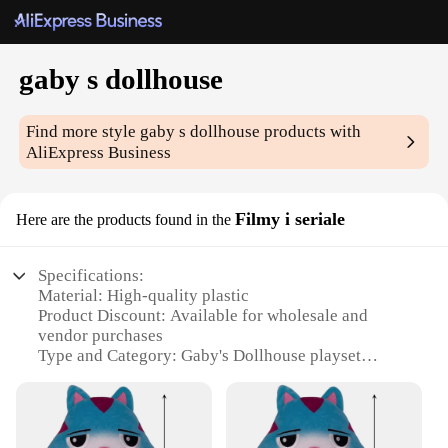
gaby s dollhouse
Find more style
gaby s dollhouse
products with
AliExpress Business
Filmy i seriale
Here are the products found in the
Specifications:
Material: High-quality plastic
Product Discount: Available for wholesale and
vendor purchases
Type and Category: Gaby's Dollhouse playset
Design and Style: Inspired by the popular animated
series
Usage and Purpose: Encourages imaginative play
and storytelling