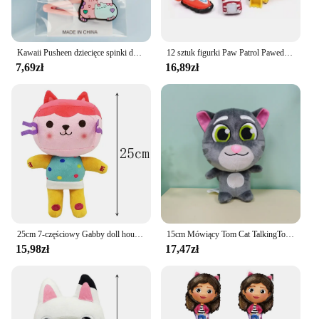
Kawaii Pusheen dziecięce spinki do włosów Cartoon figurki Anime koty śliczny spinka BB nakrycie głowy w kształcie kropli wody szpilki do włosów prezenty dla dziewczynek
12 sztuk figurki Paw Patrol Pawed Canina Anime kreskówka PVC model lalka zabawki samochód piesek dzieci urodziny prezent na boże narodzenie
7,69zł
16,89zł
25cm 7-częściowy Gabby doll house pluszowe zabawki cartoon wypchane zwierzę syrenka kot syrenka pluszowa lalka prezent bożonarodzeniowy dla dziecka
15cm Mówiący Tom Cat TalkingTom Grab Doll Pluszowa lalka-zabawka [Cicha wersja]
15,98zł
17,47zł