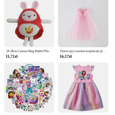
18-28cm Cartoon Bing Rabbit Plush Toys Bing Friends Flop Sula Elephant Panda Bear Stuffed Animal Doll For Kids Christmas gift
Dziewczęcy kostium księżniczki płaszcz z kapturem Anna Elsa peleryna Aurora roszpunka fantazyjne ubrania imprezowe akcesoria imprezowe dla dzieci
11,71zł
16,17zł