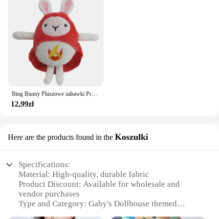
Bing Bunny Pluszowe zabawki Przedszkole Animacja Poznaj Bing i Frinds Słoń Panda Niedźwiedź Wypchane zwierzę Lalka dla dzieci Prezent świąteczny
12,99zł
Koszulki
Here are the products found in the
Specifications:
Material: High-quality, durable fabric
Product Discount: Available for wholesale and
vendor purchases
Type and Category: Gaby's Dollhouse themed
apparel