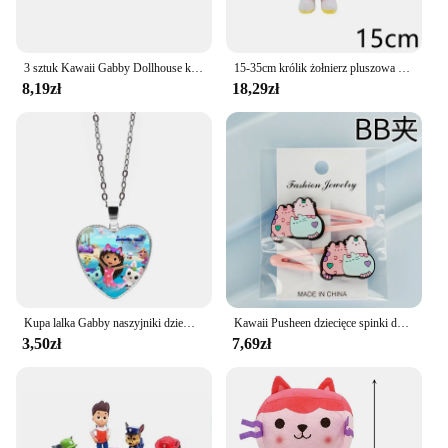
3 sztuk Kawaii Gabby Dollhouse koty naklejki z tatuażami wodoodporna Cartoon śliczne Gabby Doll House koty naklejki dla dzieci zabawki dla dzieci prezenty
15-35cm królik żołnierz pluszowa zabawka imitacja zwierzęcia słoń Panda lalka prezent urodzinowy dla dzieci gra peryferyjna pluszowa lalka
8,19zł
18,29zł
Kupa lalka Gabby naszyjniki dziewczyny nowe anime śliczne naszyjnik dziecięcy Choker moda biżuteria dzieci Cosplay klasyczne zabawki prezent gorąca sprzedaż
Kawaii Pusheen dziecięce spinki do włosów Cartoon figurki Anime koty śliczny spinka BB nakrycie głowy w kształcie kropli wody szpilki do włosów prezenty dla dziewczynek
3,50zł
7,69zł