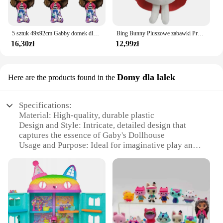
5 sztuk 49x92cm Gabby domek dla lalek balony postać z kreskówki dziewczyny sprzyja urodziny dekoracja balonów Baby Shower kulka z folii aluminiowej
Bing Bunny Pluszowe zabawki Przedszkole Animacja Poznaj Bing i Frinds Słoń Panda Niedźwiedź Wypchane zwierzę Lalka dla dzieci Prezent świąteczny
16,30zł
12,99zł
Domy dla lalek
Here are the products found in the
Specifications:
Material: High-quality, durable plastic
Design and Style: Intricate, detailed design that
captures the essence of Gaby's Dollhouse
Usage and Purpose: Ideal for imaginative play and
storytelling
Performance and Property: Sturdy construction
ensures long-lasting fun
Shape or Size or Weight or Quantity: Compact and
lightweight for easy transport and storage
Parts and Accessories: Comes with a variety of
furniture and accessories for endless play