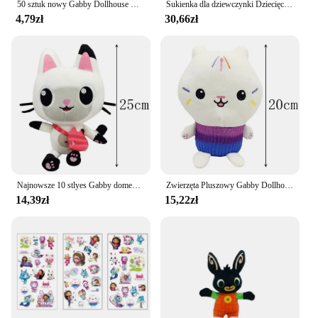
50 sztuk nowy Gabby Dollhouse Cartoon naklejki samochodowe motocyklowe bagaż podróżny gitara wodoodporna Graffiti naklejki
Sukienka dla dziewczynki Dziecięca kreskówkowa siateczkowa gwiazda Sukienka księżniczki Dziecięca spódnica z latającymi rękawami + nakrycie głowy 2szt
4,79zł
30,66zł
Najnowsze 10 stlyes Gabby domek dla lalek pluszak Mercat Cartoon plushy zwierzęta syrenka kot Plushie lalka dla dzieci urodziny Christams prezenty
Zwierzęta Pluszowy Gabby Dollhouse Lovely Plush Gaby Toy Plush House Cat Doll Cartoon Stuffed Animals Mermaid Cat Plushie Dolls Kids
14,39zł
15,22zł