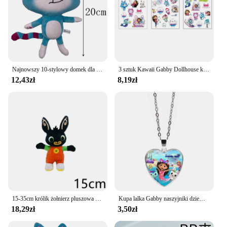
Najnowszy 10-stylowy domek dla lalek Gabby Pluszowa zabawka Mercat Kreskówka Wypchane zwierzęta Syrenka Kot Pluszowa lalka Dzieci Urodziny Prezenty świąteczne
3 sztuk Kawaii Gabby Dollhouse koty naklejki z tatuażami wodoodporna Cartoon śliczne Gabby Doll House koty naklejki dla dzieci zabawki dla dzieci prezenty
12,43zł
8,19zł
15-35cm królik żołnierz pluszowa zabawka imitacja zwierzęcia słoń Panda lalka prezent urodzinowy dla dzieci gra peryferyjna pluszowa lalka
Kupa lalka Gabby naszyjniki dziewczyny nowe anime śliczne naszyjnik dziecięcy Choker moda biżuteria dzieci Cosplay klasyczne zabawki prezent gorąca sprzedaż
18,29zł
3,50zł