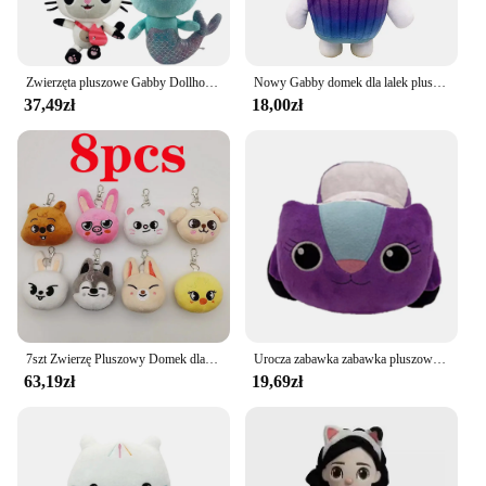
Zwierzęta pluszowe Gabby Dollhouse piękne pluszowe Gaby zabawki pluszowe dom lalka kot Cartoon pluszaki syrenka kot pluszowe lalki dla dzieci
Nowy Gabby domek dla lalek pluszowa zabawka Mercat Cartoon pluszaki auto kot uśmiechnięty kot przytulić Gaby Girl lalki prezenty urodzinowe dla dzieci
37,49zł
18,00zł
7szt Zwierzę Pluszowy Domek dla lalek Gaby Śliczne pluszowe zabawki Gaby Pluszowy domek Lalka kota Kreskówka Wypełnienie Zwierzę Syrenka Kot Pluszowa lalka Dzieci
Urocza zabawka zabawka pluszowa zabawka Mercat Cartoon pluszaki uśmiechnięte kot samochód kot przytulić Gaby Girl lalka dziecko naklejki urodzinowe prezent
63,19zł
19,69zł