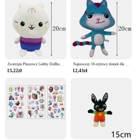
play possibilities, the Gaby S Dollhouse is a must-
have for any child's collection.
Zwierzęta Pluszowy Gabby Dollhouse Lovely Plush Gaby Toy Plush House Cat Doll Cartoon Stuffed Animals Mermaid Cat Plushie Dolls Kids
Najnowszy 10-stylowy domek dla lalek Gabby Pluszowa zabawka Mercat Kreskówka Wypchane zwierzęta Syrenka Kot Pluszowa lalka Dzieci Urodziny Prezenty świąteczne
15,22zł
12,43zł