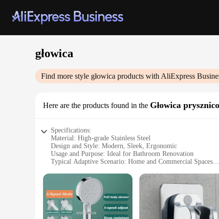
głowica
Find more style
głowica
products with AliExpress Busine
Głowica prysznic
Here are the products found in the
Specifications:
Material: High-grade Stainless Steel
Design and Style: Modern, Sleek, Ergonomic
Usage and Purpose: Ideal for Bathroom Renovation
Typical Adaptive Scenario: Home and Commercial Spaces
Shape or Size or Weight or Quantity: Standard Faucet Head
Performance and Property: Durable, Corrosion-Resistant, Ea
Features:
**Elegant Design and Superior Quality**
The głowica Głowica prysznicowa is a testament to modern ba
steel, this faucet head is not only visually appealing but als