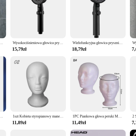
cesoria do baterii łazienkowych głowica prysznicowa modny plastikowy prysznic ręczny
Wysokociśnieniowa głowica prysznicowa 5 trybów regulowanych głowic prysznicowych z woda z węża oszczędzającą jedną klawiszową dyszą natryskową akcesoria łazienkowe
Wielofunkcyjna głowica prysznicowa z 5 trybami, regulowany duży prysznic wodny, reduktor przepływu wody wody z jednym dotknięciem
15,79zł
18,79zł
7,
ica z filtrem, prysznicowa 3-mode regulowany Spray z szczotka do masażu kranem deszczowym akcesoria łazienkowe
1szt Kobieta styropianowy manekin głowa manekina Model kapelusz okulary peruka wyświetlacz męski biały piankowy uchwyt na głowę manekina stojak stojak
1PC Piankowa głowa peruki Model Manekin Manekin Peruka Okulary Kapelusz Stojak Stojak Treski Stojak Uchwyt Głowa żeńska Model Peruka Wyświetlacz
11,89zł
11,49zł
7,