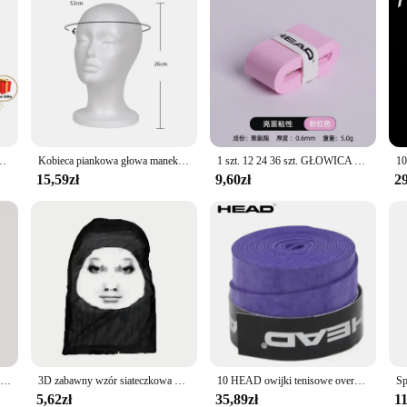
stojakiem na perukę, płócienna głowa manekina do wyświetlania peruk
Kobieca piankowa głowa manekina Głowa peruki Wyświetlacz Gładka, trwała, lekka pianka
1 szt. 12 24 36 szt. GŁOWICA Klej do rąk Pas antypoślizgowy Rakieta tenisowa Taśma antypoślizgowa Taśma antypoślizgowa Wędka Opaska przeciwpotna Uchwyt Pu
15,59zł
9,60zł
29
22 Cal głowa manekina ze stojakiem na głowę peruka Model z otworem do robienia peruki
3D zabawny wzór siateczkowa maska na twarz nakrycie głowy impreza rekwizyty do Cosplay osłona chroniąca przed promieniowaniem UV wzór Ronaldo
10 HEAD owijki tenisowe overgrip tennis grip sztuk oryginalna głowa Tenis Overgrip rakieta tenisowa PU Tenis opaska antivibrador tennis Grip Padel Tenis Raquete Padel Tenis Grip 10 tennis accessories
5,62zł
35,89zł
11