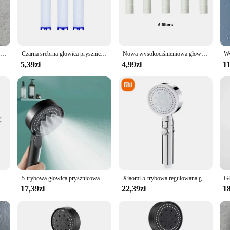
owa is not just a piece of hardware; it's a functional addition to your bathro
t head dimensions ensure compatibility with most existing plumbing systems, ma
al space, this faucet head is the perfect choice.
4-trybowa głowica prysznicowa Wysokociśnieniowa głowica prysznicowa z jednym przyciskiem Stop Głowica prysznicowa do masażu wodnego z elementem filtrującym Akcesoria łazienkowe
Czarna srebrna głowica prysznicowa Wysokociśnieniowa 5-trybowa dysza oszczędzająca wodę Mocne ciśnieniowe prysznice ręczne Spa Akcesoria łazienkowe
Nowa wysokociśnieniowa głowica prysznicowa 3-trybowy regulowany spray z filtrem szczotki do masażu Deszczownica Wąż prysznicowy Zestaw akcesoriów łazienkowych
5,39zł
4,99zł
11
 breeze, thanks to its smooth, non-porous surface that resists stains and buildu
For those looking to purchase in bulk, this product is available through wholesal
room fixtures.
5-trybowa głowica prysznicowa ze wspornikiem węża Wysokociśnieniowa ręczna dysza natryskowa do wanny Deszczowa głowica prysznicowa Akcesoria łazienkowe
5-trybowa głowica prysznicowa Regulowana wysokociśnieniowa głowica prysznicowa oszczędzająca wodę Akcesoria łazienkowe Masaż głowicy prysznicowej Dysza natryskowa
Xiaomi 5-trybowa regulowana głowica prysznicowa Wysokociśnieniowe głowice prysznicowe Oszczędność wody Dysza natryskowa z jednym przyciskiem Akcesoria łazienkowe
17,39zł
22,39zł
18