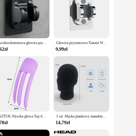
Wysokociśnieniowa głowica prysznicowa 5 trybów regulowane głowice prysznicowe z woda z węża oszczędzanie jednoprzyciskowe dysze natryskowe akcesoria łazienkowe
Głowica prysznicowa Xiaomi Wysokociśnieniowa 5-trybowa dysza oszczędzająca wodę Potężne ciśnieniowe prysznice ręczne Spa Akcesoria łazienkowe 2024
62zł
9,99zł
2 SZTUK Wysoka głowa Top Artefakt Grzebień kształtujący wiatr Korzenie włosów Naturalnie puszysty Leniwy Bezśladowy klips do włosów Puszyste kształtowanie włosów Artefakt
1 szt. Męska piankowy manekin głowa Model czapka peruka stojak do ekspozycji okularów wieszak stojący stabilnej podstawy centrum handlowego
70zł
14,79zł