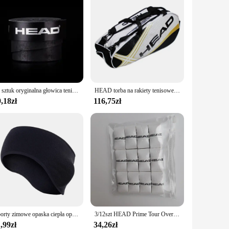
10 sztuk oryginalna głowica tenisowa Overgrip rakieta tenisowa Tenis opaska antywibracyjna ręcznie klejone opakowane bandaż antyperspirant gruby
HEAD torba na rakiety tenisowe o dużej pojemności 3-6 sztuk plecak tenisowy Badminton torba gimnastyczna Squash torba na rakietę z oddzielną torbą na buty
,18zł
116,75zł
Sporty zimowe opaska ciepła opaska termiczna polarowa opaska na głowę Gym Ski Yoga Fitness jazda na rowerze tenis Running Hair bandaż mężczyźni kobiety
3/12szt HEAD Prime Tour Overgrips Opaska przeciwpotna Ręczna rakieta tenisowa Gumowy antypoślizgowy gumowy uchwyt rakiety Pasek pochłaniający pot
,99zł
34,26zł