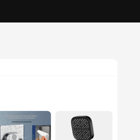
y style of bathroom decor. Crafted from high-grade stainless
on ensures longevity, making it a reliable choice for both home