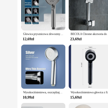
Głowica prysznicowa zlewozmywakowa z 5 trybami regulacji za pomocą węża oszczędzająca wodę Akcesoria łazienkowe z jednym przyciskiem Stop
BECOLA Chrome ak
12,69zł
23,69zł
Wysokociśnieniowa, oszczędzająca wodę głowica prysznicowa z opadami deszczu Akcesoria łazienkowe ABS Chromowany uchwyt Głowica prysznicowa Akcesoria łazienkowe
Wysokociśnieniowa głow
10,99zł
15,69zł