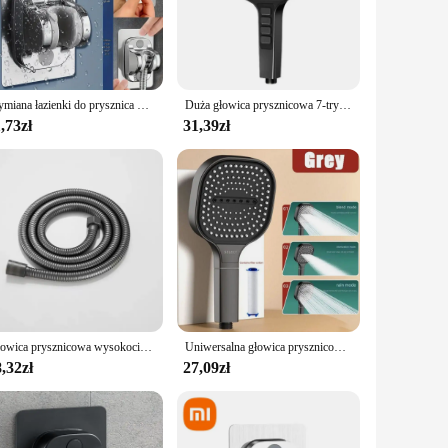
om. Its ergonomic design provides a comfortable grip, making
king it a hassle-free upgrade for your bathroom. Whether
Wymiana łazienki do prysznica wysokociśnieniowa głowica prysznicowa Turbo telefon prysznicowy 5 form oszczędzająca głowicę prysznicową akcesoria łazienkowe
Duża głowica prysznicowa 7-trybowa regulowana głowica prysznicowa Łazienka Wysokociśnieniowa, oszczędzająca wodę dysze prysznicowe Akcesoria łazienkowe
,73zł
31,39zł
p. This feature not only adds to its practicality but also
e vendors and suppliers, making it an ideal choice for
Głowica prysznicowa wysokociśnieniowa głowica prysznicowa z jednym przyciskiem do wody, z możliwością oszczędzania wody 4 trybów, głowica do prysznic z hydromasażem wody
Uniwersalna głowica prysznicowa z dużym panelem 13 cm Wysokociśnieniowy masaż wodny 3 tryby Akcesoria łazienkowe z filtrem Zamiennik prysznica
,32zł
27,09zł