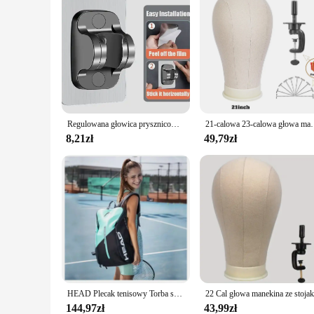
Regulowana głowica prysznicowa z opadami deszczu Duża głowica prysznicowa Wysokociśnieniowa, oszczędzająca wodę bateria prysznicowa Akcesoria łazienkowe
21-calowa 23-calowa głowa manekina z peruką ze 
8,21zł
49,79zł
HEAD Plecak tenisowy Torba sportowa na zewnątrz Torba tenisowa Badminton Torba gimnastyczna Plecak Oryginalny plecak tenisowy z oddzielną torbą na buty
144,97zł
43,99zł