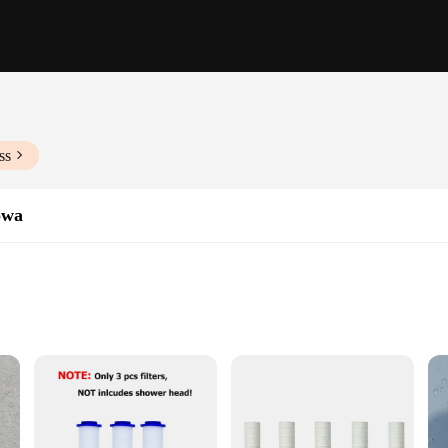
ss
owa
 Dimensions
sy to Clean
throom design, featuring a sleek, contemporary aesthetic that complements an
o boasts exceptional durability and resistance to corrosion. Its robust constructi