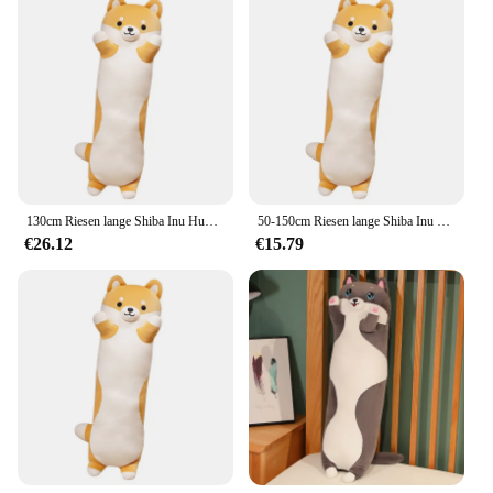
130cm Riesen lange Shiba Inu Hund Plüsch tier Wurf kissen ausgestopft weiches Tier Corgi Chai Kissen Kawaii Geburtstag Valentinstag Geschenk
50-150cm Riesen lange Shiba Inu Hund Plüsch tier Wurf kissen ausgestopft weiches Tier Corgi Chai Kissen Geburtstag Valentinstag Geschenk
€26.12
€15.79