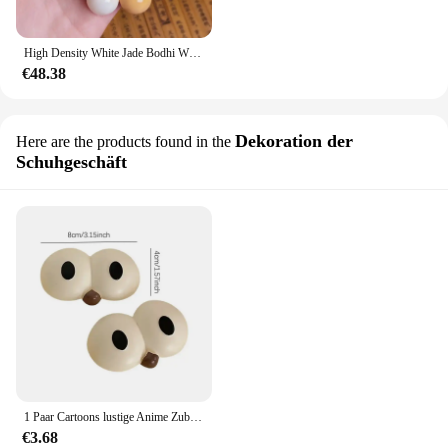
High Density White Jade Bodhi Wurzel Armband große milch grüne Türkis Wen spielen Buddha Perle Hands chnur für Männer und Frauen
€48.38
Dekoration der
Here are the products found in the
Schuhgeschäft
1 Paar Cartoons lustige Anime Zubehör lustige große Auge DIY Dekoration Schuhs chnalle Schnalle Schuh Blume Schnalle
€3.68