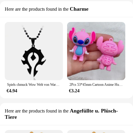
Charme
Here are the products found in the
Spiels chmuck Wow Welt von Warcraft Herds tein Halsketten Allianz Stamm Horde Metall Anhänger Charm Choker Halskette für Männer Frauen
2Pcs 53*45mm Cartoon Anime Hund Großen Q Version Stich Abbildung Puppen Vinyl Klassische Spielzeug DIY Schlüsselring kinder Geburtstag Geschenke Charms
€4.94
€3.24
Angefüllte u. Plüsch-
Here are the products found in the
Tiere