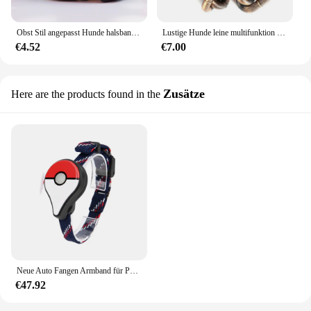
Obst Stil angepasst Hunde halsband verstellbar niedlichen Cartoon Haustier Halsband Festival Party ID Name für Welpen große Hunde Hund Zubehör
Lustige Hunde leine multifunktion ales dickes Seil Leinen geschirr für großes mittelgroßes kleines Haustier
€4.52
€7.00
Zusätze
Here are the products found in the
Neue Auto Fangen Armband für Pokemon Gehen Plus Bluetooth-Kompatibel Armband Armband Tasche Fantasie Figuren Spielzeug
€47.92