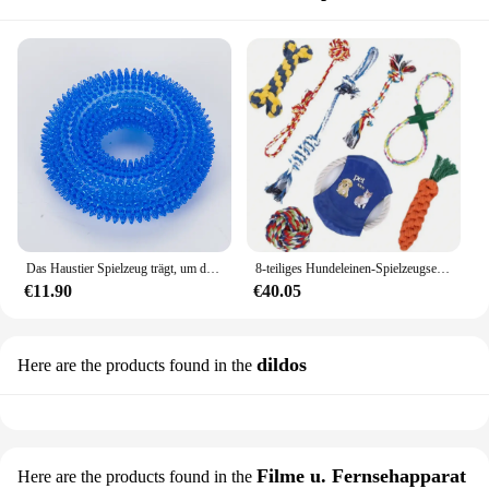
Das Haustier Spielzeug trägt, um den Ton Spielzeug ball zu beißen, das große Hund goldene Haarband Dorn tpr Hundes pielzeug saubere Zähne knirschen Hundes pielzeug
8-teiliges Hundeleinen-Spielzeugset, geeignet für intensives Kauen, zähes Hunde kau spielzeug für mittlere und große Hunderassen, interaktive Baumwolle
€11.90
€40.05
dildos
Here are the products found in the
Filme u. Fernsehapparat
Here are the products found in the