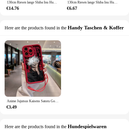
130cm Riesen lange Shiba Inu Hund Plüsch tier Wurf kissen ausgestopft weiches Tier Corgi Chai Kissen Kawaii Geburtstag Valentinstag Geschenk
130cm Riesen lange Shiba Inu Hund Plüsch tier Wurf kissen ausgestopft weiches Tier Corgi Chai Kissen Kawaii Geburtstag Valentinstag Geschenk
€14.76
€6.67
Handy Taschen & Koffer
Here are the products found in the
Anime Jujutsus Kaisens Satoru Gojo Handy hülle für Oppo Reno 2 3 4 5 6 6z 7 7z 8 8t 10 11 pro plus 4g 5g Abdeckung mit Hands ch laufe
€3.49
Hundespielwaren
Here are the products found in the