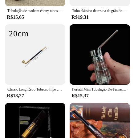
Tubulação de madeira ebony tubos de fumo portátil erva tubo de tabaco moedor fumaça presentes preto/café 2 cores
Tubo clássico de resina de grão de madeira, filtro de chaminé, cachimbos longos para fumar, cachimbo de tabaco, presentes de charuto, moedor de presente, bocal de fumaça
R$15,65
R$19,31
Classic Long Retro Tobacco Pipe com Copper Smoke Pot, Acessórios para fumar, Atacado, Varejo, 20 cm, 25 cm, 30 cm, 35 cm, 40 cm, 45cm
Portátil Mini Tubulação De Fumaça De Água, Tubulação De Água Engarrafada, Pedra De Fumaça, Filtro De Metal Saudável, Presente Popular, 1Pc
R$18,27
R$15,37