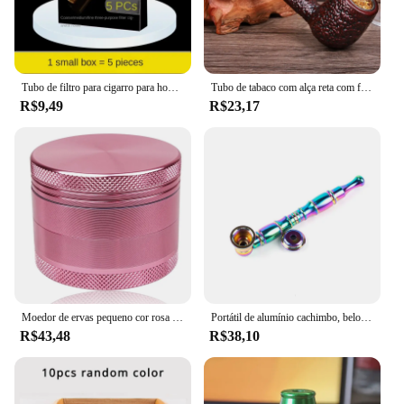
Tubo de filtro para cigarro para homens, circulando, lavável, grosso, médio e fino, de três propósitos, fumante
Tubo de tabaco com alça reta com filtros, resina, madeira, vermelho escuro, chama, cachimbos, presente clássico para pai, ferramentas de fumaça
R$9,49
R$23,17
Moedor de ervas pequeno cor rosa bolso leve portátil para mulheres moedor de tabaco triturador acessórios de fumaça
Portátil de alumínio cachimbo, belo design, tubos Acessório Kit, queima de fumaça, cigarro seco, erva, arco-íris, 125 milímetros
R$43,48
R$38,10