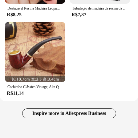
Destacável Resina Madeira Leopardo Imprimir Tubos De Fumo Portátil, Lavável, Tabaco, Acessórios De Fumo, Atacado
Tubulação de madeira da resina da grão filtro de chaminé longas tubulações de fumo tubo de tabaco presentes do charuto da tubulação de tabaco acessórios de filtro de fumo dropshi
R$8,25
R$7,87
Cachimbo Clássico Vintage, Alta Qualidade, Durável, Novo Design, Fumaça Livre, Acessórios de Fumar, Populares, 107mm, 2023
R$11,14
Inspire more in Aliexpress Business