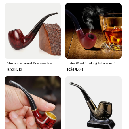
Muxiang artesanal Briarwood cachimbo, portátil, durável e leve, uso doméstico e ao ar livre, vermelho escuro
Retro Wood Smoking Filter com Pipe Rack, Acessórios para fumar, Ergonomic Smoke Pipe Set, Non-Toxic Presentes para amigos e familiares
R$38,33
R$19,03