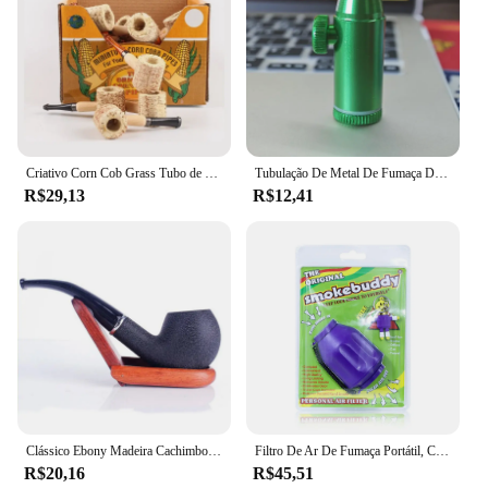
Criativo Corn Cob Grass Tubo de Fumo, Filtro Descartável Portátil, Erva Seca Natural, Cachimbos, Acessórios de Fumo, 10Pcs por lote
Tubulação De Metal De Fumaça De Mamilo, Cachimbos De Fumar Criativos, Tubulação De Ervas De Tabaco, Acessórios De Fumar
R$29,13
R$12,41
Clássico Ebony Madeira Cachimbo De Fumar, Cigarro Artesanal, Cachimbos De Fumaça De Tabaco, Melhor Presente para Amigo, 1 Pc
Filtro De Ar De Fumaça Portátil, Carvão Ativado, Algodão, Escritório, Carro, Pessoal, Interior, Handheld, Purificador De Fuma, Fontes Do Partido
R$20,16
R$45,51