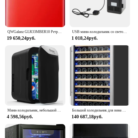
QWGalanz GLR33MBER10 Ретро Компактный холодильник Однодверный холодильник Регулируемый механический термостат с охладителем Синий 3,3 куб. фута
USB мини-холодильник со светодиодной подсветкой, холодильник, охладитель для напитков, дропшиппинг
19 650,24руб.
1 018,24руб.
Мини-холодильник, небольшой холодильник на 8 банок/6 литров, портативный термоэлектрический охладитель и обогреватель 110 В переменного тока/12 В постоянного тока
Большой холодильник для вина на 200 бутылок — 24-дюймовый холодильник для вина, отдельно стоящий и встроенный дизайн, улучшенное охлаждение компрессора
4 598,56руб.
140 687,18руб.