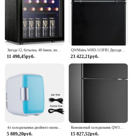
Звезда 12, бутылка, 48 банок, винный холодильник/шкаф, холодильник для напитков, мини-холодильник, низкий уровень шума, прозрачная стеклянная дверная стойка, Top Cel
QWMidea WHD-113FB1 Двухдверный мини-холодильник с морозильной камерой и регулируемыми стеклянными полками Компактный холодильник, 3,1 куб. фута
11 498,45руб.
23 422,21руб.
4л холодильники двойного назначения для домашнего использования в автомобиле, мини-холодильники с морозильной камерой, охлаждающий нагревательный ящик, косметический холодильник, холодильники для макияжа
Компактный холодильник QW3.0 Cu.Ft с 2 дверцами, мини-холодильник с морозильной камерой, тихий 37 дБ, 7 режимов, механический термостат, светодиодная подсветка,
5 889,20руб.
15 827,52руб.