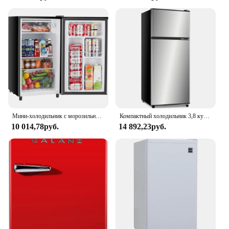
Мини-холодильник с морозильной камерой, 3,2 куб. Фута, однодверный Регулируемый термостат, энергоэффективный, с низким уровнем шума, компактный холодильник
Компактный холодильник 3,8 куб. Футов, 2-дверный мини-холодильник с морозильной камерой для квартиры, общежития, офиса, семьи, подвала, гаража-Серебристый
10 014,78руб.
14 892,23руб.