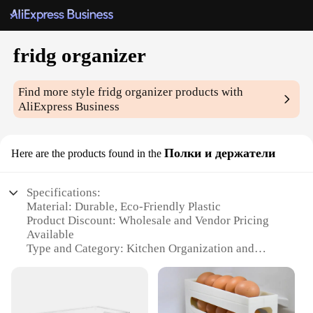
fridg organizer
Find more style
fridg organizer
products with
AliExpress Business
Полки и держатели
Here are the products found in the
Specifications:
Material: Durable, Eco-Friendly Plastic
Product Discount: Wholesale and Vendor Pricing
Available
Type and Category: Kitchen Organization and
Storage
Design and Style: Sleek, Modern Design
Usage and Purpose: Versatile for Refrigerator and
Pantry Organization