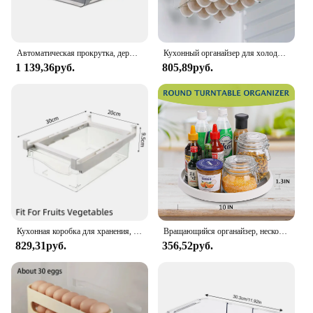
Автоматическая прокрутка, держатель для яиц, ящик для хранения, корзина для яиц, контейнер-органайзер, складной холодильник, двухслойная полка для яиц
Кухонный органайзер для холодильника, прозрачный стеллаж для хранения фруктовых яиц, под полкой, ящик для хранения холодильника, кухонный органайзер
1 139,36руб.
805,89руб.
Кухонная коробка для хранения, органайзер для хранения фруктов и овощей, прозрачный контейнер для яиц, ящик для холодильника под полкой
Вращающийся органайзер, нескользящая вращающаяся стойка для шкафа, лоток для хранения кладовой, кухонный холодильник, ванная комната, туалетный столик для макияжа, столешница
829,31руб.
356,52руб.