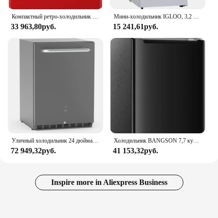
Компактный ретро-холодильник с морозильной камерой, мини-холодильник с двойной дверью, регулируемый механический термостат, 4,6 куб. Футов, красный
Мини-холодильник IGLOO, 3,2 куб. Футов, белый цвет
33 963,80руб.
15 241,61руб.
Уличный холодильник 24 дюйма, встроенный/Автономный компрессор, семейный холодильник для домашнего и коммерческого использования
Холодильник BANGSON 7,7 куб. футов с морозильной камерой, холодильник квартирного размера с морозильной камерой, 2 двери, 5 настроек, регулируемая температура
72 949,32руб.
41 153,32руб.
Inspire more in Aliexpress Business