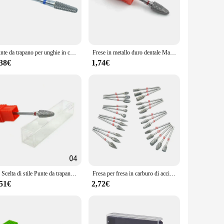
ght design makes these tools easy to handle and maneuver,
ental cleaning scenario, from general hygiene to more
als seeking quality dental care.
Punte da trapano per unghie in carburo di tungsteno dentale Macchina da taglio Lima per manicure Punta da trapano per unghie in carburo e frese dentali Strumenti Laboratorio per dentisti
Frese in metallo duro dentale Manipolo Gambo da 2,35 mm Trapano da laboratorio per fragole Frese in acciaio al tungsteno Lima per manicure per unghie Strumento dentale
,38€
1,74€
 The lightweight handles reduce hand fatigue, allowing for
e specialized procedures. These dental tools are not only
41 Scelta di stile Punte da trapano per unghie in carburo di tungsteno Macchina per taglierina per unghie Lima per unghie Manicure Punta da trapano per unghie in carburo e frese dentali
Fresa per fresa in carburo di acciaio al tungsteno con gambo da 2.35mm fresa per utensili rotanti con taglio a doppio diamante strumenti per lucidatura dentale rotante
,51€
2,72€