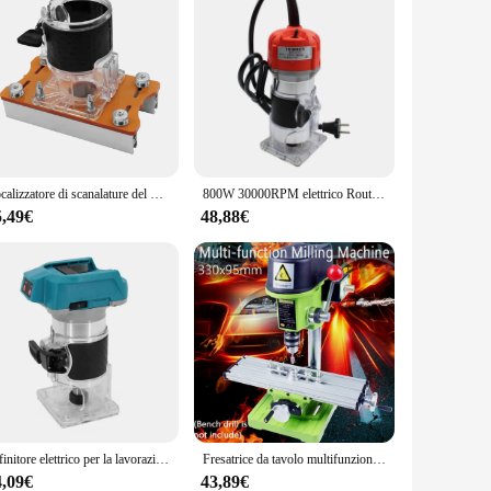
Localizzatore di scanalature del Router di legno, Base scanalata 2 in 1 e staffa di fissaggio, taglio di fresatura del rifinitore portatile
800W 30000RPM elettrico Router di legno Trimmer lavorazione del legno 1/4 pollici intaglio del legno fresatura macchina da taglio falegname utensili elettrici
5,49€
48,88€
Rifinitore elettrico per la lavorazione del legno macchina per tagliare senza spazzole Router per legno fresatrice per incisione stozzatrice per batteria Makita 18V
Fresatrice da tavolo multifunzione Tavolo da lavoro con morsa da tavolo scorrevole Tavolo da lavoro di regolazione con pinza a becchi per trapano
4,09€
43,89€