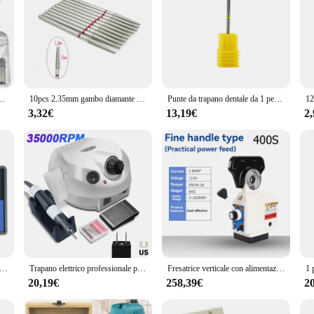
tura dentale frese per lucidatura dentale punte per trapano per unghie gambo da 2.35mm
10pcs 2.35mm gambo diamante rettifica fresa trapano trapano rotante rettifica dentale frese per lucidatura dentale punte per trapano
Punte da trapano dentale da 1 pezzo Taglierina in carburo di tungsteno. HP 8000 giri/min Taglio affilato Strumento di laboratorio di odontoiatria durevole e preciso per il tecnico
3,32€
13,19€
2
 Dentale HP Carburo di Tungsteno Cutter KIT Frese Dentali Punte Materiale In Acciaio Al Tungsteno 2.35mm
Trapano elettrico professionale per unghie da 35000 giri/min per set di frese per unghie lima per Pedicure per levigatrice per unghie elettrica per Manicure
Fresatrice verticale con alimentazione elettrica Alimentatore automatico per utensili Alimentatore per fresatura a torretta
20,19€
258,39€
2