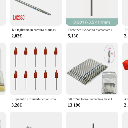
contributing to better oral hygiene for patients.
se odontotecnici sets cater to a wide range of needs. The compact and lightwei
iety of tools in the sets ensures that you have the right instrument for every d
il options makes these dental tools accessible to both professionals and individu
DRAGON DENT Dental carburo di tungsteno Nail Drill Bit s Machine Nail Cutter lima per unghie Manicure carburo Nail Drill Bit & frese dentali
Kit taglierina in carburo di tungsteno 1Pc frese in carburo dentale per rimuovere e lucidare materiali odontoiatrici 10 tipi opzionali
Frese per lucidatura diamantate in ceramica dentale Pietre diamantate Zirconia Odontoiatria Rettifica Taglierina Punte da laboratorio dentale Utensili rotanti
2,83€
5,13€
2
ust about performance; they are also designed with the user's comfort in mind.
at you have the right tool for every cleaning task, from general hygiene to mor
 making them an essential addition to any dental care routine.
30 pz/set frese diamantate dentali punte per trapano per unghie fresa rotante lime pulite macchina elettrica strumenti per Manicure per Nail Art
10 pz/lotto strumenti dentali smalto per denti lucidatrice in gomma siliconica laboratorio trapano per unghie fresa manipolo accessorio per rettificatrice
50 pz/set fresa diamantata fresa fresa fresa frese molatura dentale lucidatura lucidatrice punte per trapano trapano 2.35mm gambo
3,28€
13,19€
2