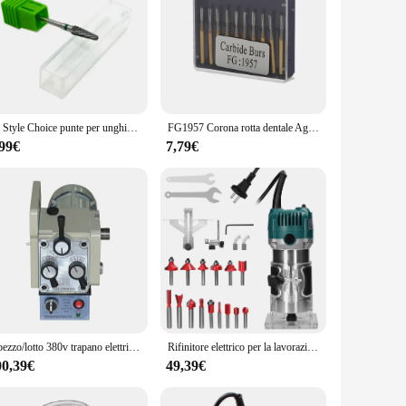
12 Style Choice punte per unghie in carburo di tungsteno frese dentali in carburo di tungsteno tagliaunghie lima per unghie Manicure in carburo
FG1957 Corona rotta dentale Ago Frese per lucidatura dentale Maniglia endodontica placcata in oro Frese in metallo duro dentale Lucidatura di finitura
,99€
7,79€
1 pezzo/lotto 380v trapano elettrico automatico trapano 1000DX fresatrice 180w alimentazione a basso rumore/trapano
Rifinitore elettrico per la lavorazione del legno macchina per rifinire multifunzionale Router per legno fresatura incisione stozzatrice strumento per intaglio del Router
00,39€
49,39€