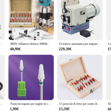
trica 6 Velocità 30000 giri/min Lavorazione Del Legno Fresatura Incisione A Mano Bordo del Legno Router Trimmer Casa FAI DA TE utensili elettrici
800W rifilatrice elettrica 30000rpm lavorazione del legno fresatura incisione a mano bordo del legno Router Trimmer casa utensili elettrici fai da te
Fresatrice automatica per trapano elettrico motore a coltello elettrico LIDI-1000DX motore a coltello YS5634 180W 380V
40,99€
229,39€
1
luminio multifunzionale tavolo di fresatura inserto piastra Trimmer macchina per incidere utensili da banco per la lavorazione del legno
Punta da trapano per unghie in carburo di tungsteno in ceramica ruota fresa per frese punte da trapano trapano elettrico per strumenti per Pedicure per Manicure
15 pezzi kit di frese per router di legno lavorazione del legno trimmer elettrico fresatura del legno incisione scanalatura rifilatrice
1,99€
15,59€
4