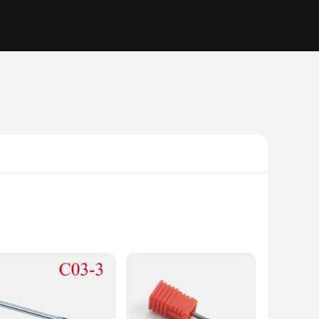
 from high-grade stainless steel, these dental tools are not
rip, reducing hand fatigue during prolonged use. The tools