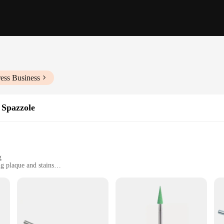
ess Business
 Spazzole
g
g plaque and stains
ed to meet the rigorous demands of dental professionals and hygienists. Crafted
ting performance. The ergonomic design of the handles provides a comfortable g