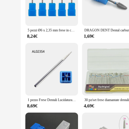
are engineered to be effective in removing plaque and stains, 
**Versatile and Convenient**
Whether you're a dental professional or a home user, the fre
allowing for precise cleaning in hard-to-reach areas. The var
specialized procedures. The availability of wholesale and reta
5 pezzi Ø6 x 2,35 mm frese in carburo di tungsteno 3/32 pollici gambo taglio bava per utensile rotante uso per lucidatura dentale punte da trapano per unghie
**Designed for Efficiency and Comfort**
8,24€
1,69€
The frese odontotecnici Dentale Trapani e Spazzole are not j
extended use without discomfort. The set's variety ensures th
efficient but also designed to enhance the user's experience,
1 pezzo Frese Dentali Lucidatura Super Grossolana Media Pianura Taglierina In Carburo di Tungsteno. HP Punte Da Trapano Da Laboratorio di Odontoiatria Rettifica Abrasiva
8,69€
4,69€