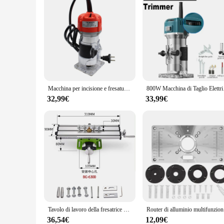
Macchina per incisione e fresatura elettrica da 800W, fresatrice manuale a una mano per la lavorazione del legno per rifilatura del legno, scanalatura, taglio
800W Macchina di Taglio Elet
32,99€
33,99€
Tavolo di lavoro della fresatrice di precisione del tavolo di lavoro del dispositivo della morsa del trapano multifunzionale MINIQ
Router di al
36,54€
12,09€