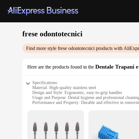
frese odontotecnici
Find more style
frese odontotecnici
products with AliExpr
Dentale Trapani e
Here are the products found in the
Specifications:
Material: High-quality stainless steel
Design and Style: Ergonomic, easy-to-grip handles
Usage and Purpose: Dental hygiene and professional cleanin
Performance and Property: Durable and effective in removin
Shape and Size: Compact and lightweight for efficient use
Quantity: Available in sets for wholesale and retail purchase
Features:
**Unmatched Quality and Performance**
The frese odontotecnici Dentale Trapani e Spazzole are design
only durable but also corrosion-resistant, ensuring long-las