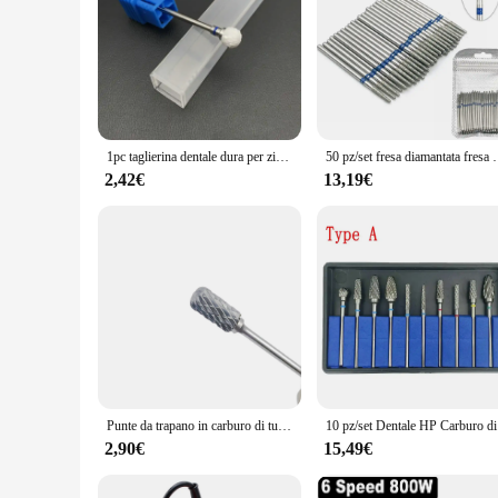
1pc taglierina dentale dura per zirconio di grado medico e punte da trapano in ceramica bianca frese rotanti per cuticole per manicure pedicure
50 pz/set fresa diamantata fresa per molatura frese per mola
2,42€
13,19€
Punte da trapano in carburo di tungsteno 2.35x6mm frese rotanti in metallo diamantato frese per la lavorazione del legno per punte da trapano lucidatura dentale
10 pz/set
2,90€
15,49€