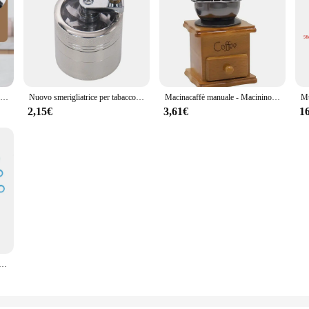
Frullatore per spezie e chicchi di noci, cucina, lama per tagliare il caffè multifunzionale, smerigliatrice per cereali, macinacaffè elettrico domestico
Nuovo smerigliatrice per tabacco a 4 strati 40MM manuale in metallo in lega di zinco mulino per erbe frantoio per spezie smerigliatrice per fumo frantoio a manovella
Macinacaffè manuale - Macinino a manovella classico in stile italiano con macinatrice multiuso portatile regolabile per fagioli
2,15€
3,61€
1
da te tessere a mano strumenti per uncinetto macchina per maglieria abbellire il braccialetto artigianale fai da te maglieria bobina Knitter