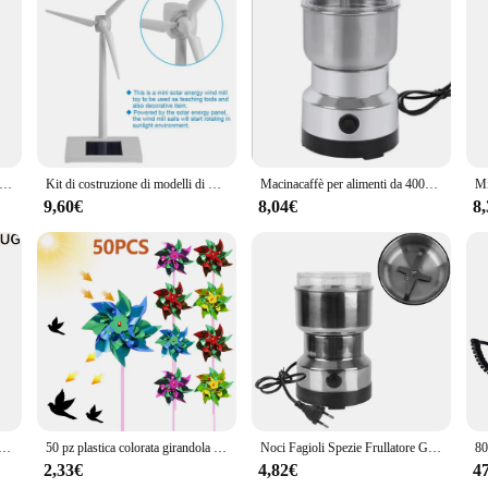
nt designed for precision endodontic cutting. Crafted from high-quality stainless
s designed to deliver a smooth and controlled cut, ensuring that the endodontic p
res that it can be used for extended periods without causing hand fatigue, makin
etically pleasing but also functional. The instrument's shape and size are tailo
er 800g Swing Type spezie Grinder Hebals cereali macinacaffè smerigliatrice per alimenti secchi frantoio ad alta velocità
Kit di costruzione di modelli di mulino a vento ad energia solare per bambini mulino a vento fai da te fattoria elettronica educativa decorare il giocattolo del mulino a vento elettronico
Macinacaffè per alimenti da 400W macinacaffè elettrico portatile per uso domestico legumi per fagioli rettificatrice per cereali da cucina in acciaio inossidabile
e hand fatigue, enabling dental professionals to perform intricate procedures w
ists alike.
9,60€
8,04€
8
 your dental practice. The stainless steel construction ensures durability and long
rious dental settings, from small private practices to large dental clinics. Its p
n and confidence. With its wholesale availability and vendor support, this elect
nossidabile Noci Fagioli Grani Mulino Erbe Rettificatrice elettrica Macinazione multifunzionale di chicchi di caffè a casa
50 pz plastica colorata girandola colore misto partito fai da te prato mulino a vento decorativo filatori di vento per giardino cortile Decor giocattolo per bambini
Noci Fagioli Spezie Frullatore Grani Smerigliatrice Macchina Da Cucina Multifunzionale Caffè Chopper Lame Macinacaffè Elettrico per la casa
2,33€
4,82€
4