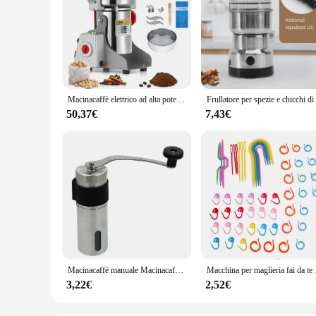
Macinacaffè elettrico ad alta potenza da cucina cereali noci fagioli spezie grani smerigliatrice macchina macinacaffè domestico multifunzionale
50,37€
7,43€
Macinacaffè manuale Macinacaffè portatile Mini acciaio inossidabile Facile fatto a mano Mulino schiumogeno Accessori da cucina Strumento
Macchina per maglieria fai 
3,22€
2,52€