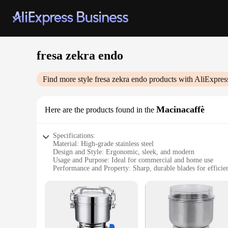
fresa zekra endo
Find more style
fresa zekra endo
products with AliExpres
Macinacaffè
Here are the products found in the
Specifications:
Material: High-grade stainless steel
Design and Style: Ergonomic, sleek, and modern
Usage and Purpose: Ideal for commercial and home use
Performance and Property: Sharp, durable blades for efficie
Shape or Size or Weight or Quantity: Compact and lightweig
Parts and Accessories: Comes with a comprehensive set of t
Features:
|Wholesale|Vendors|
**Unmatched Quality and Durability**