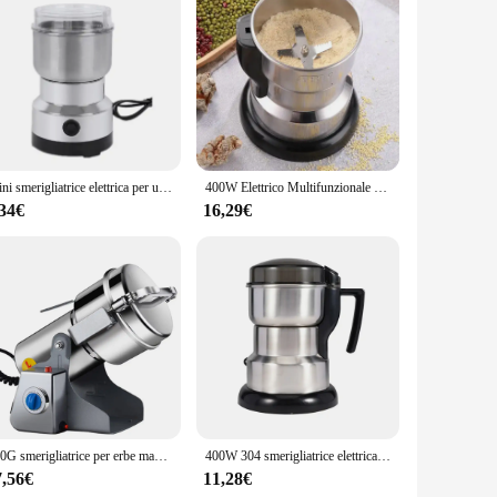
 steel, this tool is engineered to provide dental professionals
rocedure is carried out with minimal trauma to the tooth
g it an essential tool for dental professionals.
red to fit comfortably in the dentist's hand, allowing for
Mini smerigliatrice elettrica per uso domestico 300ml ultrafine polverizzatore per alimenti per bambini macinacaffè spezie macinapepe mulino per cereali 4 lame
400W Elettrico Multifunzionale Macinacaffè Cucina Cereali Noci Fagioli Spezie Grani Smerigliatrice Macchina Per La Casa Macinacaffè
ith ease. The user-friendly nature of the fresa zekra endo
,34€
16,29€
evity, making it a reliable instrument for daily use. The
erformance is consistent, providing dental professionals with
ric fresa zekra endo is a valuable addition to any dental
800G smerigliatrice per erbe macchina per caffè grano spezie mulino medicina miscelatore per grano smerigliatrice per alimenti secchi grande capacità in acciaio inossidabile
400W 304 smerigliatrice elettrica in acciaio a otto pagine lama elettrica a macinazione rapida multifunzione Smash Machine fagioli di riso frullatore domestico
7,56€
11,28€