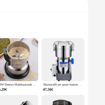
d from high-grade durable metal and plastic, ensuring
se output ensures a peaceful environment. Its efficiency is
te cabin, a camping trip, or a small business, this generator
400W Elettrico Multifunzionale Macinacaffè Cucina Cereali Noci Fagioli Spezie Grani Smerigliatrice Macchina Per La Casa Macinacaffè
Macinacaffè per spezie frantoio per erbe per alimenti 800g tipo di altalena grani macinacaffè per macinacaffè intelligente ad alta velocità
 go. The set comes with all the necessary components for a
6,29€
47,56€
or those looking to reduce their carbon footprint. It's an
solution that can be used in a variety of settings, from rural