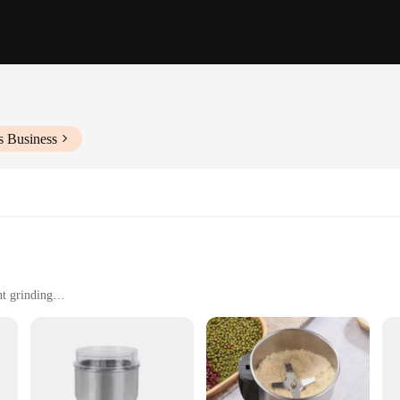
s Business
nt grinding
ht for easy handling
ools for optimal performance