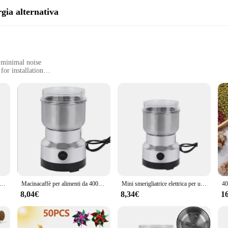
gia alternativa
 minimal noise
or installation
s
sportation
 to innovation and sustainability. This energy alternative is meticulously crafte
 sleek design and ergonomic features make it a joy to use, while its minimal noi
 need for constant maintenance.
n ideal choice for a variety of scenarios. Whether you're looking to power a remo
er 800g Swing Type spezie Grinder Hebals cereali macinacaffè smerigliatrice per alimenti secchi frantoio ad alta velocità
Macinacaffè per alimenti da 400W macinacaffè elettrico portatile per uso domestico legumi per fagioli rettificatrice per cereali da cucina in acciaio inossidabile
Mini smerigliatrice elettrica per uso domestico 300ml ultrafine polverizzatore per alimenti per bambini macinacaffè spezie macinapepe mulino per cereali 4 lame
 it easy to transport, ensuring that you can bring reliable power wherever you
ionals and DIY enthusiasts.
8,04€
8,34€
1
ortance of eco-friendly energy solutions. This generator is an excellent choice f
 sustainable way to meet your energy needs. The fresa zekra endo is an adaptable 