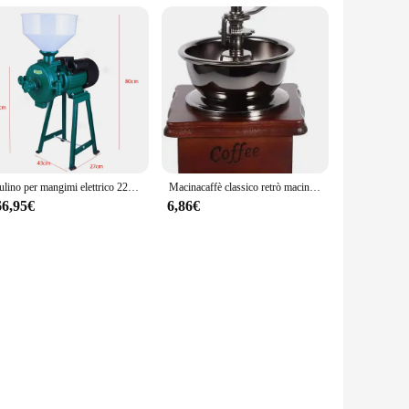
Mulino per mangimi elettrico 2200W 1400 giri/min Smerigliatrice per cereali secchi Fresatrice per riso con cereali di mais con imbuto 220V Blu/Verde
Macinacaffè classico retrò macinacaffè manuale in legno macchina da caffè a manovella professionale Barista Home Coffeeware accessori per caffè
66,95€
6,86€