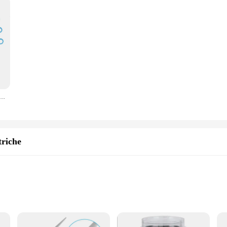
da te tessere a mano strumenti per uncinetto macchina per maglieria abbellire il braccialetto artigianale fai da te maglieria bobina Knitter
triche