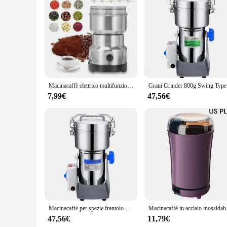
Features:
|Vendors|
**Precision Cutting for Endodontic Treatments**
The fresa zekra endo is a specialized electric dental instrume
with the utmost precision and reliability. Its cutting edge i
structure. The lightweight design of the fresa zekra endo ensu
**Ergonomic Design for Comfort and Efficiency**
The ergonomic design of the fresa zekra endo is not only aesth
Macinacaffè elettrico multifunzionale per la casa macinacaffè a quattro lame da cucina cereali noci fagioli spezie macinacaffè
Grani Grind
precise control during use. The design is intended to minimiz
makes it an ideal choice for both novice and experienced dent
7,99€
47,56€
**Durable and Reliable for Continuous Use**
The fresa zekra endo is not just a tool; it's an investment in
electric fresa zekra endo is designed to be compatible with va
the confidence to perform endodontic procedures with precisio
professional's toolkit.
Macinacaffè per spezie frantoio per erbe per alimenti 800g tipo di altalena grani macinacaffè per macinacaffè intelligente ad alta velocità
Macinacaffè in acciaio i
47,56€
11,79€