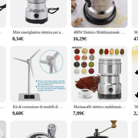
of quality and functionality. Crafted from high-grade stainless steel, this coffe
ing tasks. The sleek and modern design is not just aesthetically pleasing but al
coffee enthusiast or a professional barista, this grinder is an indispensable too
 it's a versatile machine that can handle a variety of grinding tasks. The sharp,
 portatile per uso domestico legumi per fagioli rettificatrice per cereali da cucina in acciaio inossidabile
Mini smerigliatrice elettrica per uso domestico 300ml ultrafine polverizzatore per alimenti per bambini macinacaffè spezie macinapepe mulino per cereali 4 lame
400W Elettrico Multifunzionale Macinacaffè Cucina Cereali Noci Fagioli Spezie Grani Smerigliatrice Macchina Per La Casa Macinacaffè
mpact and lightweight design makes it easy to handle and store, making it a per
mance is unmatched, ensuring that your grinding tasks are completed swiftly and e
8,34€
16,29€
4
ssionals; it's also designed for home use. Its robust construction and high-qual
with the grinder ensures that you have everything you need to maintain optima
ciates the finer things in life, this grinder is the perfect fit for all your gr
400W 304 smerigliatrice elettrica in acciaio a otto pagine lama elettrica a macinazione rapida multifunzione Smash Machine fagioli di riso frullatore domestico
Kit di costruzione di modelli di mulino a vento ad energia solare per bambini mulino a vento fai da te fattoria elettronica educativa decorare il giocattolo del mulino a vento elettronico
Macinacaffè elettrico multifunzionale per la casa macinacaffè a quattro lame da cucina cereali noci fagioli spezie macinacaffè
9,60€
7,99€
2