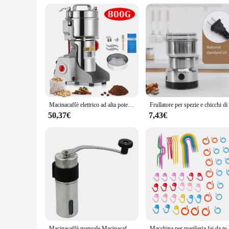
Macinacaffè elettrico ad alta potenza da cucina cereali noci fagioli spezie grani smerigliatrice macchina macinacaffè domestico multifunzionale
50,37€
7,43€
Macinacaffè manuale Macinacaffè portatile Mini acciaio inossidabile Facile fatto a mano Mulino schiumogeno Accessori da cucina Strumento
Macchina per maglieria fai 