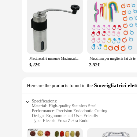
Macinacaffè manuale Macinacaffè portatile Mini acciaio inossidabile Facile fatto a mano Mulino schiumogeno Accessori da cucina Strumento
Macchina per maglieria fai 
3,22€
2,52€
Smerigliatrici elet
Here are the products found in the
Specifications:
Material: High-quality Stainless Steel
Performance: Precision Endodontic Cutting
Design: Ergonomic and User-Friendly
Type: Electric Fresa Zekra Endo
Category: Dental Instruments
Weight: Lightweight for Easy Handling