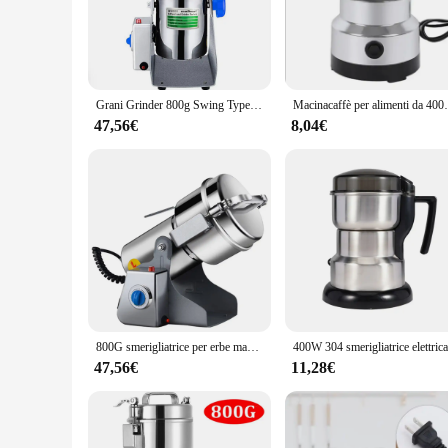
The fresa zekra endo Macinacaffè is a testament to the fusion 
ensuring longevity and reliability in your daily coffee grind
reducing hand fatigue during prolonged use. Whether you're a 
**Versatile and Efficient Grinding**
The fresa zekra endo Macinacaffè is not just a coffee grinder;
Grani Grinder 800g Swing Type spezie Grinder Hebals cereali macinacaffè smerigliatrice per alimenti secchi frantoio ad alta velocità
Macinacaffè per alimenti da 400W macinacaffè elettrico
making it suitable for both coarse and fine grinding. The co
grinding coffee beans, spices, or nuts, this grinder's perfor
47,56€
8,04€
**Optimized for Commercial and Home Use**
The fresa zekra endo Macinacaffè is not just a tool for profe
and home settings. The comprehensive set of tools included 
upgrade your grinding equipment or a home enthusiast who appre
800G smerigliatrice per erbe macchina per caffè grano spezie mulino medicina miscelatore per grano smerigliatrice per alimenti secchi grande capacità in acciaio inossidabile
47,56€
11,28€