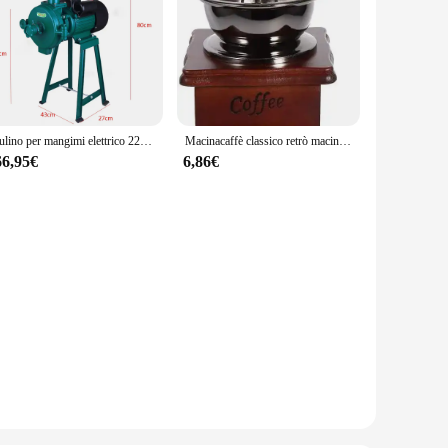
Mulino per mangimi elettrico 2200W 1400 giri/min Smerigliatrice per cereali secchi Fresatrice per riso con cereali di mais con imbuto 220V Blu/Verde
Macinacaffè classico retrò macinacaffè manuale in legno macchina da caffè a manovella professionale Barista Home Coffeeware accessori per caffè
66,95€
6,86€