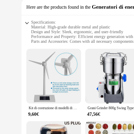
Generatori di ener
Here are the products found in the
Specifications:
Material: High-grade durable metal and plastic
Design and Style: Sleek, ergonomic, and user-friendly
Performance and Property: Efficient energy generation with
Parts and Accessories: Comes with all necessary components f
Typical Adaptive Scenario: Ideal for off-grid power solution
Weight and Quantity: Lightweight and compact for easy tran
Features:
|Wholesale|
**Unmatched Reliability and Efficiency**
The fresa zekra endo is not just a generator; it's a testament
longevity and resilience in the face of harsh conditions. The
unmatched, providing a steady supply of energy without the
**Versatile and User-Friendly**
The fresa zekra endo is designed for versatility, making it a
Kit di costruzione di modelli di mulino a vento ad energia solare per bambini mulino a vento fai da te fattoria elettronica educativa decorare il giocattolo del mulino a vento elettronico
Grani Grind
has got you covered. Its lightweight and compact design make
smooth installation, making it user-friendly for both profess
9,60€
47,56€
**Adaptable and Eco-Friendly**
As a supplier of fresa zekra endo sets, we understand the imp
enduring alternative to traditional power sources, offering a