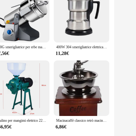
800G smerigliatrice per erbe macchina per caffè grano spezie mulino medicina miscelatore per grano smerigliatrice per alimenti secchi grande capacità in acciaio inossidabile
400W 304 smerigliatrice elettrica in acciaio a otto pagine lama elettrica a macinazione rapida multifunzione Smash Machine fagioli di riso frullatore domestico
7,56€
11,28€
Mulino per mangimi elettrico 2200W 1400 giri/min Smerigliatrice per cereali secchi Fresatrice per riso con cereali di mais con imbuto 220V Blu/Verde
Macinacaffè classico retrò macinacaffè manuale in legno macchina da caffè a manovella professionale Barista Home Coffeeware accessori per caffè
66,95€
6,86€