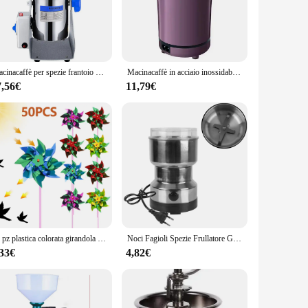
e grinder is not only durable but also corrosion-resistant,
so ergonomically designed to provide a comfortable grip,
l for achieving the perfect grind consistency.
 durable blades are engineered to deliver a consistent grind,
Macinacaffè per spezie frantoio per erbe per alimenti 800g tipo di altalena grani macinacaffè per macinacaffè intelligente ad alta velocità
Macinacaffè in acciaio inossidabile Noci Fagioli Grani Mulino Erbe Rettificatrice elettrica Macinazione multifunzionale di chicchi di caffè a casa
fect addition to any kitchen or coffee shop. Whether you're
fficiently.
7,56€
11,79€
ity components make it a reliable choice for both commercial
l performance. Whether you're a small café looking to
inding needs.
50 pz plastica colorata girandola colore misto partito fai da te prato mulino a vento decorativo filatori di vento per giardino cortile Decor giocattolo per bambini
Noci Fagioli Spezie Frullatore Grani Smerigliatrice Macchina Da Cucina Multifunzionale Caffè Chopper Lame Macinacaffè Elettrico per la casa
,33€
4,82€