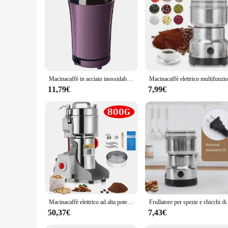
areas to urban environments, making it a valuable asset for
Macinacaffè in acciaio inossidabile Noci Fagioli Grani Mulino Erbe Rettificatrice elettrica Macinazione multifunzionale di chicchi di caffè a casa
11,79€
7,99€
Macinacaffè elettrico ad alta potenza da cucina cereali noci fagioli spezie grani smerigliatrice macchina macinacaffè domestico multifunzionale
50,37€
7,43€