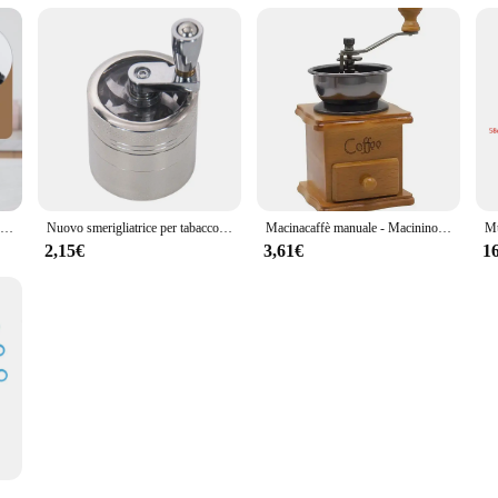
Frullatore per spezie e chicchi di noci, cucina, lama per tagliare il caffè multifunzionale, smerigliatrice per cereali, macinacaffè elettrico domestico
Nuovo smerigliatrice per tabacco a 4 strati 40MM manuale in metallo in lega di zinco mulino per erbe frantoio per spezie smerigliatrice per fumo frantoio a manovella
Macinacaffè manuale - Macinino a manovella classico in stile italiano con macinatrice multiuso portatile regolabile per fagioli
2,15€
3,61€
1
da te tessere a mano strumenti per uncinetto macchina per maglieria abbellire il braccialetto artigianale fai da te maglieria bobina Knitter