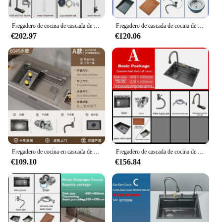
Fregadero de cocina de cascada de acero inoxidable 304, lavabo individual grande con LED multifunción, grifo sobre encimera
Fregadero de cascada de cocina de acero inoxidable 304 con pantalla Digital, lavabo individual grande, plato con toque multifuncional Co
€202.97
€120.06
Fregadero de cocina en cascada de acero inoxidable con diseño de panal en relieve, pantalla Digital multifuncional, Kitche grande de una sola ranura
Fregadero de cascada de cocina de acero inoxidable 304, pantalla Digital, fregadero individual grande, lavabo de plato con cascada táctil multifunción
€109.10
€156.84