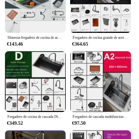
Shinesia-fregadero de cocina de acero inoxidable 304, fregadero grande de un solo plato con pantalla Digital, grifo de cascada multifunción
Fregadero de cocina grande de acero inoxidable 304 con 3 botones, ranura única, pantalla Digital Nano de panal, cascada con soporte para cuchillos
€143.46
€364.65
Fregadero de cocina de cascada Digital de acero inoxidable 304, tanque de agua en relieve de panal, un solo tanque, lavabo de lavado de verduras para el hogar
Fregadero de cascada multifuncional de una sola ranura grande con grifo Gourmet, Nano 304, accesorios de cocina de acero inoxidable
€349.52
€97.50