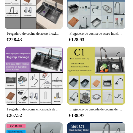
Fregadero de cocina de acero inoxidable con cubo de basura, lavabo en relieve con grifo de cascada, pantalla Digital, gran Solt individual
Fregadero de cocina de acero inoxidable con 5 modos de descarga de agua, gran ranura única, pantalla Digital integrada, 304
€228.43
€128.93
Fregadero de cocina en cascada de una sola ranura con soporte inteligente para teléfono móvil, grifo extraíble de acero inoxidable, relieve de panal inteligente
Fregadero de cascada de cocina de acero inoxidable, fregadero grande de un solo plato, fregadero de purificación, taza de agua, lavadora, grúa
€267.52
€138.97