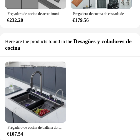
Fregadero de cocina de acero inoxidable, cascada con cubo de basura, lavabo de encimera de apartamento para el hogar, fregadero individual grande
Fregadero de cocina de cascada de acero inoxidable 304, gran ranura única, grifo de pantalla Digital integrado, mezclador de agua fría y caliente
€232.20
€179.56
Desagües y coladores de
Here are the products found in the
cocina
Fregadero de cocina de ballena dorada Premium con función de cascada inteligente, múltiples características y acero inoxidable 304
€107.54