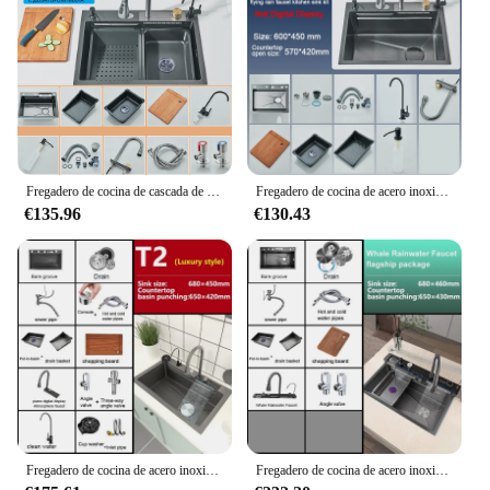
Fregadero de cocina de cascada de acero inoxidable 201, lavabo individual grande con ranura única grande, sobre encimera con taza de inmersión
Fregadero de cocina de acero inoxidable con grifo, pantalla Digital, cuenco individual grande, cascada, lluvia, 5 funciones, sistema de lavabo
€135.96
€130.43
Fregadero de cocina de acero inoxidable con cascada 304, grifo grande individual con pantalla Digital integrada, dispensador de jabón, taza y lavadora
Fregadero de cocina de acero inoxidable con relieve de panal, lavabo con pantalla Digital de cascada, multifuncional, ranura única grande