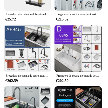
Fregadero de cocina multifuncional de acero inoxidable, lavabo de vegetales de un solo tanque grande hecho a mano, cascada de lluvia voladora Nano, negro
Fregadero de cocina de acero inoxidable 304, grifo de cascada, fregadero individual grande, precio de venta directo más bajo del fabricante
€25.72
€215.52
Fregadero de cocina de acero inoxidable con doble cascada, lavabo con pantalla digital, ranura única grande, ambiente
Fregadero de cocina de cascada de acero inoxidable blanco con lavadora de tazas, electrodomésticos, una sola ranura más grande
€202.59
€202.59