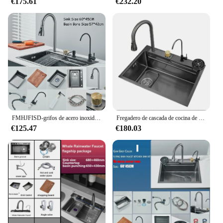
€175.61
€232.20
FMHJFISD-grifos de acero inoxidable para fregadero de cocina, fregadero de purificación de agua, lavadora de tazas, pantalla Digital, cascada, grúa grande de un solo tazón
Fregadero de cascada de cocina de acero inoxidable 304, pantalla Digital, fregadero individual grande, lavabo de plato con cascada táctil multifunción
€125.47
€180.03