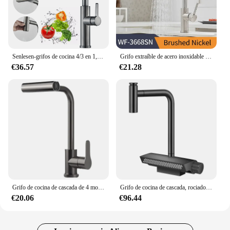
Senlesen-grifos de cocina 4/3 en 1, rociador de cascada, mezclador de acero inoxidable, giratorio de 360 °, extraíble, para fregadero de cocina
Grifo extraíble de acero inoxidable 304 para cocina, grifería de cascada con mezcla de agua caliente y fría para fregadero, multifunción, con enjuague giratorio
€36.57
€21.28
Grifo de cocina de cascada de 4 modos, rociador de corriente de acero inoxidable, frío y caliente, montado en cubierta, mezclador de fregadero de agua, grifo de lavado
Grifo de cocina de cascada, rociador de corriente de acero inoxidable, montado en cubierta, mezclador de fregadero de agua fría y caliente, 2024
€20.06
€96.44