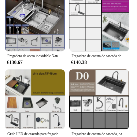
Fregadero de acero inoxidable Nano 304 para el hogar, fregadero de cocina de una sola ranura, con cascada grande, para verduras
Fregadero de cocina de cascada de acero inoxidable con grifo de pantalla Digital multifuncional y accesorios de ranura única grandes en relieve
€130.67
€140.38
Grifo LED de cascada para fregadero de cocina, grifería grande de un solo lavabo, antiarañazos, tecnología Nano, acero inoxidable 304
Fregadero de cocina de cascada, nanómetro de acero inoxidable 304, gran ranura única, delantal de montaje superior, grifo de cascada frontal, lavabo de verduras