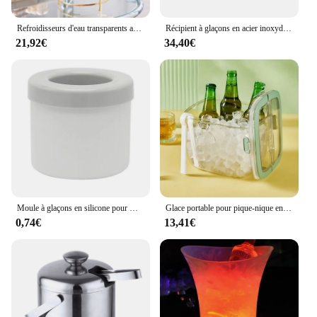
Refroidisseurs d'eau transparents avec robinet, baril de vin, jus, boissons, bière, refroidisseurs de whisky, bouilloire froide avec cadre en fer, carafe à boisson E27
Récipient à glaçons en acier inoxydable avec couvercle et poignée de transport, boîte de rangement extérieure pour vin, insert isolé à double paroi, 2L, E27
21,92€
34,40€
Moule à glaçons en silicone pour whisky et bière, qualité alimentaire, design à congélation rapide, 1 pièce, nouveauté 2024
Glace portable pour pique-nique en plein air, champagne, bière, avec poignée, pour l'été, à usage domestique, avec pince à glace, fournitures de bar, E27, 1 pièce
0,74€
13,41€