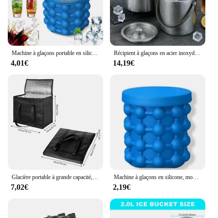
Machine à glaçons portable en silicone, refroidisseur de vin, armoire à bière, outils de cuisine, congélation de whisky à boire, moule à glaçons, E27
Récipient à glaçons en acier inoxydable à double paroi, refroidisseur isolé, bière, champagne, bouteille de vin, bar à la maison, E27
4,01€
14,19€
Glacière portable à grande capacité, sac isotherme isolé, poubelle anti-fuite, glacière à fruits, E27
Machine à glaçons en silicone, moule à glace rond portable, refroidisseur de vin, armoire à bière, outils de cuisine, congélation de whisky à boire, E27
7,02€
2,19€