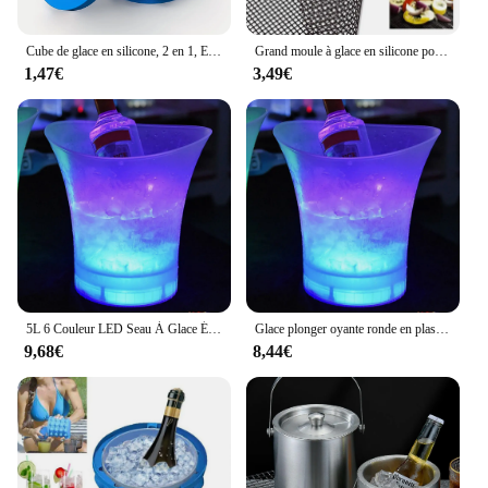
Cube de glace en silicone, 2 en 1, E27, durable et facile à nettoyer, parfait pour les bars, les restaurants et la maison, 1 pièce
Grand moule à glace en silicone portable 2 en 1 avec couvercle, cube à glace gain de place, créer des outils pour la cuisine, ustensiles de bar de fête, C2, E27
1,47€
3,49€
5L 6 Couleur LED Seau À Glace Étanche En Plastique Allumer Champagne Bière Seaux Pour Bars Discothèques Night Party
Glace plonger oyante ronde en plastique, champagne, vin de glace, bière KTV, E27, LED
9,68€
8,44€