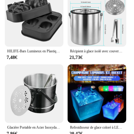
HILIFE-Bars Lumineux en Plastique Étanche, 5L, LED Ice E27, 4 Documents, Boîte de Nuit, Champagne, Whisky, Bière, ix
Récipient à glace isolé avec couvercle en silicone, acier inoxydable à double paroi, glace E27, 2,0 l, 3,0 l
7,48€
21,73€
Glacière Portable en Acier Inoxydable, Refroidisseur de Vin, Bière, Conteneur de Glaçons, Barrière de Champagne, Cuisine, Pique-Nique, Métal, E27
Refroidisseur de glace coloré à LED, double couche, carré, barre de glace, boîte de nuit, Champagne, whisky, bière, E27, 3,5 l
7,86€
20,47€