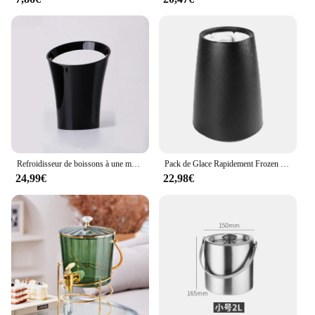
Refroidisseur de boissons à une main, 3,2 L, glace, champagne, bière, qualité alimentaire, plastique PP, fête, cuisine, E27
Pack de Glace Rapidement Frozen avec Glace en Plastique, Refroidisseur de Vin Rouge Reproducemballages E27 pour Réfrigérateur, Accessoires de Bar de Cuisine
24,99€
22,98€